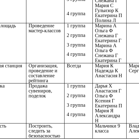
Снежана Г
Мария С
Гульизор К
4 группа
Екатерина П
Полина Л
площадь
Проведение
1 группа
Марина А
мастер-классов
Ольга Ф
2 группа
Снежана Г
Екатерина Г
3 группа
Марина А
Ольга Ф
4 группа
Снежана Г
Екатерина Г
я станция
Организация,
Всегда
Мария К
Мар
проведение и
Надежда К
Серг
составление
Анастасия Н
рейтинга
ка
Продажа
1 группа
Дарья Х
сувениров,
Анастасия Г
2 группа
поделок
Ольга Ф
Ксения Г
3 группа
Екатерина П
Мария Я
4 группа
Александра
Н
сть
Построить,
Мальчики 9
Вла
следить за
класса
Але
безопасностью