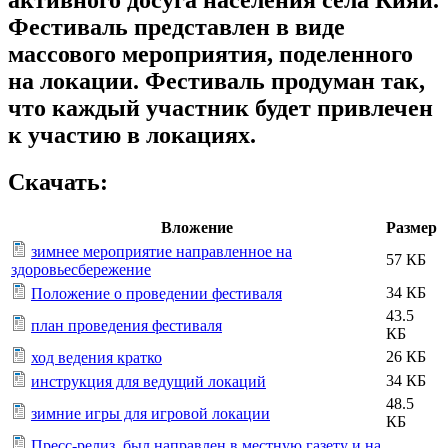
активного досуга населения села Кияй.
Фестиваль представлен в виде
массового мероприятия, поделенного
на локации. Фестиваль продуман так,
что каждый участник будет привлечен
к участию в локациях.
Скачать:
Вложение
Размер
зимнее мероприятие направленное на
57 КБ
здоровьесбережение
34 КБ
Положение о проведении фестиваля
43.5
план проведения фестиваля
КБ
26 КБ
ход ведения кратко
34 КБ
инструкция для ведущий локаций
48.5
зимние игры для игровой локации
КБ
Пресс-релиз, был направлен в местную газету и на