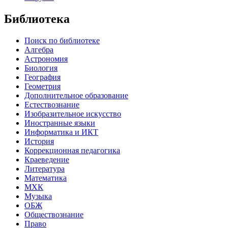
Библиотека
Поиск по библиотеке
Алгебра
Астрономия
Биология
География
Геометрия
Дополнительное образование
Естествознание
Изобразительное искусство
Иностранные языки
Информатика и ИКТ
История
Коррекционная педагогика
Краеведение
Литература
Математика
МХК
Музыка
ОБЖ
Обществознание
Право