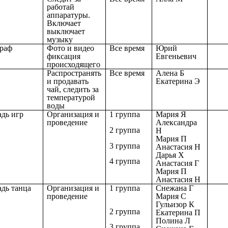
работай
аппаратуры.
Включает
выключает
музыку
раф
Фото и видео
Все время
Юрий
фиксация
Евгеньевич
происходящего
Распространять
Все время
Алена Б
и продавать
Екатерина Э
чай, следить за
температурой
воды
дь игр
Организация и
1 группа
Мария Я
проведение
Александра
2 группа
Н
Мария П
3 группа
Анастасия Н
Дарья Х
4 группа
Анастасия Г
Мария П
Анастасия Н
дь танца
Организация и
1 группа
Снежана Г
проведение
Мария С
Гульизор К
2 группа
Екатерина П
Полина Л
3 группа