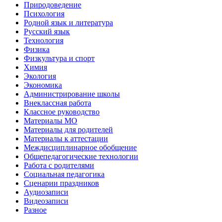
Природоведение
Психология
Родной язык и литература
Русский язык
Технология
Физика
Физкультура и спорт
Химия
Экология
Экономика
Администрирование школы
Внеклассная работа
Классное руководство
Материалы МО
Материалы для родителей
Материалы к аттестации
Междисциплинарное обобщение
Общепедагогические технологии
Работа с родителями
Социальная педагогика
Сценарии праздников
Аудиозаписи
Видеозаписи
Разное