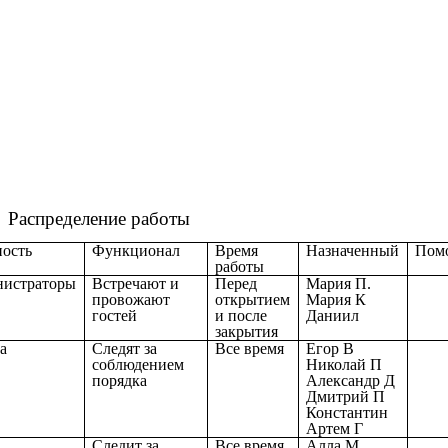
Распределение работы
ость
Функционал
Время
Назначенный
Пом
работы
истраторы
Встречают и
Перед
Мария П.
провожают
открытием
Мария К
гостей
и после
Даниил
закрытия
а
Следят за
Все время
Егор В
соблюдением
Николай П
порядка
Александр Д
Дмитрий П
Константин
Артем Г
Следит за
Все время
Алла М