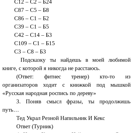
С12 – С2 – Б24
С87 – С5 – Б8
С86 – С1 – Б2
С39 – С1 – Б5
С42 – С14 – Б3
С109 – С1 – Б15
С3 – С8 – Б3
Подсказку ты найдешь в моей любимой
книге, с которой я никогда не расстаюсь.
(Ответ: фитнес тренер) кто-то из
организаторов ходит с книжкой под мышкой
«Русская народная роспись по дереву»
3. Поняв смысл фразы, ты продолжишь
путь…
Тед Украл Резной Напильник И Кекс
Ответ (Турник)