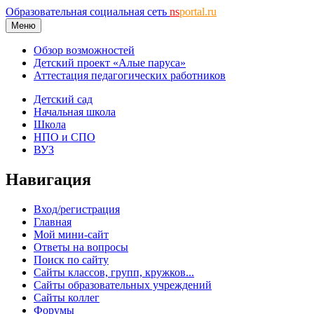
Образовательная социальная сеть
ns
portal.ru
Меню
Обзор возможностей
Детский проект «Алые паруса»
Аттестация педагогических работников
Детский сад
Начальная школа
Школа
НПО и СПО
ВУЗ
Навигация
Вход/регистрация
Главная
Мой мини-сайт
Ответы на вопросы
Поиск по сайту
Сайты классов, групп, кружков...
Сайты образовательных учреждений
Сайты коллег
Форумы