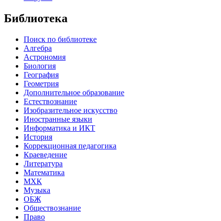
Библиотека
Поиск по библиотеке
Алгебра
Астрономия
Биология
География
Геометрия
Дополнительное образование
Естествознание
Изобразительное искусство
Иностранные языки
Информатика и ИКТ
История
Коррекционная педагогика
Краеведение
Литература
Математика
МХК
Музыка
ОБЖ
Обществознание
Право