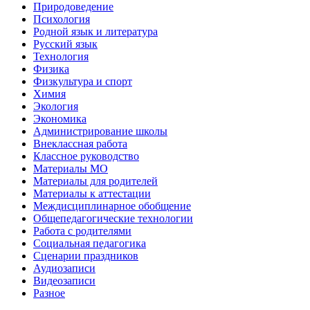
Природоведение
Психология
Родной язык и литература
Русский язык
Технология
Физика
Физкультура и спорт
Химия
Экология
Экономика
Администрирование школы
Внеклассная работа
Классное руководство
Материалы МО
Материалы для родителей
Материалы к аттестации
Междисциплинарное обобщение
Общепедагогические технологии
Работа с родителями
Социальная педагогика
Сценарии праздников
Аудиозаписи
Видеозаписи
Разное