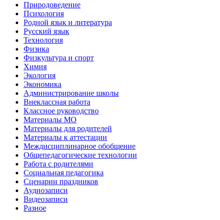
Природоведение
Психология
Родной язык и литература
Русский язык
Технология
Физика
Физкультура и спорт
Химия
Экология
Экономика
Администрирование школы
Внеклассная работа
Классное руководство
Материалы МО
Материалы для родителей
Материалы к аттестации
Междисциплинарное обобщение
Общепедагогические технологии
Работа с родителями
Социальная педагогика
Сценарии праздников
Аудиозаписи
Видеозаписи
Разное