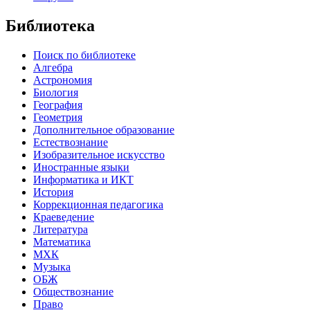
Библиотека
Поиск по библиотеке
Алгебра
Астрономия
Биология
География
Геометрия
Дополнительное образование
Естествознание
Изобразительное искусство
Иностранные языки
Информатика и ИКТ
История
Коррекционная педагогика
Краеведение
Литература
Математика
МХК
Музыка
ОБЖ
Обществознание
Право