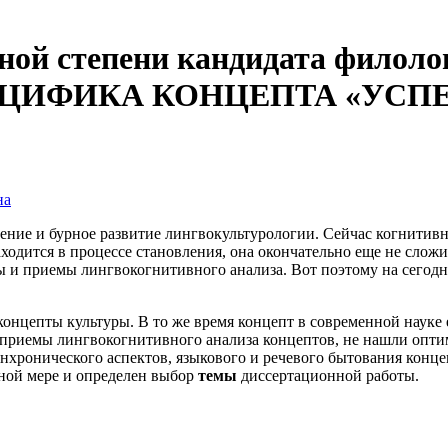
еной степени кандидата филоло
ЦИФИКА КОНЦЕПТА «УСПЕ
на
ение и бурное развитие лингвокультурологии. Сейчас когнитив
аходится в процессе становления, она окончательно еще не слож
ды и приемы лингвокогнитивного анализа. Вот поэтому на сегод
онцепты культуры. В то же время концепт в современной науке
 приемы лингвокогнитивного анализа концептов, не нашли опт
хронического аспектов, языкового и речевого бытования концеп
ьной мере и определен выбор
темы
диссертационной работы.