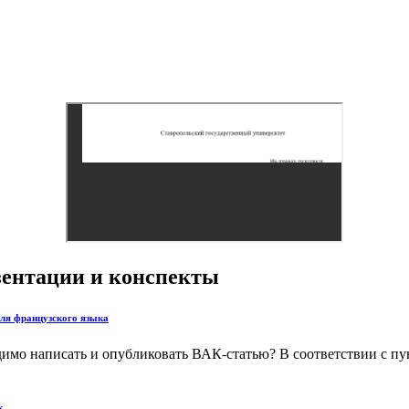
езентации и конспекты
еля французского языка
димо написать и опубликовать ВАК-статью? В соответствии с п
к