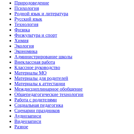
Природоведение
Психология
Родной язык и литература
Русский язык
Технология
Физика
Физкультура и спорт
Химия
Экология
Экономика
Администрирование школы
Внеклассная работа
Классное руководство
Материалы МО
Материалы для родителей
Материалы к аттестации
Междисциплинарное обобщение
Общепедагогические технологии
Работа с родителями
Социальная педагогика
Сценарии праздников
Аудиозаписи
Видеозаписи
Разное