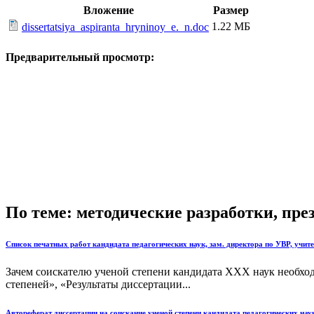
Вложение
Размер
1.22 МБ
dissertatsiya_aspiranta_hryninoy_e._n.doc
Предварительный просмотр:
По теме: методические разработки, пр
Список печатных работ кандидата педагогических наук, зам. директора по УВР, учит
Зачем соискателю ученой степени кандидата ХХХ наук необхо
степеней», «Результаты диссертации...
Автореферат диссертации на соискание ученой степени кандидата педагогических нау