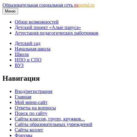
Образовательная социальная сеть
ns
portal.ru
Меню
Обзор возможностей
Детский проект «Алые паруса»
Аттестация педагогических работников
Детский сад
Начальная школа
Школа
НПО и СПО
ВУЗ
Навигация
Вход/регистрация
Главная
Мой мини-сайт
Ответы на вопросы
Поиск по сайту
Сайты классов, групп, кружков...
Сайты образовательных учреждений
Сайты коллег
Форумы