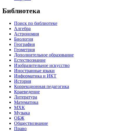
Библиотека
Поиск по библиотеке
Алгебра
Астрономия
Биология
География
Геометрия
Дополнительное образование
Естествознание
Изобразительное искусство
Иностранные языки
Информатика и ИКТ
История
Коррекционная педагогика
Краеведение
Литература
Математика
МХК
Музыка
ОБЖ
Обществознание
Право