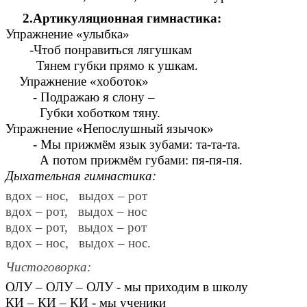
2.Артикуляционная гимнастика:
Упражнение «улыбка»
-Чтоб понравиться лягушкам
Тянем губки прямо к ушкам.
Упражнение «хоботок»
- Подражаю я слону –
Губки хоботком тяну.
Упражнение «Непослушный язычок»
- Мы прижмём язык зубами: та-та-та.
А потом прижмём губами: пя-пя-пя.
Дыхательная гимнастика:
вдох – нос, выдох – рот
вдох – рот, выдох – нос
вдох – рот, выдох – рот
вдох – нос, выдох – нос.
Чистоговорка:
ОЛУ – ОЛУ – ОЛУ - мы приходим в школу
КИ – КИ – КИ - мы ученики