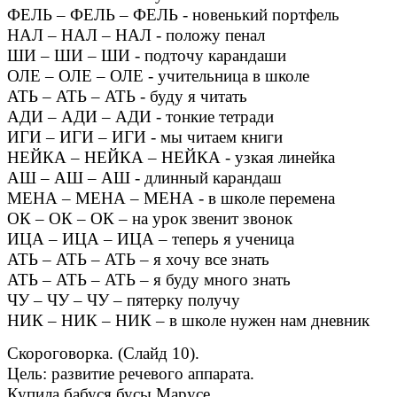
ФЕЛЬ – ФЕЛЬ – ФЕЛЬ - новенький портфель
НАЛ – НАЛ – НАЛ - положу пенал
ШИ – ШИ – ШИ - подточу карандаши
ОЛЕ – ОЛЕ – ОЛЕ - учительница в школе
АТЬ – АТЬ – АТЬ - буду я читать
АДИ – АДИ – АДИ - тонкие тетради
ИГИ – ИГИ – ИГИ - мы читаем книги
НЕЙКА – НЕЙКА – НЕЙКА - узкая линейка
АШ – АШ – АШ - длинный карандаш
МЕНА – МЕНА – МЕНА - в школе перемена
ОК – ОК – ОК – на урок звенит звонок
ИЦА – ИЦА – ИЦА – теперь я ученица
АТЬ – АТЬ – АТЬ – я хочу все знать
АТЬ – АТЬ – АТЬ – я буду много знать
ЧУ – ЧУ – ЧУ – пятерку получу
НИК – НИК – НИК – в школе нужен нам дневник
Скороговорка. (Слайд 10).
Цель: развитие речевого аппарата.
Купила бабуся бусы Марусе.