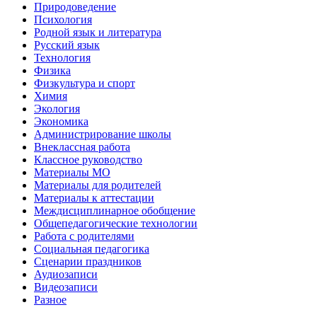
Природоведение
Психология
Родной язык и литература
Русский язык
Технология
Физика
Физкультура и спорт
Химия
Экология
Экономика
Администрирование школы
Внеклассная работа
Классное руководство
Материалы МО
Материалы для родителей
Материалы к аттестации
Междисциплинарное обобщение
Общепедагогические технологии
Работа с родителями
Социальная педагогика
Сценарии праздников
Аудиозаписи
Видеозаписи
Разное