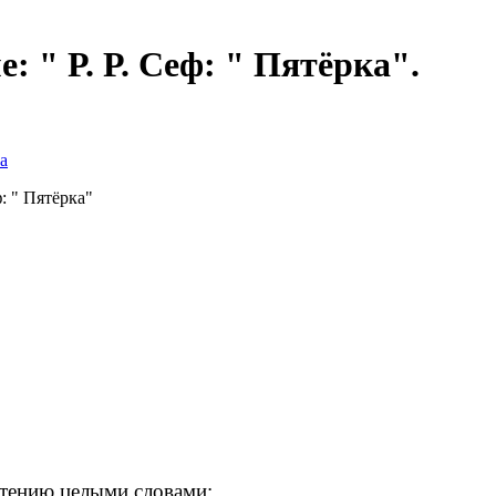
: " Р. Р. Сеф: " Пятёрка".
а
: " Пятёрка"
чтению целыми словами;