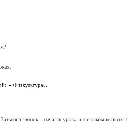
ем?
оках.
ой: « Физкультура».
Зазвенел звонок – начался урок» и познакомимся со с