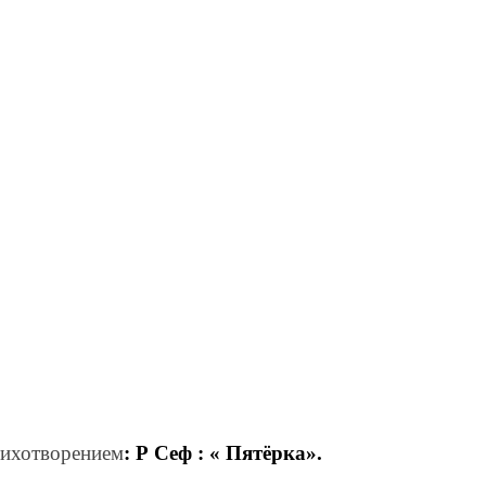
тихотворением
: Р Сеф : « Пятёрка».