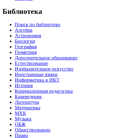
Библиотека
Поиск по библиотеке
Алгебра
Астрономия
Биология
География
Геометрия
Дополнительное образование
Естествознание
Изобразительное искусство
Иностранные языки
Информатика и ИКТ
История
Коррекционная педагогика
Краеведение
Литература
Математика
МХК
Музыка
ОБЖ
Обществознание
Право