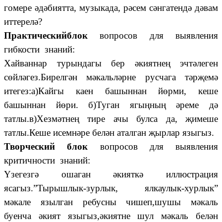
гомере әдәбиятта, музыкада, рәсем сәнгатендә дәвам
иттерелә?
Практическийблок
вопросов для выявления
гибкости знаний:
Хайваннар турындагы бер әкиятнең эчтәлеген
сөйләгез.Бирелгән мәкальләрне русчага тәрҗемә
итегез:а)Кайгы каен башыннан йөрми, кеше
башыннан йөри. б)Туган ягыңның әреме дә
татлы.в)Хезмәтнең тире ачы булса да, җимеше
татлы.Кеше исемнәре белән аталган җырлар языгыз.
Творческий блок
вопросов для выявления
критичности знаний:
Үзегезгә ошаган әкияткә иллюстрация
ясагыз.”Тырышлык-зурлык, ялкаулык-хурлык”
мәкале язылган ребусны чишеп,шушы мәкаль
буенча әкият языгыз,әкиятне шул мәкаль белән