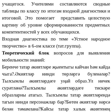
учащегося. Учителями составляются сводные
таблицы по классу по итогам входной диагностики и
итоговой. Это помогает представить целостную
картину об уровне сформированности предметных
компетентностей у всех обучающихся.
Входная диагностика по теме «Устное народное
творчество» в 6-ом классе (тат.группа).
Теоретический блок
вопросов для выявления
мобильности знаний:
Беренче татар әкиятләре җыентыгы кайчан һәм кайда
чыга?.Әкиятләр нинди төрләргә бүленәләр?
Тылсымлы әкиятләрдәге уңай образ.Ул ничек
сурәтләнә?Тылсымлы әкиятләрдәге тискәре
образларны атагыз. Тылсымлы татар әкиятләрендә
тагын нинди персонажлар бар?Бөтен әкиятләр нәрсә
белән тәмамлана?Кайсы татар халык әкиятенең