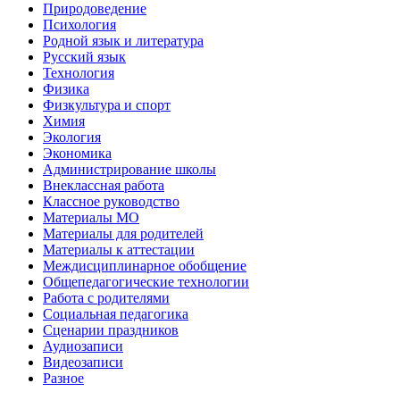
Природоведение
Психология
Родной язык и литература
Русский язык
Технология
Физика
Физкультура и спорт
Химия
Экология
Экономика
Администрирование школы
Внеклассная работа
Классное руководство
Материалы МО
Материалы для родителей
Материалы к аттестации
Междисциплинарное обобщение
Общепедагогические технологии
Работа с родителями
Социальная педагогика
Сценарии праздников
Аудиозаписи
Видеозаписи
Разное