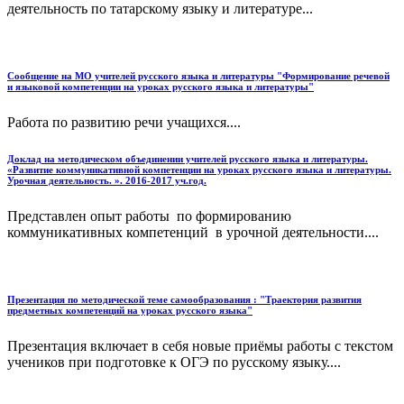
деятельность по татарскому языку и литературе...
Сообщение на МО учителей русского языка и литературы "Формирование речевой
и языковой компетенции на уроках русского языка и литературы"
Работа по развитию речи учащихся....
Доклад на методическом объединении учителей русского языка и литературы.
«Развитие коммуникативной компетенции на уроках русского языка и литературы.
Урочная деятельность. ». 2016-2017 уч.год.
Представлен опыт работы по формированию
коммуникативных компетенций в урочной деятельности....
Презентация по методической теме самообразования : "Траектория развития
предметных компетенций на уроках русского языка"
Презентация включает в себя новые приёмы работы с текстом
учеников при подготовке к ОГЭ по русскому языку....