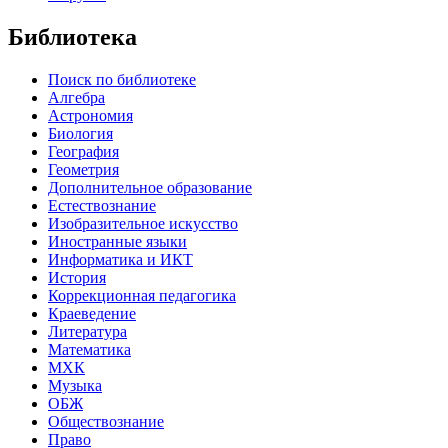
Библиотека
Поиск по библиотеке
Алгебра
Астрономия
Биология
География
Геометрия
Дополнительное образование
Естествознание
Изобразительное искусство
Иностранные языки
Информатика и ИКТ
История
Коррекционная педагогика
Краеведение
Литература
Математика
МХК
Музыка
ОБЖ
Обществознание
Право