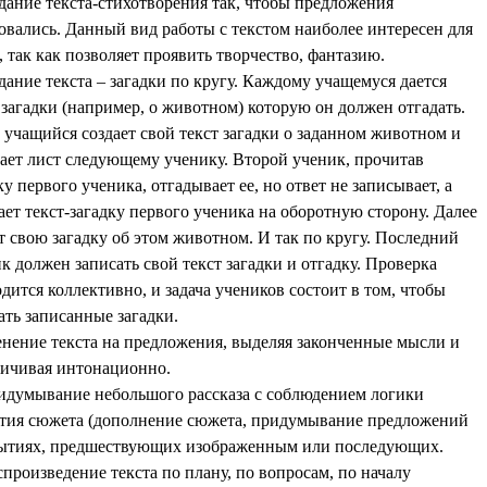
дание текста-стихотворения так, чтобы предложения
вались. Данный вид работы с текстом наиболее интересен для
, так как позволяет проявить творчество, фантазию.
дание текста – загадки по кругу. Каждому учащемуся дается
 загадки (например, о животном) которую он должен отгадать.
 учащийся создает свой текст загадки о заданном животном и
ает лист следующему ученику. Второй ученик, прочитав
ку первого ученика, отгадывает ее, но ответ не записывает, а
ает текст-загадку первого ученика на оборотную сторону. Далее
 свою загадку об этом животном. И так по кругу. Последний
к должен записать свой текст загадки и отгадку. Проверка
дится коллективно, и задача учеников состоит в том, чтобы
ать записанные загадки.
енение текста на предложения, выделяя законченные мысли и
ничивая интонационно.
идумывание небольшого рассказа с соблюдением логики
тия сюжета (дополнение сюжета, придумывание предложений
бытиях, предшествующих изображенным или последующих.
спроизведение текста по плану, по вопросам, по началу