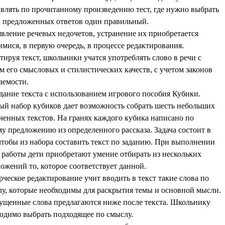
влять по прочитанному произведению тест, где нужно выбрать
х предложенных ответов один правильный.
вление речевых недочетов, устранение их приобретается
мися, в первую очередь, в процессе редактирования.
тируя текст, школьники учатся употреблять слово в речи с
м его смысловых и стилистических качеств, с учетом законов
аемости.
дание текста с использованием игрового пособия Кубики.
й набор кубиков дает возможность собрать шесть небольших
ченных текстов. На гранях каждого кубика написано по
у предложению из определенного рассказа. Задача состоит в
чтобы из набора составить текст по заданию. При выполнении
 работы дети приобретают умение отбирать из нескольких
ожений то, которое соответствует данной.
рческое редактирование учит вводить в текст такие слова по
у, которые необходимы для раскрытия темы и основной мысли.
щенные слова предлагаются ниже после текста. Школьнику
одимо выбрать подходящее по смыслу.