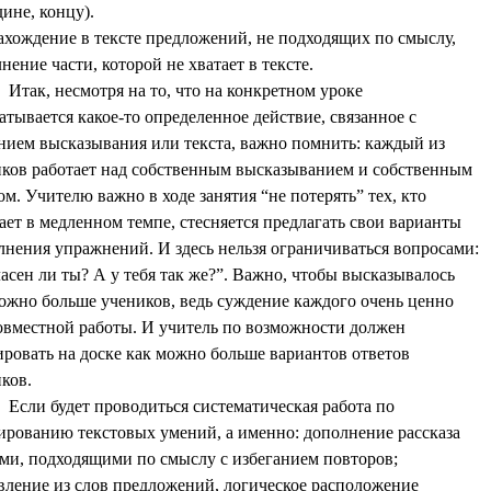
дине, концу).
ахождение в тексте предложений, не подходящих по смыслу,
нение части, которой не хватает в тексте.
Итак, несмотря на то, что на конкретном уроке
атывается какое-то определенное действие, связанное с
нием высказывания или текста, важно помнить: каждый из
ков работает над собственным высказыванием и собственным
ом. Учителю важно в ходе занятия “не потерять” тех, кто
ает в медленном темпе, стесняется предлагать свои варианты
нения упражнений. И здесь нельзя ограничиваться вопросами:
асен ли ты? А у тебя так же?”. Важно, чтобы высказывалось
ожно больше учеников, ведь суждение каждого очень ценно
овместной работы. И учитель по возможности должен
ровать на доске как можно больше вариантов ответов
ков.
Если будет проводиться систематическая работа по
рованию текстовых умений, а именно: дополнение рассказа
ми, подходящими по смыслу с избеганием повторов;
вление из слов предложений, логическое расположение