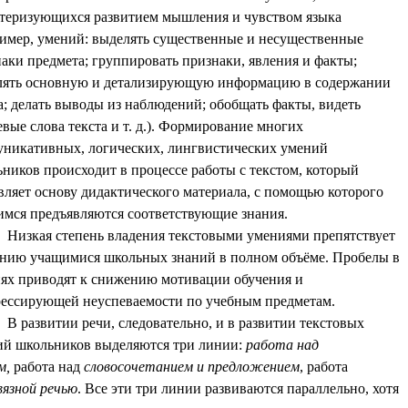
теризующихся развитием мышления и чувством языка
имер, умений: выделять существенные и несущественные
аки предмета; группировать признаки, явления и факты;
лять основную и детализирующую информацию в содержании
а; делать выводы из наблюдений; обобщать факты, видеть
вые слова текста и т. д.). Формирование многих
никативных, логических, лингвистических умений
ников происходит в процессе работы с текстом, который
вляет основу дидактического материала, с помощью которого
мся предъявляются соответствующие знания.
Низкая степень владения текстовыми умениями препятствует
нию учащимися школьных знаний в полном объёме. Пробелы в
ях приводят к снижению мотивации обучения и
ессирующей неуспеваемости по учебным предметам.
В развитии речи, следовательно, и в развитии текстовых
ий школьников выделяются три линии:
работа над
м,
работа над
словосочетанием и предложением
, работа
вязной речью
. Все эти три линии развиваются параллельно, хотя