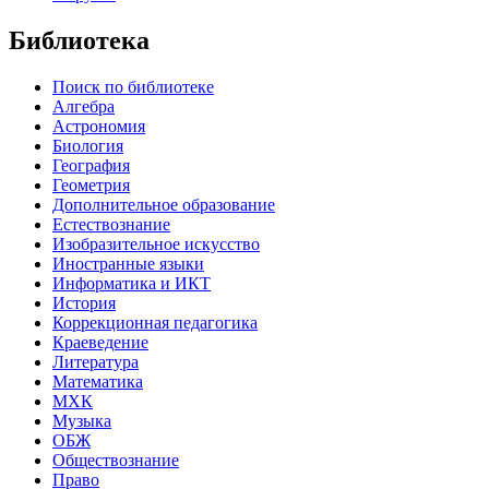
Библиотека
Поиск по библиотеке
Алгебра
Астрономия
Биология
География
Геометрия
Дополнительное образование
Естествознание
Изобразительное искусство
Иностранные языки
Информатика и ИКТ
История
Коррекционная педагогика
Краеведение
Литература
Математика
МХК
Музыка
ОБЖ
Обществознание
Право