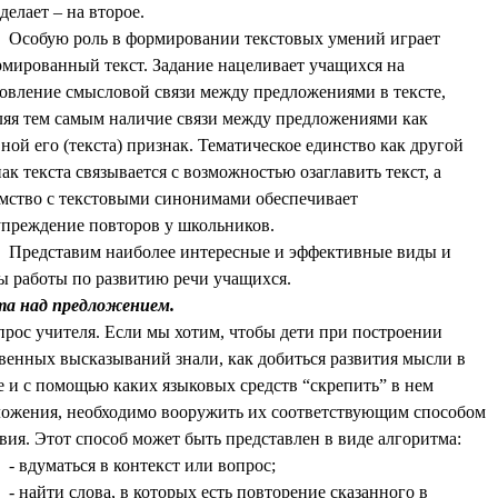
 делает – на второе.
Особую роль в формировании текстовых умений играет
мированный текст. Задание нацеливает учащихся на
овление смысловой связи между предложениями в тексте,
яя тем самым наличие связи между предложениями как
ной его (текста) признак. Тематическое единство как другой
ак текста связывается с возможностью озаглавить текст, а
мство с текстовыми синонимами обеспечивает
преждение повторов у школьников.
Представим наиболее интересные и эффективные виды и
 работы по развитию речи учащихся.
та над предложением.
прос учителя. Если мы хотим, чтобы дети при построении
венных высказываний знали, как добиться развития мысли в
е и с помощью каких языковых средств “скрепить” в нем
ожения, необходимо вооружить их соответствующим способом
вия. Этот способ может быть представлен в виде алгоритма:
- вдуматься в контекст или вопрос;
- найти слова, в которых есть повторение сказанного в