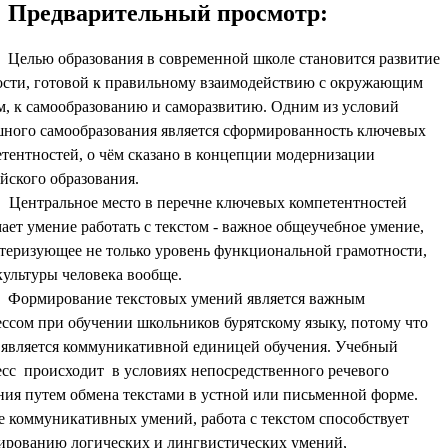
Предварительный просмотр:
Целью образования в современной школе становится развитие
сти, готовой к правильному взаимодействию с окружающим
, к самообразованию и саморазвитию. Одним из условий
ного самообразования является сформированность ключевых
тентностей, о чём сказано в концепции модернизации
йского образования.
ральное место в перечне ключевых компетентностей
ает у
мение работать с текстом - важное общеучебное умение,
теризующее не только уровень функциональной грамотности,
культуры человека вообще.
Формирование текстовых умений является важным
ссом при обучении школьников бурятскому языку, потому что
 является коммуникативной единицей обучения. Учебный
сс происходит в условиях непосредственного речевого
ия путем обмена текстами в устной или письменной форме.
 коммуникативных умений, работа с текстом способствует
ированию логических и лингвистических умений,