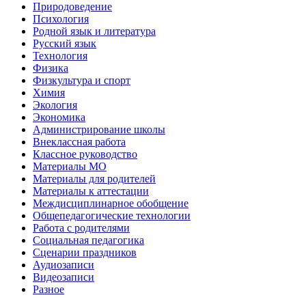
Природоведение
Психология
Родной язык и литература
Русский язык
Технология
Физика
Физкультура и спорт
Химия
Экология
Экономика
Администрирование школы
Внеклассная работа
Классное руководство
Материалы МО
Материалы для родителей
Материалы к аттестации
Междисциплинарное обобщение
Общепедагогические технологии
Работа с родителями
Социальная педагогика
Сценарии праздников
Аудиозаписи
Видеозаписи
Разное