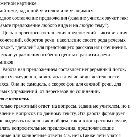
южетной картинке;
кой теме, заданной учителем или учащимися
дное составление предложения (задание учителя звучит так:
авьте предложение любого вида и на любую тему”).
Цель творческого составления предложений – активизация
 сочетаний, оборотов речи, накопление своего рода речевых
товок”, “деталей” для предстоящего рассказа или сочинения.
еские упражнения особенно ценны в развитии речи
ьников.
Работа над предложением составляет непрерывный поток,
дится ежеурочно, вплетаясь в другие виды деятельности
хся. Она не самоцель, а скорее фон для связной речи, для
овых упражнений: от пересказов до сочинений.
та с текстом.
только грамотный ответ на вопросы, заданные учителем, но и
вление вопросов по данному тексту. Эта работа формирует
е выделять главное как в общем, так и в конкретном случае,
влять вопросительные предложения, предполагающие
бные или конкретные ответы (да, нет).Также дети учатся