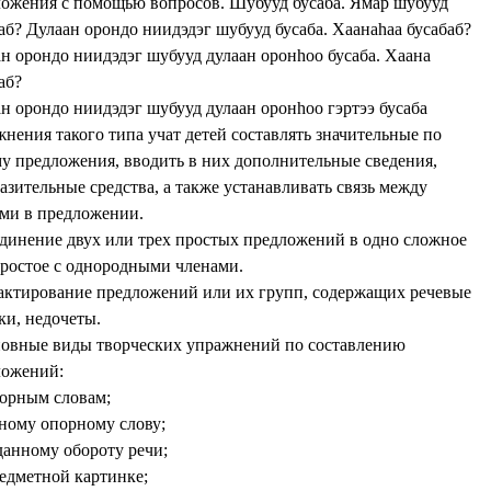
ожения с помощью вопросов. Шубууд бусаба. Ямар шубууд
аб? Дулаан орондо ниидэдэг шубууд бусаба. Хаанаhаа бусабаб?
н орондо ниидэдэг шубууд дулаан оронhоо бусаба. Хаана
аб?
н орондо ниидэдэг шубууд дулаан оронhоо гэртээ бусаба
нения такого типа учат детей составлять значительные по
у предложения, вводить в них дополнительные сведения,
азительные средства, а также устанавливать связь между
ами в предложении.
динение двух или трех простых предложений в одно сложное
ростое с однородными членами.
актирование предложений или их групп, содержащих речевые
ки, недочеты.
овные виды творческих упражнений по составлению
ложений:
порным словам;
ному опорному слову;
данному обороту речи;
едметной картинке;