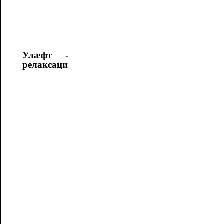
Улӕфт -
релаксаци