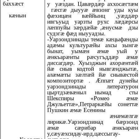
баххæст
у уӕздан. Цавӕрдӕр аххосӕгтӕм
гӕсгӕ дыууӕ ӕвзонг уды куы
кæнын
фӕхицӕн вӕййынц ,уӕддӕр
ивгъуыд уарзты рухс лӕдӕрсы
лӕппуйы зӕрдӕйӕ ,ӕнусмӕ дзы
судзгӕ фӕд ныууадзы.
-Уарзондзинады темӕ кӕцыфӕнды
адӕмы культурӕйы ахсы зынгӕ
бынат, уымӕн ӕмӕ уый у
ӕнкъарӕнты рӕсугъддӕр ӕмӕ
диссагдӕр. Хуызджын ахорӕнтӕй
йӕ сныв кодтой нывгӕнджытӕ,
алӕмӕты зӕлтӕй йӕ снывӕстой
композитортӕ . Ӕппӕт дунейы
уарзондзинады литературон
цыртдзӕвӕныл нымад сты
Шекспиры «Ромео ӕмӕ
Джульеттӕ»,Петраркӕйы сонеттӕ
Пушкин ӕмӕ Есенины
ӕнӕмӕлгӕ
лирикӕ.Уарзондзинад бӕрзонд
ӕмӕ сӕрибар ӕнкъарӕн
у,сӕуӕхсидау-ирд,цӕссыгау-