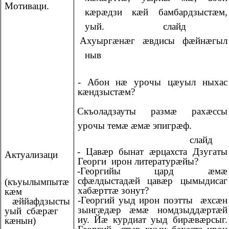
Мотиваци.
кæрæдзи кæй бамбардзыстæм,
уый. слайд
Ахуыргæнæг æвдисы фæйнæгыл
ныв
- Абон нæ урочы цæуыл ныхас
кæндзыстæм?
Скъоладзауты размæ рахæссы
урочы темæ æмæ эпигрæф.
слайд
- Цавæр бынат æрцахста Дзугаты
Актуализаци
Георги ирон литературæйы?
-Георгийы цард æмæ
сфæлдыстадæй цавæр цымыдисаг
(къуылымпытæ
хабæрттæ зонут?
кæм
-Георгий уыд ирон поэтты æхсæн
æййафдзысты
зынгæдæр æмæ номдзыддæртæй
уый сбæрæг
иу. Йæ курдиат уыд бирæвæрсыг.
кæнын)