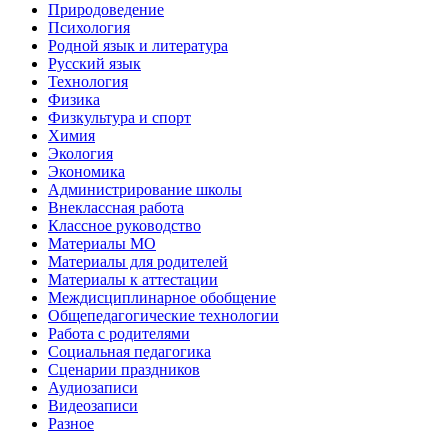
Природоведение
Психология
Родной язык и литература
Русский язык
Технология
Физика
Физкультура и спорт
Химия
Экология
Экономика
Администрирование школы
Внеклассная работа
Классное руководство
Материалы МО
Материалы для родителей
Материалы к аттестации
Междисциплинарное обобщение
Общепедагогические технологии
Работа с родителями
Социальная педагогика
Сценарии праздников
Аудиозаписи
Видеозаписи
Разное