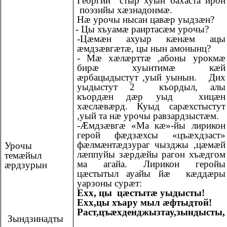
Георгий стыр хуын бахаста ирон
поэзийы хæзнадонмæ.
Нæ урочы нысан цавæр уыдзæн?
- Цы хъуамæ раиртасæм урочы?
-Цæмæн ахуыр кæнæм ацы
æмдзæвгæтæ, цы нын амонынц?
- Мӕ хӕлӕрттӕ ,абоны урокмӕ
бирӕ хуынтимӕ кӕй
ӕрбацыдыстут ,уый уынын. Дих
уыдыстут 2 къордыл, алы
къордӕн дӕр уыд хицӕн
хӕслӕвӕрд. Куыд сарӕхстыстут
,уый та нӕ урочы равзардзыстӕм.
-Ӕмдзӕвгӕ «Ма кӕ»-йы лирикон
герой фӕдзӕхсы «цъӕхдзаст»
фӕлмӕнтӕдзураг чызджы ,цӕмӕй
Урочы
лӕппуйы зӕрдӕйы рагон хъӕдгом
темæйыл
ма агайа. Лирикон геройы
æрдзурын
цӕстытыл ауайы йӕ кӕддӕры
уарзоны сурӕт:
Ехх, цы цӕстытӕ уыдысты!
Ехх,цы хъару мыл ӕфтыдтой!
Раст,цъӕхденджызтау,зындысты,
Зындзинадты