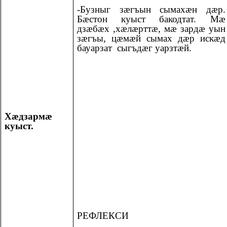
-Бузныг зӕгъын сымахӕн дӕр.
Бӕстон куыст бакодтат. Мӕ
дзӕбӕх ,хӕлӕрттӕ, мӕ зардӕ уын
зӕгъы, цӕмӕй сымах дӕр искӕд
бауарзат сыгъдӕг уарзтӕй.
Хæдзармæ
куыст.
РЕФЛЕКСИ