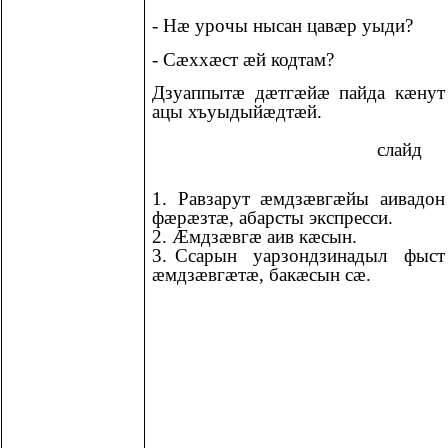
- Нæ урочы нысан цавæр уыди?
- Сæххæст æй кодтам?
Дзуаппытæ дæтгæйæ пайда кæнут
ацы хъуыдыйæдтæй.
слайд
1. Равзарут ӕмдзӕвгӕйы аивадон
фӕрӕзтӕ, абарсты экспресси.
2. Ӕмдзӕвгӕ аив кӕсын.
3. Ссарын уарзондзинадыл фыст
ӕмдзӕвгӕтӕ, бакæсын сæ.