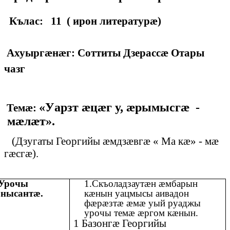
Кълас: 11 ( ирон литературæ)
Ахуыргæнæг: Соттиты Дзерассæ Отары
чазг
«Уарзт ӕцӕг у, æрымысгӕ -
Темæ:
мӕлӕт».
(Дзугаты Георгийы ӕмдзӕвгӕ « Ма кӕ» - мӕ
гӕсгӕ).
Урочы
1.Скъоладзаутæн æмбарын
нысантæ.
кæнын уацмысы аивадон
фæрæзтæ æмæ уый руаджы
урочы темæ æргом кæнын.
1 Базонгӕ Георгийы