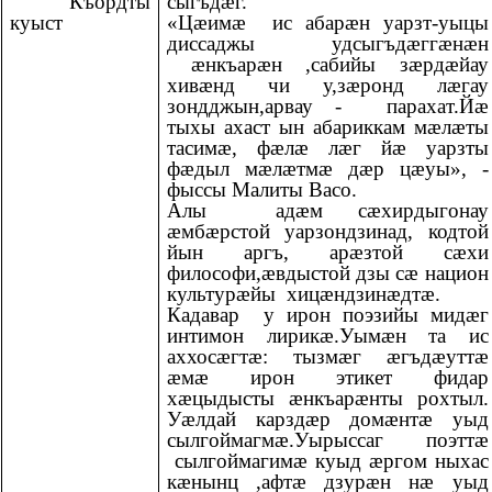
Къордты
сыгъдӕг.
куыст
«Цӕимӕ ис абарӕн уарзт-уыцы
диссаджы удсыгъдӕггӕнӕн
ӕнкъарӕн ,сабийы зӕрдӕйау
хивӕнд чи у,зӕронд лӕгау
зондджын,арвау - парахат.Йӕ
тыхы ахаст ын абариккам мӕлӕты
тасимӕ, фӕлӕ лӕг йӕ уарзты
фӕдыл мӕлӕтмӕ дӕр цӕуы», -
фыссы Малиты Васо.
Алы адӕм сӕхирдыгонау
ӕмбӕрстой уарзондзинад, кодтой
йын аргъ, арӕзтой сӕхи
философи,ӕвдыстой дзы сӕ национ
культурӕйы хицӕндзинӕдтӕ.
Кадавар у ирон поэзийы мидӕг
интимон лирикӕ.Уымӕн та ис
аххосӕгтӕ: тызмӕг ӕгъдӕуттӕ
ӕмӕ ирон этикет фидар
хӕцыдысты ӕнкъарӕнты рохтыл.
Уӕлдай карздӕр домӕнтӕ уыд
сылгоймагмӕ.Уырыссаг поэттӕ
сылгоймагимӕ куыд ӕргом ныхас
кӕнынц ,афтӕ дзурӕн нӕ уыд