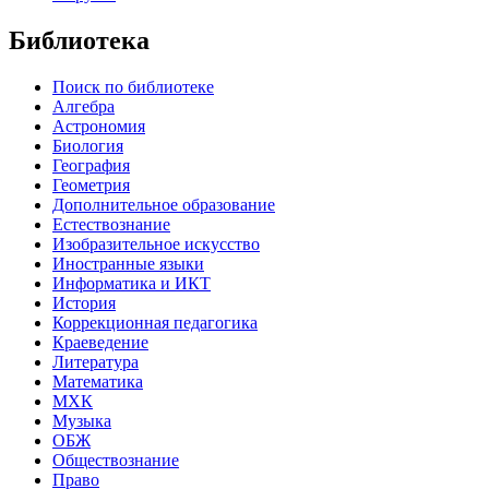
Библиотека
Поиск по библиотеке
Алгебра
Астрономия
Биология
География
Геометрия
Дополнительное образование
Естествознание
Изобразительное искусство
Иностранные языки
Информатика и ИКТ
История
Коррекционная педагогика
Краеведение
Литература
Математика
МХК
Музыка
ОБЖ
Обществознание
Право