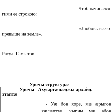
Чтоб начинался
гимн ее строкою:
«Любовь всего
превыше на земле».
Расул Гамзатов
Урочы структурæ
Урочы
Ахуыргæнæджы архайд.
этаптæ
- Уæ бон хорз, мæ æрыгон
хæлæрттæ, уырны мæ, абон