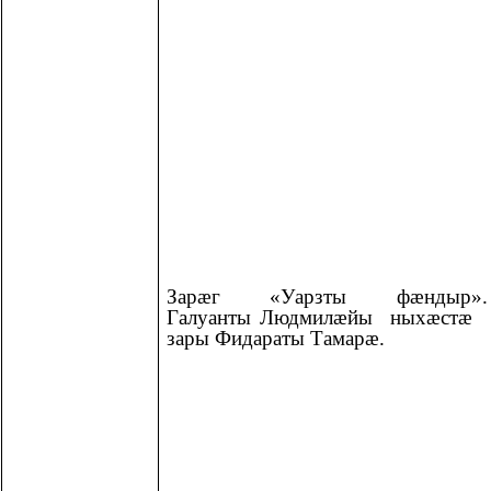
Зарӕг «Уарзты фӕндыр».
Галуанты Людмилӕйы ныхӕстӕ
зары Фидараты Тамарӕ.