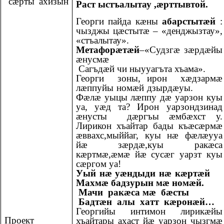
сæрты ахизын
Раст ыстъалытау ,ӕрттывтой.
Георги пайда кӕны
абарстытӕй
:
чызджы цӕстытӕ – «денджызтау»,
«стъалытау».
Метафорæтæй
–«Судзгӕ зӕрдӕйы
ӕнусмӕ
Сагъдӕй чи ныууагъта хъама».
Георги зоны, ирон хӕдзармӕ
лӕппуйы номӕй дзырдӕуы.
Фӕлӕ уыцы лӕппу дӕ уарзон куы
уа, уӕд та? Ирон уарзондзинад
ӕнусты дӕргъы ӕмбӕхст у.
Лирикон хъайтар бады къӕсӕрмӕ
ӕввахс,мыййаг, куы нӕ фӕлӕууа
йӕ зӕрдӕ,куы ракӕса
кӕртмӕ,ӕмӕ йӕ сусӕг уарзт куы
сӕргом уа!
Уый нӕ уӕндыди нӕ кӕртӕй
Махмӕ бадзурын мӕ номӕй.
Мачи ракӕса мӕ бӕсты
Бадтӕн алы хатт кӕронӕй…
Георгийы интимон лирикӕйы
Проект
хъайтары ахаст йӕ уарзон чызгмӕ