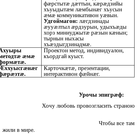
фæрстытæ дæттын, кæрæдзийы
хъуыдытæм лæмбынæг хъусын
æмæ коммуникативон уæвын.
Удгоймагон:
лæгдзинады
æууæлтыл æрдзурын, удыхъæды
хорз миниуджытæ рæзын кæнын;
тырнын ныхасы
хъæздыгдзинадмæ.
Ахуыры
Проектон метод, индивидуалон,
методтæ æмæ
къордгай куыст.
формæтæ.
Æххуысгæнæг
Карточкæтæ, презентации,
фæрæзтæ.
интерактивон фæйнæг.
Урочы эпигрӕф:
Хочу любовь провозгласить страною
Чтобы все там
жили в мире.