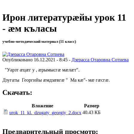
Ирон литературӕйы урок 11
- ӕм къласы
учебно-методический материал (11 класс)
Опубликовано 16.12.2021 - 8:45 -
Дзерасса Отаровна Сотиева
"Уарзт æцæг у , æрымысгæ мæлæт".
Дзугаты Георгийы æмдзæвгæ " Ма кæ"- мæ гæсгæ.
Скачать:
Вложение
Размер
40.43 КБ
urok_11_kl._dzugaty_georgiy_2.docx
Предварительный просмотр: