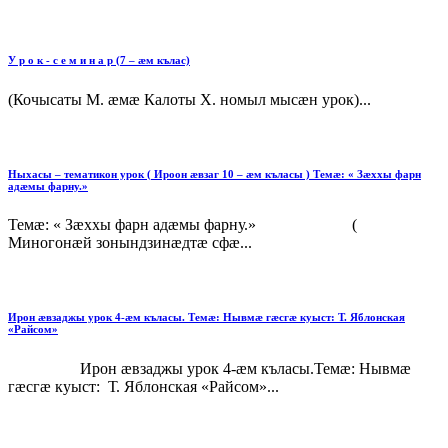
У р о к - с е м и н а р (7 – æм кълас)
(Кочысаты М. æмæ Калоты Х. номыл мысæн урок)...
Ныхасы – тематикон урок ( Ироон æвзаг 10 – æм къласы ) Темæ: « Зæххы фарн
адæмы фарну.»
Темæ: « Зæххы фарн адæмы фарну.» (
Миногонæй зонындзинæдтæ сфæ...
Ирон æвзаджы урок 4-æм къласы. Темæ: Нывмæ гæсгæ куыст: Т. Яблонская
«Райсом»
Ирон æвзаджы урок 4-æм къласы.Темæ: Нывмæ
гæсгæ куыст: Т. Яблонская «Райсом»...