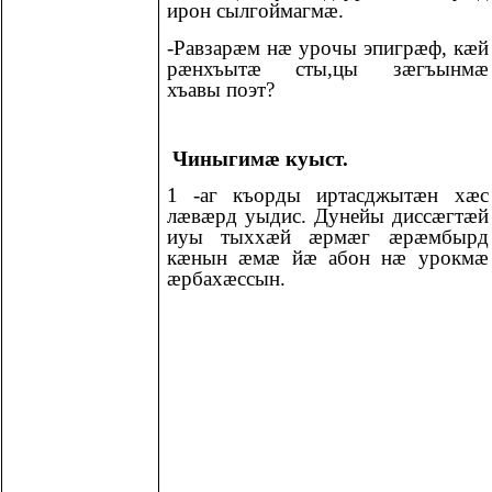
ирон сылгоймагмӕ.
-Равзарӕм нӕ урочы эпигрӕф, кӕй
рӕнхъытӕ сты,цы зӕгъынмӕ
хъавы поэт?
Чиныгимæ куыст.
1 -аг къорды иртасджытӕн хӕс
лӕвӕрд уыдис. Дунейы диссӕгтӕй
иуы тыххӕй ӕрмӕг ӕрӕмбырд
кӕнын ӕмӕ йӕ абон нӕ урокмӕ
ӕрбахӕссын.