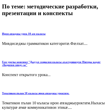
По теме: методические разработки,
презентации и конспекты
Ирон авзаджы урок 10-ам къласы
Мивдисæджы грамматикон категоритæ.Фæлхат....
Гом урочы конспект "Дыууæ социалон къласы ахастдзинæдтæ Нигеры кадæг
«Бадилон симд»-ы"
Конспект открытого урока...
Тематикон пълан 10 къласы ирон æвзаджы уроктæм.
Тематикон пълан 10 къласы ирон æвзаджыуроктæм.Ныхасы
культурæ æмæ коммуникативон этикæ....