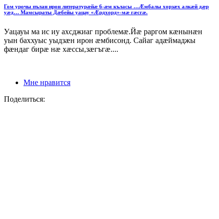
Гом урочы пълан ирон литературæйæ 6-æм къласы …Æмбалы хорзæх алкæй дæр
уæд… Мамсыраты Дæбейы уацау «Æрдхорд»-мæ гæсгæ.
Уацауы ма ис иу ахсджиаг проблемæ.Йæ раргом кæнынæн
уын баххуыс уыдзæн ирон æмбисонд. Сайаг адæймаджы
фæндаг бирæ нæ хæссы,зæгъгæ....
Мне нравится
Поделиться: