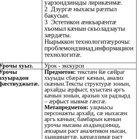
уарзондзинады лирикӕимӕ.
2 Дзургӕ ныхасы рӕзтыл
бакусын.
3 Эстетикон ӕнкъарӕнтӕ
хъомыл кӕнын скъоладзауты
зӕрдӕты.
Нырыккон технологитӕурочы:
проблемондзинад,информацион
технологитӕ.
Урочы хуыз.
Урок - экскурси
Урочы
Предметон:
текстæн йæ сæйраг
ахуырадон
хъуыды сбæрæг кæнын, анализ
фæстиуджытæ.
скæнын.Тексты структурæ зонын,
архайды æрфыст, куыстæн аргъ
кæнын зонын, аразын хи радзырд
– æрфыст нывмæ гæсгæ.
Метапредметон:
уацмысы
персонажты архайд, сæ ныхасæн
аргъ кæнын; бамбарын кæнын
урочы нысаны ахадындзинад,
æвзарын раст аналитикон нысан,
хынцинæгтæ, кæрæдзимæ раст