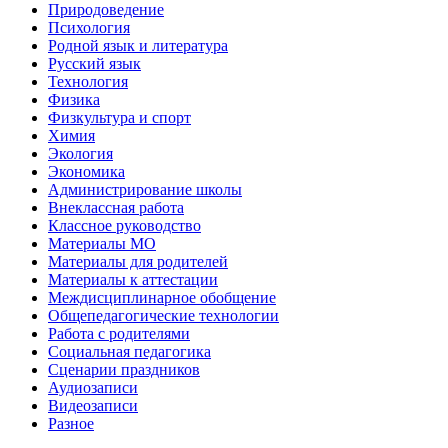
Природоведение
Психология
Родной язык и литература
Русский язык
Технология
Физика
Физкультура и спорт
Химия
Экология
Экономика
Администрирование школы
Внеклассная работа
Классное руководство
Материалы МО
Материалы для родителей
Материалы к аттестации
Междисциплинарное обобщение
Общепедагогические технологии
Работа с родителями
Социальная педагогика
Сценарии праздников
Аудиозаписи
Видеозаписи
Разное