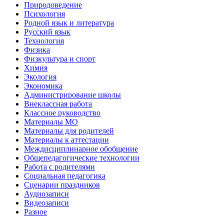
Природоведение
Психология
Родной язык и литература
Русский язык
Технология
Физика
Физкультура и спорт
Химия
Экология
Экономика
Администрирование школы
Внеклассная работа
Классное руководство
Материалы МО
Материалы для родителей
Материалы к аттестации
Междисциплинарное обобщение
Общепедагогические технологии
Работа с родителями
Социальная педагогика
Сценарии праздников
Аудиозаписи
Видеозаписи
Разное