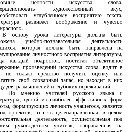
ховные ценности искусства слова,
вершенствовать художественный вкус,
особствовать углубленному восприятию текста.
тература развивает воображение и чувство
красного.
В основу урока литературы должна быть
ложена учебно-познавательная деятельность
ащихся, которая должна быть направлена на
мулирование личностного восприятия литературы,
гда каждый подросток, постигая объективное
ержание произведений искусства слова, видит в
х не только средство получить оценку или
гатить свой словарный запас, но находит в них
у для размышлений и глубоких переживаний.
По мнению учителей русского языка и
тературы, одной из наиболее эффективных форм
оты, формирующих личность учащегося, является
од проектов, то есть целенаправленная, в целом
остоятельная деятельность, осуществляемая под
бким руководством учителя, направленная на
ение творческой, исследовательской, личностной