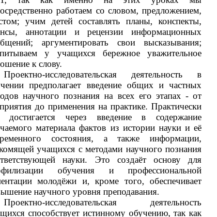
осредственно работаем со словом, предложением,
стом; учим детей составлять планы, конспекты,
онсы, аннотации и рецензии информационных
общений; аргументировать свои высказывания;
спитываем у учащихся бережное уважительное
ошение к слову.
Проектно-исследовательская деятельность в
учении предполагает введение общих и частных
одов научного познания на всех его этапах - от
приятия до применения на практике. Практически
о достигается через введение в содержание
чаемого материала фактов из истории науки и её
временного состояния, а также информации,
комящей учащихся с методами научного познания
ответствующей науки. Это создаёт основу для
офилизации обучения и профессиональной
иентации молодёжи и, кроме того, обеспечивает
ышение научного уровня преподавания.
Проектно-исследовательская деятельность
щихся способствует истинному обучению, так как