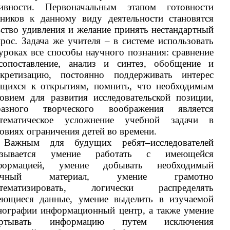
тивности. Первоначальным этапом готовности
еников к данному виду деятельности становятся
ство удивления и желание принять нестандартный
рос. Задача же учителя – в системе использовать
уроках все способы научного познания: сравнение
сопоставление, анализ и синтез, обобщение и
нкретизацию, постоянно поддерживать интерес
ащихся к открытиям, помнить, что необходимым
овием для развития исследовательской позиции,
разного творческого воображения является
стематическое усложнение учебной задачи в
овиях ограничения детей во времени.
Важным для будущих ребят–исследователей
азывается умение работать с имеющейся
формацией, умение добывать необходимый
учный материал, умение грамотно
стематизировать, логически распределять
еющиеся данные, умение выделить в изучаемой
нографии информационный центр, а также умение
ертывать информацию путем исключения