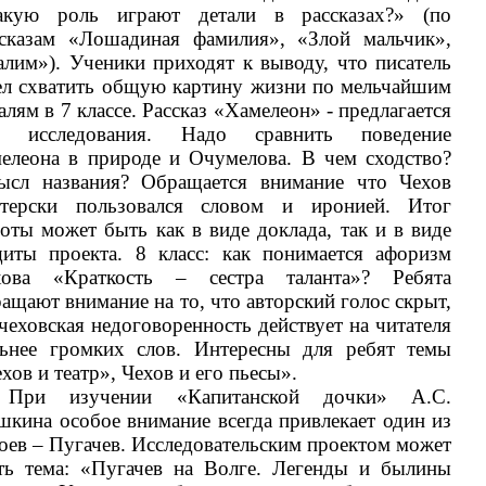
акую роль играют детали в рассказах?» (по
ссказам «Лошадиная фамилия», «Злой мальчик»,
лим»). Ученики приходят к выводу, что писатель
ел схватить общую картину жизни по мельчайшим
алям в 7 классе. Рассказ «Хамелеон» - предлагается
я исследования. Надо сравнить поведение
елеона в природе и Очумелова. В чем сходство?
ысл названия? Обращается внимание что Чехов
стерски пользовался словом и иронией. Итог
оты может быть как в виде доклада, так и в виде
щиты проекта. 8 класс: как понимается афоризм
хова «Краткость – сестра таланта»? Ребята
ащают внимание на то, что авторский голос скрыт,
чеховская недоговоренность действует на читателя
льнее громких слов. Интересны для ребят темы
хов и театр», Чехов и его пьесы».
При изучении «Капитанской дочки» А.С.
кина особое внимание всегда привлекает один из
оев – Пугачев. Исследовательским проектом может
ать тема: «Пугачев на Волге. Легенды и былины