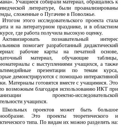
мана». Учащиеся собирали материал, обращались к
аеведческой литературе, были проанализированы
енды, сложенные о Пугачеве в Поволжье.
Итогом этого исследовательского проекта стала
ита и на литературном празднике, и в областном
курсе, где работа получила высокую оценку.
Активизировать познавательный интерес
ольников помогает разработанный дидактический
териал: рабочие карты на печатной основе,
здаточный материал, обучающие таблицы,
еоматериалы с выступлениями учащихся, а также
льтимедийные презентации по темам курса,
торые демонстрируются с помощью интерактивной
ки. Материалы готовятся вместе с учащимися. Это
ало возможным благодаря использованию ИКТ при
ганизации проектно-исследовательской
тельности учащихся.
Школьных проектов может быть большое
знообразие. Это проекты теоретического и
ктического типа. По видам их можно разделить на: