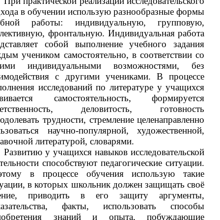
При практической реализации исследовательского
хода в обучении использую разнообразные формы
ебной работы: индивидуальную, групповую,
лективную, фронтальную. Индивидуальная работа
едставляет собой выполнение учебного задания
дым учеником самостоятельно, в соответствии со
оими индивидуальными возможностями, без
аимодействия с другими учениками. В процессе
олнения исследований по литературе у учащихся
звивается самостоятельность, формируется
ветственность, деловитость, готовность
одолевать трудности, стремление целенаправленно
льзоваться научно-популярной, художественной,
авочной литературой, словарями.
Развитию у учащихся навыков исследовательской
тельности способствуют педагогические ситуации.
этому в процессе обучения использую такие
уации, в которых школьник должен защищать своё
ение, приводить в его защиту аргументы,
казательства, факты, использовать способы
иобретения знаний и опыта, побуждающие