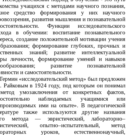
комства учащихся с методами научного познания,
жное средство формирования у них научного
овоззрения, развития мышления и познавательной
мостоятельности. Функции исследовательского
дхода в обучении: воспитание познавательного
ереса, создание положительной мотивации учения
образования; формирование глубоких, прочных и
йственных знаний; развитие интеллектуальной
еры личности, формирование умений и навыков
мообразования; развитие познавательной
ивности и самостоятельности.
Термин «исследовательский метод» был предложен
. Райковым в 1924 году, под которым он понимал
метод умозаключения от конкретных фактов,
мостоятельно наблюдаемых учащимися или
спроизводимых ими на опыте». В педагогической
тературе также используются другие названия
ого метода — эвристический, лабораторно–
ристический, опытно–испытательный, метод
бораторных уроков, естественнонаучный,