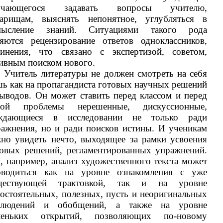
учающегося задавать вопросы учителю,
варищам, выяснять непонятное, углубляться в
мысление знаний. Ситуациями такого рода
ляются рецензирование ответов одноклассников,
чинения, что связано с экспертизой, советом,
ивным поиском нового.
Учитель литературы не должен смотреть на себя
ь как на пропагандиста готовых научных решений
ыводов. Он может ставить перед классом и перед
бой проблемы нерешенные, дискуссионные,
ждающиеся в исследовании не только ради
ажнения, но и ради поисков истины. И ученикам
но увидеть нечто, выходящее за рамки усвоения
товых решений, регламентированных упражнений.
, например, анализ художественного текста может
оводиться как на уровне ознакомления с уже
ществующей трактовкой, так и на уровне
остоятельных, полезных, пусть и неоригинальных
блюдений и обобщений, а также на уровне
леньких открытий, позволяющих по-новому