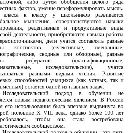
быточной, либо путем обобщения целого ряда
естных фактов, умение переформулировать мысль.
 класса к классу у школьников развивается
рбальное мышление, совершенствуются навыки
дирования, рецептивные и продуктивные виды
евой деятельности, приобретаются навыки работы
ервоисточниками, дети учатся составлять разные
пы конспектов (селективные, смешанные,
нографические, сводные или обзорные), разные
пы рефератов (классификационные,
знавательные, исследовательские), учатся
льзоваться разными видами чтения. Развитие
евых способностей учащихся (как устных, так и
ьменных) остается одной из главных задач.
Исследовательский подход в обучении не
яется новым педагогическим явлением. В России
я его использования была впервые выдвинута во
рой половине Х VIII века, однако более 100 лет
требовалось, чтобы она стала востребована
агогическим сообществом.
Исследовательский подход в обучении - это путь