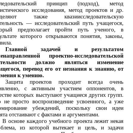
следовательский принцип (подход), метод
истического исследования, метод проектов и др.
деляют также квазиисследовательскую
тельность — исследовательский путь учащегося,
торый предполагает пройти путь ученого, в
ультате которого открываются понятия, законы,
вила.
Главной задачей и результатом
ленаправленной проектно-исследовательской
ятельности должно являться изменение
ащегося, перевод его от незнания к знанию, от
умения к умению.
Защита проектов проходит всегда очень
ивленно, с активным участием оппонентов, в
естве которых выступают учащиеся других групп.
о не просто воспроизведение усвоенного, а уже
рмирование убеждений, поскольку свои идеи
ята отстаивают с фактами и аргументами.
В основе каждого учебного проекта лежит некая
облема, из которой вытекает и цель, и задачи