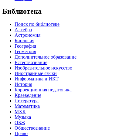
Библиотека
Поиск по библиотеке
Алгебра
Астрономия
Биология
География
Геометрия
Дополнительное образование
Естествознание
Изобразительное искусство
Иностранные языки
Информатика и ИКТ
История
Коррекционная педагогика
Краеведение
Литература
Математика
МХК
Музыка
ОБЖ
Обществознание
Право