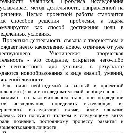
ятельности учащихся. Проблема исследования
славливает метод деятельности, направленной на
 решение. Целью проектной работы становится
иск способов решения проблемы, а задача
рмулируется как способ достижения цели в
еделенных условиях.
Проектная деятельность связана с творчеством и
ождает нечто качественно новое, отличное от уже
ществующего. Ученическая творческая
ятельность - это создание, открытие чего-либо
нее неизвестного для ученика, в результате
даются новообразования в виде знаний, умений,
оявлений личности.
Еще один необходимый и важный в проектной
тельности (как и в исследовательской вообще) аспект -
бходимо на заключительном этапе, при подведении
огов исследования, определить вытекающие из
вершенного исследования новые, более сложные
блемы. Это послужит толчком к следующему витку
рали познания, постоянному процессу развития и
ершенствования личности.