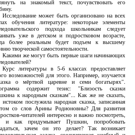
глянуть на знакомый текст, почувствовать его
бину.
Исследование может быть организовано на всех
апах обучения литературе: некоторые элементы
следовательского подхода школьникам следует
аивать уже в детском и подростковом возрасте,
гда более реальным будет подъем к высшему
вню творческой самостоятельности.
Какими же могут быть первые шаги начинающих
ледователей?
Курс литературы в 5-6 классах предоставляет
го возможностей для этого. Например, изучается
казка о мёртвой царевне и семи богатырях".
ограмма содержит тезис: "Близость сказки
кина к народным сказкам"... Как же не сказать,
 истоком послужила народная сказка, записанная
этом со слов Арины Родионовны? Для развития
ростков-читателей интересно и важно посмотреть,
о и как придумывает Пушкин, попробовать
гадаться, зачем он это делает? Так возникает
следовательская задача, соединяющая учебный и