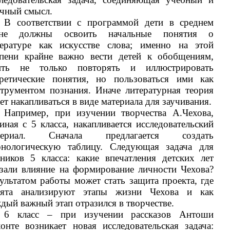
чный смысл.
В соответствии с программой дети в среднем
ене должны освоить начальные понятия о
тературе как искусстве слова; именно на этой
упени крайне важно вести детей к обобщениям,
ить не только повторять и иллюстрировать
оретические понятия, но пользоваться ими как
трументом познания. Иначе литературная теория
ет накапливаться в виде материала для заучивания.
Например, при изучении творчества А.Чехова,
иная с 5 класса, накапливается исследовательский
териал. Сначала предлагается создать
онологическую таблицу. Следующая задача для
ников 5 класса: какие впечатления детских лет
зали влияние на формирование личности Чехова?
ультатом работы может стать защита проекта, где
бята анализируют этапы жизни Чехова и как
дый важный этап отразился в творчестве.
6 класс – при изучении рассказов Антоши
онте возникает новая исследовательская задача: