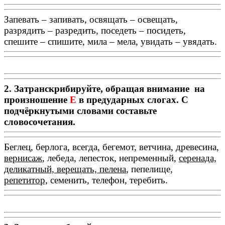
Запевать – запивать, освящать – освещать,
разрядить – разредить, поседеть – посидеть,
спешите – спишите, мила – мела, увидать – увядать.
2. Затранскрибируйте, обращая внимание на
произношение
Е
в предударных слогах. С
подчёркнутыми словами составьте
словосочетания.
Беглец, берлога, всегда, бегемот, ветчина, древесина
,
вернисаж
, лебеда, лепесток, непременный,
серенада,
деликатный, верещать, пелена
, пепелище,
репетитор,
семенить, телефон, теребить.