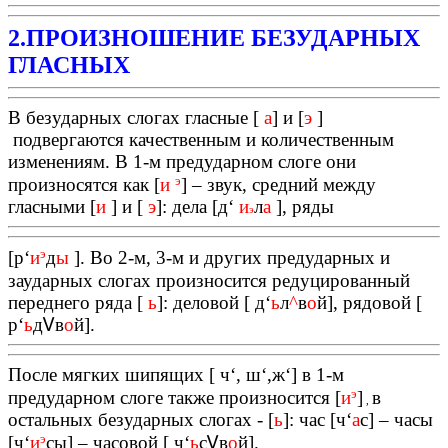
2.ПРОИЗНОШЕНИЕ БЕЗУДАРНЫХ
ГЛАСНЫХ
В безударных слогах гласные [
а
] и [
э
]
подвергаются качественным и количественным
изменениям. В 1-м предударном слоге они
э
произносятся как [
и
] – звук, средний между
гласными [
и
] и [
э
]: дела [д
‘
и
л
а
], ряды
э
э
[р
‘
и
д
ы
]. Во 2-м, 3-м и других предударных и
заударных слогах произносится редуцированный
переднего ряда [
ь
]: деловой [ д
‘
ь
л
^
в
о
й], рядовой [
р
‘
ь
д
Ꮩ
в
о
й].
После мягких шипящих [ ч
‘
, ш
‘
,ж
‘
] в 1-м
э
предударном слоге также произносится [
и
]
в
,
остальных безударных слогах - [
ь
]: час [ч
‘
а
с] – часы
э
[ч
‘
и
сы] – часовой [ ч
‘
ь
с
Ꮩ
в
о
й].