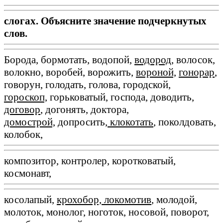
слогах. Объясните значение подчеркнутых
слов.
Борода, бормотать, водопой,
водород
, волосок,
волокно, воробей, ворожить,
вороной,
гонорар
,
говорун, голодать, голова, городской,
гороскоп,
горьковатый, господа, доводить,
договор
, догонять, доктора,
домострой,
допросить
, клокотать
, поколдовать,
колобок,
композитор, контролер, коротковатый,
космонавт,
косолапый,
крохобор, локомотив
, молодой,
молоток, монолог, ноготок, носовой, поворот,