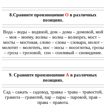
8.Сравните произношение
О
в различных
позициях.
Вода – воды – водяной, дом – дома – домовой, мой
– моя – моему, волны – волна – волнорез, мост –
мосты – мостовая, слово – слова – словари, молот –
молотит – молотить, нос – носы – носоглотка, грозы
– гроза – грозовой, сон – сонливый – сновидение.
9. Сравните произношение
А
в различных
позициях.
Сад – сажать – садовод, травка – трава – травостой,
грамота – грамотей, пар – пары – паровой, прав –
права – правота.