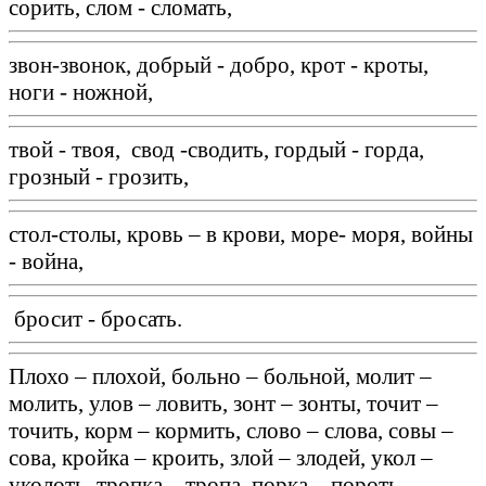
сорить, слом - сломать,
звон-звонок, добрый - добро, крот - кроты,
ноги - ножной,
твой - твоя, свод -сводить, гордый - горда,
грозный - грозить,
стол-столы, кровь – в крови, море- моря, войны
- война,
бросит - бросать.
Плохо – плохой, больно – больной, молит –
молить, улов – ловить, зонт – зонты, точит –
точить, корм – кормить, слово – слова, совы –
сова, кройка – кроить, злой – злодей, укол –
уколоть, тропка – тропа, порка – пороть,