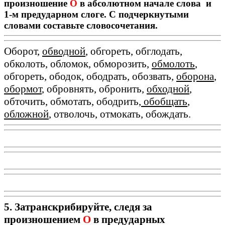
произношение
О
в абсолютном начале слова и
1-м предударном слоге. С подчеркнутыми
словами составьте словосочетания.
Оборот,
обводной
, обгореть, обглодать,
обколоть, обломок, обморозить,
обмолоть
,
обгореть, ободок, ободрать, обозвать,
оборона
,
обормот
, обровнять, обронить,
обходной
,
обточить, обмотать, ободрить
, обобщать
,
обложной
, отволочь, отмокать, обождать.
5. Затранскрибируйте, следя за
произношением
О
в предударных