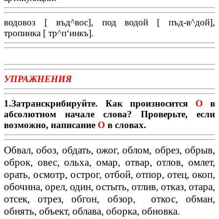
водовоз [ въд
^
вос], под водой [ пъд-в
^
дой],
тропинка [ тр
^
п
‘
инкъ].
УПРАЖНЕНИЯ
1.Затранскрибируйте. Как произносится
О
в
абсолютном начале слова? Проверьте, если
возможно, написание
О
в словах.
Обвал, обоз, обдать, ожог, облом, обрез, обрыв,
оброк, овес, ольха, омар, отвар, отлов, омлет,
орать, осмотр, острог, отбой, отпор, отец, окоп,
обочина, орел, один, остыть, отлив, отказ, отара,
отсек, отрез, обгон, обзор, откос, обман,
обнять, объект, облава, оборка, обновка.