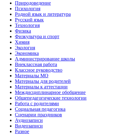
Природоведение
Психология
Родной язык и литература
Русский язык
Технология
Физика
Физкультура и спорт
Химия
Экология
Экономика
Администрирование школы
Внеклассная работа
Классное руководство
Материалы МО
Материалы для родителей
Материалы к аттестации
Междисциплинарное обобщение
Общепедагогические технологии
Работа с родителями
Социальная педагогика
Сценарии праздников
Аудиозаписи
Видеозаписи
Разное