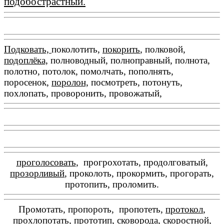
подобострастный.
Подковать,
поколотить,
покорить
, полковой,
подоплёка,
полноводный, полноправный, полнота,
полотно, потолок, помолчать, пополнять,
поросенок,
поролон,
посмотреть, потонуть,
похлопать, проворонить, провожатый,
проголосовать
, прогрохотать, продолговатый,
прозорливый
, проколоть, прокормить, прогорать,
протопить, проломить.
Промотать, пропороть, пропотеть,
протокол
,
прохлопотать
,
прототип,
сковорода, скоростной,