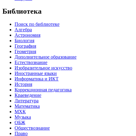
Библиотека
Поиск по библиотеке
Алгебра
Астрономия
Биология
География
Геометрия
Дополнительное образование
Естествознание
Изобразительное искусство
Иностранные языки
Информатика и ИКТ
История
Коррекционная педагогика
Краеведение
Литература
Математика
МХК
Музыка
ОБЖ
Обществознание
Право