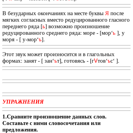
В безударных окончаниях на месте буквы
Я
после
мягких согласных вместо редуцированного гласного
переднего ряда [
ь
] возможно произношение
редуцированного среднего ряда: море - [мор
‘
ь
], у
моря - [ у-мор
‘
ъ
].
Этот звук может произносится и в глагольных
формах: занят - [ зан
‘
ъ
т], готовясь - [г
Ꮩ
тов
‘
ъ
с
‘
].
УПРАЖНЕНИЯ
1.Сравните произношение данных слов.
Составьте с ними словосочетания или
предложения.