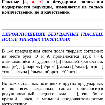
Гласные [
о, а, э
] в безударном положении
подвергаются редукции, изменяются не только
количественно, но и качественно.
1.ПРОИЗНОШЕНИЕ БЕЗУДАРНЫХ ГЛАСНЫХ
ПОСЛЕ ТВЕРДЫХ СОГЛАСНЫХ
В 1-м предударном слоге после твердых согласных
на месте букв О и А произносится звук [
^
],
отличающийся от ударного [а] большей краткостью:
вода [в
^
да ], пароль [п
^
рол
‘
], алмаз [
^
лмас], огонь [
^
гон
‘
], алыча [
^
лыча],оборот [
^
б
^
рот].
Во всех остальных позициях и других предударных
и во всех заударных слогах произносится
редуцированный среднего ряда [ ъ], ещё более
краткий звук, с меньшей продолжительностью
артикуляции: