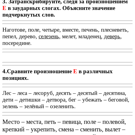
3. Затранскрибируйте, следя за произношением
Е
в заударных слогах. Объясните значение
подчеркнутых слов.
Наготове, поле, четыре, вместе, печень, плесневеть,
пепел, дерево,
селезень,
мелет, младенец,
деверь
,
посередине.
4.Сравните произношение
Е
в различных
позициях.
Лес – леса – лесоруб, десять – десятый – десятина,
дети – детишки – детвора, бег – убежать – беговой,
зелень – зелёный – озеленить.
Место – места, петь – певица, поле – полевой,
крепкий – укрепить, смена – сменить, вылет –