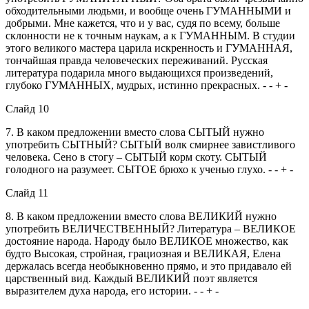
обходительными людьми, и вообще очень ГУМАННЫМИ и
добрыми. Мне кажется, что и у вас, судя по всему, больше
склонности не к точным наукам, а к ГУМАННЫМ. В студии
этого великого мастера царила искренность и ГУМАННАЯ,
тончайшая правда человеческих переживаний. Русская
литература подарила много выдающихся произведений,
глубоко ГУМАННЫХ, мудрых, истинно прекрасных. - - + -
Слайд 10
7. В каком предложении вместо слова СЫТЫЙ нужно
употребить СЫТНЫЙ? СЫТЫЙ волк смирнее завистливого
человека. Сено в стогу – СЫТЫЙ корм скоту. СЫТЫЙ
голодного на разумеет. СЫТОЕ брюхо к ученью глухо. - - + -
Слайд 11
8. В каком предложении вместо слова ВЕЛИКИЙ нужно
употребить ВЕЛИЧЕСТВЕННЫЙ? Литература – ВЕЛИКОЕ
достояние народа. Народу было ВЕЛИКОЕ множество, как
будто Высокая, стройная, грациозная и ВЕЛИКАЯ, Елена
держалась всегда необыкновенно прямо, и это придавало ей
царственный вид. Каждый ВЕЛИКИЙ поэт является
выразителем духа народа, его истории. - - + -