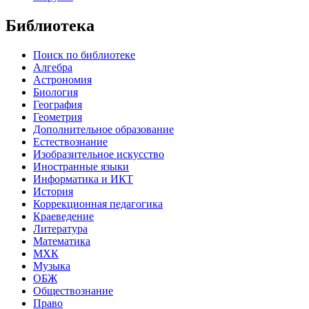
Библиотека
Поиск по библиотеке
Алгебра
Астрономия
Биология
География
Геометрия
Дополнительное образование
Естествознание
Изобразительное искусство
Иностранные языки
Информатика и ИКТ
История
Коррекционная педагогика
Краеведение
Литература
Математика
МХК
Музыка
ОБЖ
Обществознание
Право