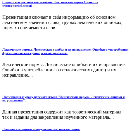
Слово и его лексическое значение. Лексическая норма (точность
словоупотребления)
Презентация включает в себя информацию об основном
лексическом значении слова, грубых лексических ошибках,
нормах сочетаемости слов....
Лексические нормы. Лексические ошибки и их исправление. Ошибки в употреблении
фразеологических единиц и их исправление.
Лексические нормы. Лексические ошибки и их исправление.
Ошибки в употреблении фразеологических единиц и их
исправление....
Презентация к уроку русского языка "Лексические нормы. Лексические ошибки и
их устранение".
Данная презентация содержит как теоретический материал,
так и задания для закрепления изученного материала....
Лексические нормы и нарушения лексических норм.