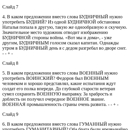
Слайд 7
4. В каком предложении вместо слова БУДНИЧНЫЙ нужно
употребить БУДНИЙ? Из одной БУДНИЧНОЙ обстановки
Наталья попала в другую, такую же однообразную и скучную.
Значительное место художник отводит изображению
БУДНИЧНОЙ стороны войны. «Вот мы и дома», - уже
другим, БУДНИЧНЫМ голосом сказал капитан. Однажды
утром в БУДНИЧНЫЙ день я с дедом разгребал во дворе снег.
- - + -
Слайд 8
5. В каком предложении вместо слова ВОЕННЫЙ нужно
употребить ВОИНСКИЙ? Федоров был ВОЕННЫМ
человеком и хорошо представлял, какие испытания ждут
солдат его полка впереди. До глубокой старости ветеран
сумел сохранить ВОЕННУЮ выправку. За храбрость и
доблесть он получил очередное ВОЕННОЕ звание.
ВОЕННАЯ промышленность страны очень развита. - - + -
Слайд 9
6. В каком предложении вместо слова ГУМАННЫЙ нужно
употребить ГУМАНИТАРНЫЙ? Оба брата были чрезвычайно