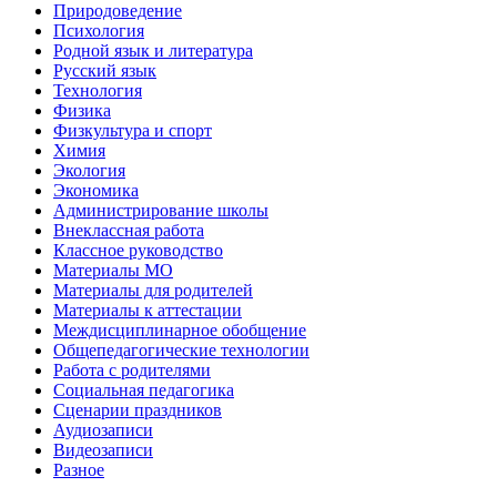
Природоведение
Психология
Родной язык и литература
Русский язык
Технология
Физика
Физкультура и спорт
Химия
Экология
Экономика
Администрирование школы
Внеклассная работа
Классное руководство
Материалы МО
Материалы для родителей
Материалы к аттестации
Междисциплинарное обобщение
Общепедагогические технологии
Работа с родителями
Социальная педагогика
Сценарии праздников
Аудиозаписи
Видеозаписи
Разное