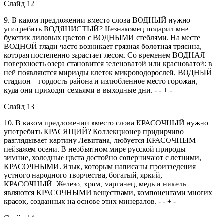
Слайд 12
9. В каком предложении вместо слова ВОДНЫЙ нужно
употребить ВОДЯНИСТЫЙ? Незнакомец подарил мне
букетик лиловых цветов с ВОДНЫМИ стеблями. На месте
ВОДНОЙ глади часто возникает грязная болотная трясина,
которая постепенно зарастает лесом. Со временем ВОДНАЯ
поверхность озера становится зеленоватой или красноватой: в
ней появляются мириады клеток микроводорослей. ВОДНЫЙ
стадион – гордость района и излюбленное место горожан,
куда они приходят семьями в выходные дни. - - + -
Слайд 13
10. В каком предложении вместо слова КРАСОЧНЫЙ нужно
употребить КРАСЯЩИЙ? Коллекционер придирчиво
разглядывает картину Левитана, любуется КРАСОЧНЫМ
пейзажем осени. В необъятном мире русской природы
зимние, холодные цвета достойно соперничают с летними,
КРАСОЧНЫМИ. Язык, которым написаны произведения
устного народного творчества, богатый, яркий,
КРАСОЧНЫЙ. Железо, хром, марганец, медь и никель
являются КРАСОЧНЫМИ веществами, компонентами многих
красок, созданных на основе этих минералов. - - + -