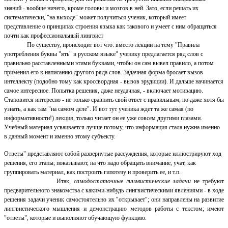
знаний - вообще ничего, кроме головы и мозгов в ней. Зато, если решать их
систематически, "на выходе" может получиться ученик, который имеет
представление о принципах строения языка как такового и умеет с ним обращаться
почти как профессиональный лингвист
По существу, происходит вот что: вместо лекции на тему "Правила
употребления буквы "ять" в русском языке" ученику предлагается ряд слов с
правильно расставленными этими буквами, чтобы он сам вывел правило, а потом
применил его к написанию другого ряда слов. Задачная форма бросает вызов
интеллекту (подобно тому как кроссвордная - вызов эрудиции). И дальше начинается
самое интересное. Попытка решения, даже неудачная, - включает мотивацию.
Становится интересно - не только сравнить свой ответ с правильным, но даже хотя бы
узнать, а как там "на самом деле". И вот тут ученика ждет та же самая (по
информативности!) лекция, только читает он ее уже совсем другими глазами.
Учебный материал усваивается лучше потому, что информация стала нужна именно
в данный момент и именно этому субъекту.
Ответы" представляют собой развернутые рассуждения, которые иллюстрируют ход
решения, его этапы; показывают, на что надо обращать внимание, учат, как
группировать материал, как построить гипотезу и проверить ее, и т.п.
Итак,
самодостаточные лингвистические задачи
не требуют
предварительного знакомства с какими-нибудь лингвистическими явлениями - в ходе
решения задачи ученик самостоятельно их "открывает"; они направлены на развитие
лингвистического мышления и демонстрацию методов работы с текстом; имеют
"ответы", которые и выполняют обучающую функцию.