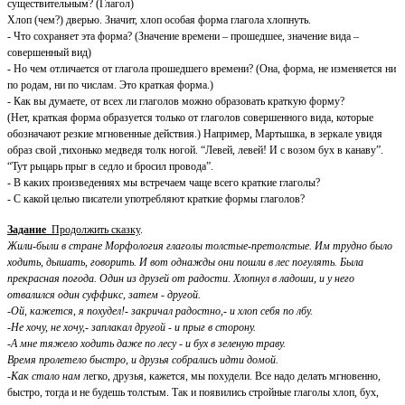
существительным? (Глагол)
Хлоп (чем?) дверью. Значит, хлоп особая форма глагола хлопнуть.
- Что сохраняет эта форма? (Значение времени – прошедшее, значение вида –
совершенный вид)
- Но чем отличается от глагола прошедшего времени? (Она, форма, не изменяется ни
по родам, ни по числам. Это краткая форма.)
- Как вы думаете, от всех ли глаголов можно образовать краткую форму?
(Нет, краткая форма образуется только от глаголов совершенного вида, которые
обозначают резкие мгновенные действия.) Например, Мартышка, в зеркале увидя
образ свой ,тихонько медведя толк ногой. “Левей, левей! И с возом бух в канаву”.
“Тут рыцарь прыг в седло и бросил провода”.
- В каких произведениях мы встречаем чаще всего краткие глаголы?
- С какой целью писатели употребляют краткие формы глаголов?
Задание
Продолжить сказку
.
Жили-были в стране Морфология глаголы толстые-претолстые. Им трудно было
ходить, дышать, говорить. И вот однажды они пошли в лес погулять. Была
прекрасная погода. Один из друзей от радости. Хлопнул в ладоши, и у него
отвалился один суффикс, затем - другой.
-Ой, кажется, я похудел!- закричал радостно,- и хлоп себя по лбу.
-Не хочу, не хочу,- заплакал другой - и прыг в сторону.
-А мне тяжело ходить даже по лесу - и бух в зеленую траву.
Время пролетело быстро, и друзья собрались идти домой.
-Как стало нам
легко, друзья, кажется, мы похудели. Все надо делать мгновенно,
быстро, тогда и не будешь толстым. Так и появились стройные глаголы хлоп, бух,