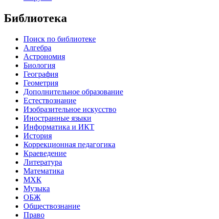
Библиотека
Поиск по библиотеке
Алгебра
Астрономия
Биология
География
Геометрия
Дополнительное образование
Естествознание
Изобразительное искусство
Иностранные языки
Информатика и ИКТ
История
Коррекционная педагогика
Краеведение
Литература
Математика
МХК
Музыка
ОБЖ
Обществознание
Право