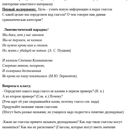
повторение известного материала)
Первый эксперимент.
Цель – узнать новую информацию и видах глагола
С какой целью мы определяем вид глагола? О чем говорит нам данная
грамматическая категория?
Лингвистический парадокс
!
Мы дики, нет у нас законов.
Мы не терзаем, не казним.
Не нужно крови нам и стонов.
Но жить с убийцей не хотим.
(А. С. Пушкин)
И казнили Степана Калашникова
Смертью лютою, позорною,
И головушка бесталанная
Во крови на плаху покатилася
. (М.Ю. Лермонтов).
Вопросы к классу.
- Определите какого вида глагол не казним в первом примере? (Н. в.)
А во втором примере? (Сов. в.) Почему?
(Речь идет об уже свершившейся казни, поэтому глагол сов. вида)
Придумайте название таким глаголам.
(Могут быть разные названия, но учащихся надо подвести к понятию двувидовые)
-Какие же глаголы принято называть двувидовыми? Как еще такие глаголы могут
называться? Как мы их распознаем? (Глаголы, которые могут иметь значение