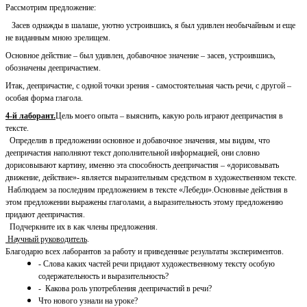
Рассмотрим предложение:
Засев однажды в шалаше, уютно устроившись, я был удивлен необычайным и еще
не виданным мною зрелищем.
Основное действие – был удивлен, добавочное значение – засев, устроившись,
обозначены деепричастием.
Итак, деепричастие, с одной точки зрения - самостоятельная часть речи, с другой –
особая форма глагола.
4-й лаборант.
Цель моего опыта – выяснить, какую роль играют деепричастия в
тексте.
Определив в предложении основное и добавочное значения, мы видим, что
деепричастия наполняют текст дополнительной информацией, они словно
дорисовывают картину, именно эта способность деепричастия – «дорисовывать
движение, действие»- является выразительным средством в художественном тексте.
Наблюдаем за последним предложением в тексте «Лебеди».Основные действия в
этом предложении выражены глаголами, а выразительность этому предложению
придают деепричастия.
Подчеркните их в как члены предложения.
Научный руководитель
.
Благодарю всех лаборантов за работу и приведенные результаты экспериментов.
- Слова каких частей речи придают художественному тексту особую
содержательность и выразительность?
- Какова роль употребления деепричастий в речи?
Что нового узнали на уроке?