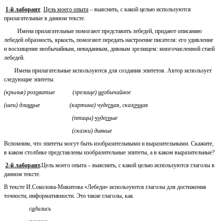
1-й лаборант
.
Цель моего опыта
– выяснить, с какой целью используются
прилагательные в данном тексте.
Имена прилагательные помогают представить лебедей, придают описанию
лебедей образность, яркость, помогают передать настроение писателя: его удивление
и восхищение необычайным, невиданным, дивным зрелищем: многочисленной стаей
лебедей.
Имена прилагательные используются для создания эпитетов. Автор использует
следующие эпитеты.
(крылья) роз
о
ватые (зрелище)
не
обычайное
(шеи) дли
нн
ые (картина) чуде
сн
ая, сказ
очн
ая
(птицы)
чу
де
сн
ые
(сказки) дивные
Вспомним, что эпитеты могут быть изобразительными и выразительными. Скажите,
в каком столбике представлены изобразительные эпитеты, а в каком выразительные?
2-й лаборант
.
Цель моего опыта – выяснить, с какой целью используются глаголы в
данном тексте.
В тексте И.Соколова-Микитова «Лебеди» используются глаголы для достижения
точности, информативности. Это такие глаголы, как
с
а
дились