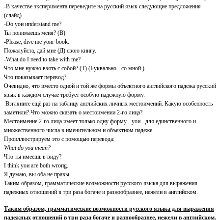
-В качестве эксперимента переведите на русский язык следующие предложения
(слайд)
-Dо уои ипderstand mе?
Ты понимаешь меня? (В)
-Рlеаsе, divе mе уоиг bооk.
Пожалуйста, дай мне (Д) свою книгу.
-What dо I пееd to tаkе with mе?
Что мне нужно взять с собой? (Т) (Буквально - со мной.)
Что показывает перевод?
Очевидно, что вместо одной и той же формы объектного английского падежа русский
язык в каждом случае требует особую падежную форму.
Взгляните ещё раз на таблицу английских личных местоимений. Какую особенность
заметили? Что можно сказать о местоимении 2-го лица?
Местоимение 2-го лица имеет только одну форму - уои - для единственного и
множественного числа в именительном и объектном падеже.
Проиллюстрируем это с помощью перевода:
What dо уои mеап?
Что ты имеешь в виду?
I think уои аге both wrопg.
Я думаю, вы оба не правы.
Таким образом, грамматические возможности русского языка для выражения
падежных отношений в три раза богаче и разнообразнее, нежели в английском.
Таким образом, грамматические возможности русского языка для выражения
падежных отношений в три раза богаче и разнообразнее, нежели в английском.