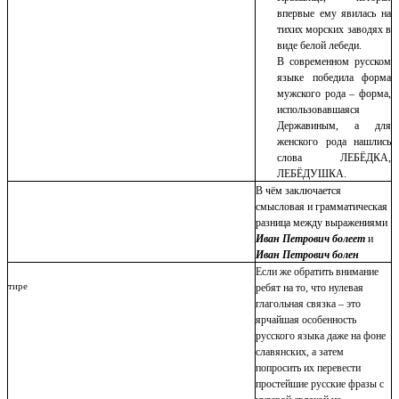
впервые ему явилась на
тихих морских заводях в
виде белой лебеди.
В современном русском
языке победила форма
мужского рода – форма,
использовавшаяся
Державиным, а для
женского рода нашлись
слова ЛЕБЁДКА,
ЛЕБЁДУШКА.
В чём заключается
смысловая и грамматическая
разница между выражениями
Иван Петрович болеет
и
Иван Петрович болен
Если же обратить внимание
тире
ребят на то, что нулевая
глагольная связка – это
ярчайшая особенность
русского языка даже на фоне
славянских, а затем
попросить их перевести
простейшие русские фразы с