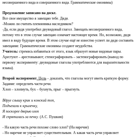
несовершенного вида и совершенного вида. Грамматические омонимы)
Предложение записано на доске.
Все свое имущество я завещаю тебе. Дядя.
-Можно ли считать племянника наследником?
-Да, если дядя употребил двувидовый глагол. Завещать несовершенного вида,
потому что в этом случае завещаю означает настоящее время. Но, возможно, дядя
имел в виду будущее время. В этом случае ещё не известно успеет ли дядя составить
завещание. Грамматические омонимы создают неудобства.
Учитель:
стремясь избавиться от этого, язык образует новые видовые пары.
Арестуют – арестовывают; стенографировать – застенографировать (вывод по
первому эксперименту: двувидовые глаголы употребляются для выразительности
языка).
Второй эксперимент
. Цель
– доказать, что глаголы могут иметь краткую форму.
Задание: определить части речи.
Хлоп – хлопнуть, бух – бухнуть, прыг – прыгнуть.
Вдруг слышу крик и конский топ,
Подъехали к крылечку,
Я поскорее дверью хлоп
И спряталась за печку
. (А.С. Пушкин)
- На какую часть речи похоже слово хлоп? (На наречие)
- Но наречие не управляет существительным. А какая часть речи управляет