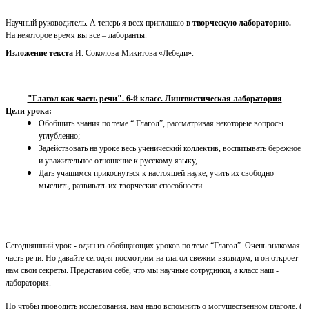
Научный руководитель. А теперь я всех приглашаю в
творческую лабораторию.
На некоторое время вы все – лаборанты.
Изложение текста
И. Соколова-Микитова «Лебеди».
"Глагол как часть речи". 6-й класс. Лингвистическая лаборатория
Цели урока:
Обобщить знания по теме “ Глагол”, рассматривая некоторые вопросы
углубленно;
Задействовать на уроке весь ученический коллектив, воспитывать бережное
и уважительное отношение к русскому языку,
Дать учащимся прикоснуться к настоящей науке, учить их свободно
мыслить, развивать их творческие способности.
Сегодняшний урок - один из обобщающих уроков по теме “Глагол”. Очень знакомая
часть речи. Но давайте сегодня посмотрим на глагол свежим взглядом, и он откроет
нам свои секреты. Представим себе, что мы научные сотрудники, а класс наш -
лаборатория.
Но чтобы проводить исследования, нам надо вспомнить о могущественном глаголе. (