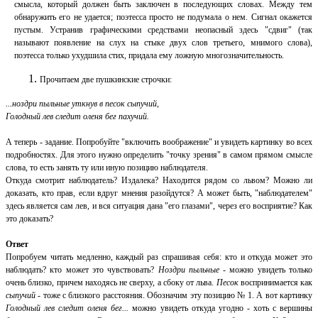
смысла, который должен быть заключен в последующих словах. Между тем
обнаружить его не удается; поэтесса просто не подумала о нем. Сигнал окажется
пустым. Устранив графическими средствами неопасный здесь "сдвиг" (так
называют появление на слух на стыке двух слов третьего, мнимого слова),
поэтесса только ухудшила стих, придала ему ложную многозначительность.
Прочитаем две пушкинские строчки:
...
ноздри пыльные уткнув в песок сыпучий,
Голодный лев следит оленя бег пахучий.
А теперь - задание. Попробуйте "включить воображение" и увидеть картинку во всех
подробностях. Для этого нужно определить "точку зрения" в самом прямом смысле
слова, то есть занять ту или иную позицию наблюдателя.
Откуда смотрит наблюдатель? Издалека? Находится рядом со львом? Можно ли
доказать, кто прав, если вдруг мнения разойдутся? А может быть, "наблюдателем"
здесь является сам лев, и вся ситуация дана "его глазами", через его восприятие? Как
это доказать?
Ответ
Попробуем читать медленно, каждый раз спрашивая себя: кто и откуда может это
наблюдать? кто может это чувствовать?
Ноздри пыльные
- можно увидеть только
очень близко, причем находясь не сверху, а сбоку от льва.
Песок
воспринимается как
сыпучий
- тоже с близкого расстояния. Обозначим эту позицию № 1. А вот картинку
Голодный лев следит оленя бег...
можно увидеть откуда угодно - хоть с вершины