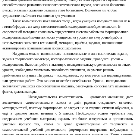
способствовало развитию языкового эстетического идеала, осознанию богатства
русского языка и желанию овладеть этим богатством. Возможно ли, чтобы
художественный текст становился для учеников
Такие возможности появляются тогда , когда учащиеся получают знания не в
готовой форме , а в ходе самостоятельной исследовательской деятельности. В
современной методике сложилась определённая система работы по формированию
исследовательской компетентности учащихся: на уроке и во внеурочной работе
используются элементы технологий, методики, приёмы, задания, позволяющие
активизировать познавательный процесс школьника.
На уроках можно использовать познавательные и лингвистические задачи,
задания творческого характера, исследовательские задания, проводить уроки –
исследования. Включая ребят в активную исследовательскую деятельность на таких
уроках, необходимо учитывать способности учащихся, их умение решать
проблемные ситуации. На уроках – исследованиях организуется или индивидуальная,
или групповая работа. Это зависит от особенностей класса. Уроки – исследования
заставляют учащихся самостоятельно мыслить, рассуждать, сопоставлять языковые
факты, делать выводы.
Исследовательская компетентность «развивает мышление, даёт
возможность самостоятельного поиска и даёт радость открытия», является
метапредметной, поэтому формировать её следует не на старшей ступени обучения, а
ещё в среднем звене, начиная с 5 класса. Необходимо только «работать над
содержанием учебного материала, сделать его более интересным и организовать
учебный процесс так, чтобы он давал удовлетворение от творческой и
самостоятельной учебной деятельности, формировал внутренние побуждения к