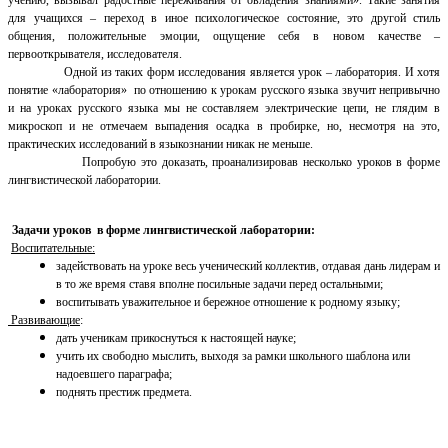
учению, вызывал радостные переживания от овладения знаниями».
Такие занятия
для учащихся – переход в иное психологическое состояние, это другой стиль
общения, положительные эмоции, ощущение себя в новом качестве –
первооткрывателя, исследователя.
Одной из таких форм исследования является урок – лаборатория. И хотя
понятие «лаборатория» по отношению к урокам русского языка звучит непривычно
и н
а уроках русского языка мы не составляем электрические цепи, не глядим в
микроскоп и не отмечаем выпадения осадка в пробирке, но, несмотря на это,
практических исследований в языкознании никак не меньше.
Попробую это доказать, проанализировав несколько уроков в форме
лингвистической лаборатории.
Задачи уроков в форме лингвистической лаборатории:
Воспитательные:
задействовать на уроке весь ученический коллектив, отдавая дань лидерам и
в то же время ставя вполне посильные задачи перед остальными;
воспитывать уважительное и бережное отношение к родному языку;
Развивающие
:
дать ученикам прикоснуться к настоящей науке;
учить их свободно мыслить, выходя за рамки школьного шаблона или
надоевшего параграфа;
поднять престиж предмета.