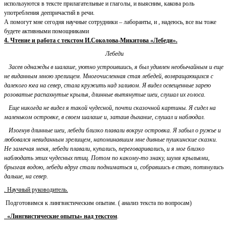
используются в тексте прилагательные и глаголы, и выясним, какова роль
употребления деепричастий в речи.
А помогут мне сегодня научные сотрудники – лаборанты, и , надеюсь, все вы тоже
будете активными помощниками
4. Чтение и работа с текстом И.Соколова-Микитова «Лебеди».
Лебеди
Засев однажды в шалаше, уютно устроившись, я был удивлен необычайным и еще
не виданным мною зрелищем. Многочисленная стая лебедей, возвращающихся с
далекого юга на север, стала кружить над заливом. Я видел освещенные зарею
розоватые распахнутые крылья, длинные вытянутые шеи, слушал их голоса.
Еще никогда не видел я такой чудесной, почти сказочной картины. Я сидел на
маленьком островке, в своем шалаше и, затаив дыхание, слушал и наблюдал.
Изогнув длинные шеи, лебеди близко плавали вокруг островка. Я забыл о ружье и
любовался невиданным зрелищем, напоминавшим мне дивные пушкинские сказки.
Не замечая меня, лебеди плавали, купались, переговаривались, и я мог близко
наблюдать этих чудесных птиц. Потом по какому-то знаку, шумя крыльями,
брызгая водою, лебеди вдруг стали подниматься и, собравшись в стаю, потянулись
дальше, на север.
. Научный руководитель.
Подготовимся к лингвистическим опытам. ( анализ текста по вопросам)
«Лингвистические опыты» над текстом
.