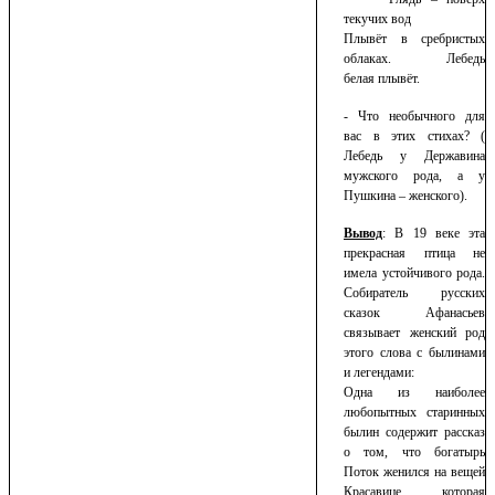
текучих вод
Плывёт в сребристых
облаках. Лебедь
белая плывёт.
- Что необычного для
вас в этих стихах? (
Лебедь у Державина
мужского рода, а у
Пушкина – женского).
Вывод
: В 19 веке эта
прекрасная птица не
имела устойчивого рода.
Собиратель русских
сказок Афанасьев
связывает женский род
этого слова с былинами
и легендами:
Одна из наиболее
любопытных старинных
былин содержит рассказ
о том, что богатырь
Поток женился на вещей
Красавице, которая