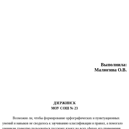
Выполнила:
Малюгина О.В.
ДЗЕРЖИНСК
МОУ СОШ № 23
Возможно ли, чтобы формирование орфографических и пунктуационных
умений и навыков не сводилось к заучиванию классификации и правил, а помогало
ученикам грамотно пользоваться русскому языку во всех сферах его применения