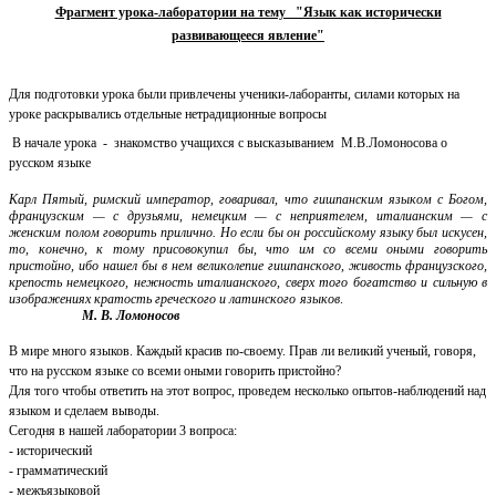
Фрагмент урока-лаборатории на тему "Язык как исторически
развивающееся явление"
Для подготовки урока были привлечены ученики-лаборанты, силами которых на
уроке раскрывались отдельные нетрадиционные вопросы
В начале урока - знакомство учащихся с высказыванием М.В.Ломоносова о
русском языке
Карл Пятый, римский император, говаривал, что гишпанским языком с Богом,
французским — с друзьями, немецким — с неприятелем, италианским — с
женским полом говорить прилично. Но если бы он российскому языку был искусен,
то, конечно, к тому присовокупил бы, что им со всеми оными говорить
пристойно, ибо нашел бы в нем великолепие гишпанского, живость французского,
крепость немецкого, нежность италианского, сверх того богатство и сильную в
изображениях кратость греческого и латинского языков
.
М. В. Ломоносов
В мире много языков. Каждый красив по-своему. Прав ли великий ученый, говоря,
что на русском языке со всеми оными говорить пристойно?
Для того чтобы ответить на этот вопрос, проведем несколько опытов-наблюдений над
языком и сделаем выводы.
Сегодня в нашей лаборатории 3 вопроса:
- исторический
- грамматический
- межъязыковой