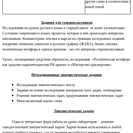
другие слова в соответствии с
новой темой.
Задания для старшеклассников
Исследования на уроках русского языка в старшей школе не менее увлекательны.
Состояние современного языка, процессы, которые в нем происходят, интересны
школьникам. Компьютерная лексика и жаргон на страницах молодежных изданий,
внедрение латинских символов в русскую графику (ЖАRА), бизнес-лексика,
политическая метафора в зеркале времени – все это интересно старшеклассникам
Уроки , посвященные средствам образности, исследования «Политическая метафора
как средство выразительностии PR-прием» и «Мастерство красноречия».
Нетрадиционные лингвистические задания
Исследование лингвистического текста
Задания на основе исследования материалов газет, радио, телевидения
Решение лингвистических задач, придумывание лингвистических задач
Многоаспектный анализ слова
Лингвистические задачи
Одна из интересных форм работы на уроке-лаборатории - решение
самодостаточной лингвистической задачи. Задачи можно использовать в любой
момент учебного процесса, для их решения не требуется никаких специальных