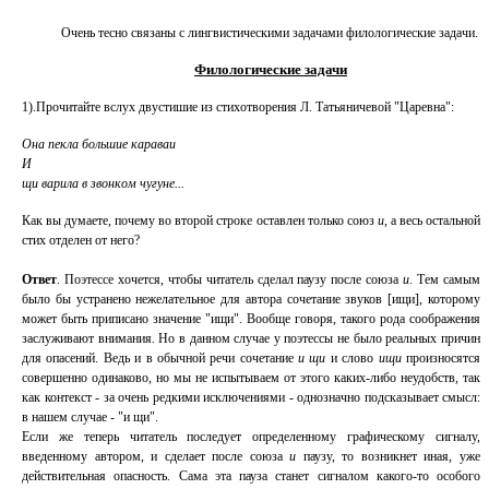
Очень тесно связаны с лингвистическими задачами филологические задачи.
Филологические задачи
1).Прочитайте вслух двустишие из стихотворения Л. Татьяничевой "Царевна":
Она пекла большие караваи
И
щи варила в звонком чугуне...
Как вы думаете, почему во второй строке оставлен только союз
и
, а весь остальной
стих отделен от него?
Ответ
. Поэтессе хочется, чтобы читатель сделал паузу после союза
и
. Тем самым
было бы устранено нежелательное для автора сочетание звуков [ищи], которому
может быть приписано значение "ищи". Вообще говоря, такого рода соображения
заслуживают внимания. Но в данном случае у поэтессы не было реальных причин
для опасений. Ведь и в обычной речи сочетание
и щи
и слово
ищи
произносятся
совершенно одинаково, но мы не испытываем от этого каких-либо неудобств, так
как контекст - за очень редкими исключениями - однозначно подсказывает смысл:
в нашем случае - "и щи".
Если же теперь читатель последует определенному графическому сигналу,
введенному автором, и сделает после союза
и
паузу, то возникнет иная, уже
действительная опасность. Сама эта пауза станет сигналом какого-то особого