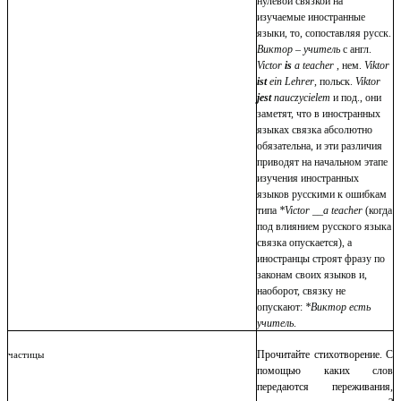
нулевой связкой на
изучаемые иностранные
языки, то, сопоставляя русск.
Виктор – учитель
с англ.
Victor
is
a teacher
, нем.
Viktor
ist
ein Lehrer
, польск.
Viktor
jest
nauczycielem
и под., они
заметят, что в иностранных
языках связка абсолютно
обязательна, и эти различия
приводят на начальном этапе
изучения иностранных
языков русскими к ошибкам
типа
*Victor __a teacher
(когда
под влиянием русского языка
связка опускается), а
иностранцы строят фразу по
законам своих языков и,
наоборот, связку не
опускают:
*Виктор есть
учитель
.
Прочитайте стихотворение. С
частицы
помощью каких слов
передаются переживания,