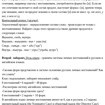
сочетание, например глагола с местоимением, употребляется форма без [н]. Если же
это сочетание включает в свой состав предлог, выступает форма с [н]
,
причем теперь
уже неважно, имел ли предлог исконно в своем составе [н] или не имел: ср.
от него, у
нее, о нем
и т.д.
Контрольный вопрос (загадка):
Аналогичный процесс - переразложение состава слова - происходил не только с
местоимениями. Найдите следы этого процесса (а также древние предлоги) в
следующих словах:
Внушить, снедь, внутрь.
Внушить - вънушити - вън + уши (ти)
Снедь - сънъдъ - сън +
ъдъ
(“еда”)
Внутрь - вънутрь - вън + утрь (“утроба, нутро”)
Второй лаборант
.
Цель опыта
- сравнить системы личных местоимений в русском и
английском языках.
-Сколько форм представлено в системе склонения русских личных местоимений? Как
это узнать?
Класс подсказывает, лаборант показывает слайд.
8 местоимений • 6 падежей = 48 форм.
-Рассмотрим систему английских личных местоимений.
-Сколько форм представлено здесь?
8 местоимений • 2 падежа = 16 форм.
В английском языке личные местоимения имеют не 6, как в русском, а 2 падежа:
именительный падеж (thе Nominative Саsе) и объектный падеж (thе Objective Саsе).