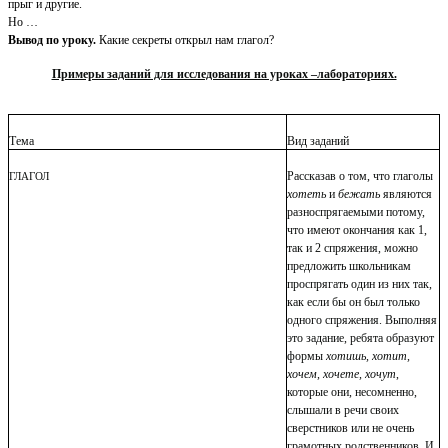
прыг и другие.
Но …
Вывод по уроку.
Какие секреты открыл нам глагол?
Примеры заданий для исследования на уроках –лабораториях.
Тема
Вид заданий
Рассказав о том, что глаголы
ГЛАГОЛ
хотеть
и
бежать
являются
разноспрягаемыми потому,
что имеют окончания как 1,
так и 2 спряжения, можно
предложить школьникам
проспрягать один из них так,
как если бы он был только
одного спряжения. Выполняя
это задание, ребята образуют
формы
хотишь, хотит,
хочем, хочете, хочут
,
которые они, несомненно,
слышали в речи своих
сверстников или не очень
грамотных родственников. И