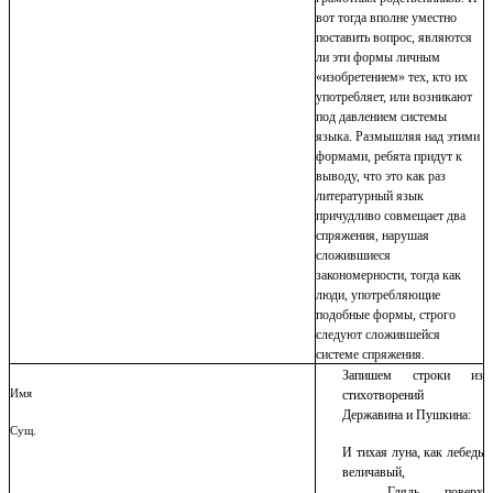
вот тогда вполне уместно
поставить вопрос, являются
ли эти формы личным
«изобретением» тех, кто их
употребляет, или возникают
под давлением системы
языка. Размышляя над этими
формами, ребята придут к
выводу, что это как раз
литературный язык
причудливо совмещает два
спряжения, нарушая
сложившиеся
закономерности, тогда как
люди, употребляющие
подобные формы, строго
следуют сложившейся
системе спряжения.
Запишем строки из
Имя
стихотворений
Державина и Пушкина:
Сущ.
И тихая луна, как лебедь
величавый,
Глядь – поверх