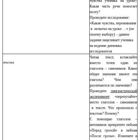
чувства ученика на уроке?
Какая часть речи помогает
поэту?
Проведите исследование:
«Какие чувства, переживания
я испытал на уроке …» (по
своему выбору) – данное
задание нацеливает ученика
на ведение дневника
исследователя
Читая текст, вставляйте
лексика
вместо точек один из
глаголов – синонимов. Какое
общее значение имеют эти
глаголы? Чем они
различаются по значению?
Проведите
лингвистический
эксперимент
: «перепутайте»
место глаголов - синонимов
в тексте. Что произошло с
текстом? Почему?
С помощью глаголов –
антонимов превратите пейзаж
«Перед грозой» в пейзаж
«После грозы». Измените и