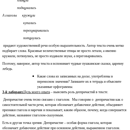
плав
а
ли
подн
и
мались
А глаголы круж
и
ли
купались
перег
о
варивались
пот
я
нулись
придают художественной речи особую выразительность. Автор текста очень метко
подбирает слова. Красивые величественные птицы не просто летали, а именно
кружили, потянулись, не просто издавали звуки, а переговаривались.
Поэтому, наверное, автор текста и вспоминает чудные пушкинские сказки, царевну
лебедь.
Какие слова из записанных на доске, употреблены в
переносном значении? Запишите их в тетрадь и объясните
указанные орфограммы.
3-й лаборант.
Цель моего опыта
– выяснить
роль деепричастий в тексте.
Деепричастие очень тесно связано с глаголом. Мы говорим о деепричастии как о
самостоятельной части речи, которая обозначает добавочное действие, объединяет
признаки глагола и наречия и показывает, каким образом, почему, когда совершается
действие, названное глаголом-сказуемым.
Есть и другая точка зрения. Деепричастие – особая форма глагола, которая
обозначает добавочное действие при основном действии, выраженном глаголом.