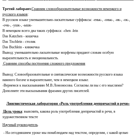
Третий лаборант.
Сравним словообразовательные возможности немецкого и
русского языков
:
В русском языке уменьшительно-ласкательные суффиксы: -еньк-, -оньк-, -ик-, -ок-,
-очк-, -ушк-, -ышк-
В немецком всего два таких суффикса: -chen -lein
Das Katzchen - кошечка
Das Tischlein - столик
Das Buchlein - книжечка
Вывод: уменьшительно-ласкательные морфемы придают словам особую
выразительность и эмоциональность.
Сравним способы построения сложного предложения
Вывод: Словообразовательные и синтаксические возможности русского языка
намного богаче и выразительнее, чем в немецком языке.
-Вернемся к высказыванию М.В.Ломоносова. Согласны ли вы с его мыслями?
Дополните эти высказывания фразами других писателей.
Лингвистическая лаборатория «Роль употребления деепричастий в речи»
Цель урока
: выяснить, какова роль употребления деепричастий в речи, в
художественном тексте
Научный руководитель
.
- На сегодняшнем уроке мы понаблюдаем над текстом, определим, с какой целью