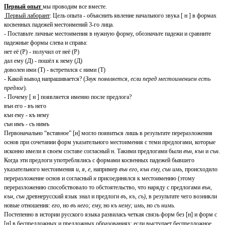
Первый опыт
мы проводим все вместе.
Первый лаборант
: Цель опыта - объяснить явление начального звука [ н ] в формах
косвенных падежей местоимений 3-го лица.
- Поставьте личные местоимения в нужную форму, обозначьте падежи и сравните
падежные формы слева и справа:
нет её (Р) - получил от неё (Р)
дал ему (Д) - пошёл к нему (Д)
доволен ими (Т) - встретился с ними (Т)
- Какой вывод напрашивается? (
Звук появляется, если перед местоимением есть
предлог
).
- Почему [ н ] появляется именно после предлога?
вън его - въ него
кън ему - къ нему
сън имъ - съ нимъ
Первоначально “вставное” [н] могло появиться лишь в результате переразложения
основ при сочетании форм указательного местоимения с теми предлогами, которые
исконно имели в своем составе согласный н. Такими предлогами были
вън, кън
и
сън.
Когда эти предлоги употреблялись с формами косвенных падежей бывшего
указательного местоимения
и, я, е,
например
вън его, кън ему, сън имь,
происходило
переразложение основ и согласный
н
присоединялся к местоимению (этому
переразложению способствовало то обстоятельство, что наряду с предлогами
вън,
кън, сън
древнерусский язык знал и предлоги
въ, къ, съ),
в результате чего возникли
новые отношения:
его,
но
въ него; ему,
но
къ нему; имь,
но
съ нимь.
Постепенно в истории русского языка развилась четкая связь форм без [н] и форм с
[н] в беспредложных и предложных образованиях: если выступает беспредложное