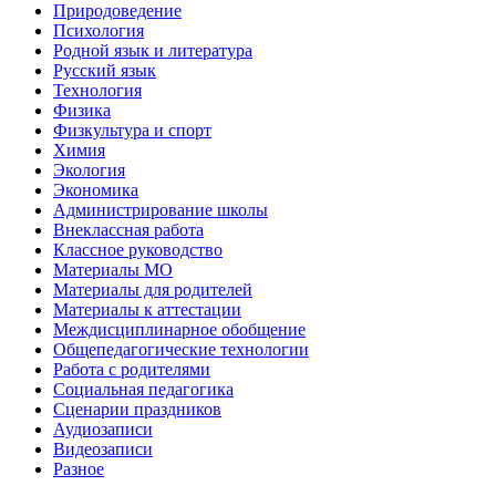
Природоведение
Психология
Родной язык и литература
Русский язык
Технология
Физика
Физкультура и спорт
Химия
Экология
Экономика
Администрирование школы
Внеклассная работа
Классное руководство
Материалы МО
Материалы для родителей
Материалы к аттестации
Междисциплинарное обобщение
Общепедагогические технологии
Работа с родителями
Социальная педагогика
Сценарии праздников
Аудиозаписи
Видеозаписи
Разное