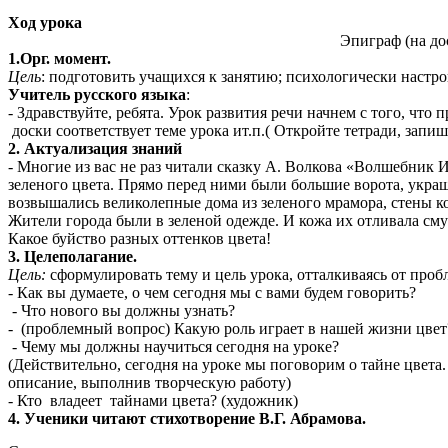
Ход урока
Эпиграф (на доске
1.Орг. момент.
Цель
: подготовить учащихся к занятию; психологически настро
Учитель русского языка
:
- Здравствуйте, ребята. Урок развития речи начнем с того, 
доски соответствует теме урока ит.п.( Откройте тетради, запиш
2. Актуализация знаний
- Многие из вас не раз читали сказку А. Волкова «Волшебник 
зеленого цвета. Прямо перед ними были большие ворота, укра
возвышались великолепные дома из зеленого мрамора, стены к
Жители города были в зеленой одежде. И кожа их отливала сму
Какое буйство разных оттенков цвета!
3. Целеполагание.
Цель:
сформулировать тему и цель урока, отталкиваясь от проб
- Как вы думаете, о чем сегодня мы с вами будем говорить?
- Что нового вы должны узнать?
- (проблемный вопрос) Какую роль играет в нашей жизни цвет
- Чему мы должны научиться сегодня на уроке?
(Действительно, сегодня на уроке мы поговорим о тайне цвета
описание, выполнив творческую работу)
- Кто владеет тайнами цвета? (художник)
4. Ученики читают стихотворение В.Г. Абрамова.