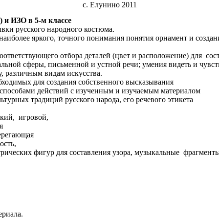
с. Елунино 2011
 и ИЗО в 5-м классе
вки русского народного костюма.
 наиболее яркого, точного понимания понятия орнамент и создан
тветствующего отбора деталей (цвет и расположение) для сост
льной сферы, письменной и устной речи; умения видеть и чувст
у, различным видам искусства.
ходимых для создания собственного высказывания
е способами действий с изученным и изучаемым материалом
ьтурных традиций русского народа, его речевого этикета
кий, игровой,
я
берегающая
ость,
рических фигур для составления узора, музыкальные фрагменты 
ериала.