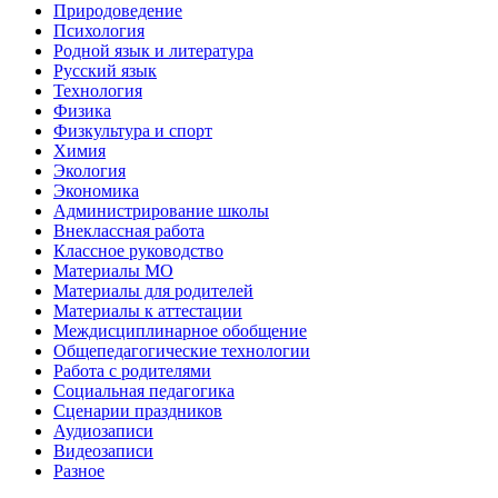
Природоведение
Психология
Родной язык и литература
Русский язык
Технология
Физика
Физкультура и спорт
Химия
Экология
Экономика
Администрирование школы
Внеклассная работа
Классное руководство
Материалы МО
Материалы для родителей
Материалы к аттестации
Междисциплинарное обобщение
Общепедагогические технологии
Работа с родителями
Социальная педагогика
Сценарии праздников
Аудиозаписи
Видеозаписи
Разное