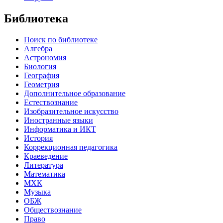
Библиотека
Поиск по библиотеке
Алгебра
Астрономия
Биология
География
Геометрия
Дополнительное образование
Естествознание
Изобразительное искусство
Иностранные языки
Информатика и ИКТ
История
Коррекционная педагогика
Краеведение
Литература
Математика
МХК
Музыка
ОБЖ
Обществознание
Право