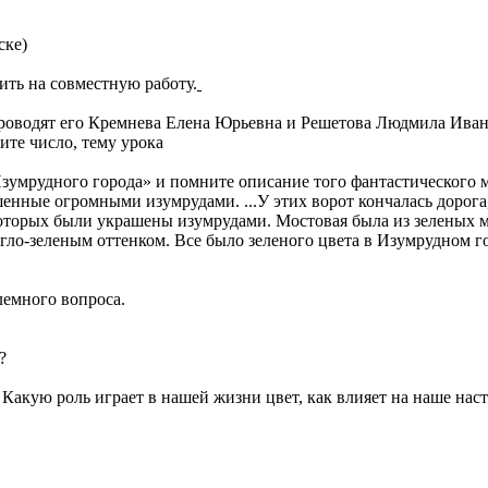
)
ить на совместную работу.
что проводят его Кремнева Елена Юрьевна и Решетова Людмила И
ите число, тему урока
Изумрудного города» и помните описание того фантастического м
шенные огромными изумрудами. ...У этих ворот кончалась дорог
оторых были украшены изумрудами. Мостовая была из зеленых м
гло-зеленым оттенком. Все было зеленого цвета в Изумрудном г
лемного вопроса.
?
. Какую роль играет в нашей жизни цвет, как влияет на наше на