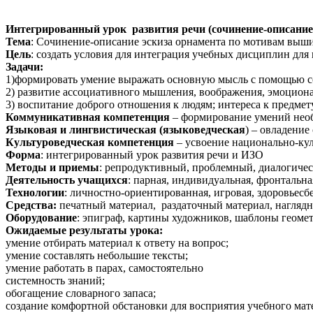
Интегрированный урок развития речи (сочинение-описание)
Тема
: Сочинение-описание эскиза орнамента по мотивам выши
Цель
: создать условия для интеграция учебных дисциплин для
Задачи:
1)формировать умение выражать основную мысль с помощью соо
2) развитие ассоциативного мышления, воображения, эмоциона
3) воспитание доброго отношения к людям; интереса к предмет
Коммуникативная компетенция
– формирование умений необ
Языковая и лингвистическая (языковедческая
) – овладени
Культуроведческая компетенция
– усвоение национально-кул
Форма
: интегрированный урок развития речи и ИЗО
Методы и приемы
: репродуктивный, проблемный, диалогичес
Деятельность учащихся
: парная, индивидуальная, фронтальна
Технологии
: личностно-ориентированная, игровая, здоровьес
Средства:
печатный материал, раздаточный материал, наглядн
Оборудование
: эпиграф, картины художников, шаблоны геомет
Ожидаемые результаты урока:
умение отбирать материал к ответу на вопрос;
умение составлять небольшие тексты;
умение работать в парах, самостоятельно
системность знаний;
обогащение словарного запаса;
создание комфортной обстановки для восприятия учебного мат