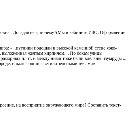
вановна. Догадайтесь, почему?(Мы в кабинете ИЗО. Оформление
ира: «...путники подошли к высокой каменной стене ярко-
а, выложенная желтым кирпичом.... По бокам улицы
раморных плит, и между ними тоже были вделаны изумруды ...
ороде, и даже солнце светило зелеными лучами».
строение, на восприятие окружающего мира? Составить текст-