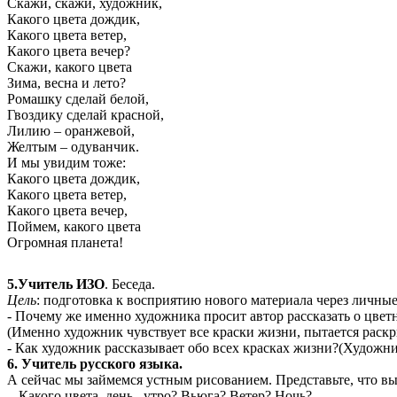
Скажи, скажи, художник,
Какого цвета дождик,
Какого цвета ветер,
Какого цвета вечер?
Скажи, какого цвета
Зима, весна и лето?
Ромашку сделай белой,
Гвоздику сделай красной,
Лилию – оранжевой,
Желтым – одуванчик.
И мы увидим тоже:
Какого цвета дождик,
Какого цвета ветер,
Какого цвета вечер,
Поймем, какого цвета
Огромная планета!
5.Учитель ИЗО
. Беседа.
Цель
: подготовка к восприятию нового материала через личны
- Почему же именно художника просит автор рассказать о цвет
(Именно художник чувствует все краски жизни, пытается раскр
- Как художник рассказывает обо всех красках жизни?(Художн
6. Учитель русского языка.
А сейчас мы займемся устным рисованием. Представьте, что в
- Какого цвета день, утро? Вьюга? Ветер? Ночь?