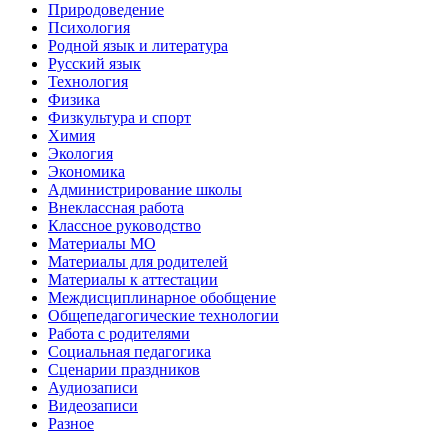
Природоведение
Психология
Родной язык и литература
Русский язык
Технология
Физика
Физкультура и спорт
Химия
Экология
Экономика
Администрирование школы
Внеклассная работа
Классное руководство
Материалы МО
Материалы для родителей
Материалы к аттестации
Междисциплинарное обобщение
Общепедагогические технологии
Работа с родителями
Социальная педагогика
Сценарии праздников
Аудиозаписи
Видеозаписи
Разное