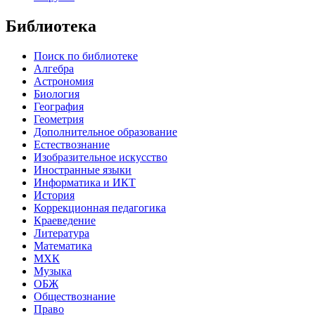
Библиотека
Поиск по библиотеке
Алгебра
Астрономия
Биология
География
Геометрия
Дополнительное образование
Естествознание
Изобразительное искусство
Иностранные языки
Информатика и ИКТ
История
Коррекционная педагогика
Краеведение
Литература
Математика
МХК
Музыка
ОБЖ
Обществознание
Право