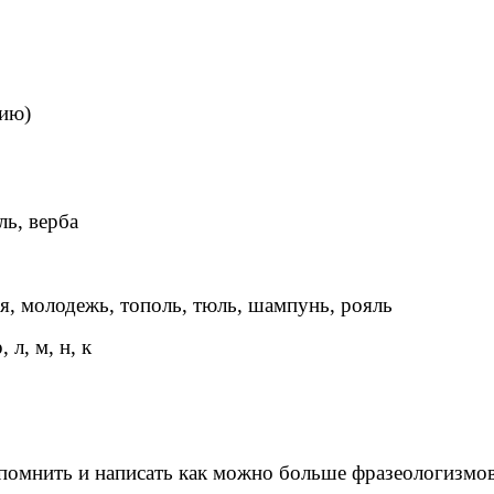
цию)
ль, верба
ня, молодежь, тополь, тюль, шампунь, рояль
л, м, н, к
помнить и написать как можно больше фразеологизмов,