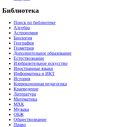
Библиотека
Поиск по библиотеке
Алгебра
Астрономия
Биология
География
Геометрия
Дополнительное образование
Естествознание
Изобразительное искусство
Иностранные языки
Информатика и ИКТ
История
Коррекционная педагогика
Краеведение
Литература
Математика
МХК
Музыка
ОБЖ
Обществознание
Право