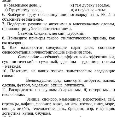
люди.
к) Маленькое дело… к) там дураку веселье.
л) Где умному горе,… л) а неученье – тьма.
6. Выберите одну пословицу или поговорку из п. № 4 и
объясните ее значение.
7. Подберите различные антонимы к многозначным словам,
проиллюстрируйте словосочетаниями.
Свежий, бледный, легкий, глубокий.
8. Приведите примеры такого стилистического приема, как
оксюморон.
9. Как называются следующие пары слов, составьте
словосочетания, иллюстрирующие значения слов.
Самолюбие – себялюбие, эффектный – эффективный,
гуманистический – гуманный, здравица – здравница, невежа
– невежда.
10. Поясните, из каких языков заимствованы следующие
слова:
Великодушие, град, каникулы, либретто, жизнь,
одежда, футбол, медальон, афиша, гауптвахта.
11. Распределите по группам а) архаизмы, б) историзмы, в)
неологизмы.
Зеница, спонсор, камердинер, перестройка, сей,
стрельцы, кафтан, флорист, варяг, ланиты, космос, пиит, море,
овощи, ликбез, телевидение, рать, брифинг, мэр, инфляция,
логистика, купец, бабушка.