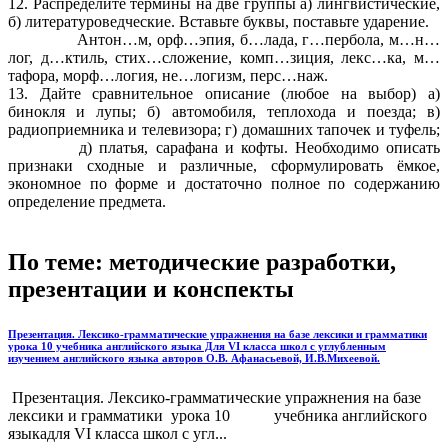
12. Распределите термины на две группы а) лингвистические,
б) литературоведческие. Вставьте буквы, поставьте ударение.
Антон…м, орф…эпия, б…лада, г…пербола, м…н…
лог, д…ктиль, стих…сложение, комп…зиция, лекс…ка, м…
тафора, морф…логия, не…логизм, перс…наж.
13. Дайте сравнительное описание (любое на выбор) а)
бинокля и лупы; б) автомобиля, теплохода и поезда; в)
радиоприемника и телевизора; г) домашних тапочек и туфель;
д) платья, сарафана и кофты. Необходимо описать
признаки сходные и различные, сформулировать ёмкое,
экономное по форме и достаточно полное по содержанию
определение предмета.
По теме: методические разработки,
презентации и конспекты
Презентация. Лексико-грамматические упражнения на базе лексики и грамматики
урока 10 учебника английского языка Для VI класса школ с углубленным
изучением английского языка авторов О.В. Афанасьевой, И.В.Михеевой.
Презентация. Лексико-грамматические упражнения на базе
лексики и грамматики урока 10 учебника английского
языкадля VI класса школ с угл...