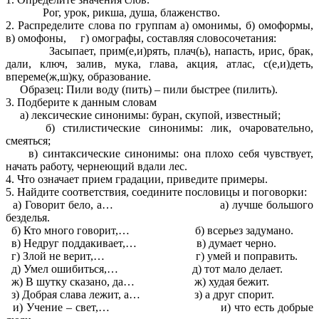
Рог, урок, рикша, душа, блаженство.
2. Распределите слова по группам а) омонимы, б) омоформы,
в) омофоны, г) омографы, составляя словосочетания:
Засыпает, прим(е,и)рять, плач(ь), напасть, ирис, брак,
дали, ключ, залив, мука, глава, акция, атлас, с(е,и)деть,
впереме(ж,ш)ку, образование.
Образец: Пили воду (пить) – пили быстрее (пилить).
3. Подберите к данным словам
а) лексические синонимы: буран, скупой, известный;
б) стилистические синонимы: лик, очаровательно,
смеяться;
в) синтаксические синонимы: она плохо себя чувствует,
начать работу, чернеющий вдали лес.
4. Что означает прием градации, приведите примеры.
5. Найдите соответствия, соедините пословицы и поговорки:
а) Говорит бело, а… а) лучше большого
безделья.
б) Кто много говорит,… б) всерьез задумано.
в) Недруг поддакивает,… в) думает черно.
г) Злой не верит,… г) умей и поправить.
д) Умел ошибиться,… д) тот мало делает.
ж) В шутку сказано, да… ж) худая бежит.
з) Добрая слава лежит, а… з) а друг спорит.
и) Учение – свет,… и) что есть добрые