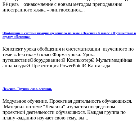
Её цель – ознакомление с новым методом преподавания
иностранного языка – лингвосоциок...
Обобщение и систематизация изученного по теме «Лексика» 6 класс «Путешествие в
страну «Лексика»
Конспект урока обобщения и систематизации изученного по
теме «Лексика» 6 классФорма урока: Урок-
путешествиеОборудование:Ø КомпьютерØ Мультимедийная
аппаратураØ Презентация PowerPointØ Карта зада...
Лексика. Группы слов лексики.
Модульное обучение. Проектная деятельность обучающихся.
Материал по теме "Лексика" изучается посредством
проектной деятельности обучающихся. Каждая группа по
плану -заданию изучает свою тему, вы...