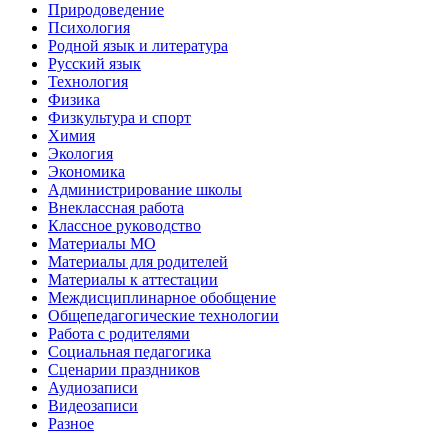
Природоведение
Психология
Родной язык и литература
Русский язык
Технология
Физика
Физкультура и спорт
Химия
Экология
Экономика
Администрирование школы
Внеклассная работа
Классное руководство
Материалы МО
Материалы для родителей
Материалы к аттестации
Междисциплинарное обобщение
Общепедагогические технологии
Работа с родителями
Социальная педагогика
Сценарии праздников
Аудиозаписи
Видеозаписи
Разное