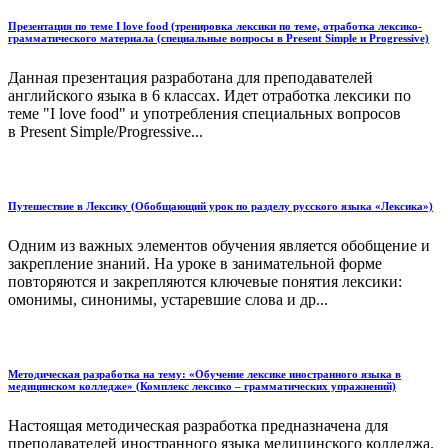
Презентация по теме I love food (тренировка лексики по теме, отработка лексико-
грамматического материала (специальные вопросы в Present Simple и Progressive)
Данная презентация разработана для преподавателей
английского языка в 6 классах. Идет отработка лексики по
теме "I love food" и употребления специальных вопросов
в Present Simple/Progressive...
Путешествие в Лексику (Обобщающий урок по разделу русского языка «Лексика»)
Одним из важных элементов обучения является обобщение и
закрепление знаний. На уроке в занимательной форме
повторяются и закрепляются ключевые понятия лексики:
омонимы, синонимы, устаревшие слова и др...
Методическая разработка на тему: «Обучение лексике иностранного языка в
медицинском колледже» (Комплекс лексико – грамматических упражнений)
Настоящая методическая разработка предназначена для
преподавателей иностранного языка медицинского колледжа.