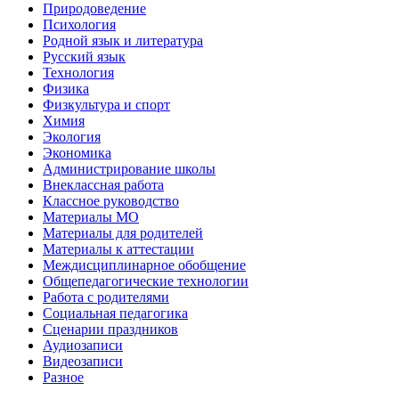
Природоведение
Психология
Родной язык и литература
Русский язык
Технология
Физика
Физкультура и спорт
Химия
Экология
Экономика
Администрирование школы
Внеклассная работа
Классное руководство
Материалы МО
Материалы для родителей
Материалы к аттестации
Междисциплинарное обобщение
Общепедагогические технологии
Работа с родителями
Социальная педагогика
Сценарии праздников
Аудиозаписи
Видеозаписи
Разное