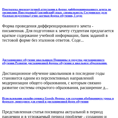
Программа промежуточной аттестации в форме дифференцированного зачета по
дисциплине Иностранный (английский) язык, специальность Сестринское дело
(базовая подготовка) очно-заочная форма обучения, 1 курс
Форма проведения дифференцированного зачета -
письменная. Для подготовки к зачету студентам предлагается
краткое содержание учебной информации, банк заданий в
тестовой форме без эталонов ответов. Соде...
Дистанционное обучение школьников Принципы и средства дистанционного
обучения Развитие дистанционной формы обучения в школьном образовании.
Дистанционное обучение школьников в последние годы
становится одним из перспективных направлений
модернизации общего образования, с которым связано
развитие системы открытого образования, расширение д...
Использование онлайн-сервиса Google Формы для создания обобщающего урока в
формате, пригодном для очной и дистанционной форм обучения
Представленная статья посвящена актуальной в период
пандемии и в угрожаемый период проблеме - созданию и