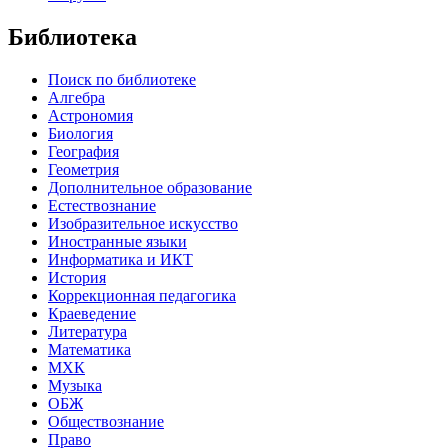
Библиотека
Поиск по библиотеке
Алгебра
Астрономия
Биология
География
Геометрия
Дополнительное образование
Естествознание
Изобразительное искусство
Иностранные языки
Информатика и ИКТ
История
Коррекционная педагогика
Краеведение
Литература
Математика
МХК
Музыка
ОБЖ
Обществознание
Право