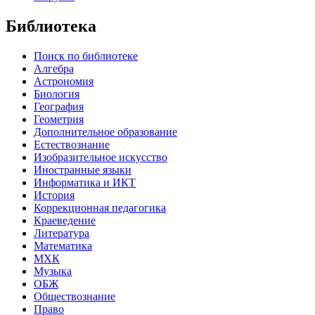
Библиотека
Поиск по библиотеке
Алгебра
Астрономия
Биология
География
Геометрия
Дополнительное образование
Естествознание
Изобразительное искусство
Иностранные языки
Информатика и ИКТ
История
Коррекционная педагогика
Краеведение
Литература
Математика
МХК
Музыка
ОБЖ
Обществознание
Право