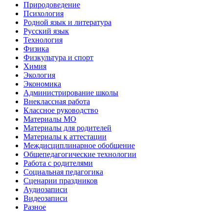
Природоведение
Психология
Родной язык и литература
Русский язык
Технология
Физика
Физкультура и спорт
Химия
Экология
Экономика
Администрирование школы
Внеклассная работа
Классное руководство
Материалы МО
Материалы для родителей
Материалы к аттестации
Междисциплинарное обобщение
Общепедагогические технологии
Работа с родителями
Социальная педагогика
Сценарии праздников
Аудиозаписи
Видеозаписи
Разное