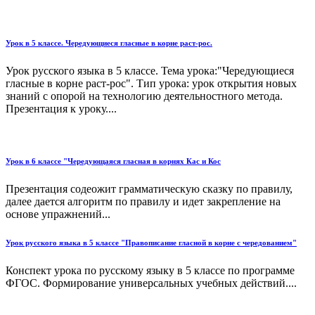
Урок в 5 классе. Чередующиеся гласные в корне раст-рос.
Урок русского языка в 5 классе. Тема урока:"Чередующиеся
гласные в корне раст-рос". Тип урока: урок открытия новых
знаний с опорой на технологию деятельностного метода.
Презентация к уроку....
Урок в 6 классе "Чередующаяся гласная в корнях Кас и Кос
Презентация содеожит грамматическую сказку по правилу,
далее дается алгоритм по правилу и идет закрепление на
основе упражнений...
Урок русского языка в 5 классе "Правописание гласной в корне с чередованием"
Конспект урока по русскому языку в 5 классе по программе
ФГОС. Формирование универсальных учебных действий....