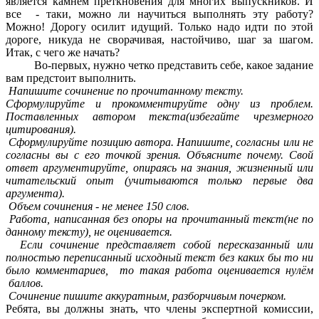
является камнем преткновения для многих выпускников. И
все - таки, можно ли научиться выполнять эту работу?
Можно! Дорогу осилит идущий. Только надо идти по этой
дороге, никуда не сворачивая, настойчиво, шаг за шагом.
Итак, с чего же начать?
Во-первых, нужно четко представить себе, какое задание
вам предстоит выполнить.
Напишите сочинение по прочитанному тексту.
Сформулируйте и прокомментируйте одну из проблем.
Поставленных автором текста(избегайте чрезмерного
цитирования).
Сформулируйте позицию автора. Напишите, согласны или не
согласны вы с его точкой зрения. Объясните почему. Свой
ответ аргументируйте, опираясь на знания, жизненный или
читательский опыт (учитываются только первые два
аргумента).
Объем сочинения - не менее 150 слов.
Работа, написанная без опоры на прочитанный текст(не по
данному тексту), не оценивается.
Если сочинение представляет собой пересказанный или
полностью переписанный исходный текст без каких бы то ни
было комментариев, то такая работа оценивается нулём
баллов.
Сочинение пишите аккуратным, разборчивым почерком.
Ребята, вы должны знать, что члены экспертной комиссии,