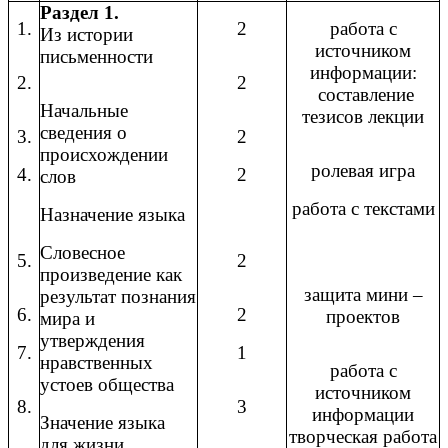
Раздел 1.
1.
2
работа с
Из истории
источником
письменности
информации:
2.
2
составление
Начальные
тезисов лекции
сведения о
3.
2
происхождении
ролевая игра
4.
2
слов
работа с текстами
Назначение языка
Словесное
5.
2
произведение как
защита мини –
результат познания
6.
2
проектов
мира и
утверждения
7.
1
нравственных
работа с
устоев общества
источником
8.
3
информации
Значение языка
творческая работа
для жизни