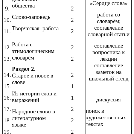
«Сердце слова»
общества
9.
2
работа со
Слово-заповедь
10.
2
словарём;
составление
Творческая работа
11.
2
словарной статьи
Работа с
составление
12.
2
этимологическим
вопросника к
словарём
13.
2
лекции
составление
Раздел 2.
заметок на
14.
2
Старое и новое в
школьный стенд
слове
15.
1
Из истории слов и
16.
1
дискуссия
выражений
17.
2
поиск в
Народное слово в
художественных
литературном
18.
2
текстах
языке
19.
2