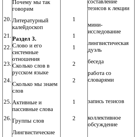
составление
Почему мы так
тезисов к лекции
говорим
20.
1
Литературный
мини-
калейдоскоп
исследование
21.
1
Раздел 3.
лингвистическая
Слово и его
22.
1
дуэль
системные
отношения
беседа
23.
2
Сколько слов в
русском языке
работа со
словарями
24.
2
Сколько мы знаем
слов
запись тезисов
25.
1
Активные и
пассивные слова
коллективное
26.
2
Группы слов
обсуждение
Лингвистические