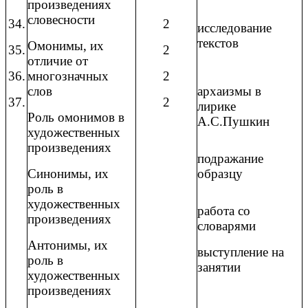
произведениях
словесности
34.
2
исследование
текстов
Омонимы, их
35.
2
отличие от
36.
многозначных
2
слов
архаизмы в
37.
2
лирике
Роль омонимов в
А.С.Пушкин
художественных
произведениях
подражание
Синонимы, их
образцу
роль в
художественных
работа со
произведениях
словарями
Антонимы, их
выступление на
роль в
занятии
художественных
произведениях