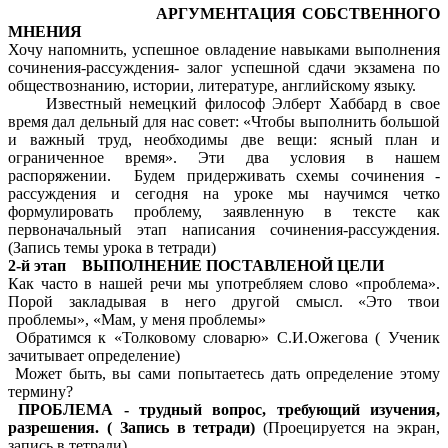
АРГУМЕНТАЦИЯ СОБСТВЕННОГО
МНЕНИЯ
Хочу напомнить, успешное овладение навыками выполнения
сочинения-рассуждения- залог успешной сдачи экзамена по
обществознанию, истории, литературе, английскому языку.
Известный немецкий философ Элберт Хаббард в свое
время дал дельный для нас совет: «Чтобы выполнить большой
и важный труд, необходимы две вещи: ясный план и
ограниченное время». Эти два условия в нашем
распоряжении. Будем придерживать схемы сочинения -
рассуждения и сегодня на уроке мы научимся четко
формулировать проблему, заявленную в тексте как
первоначальный этап написания сочинения-рассуждения.
(Запись темы урока в тетради)
2-й этап ВЫПОЛНЕНИЕ ПОСТАВЛЕНОЙ ЦЕЛИ
Как часто в нашей речи мы употребляем слово «проблема».
Порой закладывая в него другой смысл. «Это твои
проблемы», «Мам, у меня проблемы»
Обратимся к «Толковому словарю» С.И.Ожегова ( Ученик
зачитывает определение)
Может быть, вы сами попытаетесь дать определение этому
термину?
ПРОБЛЕМА - трудный вопрос, требующий изучения,
разрешения. ( Запись в тетради)
(Проецируется на экран,
запись в тетради)