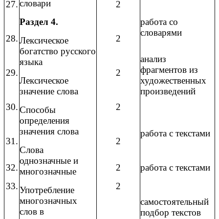
словари
27.
2
Раздел 4.
работа со
словарями
28.
2
Лексическое
богатство русского
анализ
языка
фрагментов из
29.
2
Лексическое
художественных
значение слова
произведений
30.
2
Способы
определения
значения слова
работа с текстами
31.
2
Слова
однозначные и
32.
2
работа с текстами
многозначные
33.
2
Употребление
многозначных
самостоятельный
слов в
подбор текстов