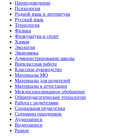
Природоведение
Психология
Родной язык и литература
Русский язык
Технология
Физика
Физкультура и спорт
Химия
Экология
Экономика
Администрирование школы
Внеклассная работа
Классное руководство
Материалы МО
Материалы для родителей
Материалы к аттестации
Междисциплинарное обобщение
Общепедагогические технологии
Работа с родителями
Социальная педагогика
Сценарии праздников
Аудиозаписи
Видеозаписи
Разное