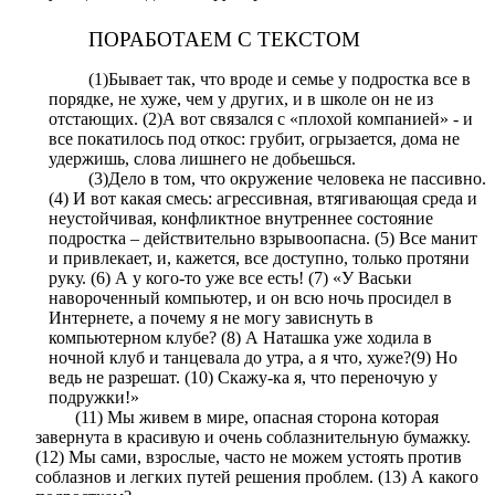
ПОРАБОТАЕМ С ТЕКСТОМ
(1)Бывает так, что вроде и семье у подростка все в
порядке, не хуже, чем у других, и в школе он не из
отстающих. (2)А вот связался с «плохой компанией» - и
все покатилось под откос: грубит, огрызается, дома не
удержишь, слова лишнего не добьешься.
(3)Дело в том, что окружение человека не пассивно.
(4) И вот какая смесь: агрессивная, втягивающая среда и
неустойчивая, конфликтное внутреннее состояние
подростка – действительно взрывоопасна. (5) Все манит
и привлекает, и, кажется, все доступно, только протяни
руку. (6) А у кого-то уже все есть! (7) «У Васьки
навороченный компьютер, и он всю ночь просидел в
Интернете, а почему я не могу зависнуть в
компьютерном клубе? (8) А Наташка уже ходила в
ночной клуб и танцевала до утра, а я что, хуже?(9) Но
ведь не разрешат. (10) Скажу-ка я, что переночую у
подружки!»
(11) Мы живем в мире, опасная сторона которая
завернута в красивую и очень соблазнительную бумажку.
(12) Мы сами, взрослые, часто не можем устоять против
соблазнов и легких путей решения проблем. (13) А какого