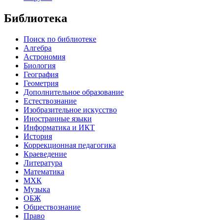
Библиотека
Поиск по библиотеке
Алгебра
Астрономия
Биология
География
Геометрия
Дополнительное образование
Естествознание
Изобразительное искусство
Иностранные языки
Информатика и ИКТ
История
Коррекционная педагогика
Краеведение
Литература
Математика
МХК
Музыка
ОБЖ
Обществознание
Право