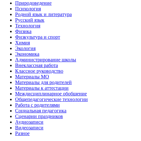
Природоведение
Психология
Родной язык и литература
Русский язык
Технология
Физика
Физкультура и спорт
Химия
Экология
Экономика
Администрирование школы
Внеклассная работа
Классное руководство
Материалы МО
Материалы для родителей
Материалы к аттестации
Междисциплинарное обобщение
Общепедагогические технологии
Работа с родителями
Социальная педагогика
Сценарии праздников
Аудиозаписи
Видеозаписи
Разное