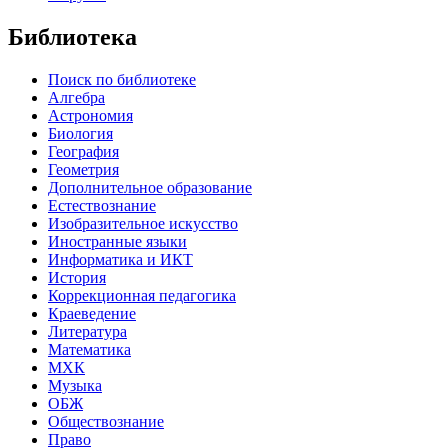
Библиотека
Поиск по библиотеке
Алгебра
Астрономия
Биология
География
Геометрия
Дополнительное образование
Естествознание
Изобразительное искусство
Иностранные языки
Информатика и ИКТ
История
Коррекционная педагогика
Краеведение
Литература
Математика
МХК
Музыка
ОБЖ
Обществознание
Право