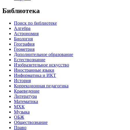
Библиотека
Поиск по библиотеке
Алгебра
Астрономия
Биология
География
Геометрия
Дополнительное образование
Естествознание
Изобразительное искусство
Иностранные языки
Информатика и ИКТ
История
Коррекционная педагогика
Краеведение
Литература
Математика
МХК
Музыка
ОБЖ
Обществознание
Право