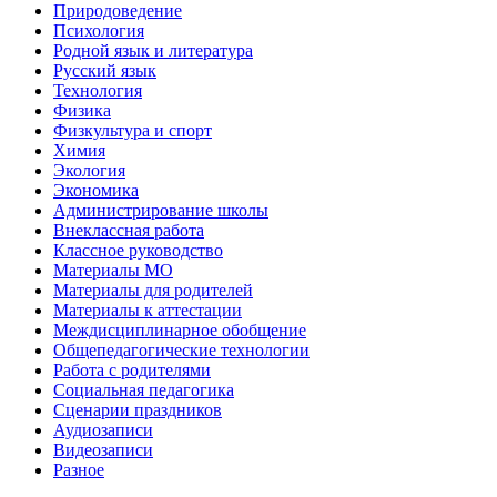
Природоведение
Психология
Родной язык и литература
Русский язык
Технология
Физика
Физкультура и спорт
Химия
Экология
Экономика
Администрирование школы
Внеклассная работа
Классное руководство
Материалы МО
Материалы для родителей
Материалы к аттестации
Междисциплинарное обобщение
Общепедагогические технологии
Работа с родителями
Социальная педагогика
Сценарии праздников
Аудиозаписи
Видеозаписи
Разное