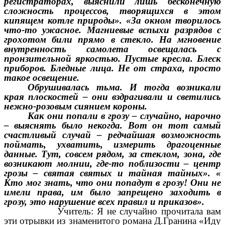
регистраторах, выяснили лишь бесконечную
сложность процессов, творящихся в этом
кипящем котле природы». «За окном творилось
что-то ужасное. Магниевые вспыхи разрядов с
грохотом били прямо в стекло. На мгновение
внутренность самолета освещалась с
пронзительной яркостью. Пустые кресла. Блеск
приборов. Бледные лица. Не от страха, просто
такое освещение.
Обрушивалась тьма. И тогда возникали
края плоскостей – они вздрагивали и светились
нежно-розовым сиянием короны.
Как они попали в грозу – случайно, нарочно
– выяснять было некогда. Вот он тот самый
счастливый случай – редчайшая возможность
поймать, ухватить, измерить драгоценные
данные. Тут, совсем рядом, за стеклом, зона, где
возникают молнии, где-то поблизости – центр
грозы – святая святых и тайная тайных». «
Кто мог знать, что они попадут в грозу! Они не
имели права, им было запрещено заходить в
грозу, это нарушение всех правил и приказов».
Учитель: Я не случайно прочитала вам
эти отрывки из знаменитого романа Д.Гранина «Иду