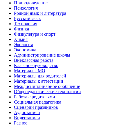
Природоведение
Психология
Родной язык и литература
Русский язык
Технология
Физика
Физкультура и спорт
Химия
Экология
Экономика
Администрирование школы
Внеклассная работа
Классное руководство
Материалы МО
Материалы для родителей
Материалы к аттестации
Междисциплинарное обобщение
Общепедагогические технологии
Работа с родителями
Социальная педагогика
Сценарии праздников
Аудиозаписи
Видеозаписи
Разное