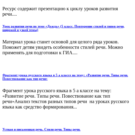
Ресурс содержит презентацию к циклу уроков развития
речи....
Урок развития речи по теме «Дождь» (5 класс. Повторение стилей и типов речи,
широкой и узкой темы)
Материал урока станет основой для целого ряда уроков.
Поможет детям увидеть особенности стилей речи. Можно
применять для подготовки к ГИА....
Фрагмент урока русского языка в 5 а классе на тему: «Развитие речи. Типы речи.
Повествование как тип речи»
Фрагмент урока русского языка в 5 а классе на тему:
«Развитие речи. Типы речи. Повествование как тип
речи»Анализ текстов разных типов речи на уроках русского
языка как средство формирования...
Устная и письменная речь. Стили речи. Типы речи.