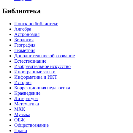
Библиотека
Поиск по библиотеке
Алгебра
Астрономия
Биология
География
Геометрия
Дополнительное образование
Естествознание
Изобразительное искусство
Иностранные языки
Информатика и ИКТ
История
Коррекционная педагогика
Краеведение
Литература
Математика
МХК
Музыка
ОБЖ
Обществознание
Право