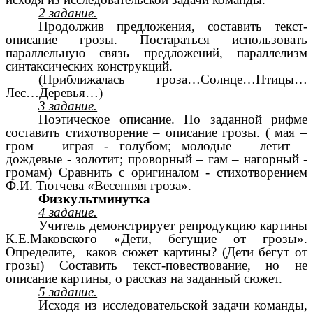
2 задание.
Продолжив предложения, составить текст-
описание грозы. Постараться использовать
параллельную связь предложений, параллелизм
синтаксических конструкций.
(Приближалась гроза…Солнце…Птицы…
Лес…Деревья…)
3 задание.
Поэтическое описание. По заданной рифме
составить стихотворение – описание грозы. ( мая –
гром – играя - голубом; молодые – летит –
дождевые - золотит; проворный – гам – нагорный -
громам) Сравнить с оригиналом - стихотворением
Ф.И. Тютчева «Весенняя гроза».
Физкультминутка
4 задание.
Учитель демонстрирует репродукцию картины
К.Е.Маковского «Дети, бегущие от грозы».
Определите, каков сюжет картины? (Дети бегут от
грозы) Составить текст-повествование, но не
описание картины, о рассказ на заданный сюжет.
5 задание.
Исходя из исследовательской задачи команды,