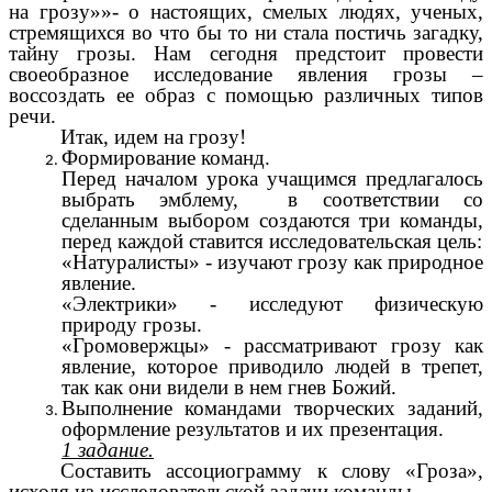
на грозу»»- о настоящих, смелых людях, ученых,
стремящихся во что бы то ни стала постичь загадку,
тайну грозы. Нам сегодня предстоит провести
своеобразное исследование явления грозы –
воссоздать ее образ с помощью различных типов
речи.
Итак, идем на грозу!
Формирование команд.
Перед началом урока учащимся предлагалось
выбрать эмблему, в соответствии со
сделанным выбором создаются три команды,
перед каждой ставится исследовательская цель:
«Натуралисты» - изучают грозу как природное
явление.
«Электрики» - исследуют физическую
природу грозы.
«Громовержцы» - рассматривают грозу как
явление, которое приводило людей в трепет,
так как они видели в нем гнев Божий.
Выполнение командами творческих заданий,
оформление результатов и их презентация.
1 задание.
Составить ассоциограмму к слову «Гроза»,
исходя из исследовательской задачи команды.