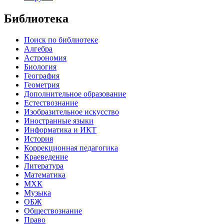
Библиотека
Поиск по библиотеке
Алгебра
Астрономия
Биология
География
Геометрия
Дополнительное образование
Естествознание
Изобразительное искусство
Иностранные языки
Информатика и ИКТ
История
Коррекционная педагогика
Краеведение
Литература
Математика
МХК
Музыка
ОБЖ
Обществознание
Право