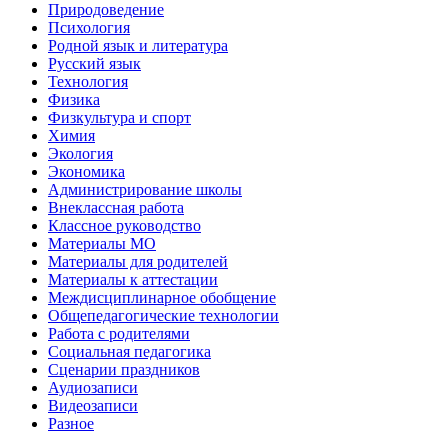
Природоведение
Психология
Родной язык и литература
Русский язык
Технология
Физика
Физкультура и спорт
Химия
Экология
Экономика
Администрирование школы
Внеклассная работа
Классное руководство
Материалы МО
Материалы для родителей
Материалы к аттестации
Междисциплинарное обобщение
Общепедагогические технологии
Работа с родителями
Социальная педагогика
Сценарии праздников
Аудиозаписи
Видеозаписи
Разное