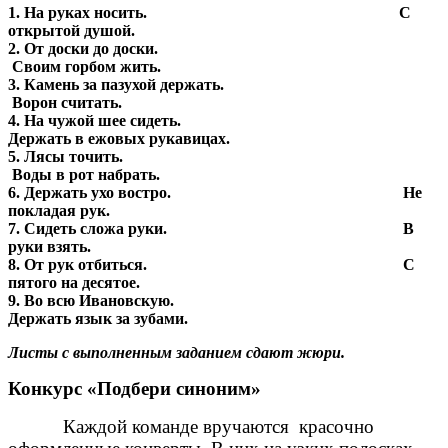
1. На руках носить. С
открытой душой.
2. От доски до доски.
Своим горбом жить.
3. Камень за пазухой держать.
Ворон считать.
4. На чужой шее сидеть.
Держать в ежовых рукавицах.
5. Лясы точить.
Воды в рот набрать.
6. Держать ухо востро. Не
покладая рук.
7. Сидеть сложа руки. В
руки взять.
8. От рук отбиться. С
пятого на десятое.
9. Во всю Ивановскую.
Держать язык за зубами.
Листы с выполненным заданием сдают жюри.
Конкурс «Подбери синоним»
Каждой команде вручаются красочно