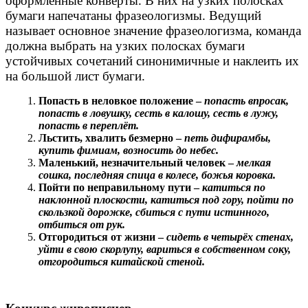
оформленные конверты. В них на узких полосках
бумаги напечатаны фразеологизмы. Ведущий
называет основное значение фразеологизма, команда
должна выбрать на узких полосках бумаги
устойчивых сочетаний синонимичные и наклеить их
на большой лист бумаги.
Попасть в неловкое положение –
попасть впросак,
попасть в ловушку, сесть в калошу, сесть в лужу,
попасть в переплёт.
Льстить, хвалить безмерно –
петь дифирамбы,
купить фимиам, возносить до небес.
Маленький, незначительный человек –
мелкая
сошка, последняя спица в колесе, божья коровка.
Пойти по неправильному пути –
катиться по
наклонной плоскости, катиться под гору, пойти по
скользкой дорожке, сбиться с пути истинного,
отбиться от рук.
Отгородиться от жизни –
сидеть в четырёх стенах,
уйти в свою скорлупу, вариться в собственном соку,
отгородиться китайской стеной.