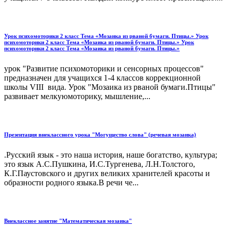
Урок психомоторики 2 класс Тема «Мозаика из рваной бумаги. Птицы.» Урок
психомоторики 2 класс Тема «Мозаика из рваной бумаги. Птицы.» Урок
психомоторики 2 класс Тема «Мозаика из рваной бумаги. Птицы.»
урок "Развитие психомоторики и сенсорных процессов"
предназначен для учащихся 1-4 классов коррекционной
школы VIII вида. Урок "Мозаика из рваной бумаги.Птицы"
развивает мелкуюмоторику, мышление,...
Презентация внеклассного урока "Могущество слова" (речевая мозаика)
.Русский язык - это наша история, наше богатство, культура;
это язык А.С.Пушкина, И.С.Тургенева, Л.Н.Толстого,
К.Г.Паустовского и других великих хранителей красоты и
образности родного языка.В речи че...
Внеклассное занятие "Математическая мозаика"