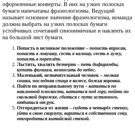
оформленные конверты. В них на узких полосках
бумаги напечатаны фразеологизмы. Ведущий
называет основное значение фразеологизма, команда
должна выбрать на узких полосках бумаги
устойчивых сочетаний синонимичные и наклеить их
на большой лист бумаги.
Попасть в неловкое положение –
попасть впросак,
попасть в ловушку, сесть в калошу, сесть в лужу,
попасть в переплёт.
Льстить, хвалить безмерно –
петь дифирамбы,
купить фимиам, возносить до небес.
Маленький, незначительный человек –
мелкая
сошка, последняя спица в колесе, божья коровка.
Пойти по неправильному пути –
катиться по
наклонной плоскости, катиться под гору, пойти по
скользкой дорожке, сбиться с пути истинного,
отбиться от рук.
Отгородиться от жизни –
сидеть в четырёх стенах,
уйти в свою скорлупу, вариться в собственном соку,
отгородиться китайской стеной.