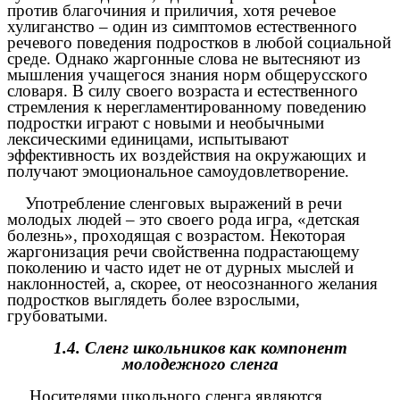
против благочиния и приличия, хотя речевое
хулиганство – один из симптомов естественного
речевого поведения подростков в любой социальной
среде. Однако жаргонные слова не вытесняют из
мышления учащегося знания норм общерусского
словаря. В силу своего возраста и естественного
стремления к нерегламентированному поведению
подростки играют с новыми и необычными
лексическими единицами, испытывают
эффективность их воздействия на окружающих и
получают эмоциональное самоудовлетворение.
Употребление сленговых выражений в речи
молодых людей – это своего рода игра, «детская
болезнь», проходящая с возрастом. Некоторая
жаргонизация речи свойственна подрастающему
поколению и часто идет не от дурных мыслей и
наклонностей, а, скорее, от неосознанного желания
подростков выглядеть более взрослыми,
грубоватыми.
1.4. Сленг школьников как компонент
молодежного сленга
Носителями школьного сленга являются