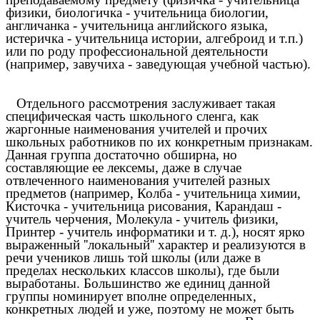
физики, биологичка - учительница биологии,
англичанка - учительница английского языка,
истеричка - учительница истории, алгеброид
и т.п.)
или по роду профессиональной деятельности
(например, завучиха - заведующая учебной частью).
Отдельного рассмотрения заслуживает такая
специфическая часть школьного сленга, как
жаргонные наименования учителей и прочих
школьных работников по их конкретным признакам.
Данная группа достаточно обширна, но
составляющие ее лексемы, даже в случае
отвлеченного наименования учителей разных
предметов (например, Колба - учительница химии,
Кисточка - учительница рисования, Карандаш -
учитель черчения, Молекула - учитель физики,
Принтер - учитель информатики и т. д.), носят ярко
выраженный ''локальный'' характер и реализуются в
речи учеников лишь той школы (или даже в
пределах нескольких классов школы), где были
выработаны. Большинство же единиц данной
группы номинирует вполне определенных,
конкретных людей и уже, поэтому не может быть