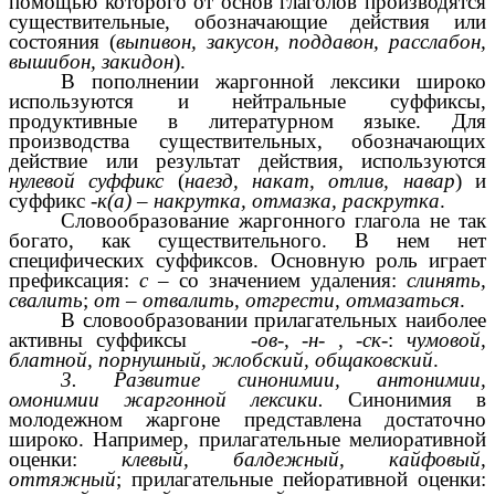
помощью которого от основ глаголов производятся
существительные, обозначающие действия или
состояния (
выпивон, закусон, поддавон, расслабон,
вышибон, закидон
).
В пополнении жаргонной лексики широко
используются и нейтральные суффиксы,
продуктивные в литературном языке. Для
производства существительных, обозначающих
действие или результат действия, используются
нулевой суффикс
(
наезд, накат, отлив, навар
) и
суффикс
-к(а)
–
накрутка, отмазка, раскрутка
.
Словообразование жаргонного глагола не так
богато, как существительного. В нем нет
специфических суффиксов. Основную роль играет
префиксация:
с
– со значением удаления:
слинять,
свалить
;
от
–
отвалить, отгрести, отмазаться
.
В словообразовании прилагательных наиболее
активны суффиксы
-ов-, -н- , -ск-
:
чумовой,
блатной, порнушный, жлобский, общаковский
.
3. Развитие синонимии, антонимии,
омонимии жаргонной лексики.
Синонимия в
молодежном жаргоне представлена достаточно
широко. Например, прилагательные мелиоративной
оценки:
клевый, балдежный, кайфовый,
оттяжный
; прилагательные пейоративной оценки: