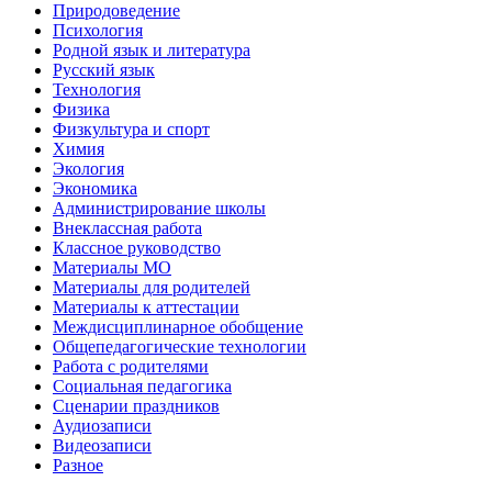
Природоведение
Психология
Родной язык и литература
Русский язык
Технология
Физика
Физкультура и спорт
Химия
Экология
Экономика
Администрирование школы
Внеклассная работа
Классное руководство
Материалы МО
Материалы для родителей
Материалы к аттестации
Междисциплинарное обобщение
Общепедагогические технологии
Работа с родителями
Социальная педагогика
Сценарии праздников
Аудиозаписи
Видеозаписи
Разное