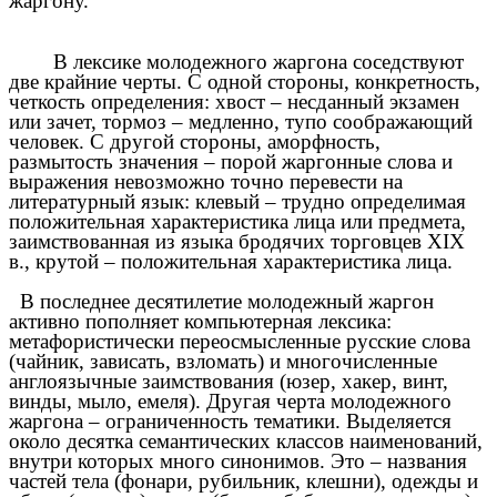
жаргону.
В лексике молодежного жаргона соседствуют
две крайние черты. С одной стороны, конкретность,
четкость определения: хвост – несданный экзамен
или зачет, тормоз – медленно, тупо соображающий
человек. С другой стороны, аморфность,
размытость значения – порой жаргонные слова и
выражения невозможно точно перевести на
литературный язык: клевый – трудно определимая
положительная характеристика лица или предмета,
заимствованная из языка бродячих торговцев XIX
в., крутой – положительная характеристика лица.
В последнее десятилетие молодежный жаргон
активно пополняет компьютерная лексика:
метафористически переосмысленные русские слова
(чайник, зависать, взломать) и многочисленные
англоязычные заимствования (юзер, хакер, винт,
винды, мыло, емеля). Другая черта молодежного
жаргона – ограниченность тематики. Выделяется
около десятка семантических классов наименований,
внутри которых много синонимов. Это – названия
частей тела (фонари, рубильник, клешни), одежды и