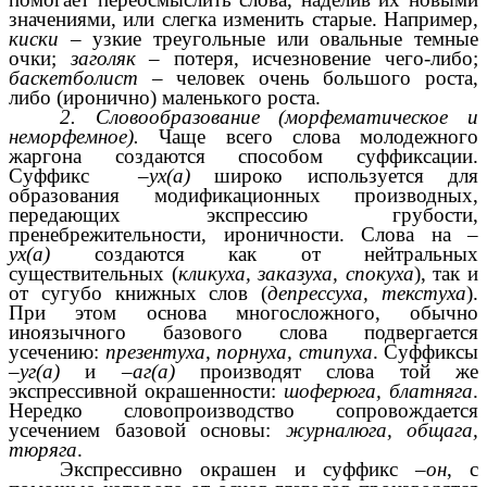
значениями, или слегка изменить старые. Например,
киски
– узкие треугольные или овальные темные
очки;
заголяк
– потеря, исчезновение чего-либо;
баскетболист
– человек очень большого роста,
либо (иронично) маленького роста.
2. Словообразование (морфематическое и
неморфемное).
Чаще всего слова молодежного
жаргона создаются способом суффиксации.
Суффикс
–ух(а)
широко используется для
образования модификационных производных,
передающих экспрессию грубости,
пренебрежительности, ироничности. Слова на
–
ух(а)
создаются как от нейтральных
существительных (
кликуха, заказуха, спокуха
), так и
от сугубо книжных слов (
депрессуха, текстуха
).
При этом основа многосложного, обычно
иноязычного базового слова подвергается
усечению:
презентуха, порнуха, стипуха
. Суффиксы
–уг(а)
и
–аг(а)
производят слова той же
экспрессивной окрашенности:
шоферюга, блатняга
.
Нередко словопроизводство сопровождается
усечением базовой основы:
журналюга, общага,
тюряга
.
Экспрессивно окрашен и суффикс
–он
, с