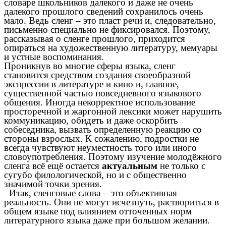
словаре школьников далекого и даже не очень
далекого прошлого сведений сохранилось очень
мало. Ведь сленг – это пласт речи и, следовательно,
письменно специально не фиксировался. Поэтому,
рассказывая о сленге прошлого, приходится
опираться на художественную литературу, мемуары
и устные воспоминания.
Проникнув во многие сферы языка, сленг
становится средством создания своеобразной
экспрессии в литературе и кино и, главное,
существенной частью повседневного языкового
общения. Иногда некорректное использование
просторечной и жаргонной лексики может нарушить
коммуникацию, обидеть и даже оскорбить
собеседника, вызвать определенную реакцию со
стороны взрослых. К сожалению, подростки не
всегда чувствуют неуместность того или иного
словоупотребления. Поэтому изучение молодёжного
сленга всё ещё остается
актуальным
не только с
сугубо филологической, но и с общественно
значимой точки зрения.
Итак, сленговые слова – это объективная
реальность. Они не могут исчезнуть, раствориться в
общем языке под влиянием отточенных норм
литературного языка даже при большом желании.