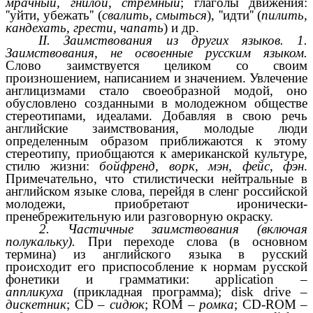
мрачный, гнилой, стремный
; глаголы движения:
''уйти, убежать'' (
свалить, смыться
), ''идти'' (
пилить,
кандехать, грести, чапать
) и др.
II. Заимствования из других языков. 1.
Заимствования, не освоенные русским языком.
Слово заимствуется целиком со своим
произношением, написанием и значением. Увлечение
англицизмами стало своеобразной модой, оно
обусловлено созданными в молодежном обществе
стереотипами, идеалами. Добавляя в свою речь
английские заимствования, молодые люди
определенным образом приближаются к этому
стереотипу, приобщаются к американской культуре,
стилю жизни:
бойфренд, ворк, мэн, фейс, фэн
.
Примечательно, что стилистически нейтральные в
английском языке слова, перейдя в сленг российской
молодежи, приобретают иронически-
пренебрежительную или разговорную окраску.
2. Частичные заимствования (включая
полукальку).
При переходе слова (в основном
термина) из английского языка в русский
происходит его приспособление к нормам русской
фонетики и грамматики: application –
аппликуха
(прикладная программа); disk drive –
дискетник
; CD –
сидюк
; ROM –
ромка
; CD-ROM –