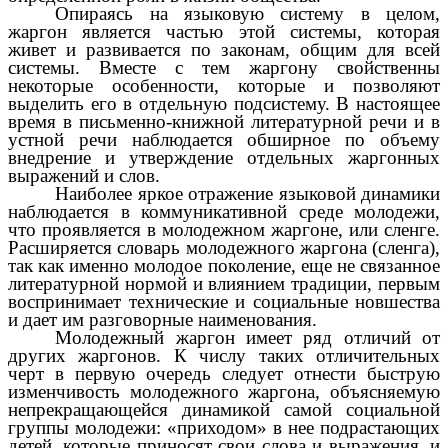
Опираясь на языковую систему в целом,
жаргон является частью этой системы, которая
живет и развивается по законам, общим для всей
системы. Вместе с тем жаргону свойственны
некоторые особенности, которые и позволяют
выделить его в отдельную подсистему. В настоящее
время в письменно-книжной литературной речи и в
устной речи наблюдается обширное по объему
внедрение и утверждение отдельных жаргонных
выражений и слов.
Наиболее яркое отражение языковой динамики
наблюдается в коммуникативной среде молодежи,
что проявляется в молодежном жаргоне, или сленге.
Расширяется словарь молодежного жаргона (сленга),
так как именно молодое поколение, еще не связанное
литературной нормой и влиянием традиции, первым
воспринимает технические и социальные новшества
и дает им разговорные наименования.
Молодежный жаргон имеет ряд отличий от
других жаргонов. К числу таких отличительных
черт в первую очередь следует отнести быструю
изменчивость молодежного жаргона, объясняемую
непрекращающейся динамикой самой социальной
группы молодежи: «приходом» в нее подрастающих
детей, которые приносят свои слова и выражения, и