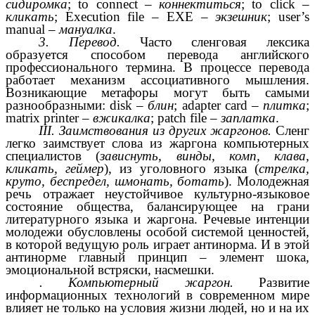
сидиромка
; to connect –
коннектиться
; to click –
кликать
; Execution file – EXE –
экзешник
; user’s
manual –
мануалка
.
3. Перевод.
Часто сленговая лексика
образуется способом перевода английского
профессионального термина. В процессе перевода
работает механизм ассоциативного мышления.
Возникающие метафоры могут быть самыми
разнообразными: disk –
блин
; adapter card –
плитка
;
matrix printer –
вжикалка
; patch file –
заплатка
.
III. Заимствования из других жаргонов.
Сленг
легко заимствует слова из жаргона компьютерных
специалистов (
зависнуть, винды, комп, клава,
кликать, геймер
), из уголовного языка (
стрелка,
круто, беспредел, шмонать, ботать
). Молодежная
речь отражает неустойчивое культурно-языковое
состояние общества, балансирующее на грани
литературного языка и жаргона. Речевые интенции
молодежи обусловлены особой системой ценностей,
в которой ведущую роль играет антинорма. И в этой
антинорме главный принцип – элемент шока,
эмоциональной встряски, насмешки.
. Компьютерный жаргон.
Развитие
информационных технологий в современном мире
влияет не только на условия жизни людей, но и на их