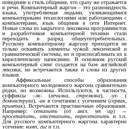
поведение и стиль общения, что сразу же отражается
в речи. Компьютерный жаргон – это разновидность
языка, употребляемая людьми, увлекающимися
компьютерными технологиями или работающими с
компьютерами, язык общения в сети Интернет.
Новые слова из закрытого лексикона программистов
и разработчиков компьютерной техники стали
переходить в разряд общеупотребительных.
Русскому компьютерному жаргону приходится не
только осваивать элементы чужой лексической и
грамматической системы, но и приспосабливать их к
кириллическому написанию. В основном русский
компьютерный сленг создается на базе английской
лексики, но встречаются также и слова из других
языков.
Аффиксальные способы образования
компьютерного молодежного жаргона сравнительно
редки, но возможны. Используются, в частности,
суффиксы
–лк-
(
лечилка
,
стрелялка
),
-ух- (
демонструха
), -
ак
в сочетании с усечением (
сервак,
принтак
). Встречаются приставочные образования.
Например:
сетапить
(от англ. set up) →
просетапить
,
отсетапить, пересетапить
и т.п.
Для русского компьютерного жаргона характерно
усечение:
комп
,
гиг
и т.п.