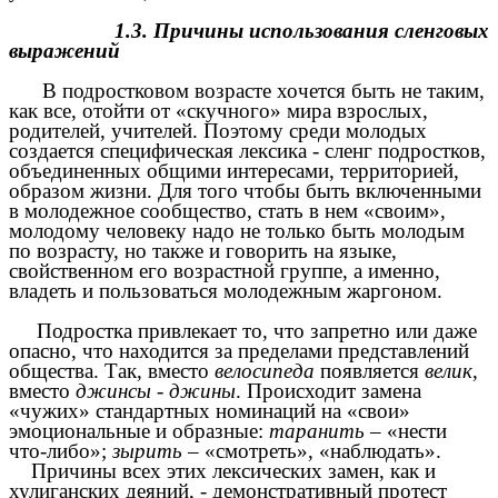
1.3. Причины использования сленговых
выражений
В подростковом возрасте хочется быть не таким,
как все, отойти от «скучного» мира взрослых,
родителей, учителей. Поэтому среди молодых
создается специфическая лексика - сленг подростков,
объединенных общими интересами, территорией,
образом жизни. Для того чтобы быть включенными
в молодежное сообщество, стать в нем «своим»,
молодому человеку надо не только быть молодым
по возрасту, но также и говорить на языке,
свойственном его возрастной группе, а именно,
владеть и пользоваться молодежным жаргоном.
Подростка привлекает то, что запретно или даже
опасно, что находится за пределами представлений
общества. Так, вместо
велосипеда
появляется
велик
,
вместо
джинсы
-
джины
. Происходит замена
«чужих» стандартных номинаций на «свои»
эмоциональные и образные:
таранить
– «нести
что-либо»;
зырить
– «смотреть», «наблюдать».
Причины всех этих лексических замен, как и
хулиганских деяний, - демонстративный протест