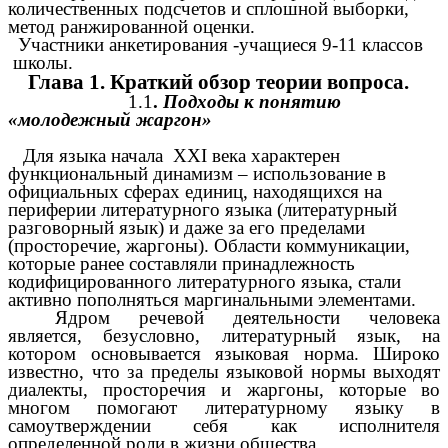
количественных подсчетов и сплошной выборки,
метод ранжированной оценки.
Участники анкетирования -учащиеся 9-11 классов
школы.
Глава 1. Краткий обзор теории вопроса.
1.1
.
Подходы к понятию
«молодежный жаргон»
Для языка начала XXI века характерен
функциональный динамизм – использование в
официальных сферах единиц, находящихся на
периферии литературного языка (литературный
разговорный язык) и даже за его пределами
(просторечие, жаргоны). Области коммуникации,
которые ранее составляли принадлежность
кодифицированного литературного языка, стали
активно пополняться маргинальными элементами.
Ядром речевой деятельности человека
является, безусловно, литературный язык, на
котором основывается языковая норма. Широко
известно, что за пределы языковой нормы выходят
диалекты, просторечия и жаргоны, которые во
многом помогают литературному языку в
самоутверждении себя как исполнителя
определенной роли в жизни общества.