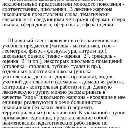
исключительно представители молодого поколения -
соответственно, школьники. В лексике жаргона
школьников представлены слова, тематически
связанные со следующими четырьмя сферами: сфера
школы, сфера досуга, сфера быта, сфера оценки.
Школьный сленг включает в себя наименования
учебных предметов (матеша - математика,
геос
-
геометрия, физра - физкультура, литра
и пр.),
школьных оценок (твикс - оценка "2", трендель -
оценка "3" и пр.), некоторых школьных помещений
(столовка - столовая, тубзик- туалет и пр.),
отдельных работников школы (училка -
учительница, дерюга - директор школы), видов
учебной деятельности (домашка - домашняя работа,
контроша - контрольная работа) и т. д. Данную
лексическую группу можно рассматривать в
качестве "ядра" школьного жаргона - входящие в нее
единицы реализуются в речи большинства
школьников без каких-либо (например,
территориальных) ограничений. К указанной группе
примыкают единицы, представляющие собой
наименования педагогических работников по
преподаваемому предмету (физичка - учительница