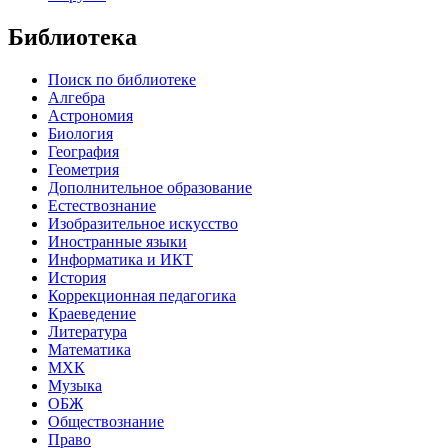
Библиотека
Поиск по библиотеке
Алгебра
Астрономия
Биология
География
Геометрия
Дополнительное образование
Естествознание
Изобразительное искусство
Иностранные языки
Информатика и ИКТ
История
Коррекционная педагогика
Краеведение
Литература
Математика
МХК
Музыка
ОБЖ
Обществознание
Право