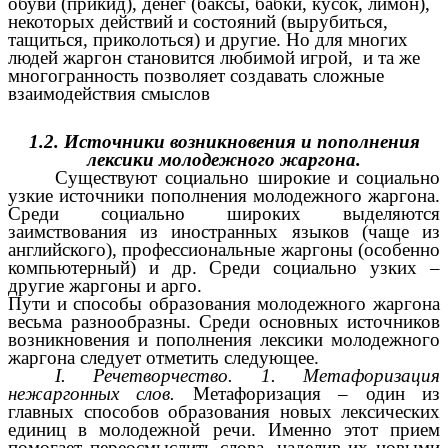
обуви (прикид), денег (баксы, бабки, кусок, лимон),
некоторых действий и состояний (вырубиться,
тащиться, приколоться) и другие. Но для многих
людей жаргон становится любимой игрой, и та же
многогранность позволяет создавать сложные
взаимодействия смыслов
1.2. Источники возникновения и пополнения
лексики молодежного жаргона.
Существуют социально широкие и социально
узкие источники пополнения молодежного жаргона.
Среди социально широких выделяются
заимствования из иностранных языков (чаще из
английского), профессиональные жаргоны (особенно
компьютерный) и др. Среди социально узких –
другие жаргоны и арго.
Пути и способы образования молодежного жаргона
весьма разнообразны. Среди основных источников
возникновения и пополнения лексики молодежного
жаргона следует отметить следующее.
I. Речетворчество. 1. Метафоризация
нежаргонных слов.
Метафоризация – один из
главных способов образования новых лексических
единиц в молодежной речи. Именно этот прием
помогает переосмыслить слова, наделив их новыми