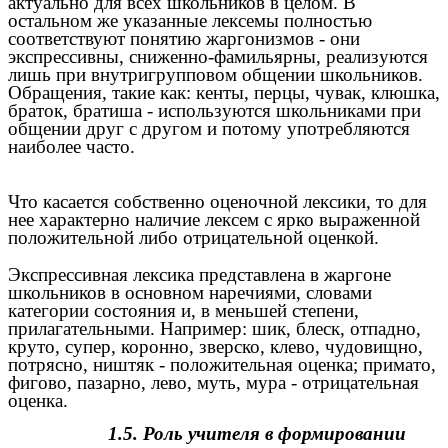
актуально для всех школьников в целом. В
остальном же указанные лексемы полностью
соответствуют понятию жаргонизмов - они
экспрессивны, сниженно-фамильярны, реализуются
лишь при внутригрупповом общении школьников.
Обращения, такие как: кенты, перцы, чувак, клюшка,
браток, братиша - используются школьниками при
общении друг с другом и потому употребляются
наиболее часто.
Что касается собственно оценочной лексики, то для
нее характерно наличие лексем с ярко выраженной
положительной либо отрицательной оценкой.
Экспрессивная лексика представлена в жаргоне
школьников в основном наречиями, словами
категории состояния и, в меньшей степени,
прилагательными. Например: шик, блеск, отпадно,
круто, супер, коронно, зверско, клево, чудовищно,
потрясно, ништяк - положительная оценка; примато,
фигово, пазарно, лево, муть, мура - отрицательная
оценка.
1.5. Роль учителя в формировании