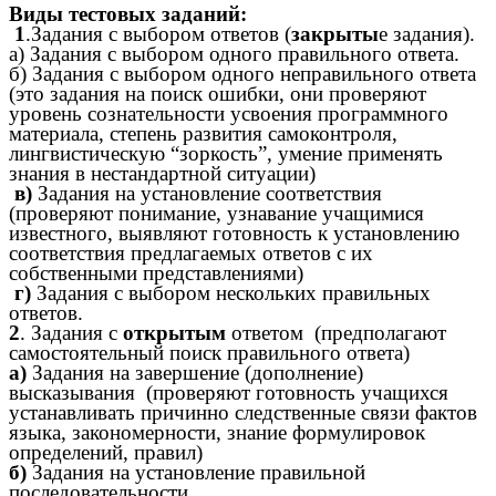
Виды тестовых заданий:
1
.Задания с выбором ответов (
закрыты
е задания).
а) Задания с выбором одного правильного ответа.
б) Задания с выбором одного неправильного ответа
(это задания на поиск ошибки, они проверяют
уровень сознательности усвоения программного
материала, степень развития самоконтроля,
лингвистическую “зоркость”, умение применять
знания в нестандартной ситуации)
в)
Задания на установление соответствия
(проверяют понимание, узнавание учащимися
известного, выявляют готовность к установлению
соответствия предлагаемых ответов с их
собственными представлениями)
г)
Задания с выбором нескольких правильных
ответов.
2
. Задания с
открытым
ответом (предполагают
самостоятельный поиск правильного ответа)
а)
Задания на завершение (дополнение)
высказывания (проверяют готовность учащихся
устанавливать причинно следственные связи фактов
языка, закономерности, знание формулировок
определений, правил)
б)
Задания на установление правильной
последовательности.