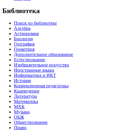
Библиотека
Поиск по библиотеке
Алгебра
Астрономия
Биология
География
Геометрия
Дополнительное образование
Естествознание
Изобразительное искусство
Иностранные языки
Информатика и ИКТ
История
Коррекционная педагогика
Краеведение
Литература
Математика
МХК
Музыка
ОБЖ
Обществознание
Право