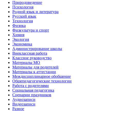
Природоведение
Психология
Родной язык и литература
Русский язык
Технология
Физика
Физкультура и спорт
Химия
Экология
Экономика
Администрирование школы
Внеклассная работа
Классное руководство
Материалы МО
Материалы для родителей
Материалы к аттестации
Междисциплинарное обобщение
Общепедагогические технологии
Работа с родителями
Социальная педагогика
Сценарии праздников
Аудиозаписи
Видеозаписи
Разное