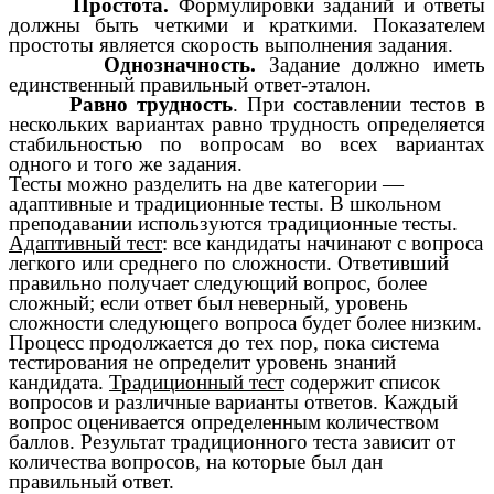
·
Простота.
Формулировки заданий и ответы
должны быть четкими и краткими. Показателем
простоты является скорость выполнения задания.
·
Однозначность.
Задание должно иметь
единственный правильный ответ-эталон.
·
Равно трудность
. При составлении тестов в
нескольких вариантах равно трудность определяется
стабильностью по вопросам во всех вариантах
одного и того же задания.
Тесты можно разделить на две категории —
адаптивные и традиционные тесты. В школьном
преподавании используются традиционные тесты.
Адаптивный тест
: все кандидаты начинают с вопроса
легкого или среднего по сложности. Ответивший
правильно получает следующий вопрос, более
сложный; если ответ был неверный, уровень
сложности следующего вопроса будет более низким.
Процесс продолжается до тех пор, пока система
тестирования не определит уровень знаний
кандидата.
Традиционный тест
содержит список
вопросов и различные варианты ответов. Каждый
вопрос оценивается определенным количеством
баллов. Результат традиционного теста зависит от
количества вопросов, на которые был дан
правильный ответ.