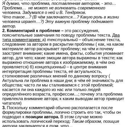
Я думаю, что проблема, поставленная автором, - это…
Проблема… не может не волновать современного
человека. Задумался о ней и В. Тендряков.
Что такое…? (В чём заключается…? Какую роль в жизни
человека играет…?) Эту важную проблему поднимает
автор.
2. Комментарий к проблеме –
это рассуждения,
пояснительные замечания по поводу проблемы текста.
Два
типа комментариев:
а)
текстуальный –
объяснение текста,
следование за автором в раскрытии проблемы ( как, на каком
материале автор раскрывает проблему; на чём и почему
заостряет внимание; какие имена, факты, события упоминает
автор, для чего; какие эмоции автора выражены в тексте; как
выражено отношение автора к изображаемому, в чём оно
проявляется) б)
концепционный –
в центре внимания
интерпретация проблемы текста, её актуальность,
столкновение различных мнений по данному вопросу (
Актуальна ли проблема в наши дни; в чём её значимость для
общества; часто ли мы сталкиваемся с этой проблемой;
касается ли она каждого из нас или только людей
определённого возраста, профессии…; почему эта проблема
привлекла внимание автора; к каким выводам автор приводит
читателя)
3.
Поскольку комментарий обычно располагается после
формулировки проблемы, логично строить его так, чтобы он
подводил к
позиции автора.
В этом случае можно
использовать логический переход:
Таким образом, позиция
автора заключается в том, что…