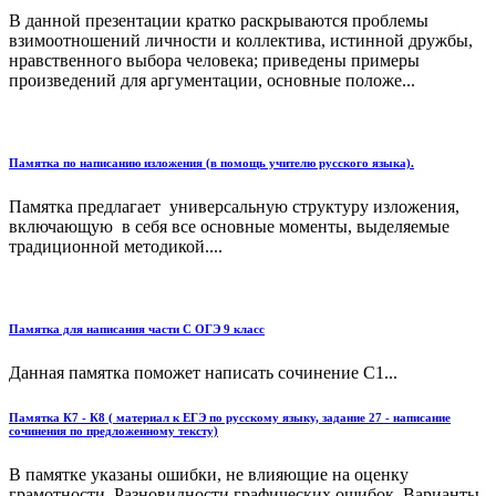
В данной презентации кратко раскрываются проблемы
взимоотношений личности и коллектива, истинной дружбы,
нравственного выбора человека; приведены примеры
произведений для аргументации, основные положе...
Памятка по написанию изложения (в помощь учителю русского языка).
Памятка предлагает универсальную структуру изложения,
включающую в себя все основные моменты, выделяемые
традиционной методикой....
Памятка для написания части С ОГЭ 9 класс
Данная памятка поможет написать сочинение С1...
Памятка К7 - К8 ( материал к ЕГЭ по русскому языку, задание 27 - написание
сочинения по предложенному тексту)
В памятке указаны ошибки, не влияющие на оценку
грамотности. Разновидности графических ошибок. Варианты