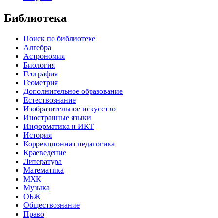
Библиотека
Поиск по библиотеке
Алгебра
Астрономия
Биология
География
Геометрия
Дополнительное образование
Естествознание
Изобразительное искусство
Иностранные языки
Информатика и ИКТ
История
Коррекционная педагогика
Краеведение
Литература
Математика
МХК
Музыка
ОБЖ
Обществознание
Право