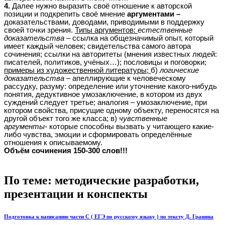
4.
Далее нужно выразить своё отношение к авторской
позиции и подкрепить своё мнение
аргументами –
доказательствами, доводами, приводимыми в поддержку
своей точки зрения.
Типы аргументов:
естественные
доказательства –
ссылка на общезначимый опыт, который
имеет каждый человек; свидетельства самого автора
сочинения; ссылки на авторитеты (мнения известных людей:
писателей, политиков, учёных…); пословицы и поговорки;
примеры из художественной литературы;
б)
логические
доказательства –
апеллирующие к человеческому
рассудку, разуму: определение или уточнение какого-нибудь
понятия, дедуктивное умозаключение, в котором из двух
суждений следует третье; аналогия – умозаключение, при
котором свойства, присущие одному объекту, переносятся на
другой объект того же класса; в)
чувственные
аргументы-
которые способны вызвать у читающего какие-
либо чувства, эмоции и сформировать определённые
отношения к описываемому.
Объём сочинения 150-300 слов!!!
По теме: методические разработки,
презентации и конспекты
Подготовка к написанию части С ( ЕГЭ по русскому языку ) по тексту Д. Гранина