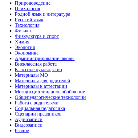
Природоведение
Психология
Родной язык и литература
Русский язык
Технология
Физика
Физкультура и спорт
Химия
Экология
Экономика
Администрирование школы
Внеклассная работа
Классное руководство
Материалы МО
Материалы для родителей
Материалы к аттестации
Междисциплинарное обобщение
Общепедагогические технологии
Работа с родителями
Социальная педагогика
Сценарии праздников
Аудиозаписи
Видеозаписи
Разное