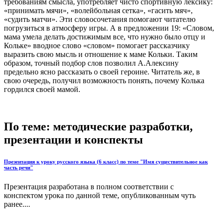
требованиям смысла, употребляет чисто спортивную лексику:
«принимать мячи», «волейбольная сетка», «гасить мяч»,
«судить матчи». Эти словосочетания помогают читателю
погрузиться в атмосферу игры. А в предложении 19: «Словом,
мама умела делать достижимым все, что нужно было отцу и
Кольке» вводное слово «словом» помогает рассказчику
выразить свою мысль и отношение к маме Кольки. Таким
образом, точный подбор слов позволил А.Алексину
предельно ясно рассказать о своей героине. Читатель же, в
свою очередь, получил возможность понять, почему Колька
гордился своей мамой.
По теме: методические разработки,
презентации и конспекты
Презентация к уроку русского языка (6 класс) по теме "Имя существительное как
часть речи"
Презентация разработана в полном соответствии с
конспектом урока по данной теме, опубликованным чуть
ранее....