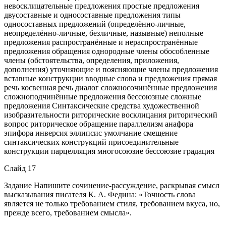
невосклицательные предложения простые предложения
двусоставные и односоставные предложения типы
односоставных предложений (определённо-личные,
неопределённо-личные, безличные, назывные) неполные
предложения распространённые и нераспространённые
предложения обращения однородные члены обособленные
члены (обстоятельства, определения, приложения,
дополнения) уточняющие и поясняющие члены предложения
вставные конструкции вводные слова и предложения прямая
речь косвенная речь диалог сложносочинённые предложения
сложноподчинённые предложения бессоюзные сложные
предложения Синтаксические средства художественной
изобразительности риторические восклицания риторический
вопрос риторическое обращение параллелизм анафора
эпифора инверсия эллипсис умолчание смещение
синтаксических конструкций присоединительные
конструкции парцелляция многосоюзие бессоюзие градация
Слайд 17
Задание Напишите сочинение-рассуждение, раскрывая смысл
высказывания писателя К. А. Федина: «Точность слова
является не только требованием стиля, требованием вкуса, но,
прежде всего, требованием смысла».