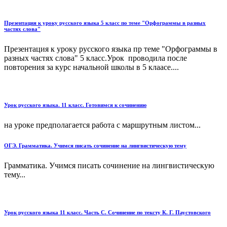
Презентация к уроку русского языка 5 класс по теме "Орфограммы в разных
частях слова"
Презентация к уроку русского языка пр теме "Орфограммы в
разных частях слова" 5 класс.Урок проводила после
повторения за курс начальной школы в 5 клаасе....
Урок русского языка. 11 класс. Готовимся к сочинению
на уроке предполагается работа с маршрутным листом...
ОГЭ. Грамматика. Учимся писать сочинение на лингвистическую тему
Грамматика. Учимся писать сочинение на лингвистическую
тему...
Урок русского языка 11 класс. Часть С. Сочинение по тексту К. Г. Паустовского