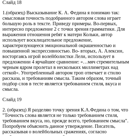
Слайд 18
1.(образец) Высказывание К. А. Федина я понимаю так:
смысловая точность подобранного автором слова играет
большую роль в тексте. Приведу примеры. Во-первых,
интересно предложение 2 с точки зрения грамматики. Для
выражения отношения ребят к матери Кольки, автор
использует восклицательное предложение,
характеризующееся эмоциональной окрашенностью и
повышенной экспрессивностью. Во- вторых, А. Алексин,
восторгаясь игрой волейболистки Лели, использует в
предложении 4 ярчайшее сравнение: «…мяч стремительным
черным ядром пролетал в нескольких миллиметрах над
сеткой». Употребленный автором троп отвечает и стилю
рассказа, и требованиям смысла. Таким образом, точный
подбор слов в тесте является требованием стиля, вкуса и
смысла.
Слайд 19
2. (образец) Я разделяю точку зрения К.А.Федина о том, что
"Точность слова является не только требованием стиля,
требованием вкуса, но, прежде всего, требованием смысла".
Попробуем объяснить данное утверждение. Писатель,
рассказывая о волейбольных сражениях, согласно