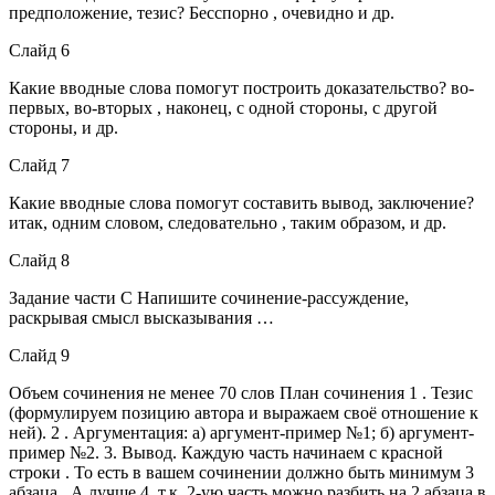
предположение, тезис? Бесспорно , очевидно и др.
Слайд 6
Какие вводные слова помогут построить доказательство? во-
первых, во-вторых , наконец, с одной стороны, с другой
стороны, и др.
Слайд 7
Какие вводные слова помогут составить вывод, заключение?
итак, одним словом, следовательно , таким образом, и др.
Слайд 8
Задание части С Напишите сочинение-рассуждение,
раскрывая смысл высказывания …
Слайд 9
Объем сочинения не менее 70 слов План сочинения 1 . Тезис
(формулируем позицию автора и выражаем своё отношение к
ней). 2 . Аргументация: а) аргумент-пример №1; б) аргумент-
пример №2. 3. Вывод. Каждую часть начинаем с красной
строки . То есть в вашем сочинении должно быть минимум 3
абзаца . А лучше 4, т.к. 2-ую часть можно разбить на 2 абзаца в