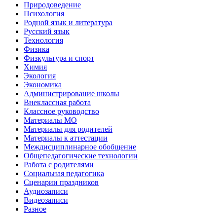
Природоведение
Психология
Родной язык и литература
Русский язык
Технология
Физика
Физкультура и спорт
Химия
Экология
Экономика
Администрирование школы
Внеклассная работа
Классное руководство
Материалы МО
Материалы для родителей
Материалы к аттестации
Междисциплинарное обобщение
Общепедагогические технологии
Работа с родителями
Социальная педагогика
Сценарии праздников
Аудиозаписи
Видеозаписи
Разное