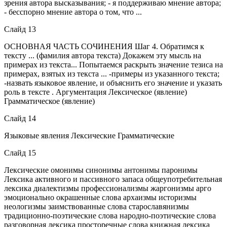
зрения автора высказывания; - я поддерживаю мнение автора;
- бесспорно мнение автора о том, что ...
Слайд 13
ОСНОВНАЯ ЧАСТЬ СОЧИНЕНИЯ Шаг 4. Обратимся к
тексту ... (фамилия автора текста) Докажем эту мысль на
примерах из текста... Попытаемся раскрыть значение тезиса на
примерах, взятых из текста ... -примеры из указанного текста;
-назвать языковое явление, и объяснить его значение и указать
роль в тексте . Аргументация Лексическое (явление)
Грамматическое (явление)
Слайд 14
Языковые явления Лексические Грамматические
Слайд 15
Лексические омонимы синонимы антонимы паронимы
Лексика активного и пассивного запаса общеупотребительная
лексика диалектизмы профессионализмы жаргонизмы арго
эмоционально окрашенные слова архаизмы историзмы
неологизмы заимствованные слова старославянизмы
традиционно-поэтические слова народно-поэтические слова
разговорная лексика просторечные слова книжная лексика