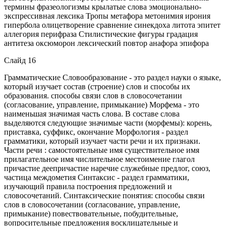
термины фразеологизмы крылатые слова эмоционально-
экспрессивная лексика Тропы метафора метонимия ирония
гипербола олицетворение сравнение синекдоха литота эпитет
аллегория перифраза Стилистические фигуры градация
антитеза оксюморон лексический повтор анафора эпифора
Слайд 16
Грамматические Словообразование - это раздел науки о языке,
который изучает состав (строение) слов и способы их
образования. способы связи слов в словосочетании
(согласование, управление, примыкание) Морфема - это
наименьшая значимая часть слова. В составе слова
выделяются следующие значимые части (морфемы): корень,
приставка, суффикс, окончание Морфология - раздел
грамматики, который изучает части речи и их признаки.
Части речи : самостоятельные имя существительное имя
прилагательное имя числительное местоимение глагол
причастие деепричастие наречие служебные предлог, союз,
частица междометия Синтаксис - раздел грамматики,
изучающий правила построения предложений и
словосочетаний. Синтаксические понятия: способы связи
слов в словосочетании (согласование, управление,
примыкание) повествовательные, побудительные,
вопросительные предложения восклицательные и