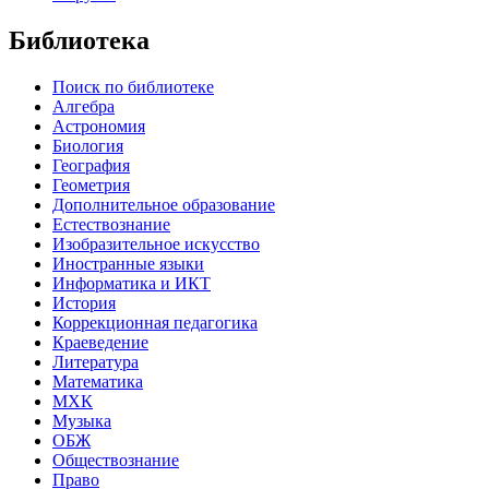
Библиотека
Поиск по библиотеке
Алгебра
Астрономия
Биология
География
Геометрия
Дополнительное образование
Естествознание
Изобразительное искусство
Иностранные языки
Информатика и ИКТ
История
Коррекционная педагогика
Краеведение
Литература
Математика
МХК
Музыка
ОБЖ
Обществознание
Право