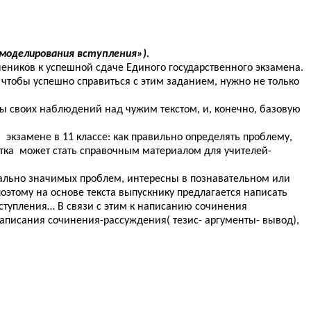
оделирования вступления»).
чеников к успешной сдаче Единого государственного экзамена.
 чтобы успешно справиться с этим заданием, нужно не только
ты своих наблюдений над чужим текстом, и, конечно, базовую
кзамене в 11 классе: как правильно определять проблему,
тка может стать справочным материалом для учителей-
циально значимых проблем, интересны в познавательном или
этому на основе текста выпускнику предлагается написать
ступления… В связи с этим к написанию сочинения
аписания сочинения-рассуждения( тезис- аргументы- вывод),