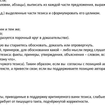
сти;
оловки, абзацы), выписать из каждой части предложения, выраж
д.) выделенные части тезиса и сформулировать его целиком.
им и тем же;
о;
разуется порочный круг в доказательстве).
рую вы стараетесь обосновать, доказать или опровергнуть.
й, примеров, для обоснования какой – либо мысли перед слуша
тезиса: факты, примеры, утверждения, объяснения – словом, вс
тому что».
чужого тезиса). Таким образом, если вы согласны с позицией авт
тексте, а привести свои; если вы поддерживаете позицию автора
ты, приводимые в поддержку критикуемого вами тезиса, слабые,
ебует от пишущего такта, подчёркнутой корректности.