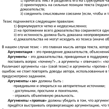
прочитать текст и разделить его на структурные ча
ориентируясь на сильные позиции текста (подзаг
доказательств;
соединить смысловыми союзами (если, чтобы и т.
Тезис подчиняется следующим правилам:
формулируется четко и недвусмысленно;
на протяжении всего доказательства сохраняется одн
его истинность должна быть доказана неопровержим
доказательства не могут исходить из тезиса (иначе об
В нашем случае тезис – это главная мысль автора текста, кото
Аргументация
– это приведение доказательств, объяснени
Аргументы
– это доказательства, приводимые в поддержку 
поставить вопрос «почему?» , а аргументы « отвечают»: «по
Различают аргументы «за» (свой тезис) и аргументы «против» (
ошибок: не стоит повторять доводы автора, использованные в 
предусмотрено заданием.
Аргументы «за»
должны быть :
-правдивыми и опираться на авторитетные источники;
- доступными, простыми и понятными,
- отражать объективную реальность.
Аргументы «против»
должны убедить в том, что аргумен
придётся выстраивать опровергающую аргументацию, что тр