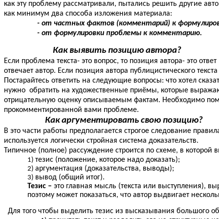
как эту проблему рассматривали, пытались решить другие авто
как минимум два способа изложения материала:
- от частных фактов (комментарий) к формулиро
- от формулировки проблемы к комментарию.
Как выявить позицию автора?
Если проблема текста- это вопрос, то позиция автора- это отве
отвечает автор. Если позиция автора публицистического текс
Постарайтесь ответить на следующие вопросы: что хотел сказ
нужно обратить на художественные приёмы, которые выражаю
отрицательную оценку описываемым фактам. Необходимо помни
прокомментированной вами проблеме.
Как аргументировать свою позицию?
В это части работы предполагается строгое следование правил
используется логически стройная система доказательств.
Типичное (полное) рассуждение строится по схеме, в которой 
тезис (положение, которое надо доказать);
аргументация (доказательства, выводы);
вывод (общий итог).
Тезис –
это главная мысль (текста или выступления), вы
поэтому может показаться, что автор выдвигает нескол
Для того чтобы выделить тезис из высказывания большого о