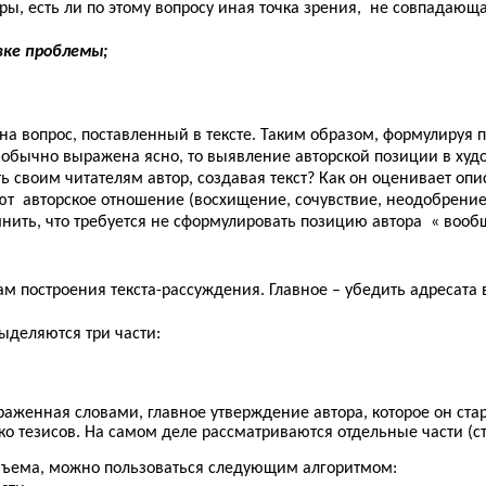
ры, есть ли по этому вопросу иная точка зрения, не совпадающа
вке проблемы;
т на вопрос, поставленный в тексте. Таким образом, формулируя 
та обычно выражена ясно, то выявление авторской позиции в ху
ать своим читателям автор, создавая текст? Как он оценивает о
т авторское отношение (восхищение, сочувствие, неодобрение
ть, что требуется не сформулировать позицию автора « вообщ
ам построения текста-рассуждения. Главное – убедить адресата 
выделяются три части:
раженная словами, главное утверждение автора, которое он стар
ько тезисов. На самом деле рассматриваются отдельные части (с
бъема, можно пользоваться следующим алгоритмом: