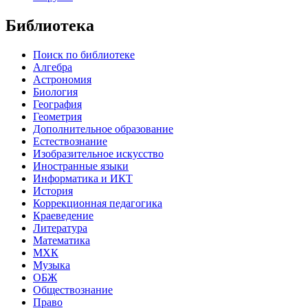
Библиотека
Поиск по библиотеке
Алгебра
Астрономия
Биология
География
Геометрия
Дополнительное образование
Естествознание
Изобразительное искусство
Иностранные языки
Информатика и ИКТ
История
Коррекционная педагогика
Краеведение
Литература
Математика
МХК
Музыка
ОБЖ
Обществознание
Право