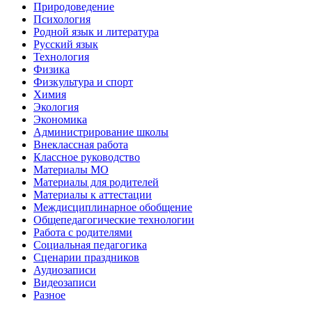
Природоведение
Психология
Родной язык и литература
Русский язык
Технология
Физика
Физкультура и спорт
Химия
Экология
Экономика
Администрирование школы
Внеклассная работа
Классное руководство
Материалы МО
Материалы для родителей
Материалы к аттестации
Междисциплинарное обобщение
Общепедагогические технологии
Работа с родителями
Социальная педагогика
Сценарии праздников
Аудиозаписи
Видеозаписи
Разное