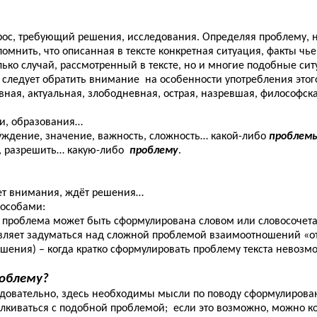
рос, требующий решения, исследования. Определяя проблему, 
помнить, что описанная в тексте конкретная ситуация, факты чье
ько случай, рассмотренный в тексте, но и многие подобные сит
 следует обратить внимание на особенности употребления этого
овная, актуальная, злободневная, острая, назревшая, философск
ии, образования…
дение, значение, важность, сложность… какой-либо
проблем
, разрешить… какую-либо
проблему
.
ает внимания, ждёт решения…
пособами:
гда проблема может быть сформулирована словом или словосочет
авляет задуматься над сложной проблемой взаимоотношений «от
ешения) – когда кратко сформулировать проблему текста невоз
блему?
ледовательно, здесь необходимы мысли по поводу сформулирован
талкиваться с подобной проблемой; если это возможно, можно кос