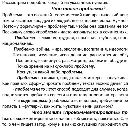
Рассмотрим подробно каждый из указанных пунктов.
Что такое проблема?
Проблема – это сложный теоретический или практический воп
текста касается вас, других людей, всего человечества. Нужно 
Поэтому формулируем проблему так, чтобы она охватила не тол
Поскольку слово «проблема» часто используется в сочинениях,
Проблема
– сложная, трудная, серьёзная, глубокая, осн
национальная…
Проблема-
войны, мира, экологии, воспитания, идеолог
Постановка, изучение, исследование, рассмотрение, обсуж
Поставить, выдвинуть, рассмотреть, изложить, обсудить
Точка зрения на какую-либо
проблему
.
Коснуться какой-либо
проблемы.
Проблема
возникает, представляет интерес, заслужив
Как правило, сформулировать проблему текста можно двумя с
-
проблема чего
; этот способ подходит для случаев, ко
поднимается проблема совести и ответственности; автор заст
- в виде вопроса
(проблема и есть вопрос, требующий р
попасть в «футляр»?; как жить: чувствами или разумом?
Что значит «прокомментировать» про
Глагол «комментировать» означает «объяснять, пояснять». С
то, о чём пишет автор; кому и в каких ситуациях приходится с