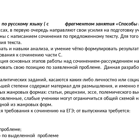
 по русскому языку ( с фрагментом занятия «Способы м
сах, в первую очередь направляют свои усилия на подготовку у
аны с написанием сочинения по предложенному тексту. Для того
ия текста.
ать и навыки анализа, и умение чётко формулировать результа
ования к сочинению части С.
ция основных этапов работы над сочинением-рассуждением на э
ровать свою позицию по заявленной проблеме. Данная разрабо
аналитических заданий, касаются каких-либо личностно или со
ьшей степени содержат материал для размышления, и именно по
х жанровых формах: статьи, рецензии, эссе, полемического вы
овленные, слабые ученики могут ограничиться общей схемой н
одной из жанровых форм.
я требования к сочинению на ЕГЭ; от выпускника требуется:
роблеме;
по выделенной проблеме