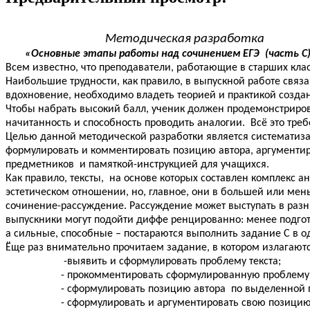
Методическая разработка
«Основные этапы работы над сочинением ЕГЭ (часть С)
Всем известно, что преподаватели, работающие в старших клас
Наибольшие трудности, как правило, в выпускной работе связ
вдохновение, необходимо владеть теорией и практикой создан
Чтобы набрать высокий балл, ученик должен продемонстриров
начитанность и способность проводить аналогии. Всё это треб
Целью данной методической разработки является систематиза
формулировать и комментировать позицию автора, аргументи
предметников и памяткой-инструкцией для учащихся.
Как правило, тексты, на основе которых составлен комплекс 
эстетическом отношении, но, главное, они в большей или мен
сочинение-рассуждение. Рассуждение может выступать в разны
выпускники могут подойти диффе ренцированно: менее подгот
а сильные, способные – постараются выполнить задание С в 
Ёще раз внимательно прочитаем задание, в котором излагаютс
-выявить и сформулировать проблему текста;
- прокомментировать сформулированную проблему
- сформулировать позицию автора по выделенной п
- сформулировать и аргументировать свою позицию 