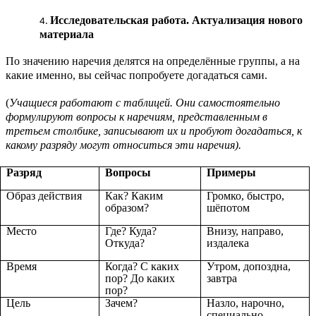
Исследовательская работа. Актуализация нового
материала
По значению наречия делятся на определённые группы, а на
какие именно, вы сейчас попробуете догадаться сами.
(
Учащиеся работают с таблицей. Они самостоятельно
формулируют вопросы к наречиям, представленным в
третьем столбике, записывают их и пробуют догадаться, к
какому разряду могут относиться эти наречия).
Разряд
Вопросы
Примеры
Образ действия
Как? Каким
Громко, быстро,
образом?
шёпотом
Место
Где? Куда?
Внизу, направо,
Откуда?
издалека
Время
Когда? С каких
Утром, допоздна,
пор? До каких
завтра
пор?
Цель
Зачем?
Назло, нарочно,
специально