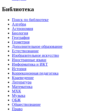
Библиотека
Поиск по библиотеке
Алгебра
Астрономия
Биология
География
Геометрия
Дополнительное образование
Естествознание
Изобразительное искусство
Иностранные языки
Информатика и ИКТ
История
Коррекционная педагогика
Краеведение
Литература
Математика
МХК
Музыка
ОБЖ
Обществознание
Право