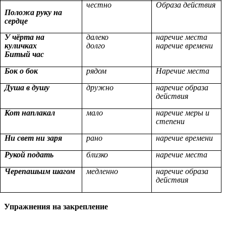
честно
Образа действия
Положа руку на
сердце
У чёрта на
далеко
наречие места
куличках
долго
наречие времени
Битый час
Бок о бок
рядом
Наречие места
Душа в душу
дружно
наречие образа
действия
Кот наплакал
мало
наречие меры и
степени
Ни свет ни заря
рано
наречие времени
Рукой подать
близко
наречие места
Черепашьим шагом
медленно
наречие образа
действия
Упражнения на закрепление