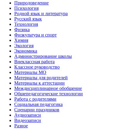
Природоведение
Психология
Родной язык и литература
Русский язык
Технология
Физика
Физкультура и спорт
Химия
Экология
Экономика
Администрирование школы
Внеклассная работа
Классное руководство
Материалы МО
Материалы для родителей
Материалы к аттестации
Междисциплинарное обобщение
Общепедагогические технологии
Работа с родителями
Социальная педагогика
Сценарии праздников
Аудиозаписи
Видеозаписи
Разное