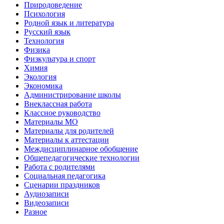
Природоведение
Психология
Родной язык и литература
Русский язык
Технология
Физика
Физкультура и спорт
Химия
Экология
Экономика
Администрирование школы
Внеклассная работа
Классное руководство
Материалы МО
Материалы для родителей
Материалы к аттестации
Междисциплинарное обобщение
Общепедагогические технологии
Работа с родителями
Социальная педагогика
Сценарии праздников
Аудиозаписи
Видеозаписи
Разное