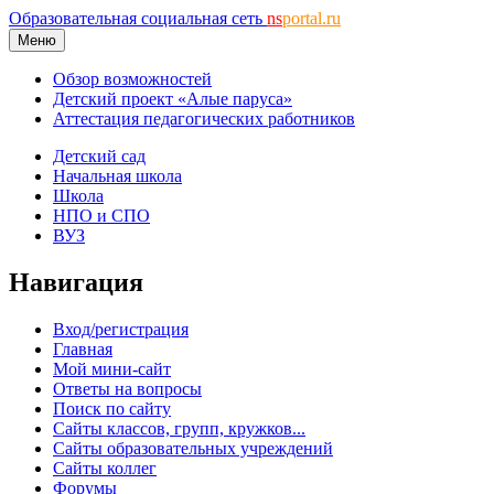
Образовательная социальная сеть
ns
portal.ru
Меню
Обзор возможностей
Детский проект «Алые паруса»
Аттестация педагогических работников
Детский сад
Начальная школа
Школа
НПО и СПО
ВУЗ
Навигация
Вход/регистрация
Главная
Мой мини-сайт
Ответы на вопросы
Поиск по сайту
Сайты классов, групп, кружков...
Сайты образовательных учреждений
Сайты коллег
Форумы