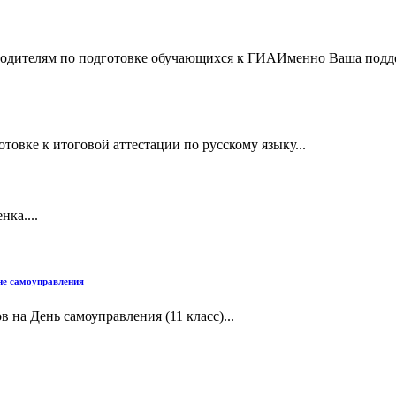
одителям по подготовке обучающихся к ГИАИменно Ваша подде
товке к итоговой аттестации по русскому языку...
ка....
Дне самоуправления
 на День самоуправления (11 класс)...