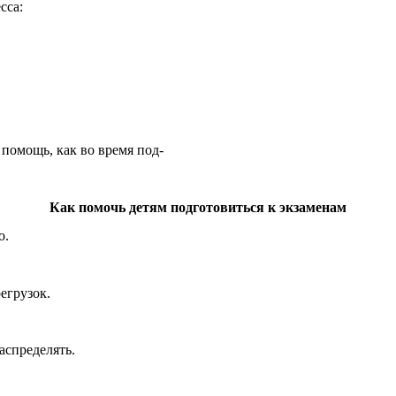
сса:
помощь, как во время под-
Как помочь детям подготовиться к экзаменам
о.
егрузок.
аспределять.