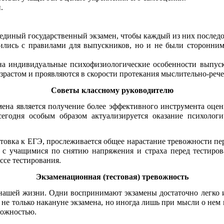
.
единый государственный экзамен, чтобы каждый из них последо
ились с правилами для выпускников, но и не были сторонними
на индивидуальные психофизиологические особенности выпуск
озрастом и проявляются в скорости протекания мыслительно-реч
Советы классному руководителю
а является получение более эффективного инструмента оценки
сегодня особым образом актуализируется оказание психолог
овка к ЕГЭ, прослеживается общее нарастание тревожности пере
с учащимися по снятию напряжения и страха перед тестирова
ссе тестирования.
Экзаменационная (тестовая) тревожность
нашей жизни. Одни воспринимают экзамены достаточно легко и 
и не только накануне экзамена, но иногда лишь при мысли о нем 
вожностью.