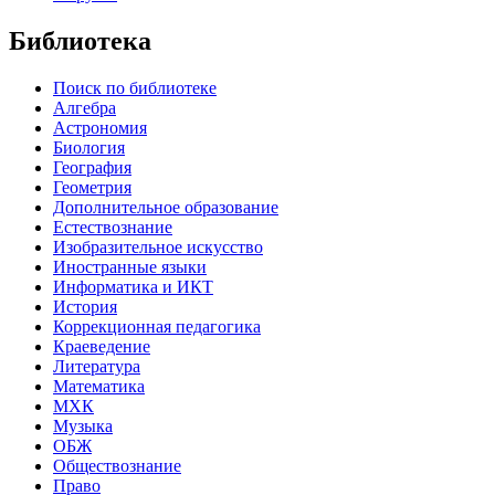
Библиотека
Поиск по библиотеке
Алгебра
Астрономия
Биология
География
Геометрия
Дополнительное образование
Естествознание
Изобразительное искусство
Иностранные языки
Информатика и ИКТ
История
Коррекционная педагогика
Краеведение
Литература
Математика
МХК
Музыка
ОБЖ
Обществознание
Право