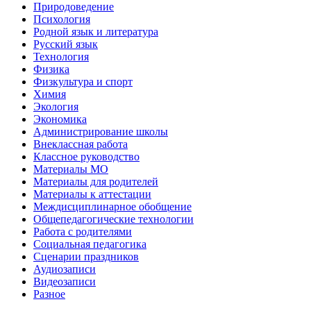
Природоведение
Психология
Родной язык и литература
Русский язык
Технология
Физика
Физкультура и спорт
Химия
Экология
Экономика
Администрирование школы
Внеклассная работа
Классное руководство
Материалы МО
Материалы для родителей
Материалы к аттестации
Междисциплинарное обобщение
Общепедагогические технологии
Работа с родителями
Социальная педагогика
Сценарии праздников
Аудиозаписи
Видеозаписи
Разное