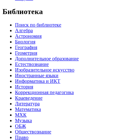
Библиотека
Поиск по библиотеке
Алгебра
Астрономия
Биология
География
Геометрия
Дополнительное образование
Естествознание
Изобразительное искусство
Иностранные языки
Информатика и ИКТ
История
Коррекционная педагогика
Краеведение
Литература
Математика
МХК
Музыка
ОБЖ
Обществознание
Право