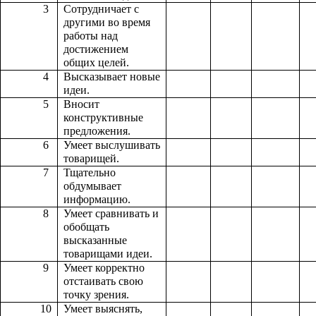
3
Сотрудничает с
другими во время
работы над
достижением
общих целей.
4
Высказывает новые
идеи.
5
Вносит
конструктивные
предложения.
6
Умеет выслушивать
товарищей.
7
Тщательно
обдумывает
информацию.
8
Умеет сравнивать и
обобщать
высказанные
товарищами идеи.
9
Умеет корректно
отстаивать свою
точку зрения.
10
Умеет выяснять,