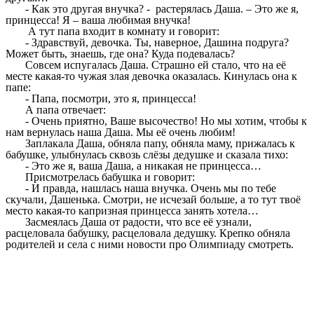
- Как это другая внучка? - растерялась Даша. – Это же я,
принцесса! Я – ваша любимая внучка!
А тут папа входит в комнату и говорит:
- Здравствуй, девочка. Ты, наверное, Дашина подруга?
Может быть, знаешь, где она? Куда подевалась?
Совсем испугалась Даша. Страшно ей стало, что на её
месте какая-то чужая злая девочка оказалась. Кинулась она к
папе:
- Папа, посмотри, это я, принцесса!
А папа отвечает:
- Очень приятно, Ваше высочество! Но мы хотим, чтобы к
нам вернулась наша Даша. Мы её очень любим!
Заплакала Даша, обняла папу, обняла маму, прижалась к
бабушке, улыбнулась сквозь слёзы дедушке и сказала тихо:
- Это же я, ваша Даша, а никакая не принцесса…
Присмотрелась бабушка и говорит:
- И правда, нашлась наша внучка. Очень мы по тебе
скучали, Дашенька. Смотри, не исчезай больше, а то тут твоё
место какая-то капризная принцесса занять хотела…
Засмеялась Даша от радости, что все её узнали,
расцеловала бабушку, расцеловала дедушку. Крепко обняла
родителей и села с ними новости про Олимпиаду смотреть.