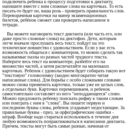
подключить ребенка к процессу подготовки к диктанту,
напишите вместе с ним сложные слова на карточках. То есть
писать-то будет он, ваша роль - проверить правильность слов.
Переворачивая карточки на манер экзаменационных
билетов, ребёнок сможет сам проверить написанное в
тетради.
Вы можете наговорить текст диктанта (или часть его, или
даже просто сложные слова) на диктофон. Дети, которым
легче вначале прослушать весь текст, пойдут на это
техническое новшество с удовольствием. Если у вас есть
возможность общаться с компьютером, то можно сделать так
называемые пазлы из разных частей трудного текста.
Наберите весь текст на компьютере, разбейте его на
множество частей, а затем распечатайте на маленьких
карточках. Ребенок с удовольствием будет собирать такую вот
"текстовую" головоломку (заодно многократно читая
написанные слова). Для борьбы с особо сложными словами
можно снова применить карточки, только уже не целых слов,
а отдельных букв. Карточки перемешиваем, и ребенок
самостоятельно составляет из него "неподдающееся" слово.
Можно предложить ребенку поискать рифму к таким словам
или поиграть с ним в "слова". Вы пишете первую и
последнюю буквы слова, ребенок угадывает недостающие. За
правильные буквы - приз, за орфографические ошибки -
штраф. Вообще надо стараться использовать в течение дня
любую возможность попрактиковаться в написании диктанта.
Причем, тексты могут быть самые разные, начиная от