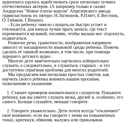
аудиопьеса удалось задействовать сразу несколько лучших
отечественных актеров. (А например только в сказке
Андерсена "Новое платье короля" Апрелевского завода
грампластинок их пятеро: Н.Литвинов, Р.Плятт, Е.Вестник,
О.Табаков, Г.Вицин).
- Если ребенку тяжело слушать,он быстро устает и
отвлекается, для начала лучше брать записи, где текст
перемежается музыкой, песнями, чтобы малыш мог отдохнуть,
подвигаться.
Развитие речи, грамотности, воображения напрямую
зависит от насыщенности языковой среды ребенка. Помочь
сделать её таковой возможно, в том числе, при помощи
хорошего детского аудио .
Многие дети замечательно научились избирательно
слушать, а следовательно, и слушаться, старших - и это
достаточно серьёзная проблема для многих родителей.
Мы предлагаем вам несколько простых советов, как
научить своего ребенка внимать вашим просьбам,
пожеланиям и указаниям:
1. Станьте примером внимательного слушателя. Покажите
ребенку, как вы умеете слушать мужа, друзей и, особенно, его
самого. Больше слушайте, меньше говорите.
2. Говорите уважительно. Дети почти всегда "отключают"
своё внимание, если вы говорите с ними на повышенных
тонах, критикуя, обвиняя, жалуясь или приказывая.