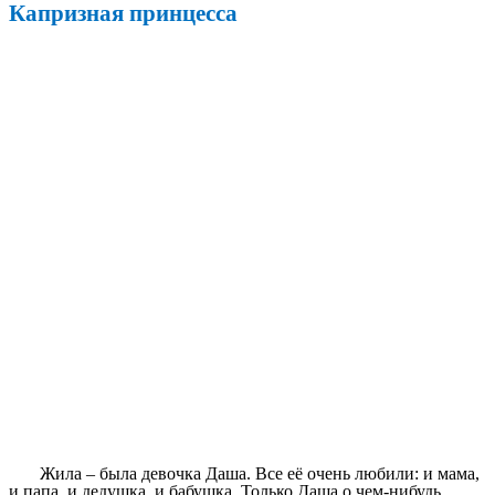
Капризная принцесса
Жила – была девочка Даша. Все её очень любили: и мама,
и папа, и дедушка, и бабушка. Только Даша о чем-нибудь