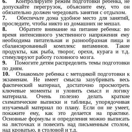
6.
Контролируйте режим подготовки ребенка, не
допускайте перегрузок, объясните ему, что он
обязательно должен чередовать занятия с отдыхом.
7.
Обеспечьте дома удобное место для занятий,
проследите, чтобы никто из домашних не мешал.
8.
Обратите внимание на питание ребенка: во
время интенсивного умственного напряжения ему
необходима питательная и разнообразная пища и
сбалансированный комплекс витаминов. Такие
продукты, как рыба, творог, орехи, курага и т.д.
стимулируют работу головного мозга.
9.
Помогите детям распределить темы подготовки
по дням.
10.
Ознакомьте ребенка с методикой подготовки к
экзаменам. Не имеет смысла зазубривать весь
фактический материал, достаточно просмотреть
ключевые моменты и уловить смысл и логику
материала. Очень полезно делать краткие
схематические выписки и таблицы, упорядочивая
изучаемый материал по плану. Если он не умеет,
покажите ему, как это делается на практике.
Основные формулы и определения можно выписать
на листочках и повесить над письменным столом,
над кроватью, в столовой и т.д.