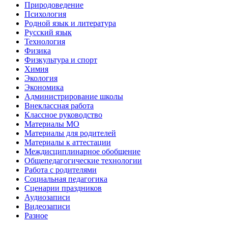
Природоведение
Психология
Родной язык и литература
Русский язык
Технология
Физика
Физкультура и спорт
Химия
Экология
Экономика
Администрирование школы
Внеклассная работа
Классное руководство
Материалы МО
Материалы для родителей
Материалы к аттестации
Междисциплинарное обобщение
Общепедагогические технологии
Работа с родителями
Социальная педагогика
Сценарии праздников
Аудиозаписи
Видеозаписи
Разное