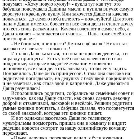
подумает: «Хочу новую куклу!» - кукла тут как тут: это
бабушка подслушала Дашины мысли и купила внучке самую
дорогую и красивую куклу. Или захочется Даше на качелях
покачаться, до самого неба взлететь – пожалуйста! Для этого
папа у Даши имеется, бросит он все свои дела и станет дочку
что есть силы раскачивать. Качели взлетают в самое небо, а
Даша хохочет – заливается от счастья… Папа тоже смеётся и
приговаривает:
- Не боишься, принцесса? Летим ещё выше! Никто так
высоко не взлетает – только ты!
И стало Даше казаться, что она не простая девочка, а и
вправду принцесса. Есть у неё своё королевство и свои
подданные, которые каждое её желание мгновенно
исполняют, все свои дела откладывают, чтобы ей угодить.
Понравилось Даше быть принцессой. Стала она свысока на
родителей поглядывать, на дедушку с бабушкой покрикивать
и не заметила, как стала злой и капризной. Даже улыбаться
Даша разучилась!
Всполошились родители, собрались на семейный совет и
задумались, как им Дашу спасти, как снова сделать девочку
доброй и отзывчивой, ласковой и весёлой. Решили родители
умные книжки почитать, а бабушка сказала, что посоветуется
со своей знакомой, которая эти книжки пишет.
И вот однажды захотелось Даше по телевизору
мультфильмы посмотреть, пришла она в комнату и видит:
дедушка новости смотрит, за нашу олимпийскую команду
переживает.
- Ну-ка, дедушка, переключи канал, я буду мультики