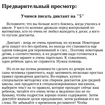
Предварительный просмотр:
Учимся писать диктант на "5"
Вспомните, что вы больше всего боялись, когда учились в
школе. У кого-то коленки дрожали перед контрольной по
математике, кто-то очень не любил выходить к доске, а кого-
то пугали диктанты.
Диктант - вещь не очень приятная, но нужная. Некоторые
дети пишут его без проблем, но иногда это становится еще
одним поводом для переживаний и слез... Поэтому некоторым
детям, а соответственно, и их родителям надо готовиться к
диктантам заранее и очень тщательно. К сожалению,
один ребёнок здесь не справится. Нужна помощь.
Но если вы полны решимости сделать из дочери или
сына человека грамотного, надо запомнить несколько простых
правил проведения диктанта. Во-первых, купите
специальную методичку или сборник диктантов для средней
школы, они продаются в специализированных магазинах,
выберите текст на то правило, которое проходит сейчас ваш
ребенок, читайте его очень четко и медленно (но не по
буквам), чтобы подросток хорошо понял содержание. Затем
диктуйте вначале целое предложение, затем разбивая его на
слова. Не забывайте о временном регламенте! Чтобы