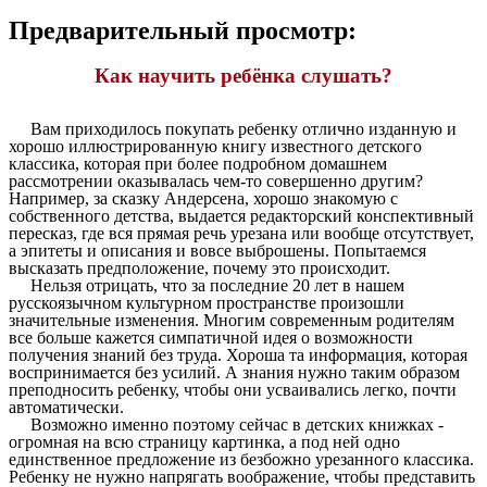
Предварительный просмотр:
Как научить ребёнка слушать?
Вам приходилось покупать ребенку отлично изданную и
хорошо иллюстрированную книгу известного детского
классика, которая при более подробном домашнем
рассмотрении оказывалась чем-то совершенно другим?
Например, за сказку Андерсена, хорошо знакомую с
собственного детства, выдается редакторский конспективный
пересказ, где вся прямая речь урезана или вообще отсутствует,
а эпитеты и описания и вовсе выброшены. Попытаемся
высказать предположение, почему это происходит.
Нельзя отрицать, что за последние 20 лет в нашем
русскоязычном культурном пространстве произошли
значительные изменения. Многим современным родителям
все больше кажется симпатичной идея о возможности
получения знаний без труда. Хороша та информация, которая
воспринимается без усилий. А знания нужно таким образом
преподносить ребенку, чтобы они усваивались легко, почти
автоматически.
Возможно именно поэтому сейчас в детских книжках -
огромная на всю страницу картинка, а под ней одно
единственное предложение из безбожно урезанного классика.
Ребенку не нужно напрягать воображение, чтобы представить