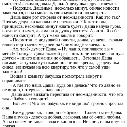
смотреть! - скомандовала Даша. А дедушка вдруг отвечает:
- Подожди, Дашенька, несколько минут, сейчас новости
закончатся, и ты сможешь свои мультики посмотреть.
Даша даже рот открыла от неожиданности! Как это так?
Почему дедушка каналы не переключил? Как это она,
принцесса, несколько минут ждать будет? Даша надула губы,
вот-вот заплачет, а сама на дедушку косится. А он знай себе
новости смотрит! А тут мама зашла и говорит:
- Посмотри с дедушкой новости, дочка, узнаешь, сколько
наши спортсмены медалей на Олимпиаде завоевали.
«Ах, так?- думает Даша. – Ну ладно, попляшете вы у
меня!» Топнула Даша ножкой раз – никто не замечает, топнула
другой – никто внимания не обращает… Затопала Даша
ногами, застучала кулачками по спинке кресла, где дедушка
сидел, завизжала на всю квартиру, так что у самой уши
заложило!
Вошла в комнату бабушка посмотрела вокруг и
спрашивает:
- А где это наша Даша? Куда она делась? Что-то давно её
не видно, потерялась, наверное…
Даша даже визжать перестала от неожиданности. Что это
такое бабушка говорит?
- Вот же я! Что ты, бабушка, не видишь?- грозно спросила
она.
- Вижу, девочка, - говорит бабушка. – Только ты не Даша.
Наша внучка - девочка добрая, ласковая, мы её очень любим.
А ты совсем не такая – злая и капризная. Нет-нет, наша внучка
другая…