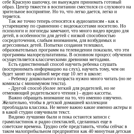
себе Красную шапочку, он вынужден принимать готовый
образ. Центр тяжести в воспитании сместился со слухового на
зрительное восприятие. Но то, что легко дается, легко и
теряется.
Так же точно теперь относятся к аудиозаписям - как к
устаревшему по сравнению с видеокассетами носителю. Но
психологи и логопеды замечают, что много видео вредно для
детей, в особенности для детей с низкой способностью
сосредоточения, слабым вниманием, для возбудимых и
агрессивных детей. Попытки создания телешкол,
образовательных программ на телевидении показали, что эти
программы малорезультативны. В основном процесс обучения
осуществляется классическими древними методами.
Есть единственный способ научить ребенка слушать
(воспринимать информацию на слух), научить тому, чем он
будет занят по крайней мере еще 10 лет в школе:
- Ребенку дошкольного возраста нужно много читать (но не
комиксы с минимумом текста).
- Другой способ (более легкий для родителей, но не
отменяющий родительского чтения ) - аудио кассеты.
Важно обращать внимание на то, что именно озвучено.
Желательно, чтобы в детской домашней коллекции
преобладала классика. Не менее важно какие именно актеры и
в какой студии озвучивали текст.
Видимо лучшими были и пока остаются записи с
грампластинок и радио спектаклей, сделанных еще в
советские времена. Трудно себе представить, чтобы сейчас в
таком малоприбыльном предприятии как 40 минутная детская