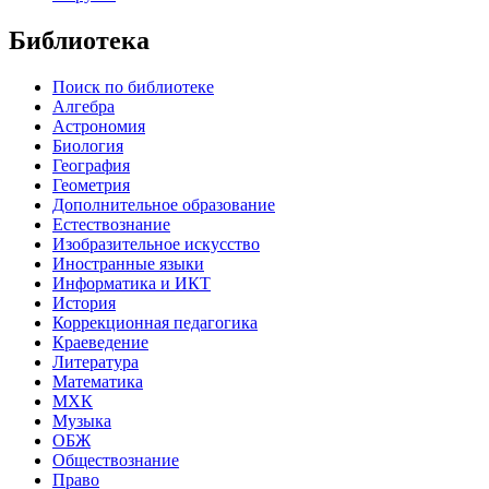
Библиотека
Поиск по библиотеке
Алгебра
Астрономия
Биология
География
Геометрия
Дополнительное образование
Естествознание
Изобразительное искусство
Иностранные языки
Информатика и ИКТ
История
Коррекционная педагогика
Краеведение
Литература
Математика
МХК
Музыка
ОБЖ
Обществознание
Право