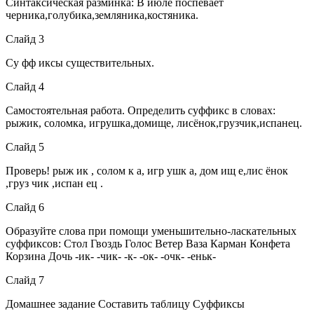
Синтаксическая разминка: В июле поспевает
черника,голубика,земляника,костяника.
Слайд 3
Су фф иксы существительных.
Слайд 4
Самостоятельная работа. Определить суффикс в словах:
рыжик, соломка, игрушка,домище, лисёнок,грузчик,испанец.
Слайд 5
Проверь! рыж ик , солом к а, игр ушк а, дом ищ е,лис ёнок
,груз чик ,испан ец .
Слайд 6
Образуйте слова при помощи уменьшительно-ласкательных
суффиксов: Стол Гвоздь Голос Ветер Ваза Карман Конфета
Корзина Дочь -ик- -чик- -к- -ок- -очк- -еньк-
Слайд 7
Домашнее задание Составить таблицу Суффиксы