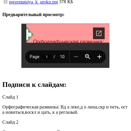
378 КБ
prezentatsiya_k_uroku.ppt
Предварительный просмотр:
Подписи к слайдам:
Слайд 1
Орфографическая разминка: Вд а леке,д о лина,скр и петь, ост
а новиться,воскл и цать, к а реглазый.
Слайд 2