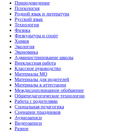
Природоведение
Психология
Родной язык и литература
Русский язык
Технология
Физика
Физкультура и спорт
Химия
Экология
Экономика
Администрирование школы
Внеклассная работа
Классное руководство
Материалы МО
Материалы для родителей
Материалы к аттестации
Междисциплинарное обобщение
Общепедагогические технологии
Работа с родителями
Социальная педагогика
Сценарии праздников
Аудиозаписи
Видеозаписи
Разное