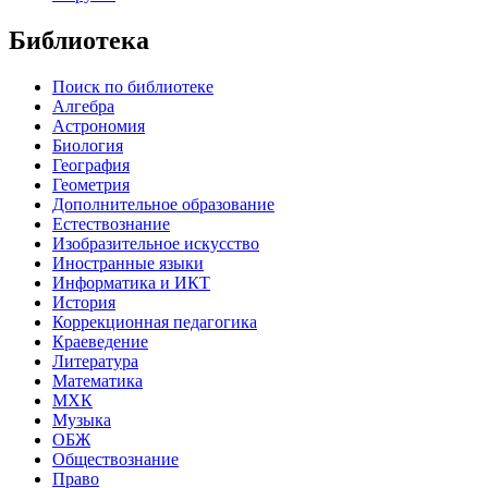
Библиотека
Поиск по библиотеке
Алгебра
Астрономия
Биология
География
Геометрия
Дополнительное образование
Естествознание
Изобразительное искусство
Иностранные языки
Информатика и ИКТ
История
Коррекционная педагогика
Краеведение
Литература
Математика
МХК
Музыка
ОБЖ
Обществознание
Право