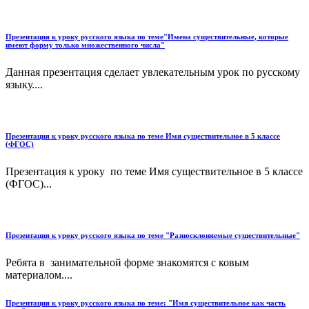
Презентация к уроку русского языка по теме"Имена существительные, которые
имеют форму только множественного числа"
Данная презентация сделает увлекательным урок по русскому
языку....
Презентация к уроку русского языка по теме Имя существительное в 5 классе
(ФГОС)
Презентация к уроку по теме Имя существительное в 5 классе
(ФГОС)...
Презентация к уроку русского языка по теме "Разносклоняемые существительные"
Ребята в занимательной форме знакомятся с ковым
материалом....
Презентация к уроку русского языка по теме: "Имя существительное как часть