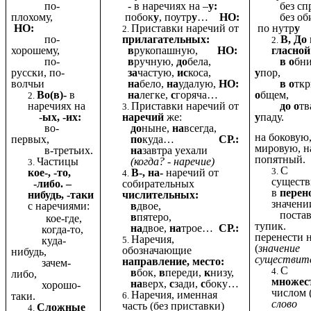
по-
- в наречиях на –
у:
без спро
плохому,
побок
у
, поутр
у
…
НО:
без оби
НО:
Приставки наречий от
по нутр
у
по-
прилагательных:
В, До
хорошему,
в
рукопашную,
НО:
гласной
по-
в
ручную,
до
бела,
в о
бн
русски, по-
за
частую,
ис
коса,
у
пор,
волчьи
на
бело,
на
удалую,
НО:
в о
тк
Во(в)-
в
на
легке,
с
горяча…
о
бщем,
наречиях на
Приставки наречий от
до о
тв
-
ых, -их:
наречий
же:
у
паду.
во-
до
ныне,
на
всегда,
на боковую,
первых,
по
куда…
СР.:
мировую, н
в-третьих.
на
завтра уехали
попятный.
Частицы
(когда? - наречие)
С
кое-, -то,
В-, на-
наречий от
сущест
-либо. –
собирательных
в
перен
нибудь, -таки
числительных:
значени
с наречиями:
в
двое,
постави
в
пятеро,
кое-где,
тупик.
на
двое,
на
трое…
СР.:
когда-то,
перенести н
Наречия,
куда-
(
значение
обозначающие
нибудь,
существит
направление, место:
зачем-
С
в
бок,
в
переди,
к
низу,
либо,
множес
на
верх,
с
зади,
с
боку…
хорошо-
числом 
Наречия, именная
таки.
слово
часть (без приставки)
Сложные