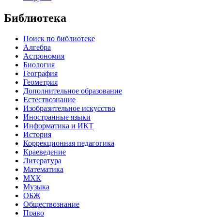
Библиотека
Поиск по библиотеке
Алгебра
Астрономия
Биология
География
Геометрия
Дополнительное образование
Естествознание
Изобразительное искусство
Иностранные языки
Информатика и ИКТ
История
Коррекционная педагогика
Краеведение
Литература
Математика
МХК
Музыка
ОБЖ
Обществознание
Право