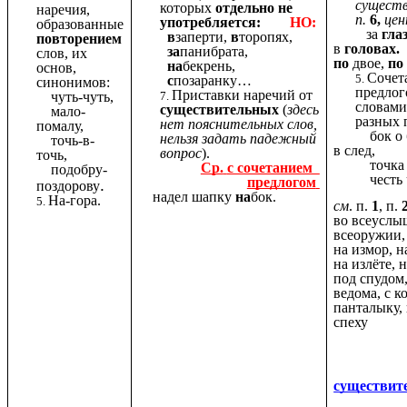
существ
которых
отдельно не
наречия,
п.
6,
це
употребляется:
НО:
образованные
за
глаз
в
заперти,
в
торопях,
повторением
в
головах.
за
панибрата,
слов, их
по
двое,
п
на
бекрень,
основ,
Сочет
с
позаранку…
синонимов:
предлог
Приставки наречий от
чуть-чуть,
словами
существительных
(
здесь
мало-
разных 
нет пояснительных слов,
помалу,
бок о бо
нельзя задать падежный
точь-в-
в след,
вопрос
).
точь,
точка в 
Ср.
с сочетанием
подобру-
честь ч
предлогом
.
поздорову
надел шапку
на
бок.
На-гора.
см
. п.
1
, п.
во всеуслы
всеоружии, 
на измор, н
на излёте, н
под спудом,
ведома, с к
панталыку, 
спеху
существите