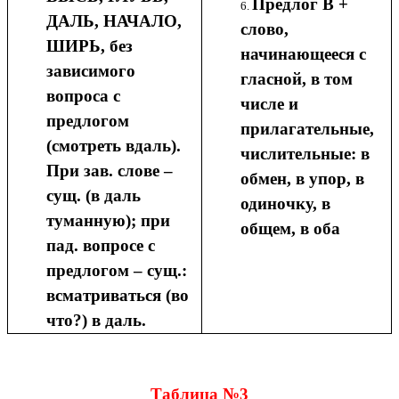
Предлог В +
ДАЛЬ, НАЧАЛО,
слово,
ШИРЬ, без
начинающееся с
зависимого
гласной, в том
вопроса с
числе и
предлогом
прилагательные,
(смотреть вдаль).
числительные: в
При зав. слове –
обмен, в упор, в
сущ. (в даль
одиночку, в
туманную); при
общем, в оба
пад. вопросе с
предлогом – сущ.:
всматриваться (во
что?) в даль.
Таблица №3