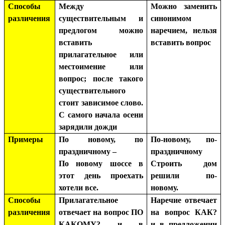
Способы
Между
Можно заменить
различения
существительным и
синонимом
предлогом можно
наречием, нельзя
вставить
вставить вопрос
прилагательное или
местоимение или
вопрос; после такого
существительного
стоит зависимое слово.
С самого начала осени
зарядили дожди
Примеры
По новому, по
По-новому, по-
праздничному –
праздничному
По новому шоссе в
Строить дом
этот день проехать
решили по-
хотели все.
новому.
Способы
Прилагательное
Наречие отвечает
различения
отвечает на вопрос ПО
на вопрос КАК?
КАКОМУ? и в
и в предложении