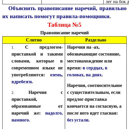
лег на бок 
Объяснить правописание наречий, правильно
их написать помогут правила-помощники
.
Таблица №5
Правописание наречий
Слитно
Раздельно
С предлогом-
Наречия на -ах,
приставкой и такими
обозначающие состояние,
словами, которые в
местонахождение или
современном языке не
время:
в сердцах, в
употребляются:
оземь,
головах, на днях.
вдребезги.
Наречия, соотносительное
Наречия с
с существительным, если
приставкой,
предлог-приставка
образованные от
кончается на согласную, а
наречий же:
надолго,
после него идет гласная:
намного.
без устали.