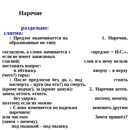
Наречие
раздельно:
слитно:
Предлог оканчивается на 1. Наречия,
образованные по типу
согласную, а слово начинается с «предлог + И.С.»,
если не имеет зависимых
гласной: слов и к нему нельзя
поставить вопрос:
в обтяжку. вверху – в верху
(чего?) горы;
После предлогов без, до, с, под стоять
насмерть – идти (на что?) на смерть.
(кроме подчас), за (кроме замуж): 2. Наречия затем,
зачем, оттого, отчего,
без удержу. потому, почему,
поэтому, если их можно
Слово изменяется по падежам заменить другим
наречием:
или числам: Зачем пришёл?
(зачем = почему).
под мышкой – под мышку.