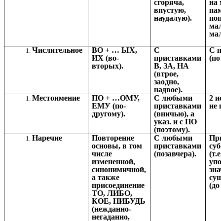
сгоряча,
на 
впустую,
па
наудалую).
по
ма
мал
Числительное
ВО + … ЫХ,
С
С 
ИХ (во-
приставками
(по
вторых).
В, ЗА, НА
(втрое,
заодно,
надвое).
Местоимение
ПО + …ОМУ,
С любыми
2 и
ЕМУ (по-
приставками
не 
другому).
(вничью), а
указ. и с ПО
(поэтому).
Наречие
Повторение
С любыми
Пр
основы, в том
приставками
су
числе
(позавчера).
(т.е
измененной,
уп
синонимичной,
зн
а также
су
присоединение
(до
ТО, ЛИБО,
КОЕ, НИБУДЬ
(нежданно-
негаданно,