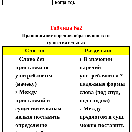
когда-то).
Таблица №2
Правописание наречий, образованных от
существительных
Слитно
Раздельно
Слово без
В значении
приставки не
наречий
употребляется
употребляются 2
(начеку)
падежные формы
Между
слова (под спуд,
приставкой и
под спудом)
существительным
Между
нельзя поставить
предлогом и сущ.
определение
можно поставить