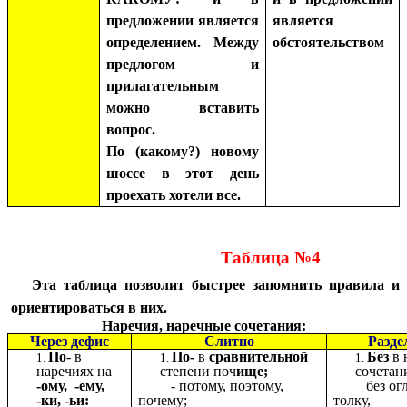
предложении является
является
определением. Между
обстоятельством
предлогом и
прилагательным
можно вставить
вопрос.
По (какому?) новому
шоссе в этот день
проехать хотели все.
Таблица №4
Эта таблица позволит быстрее запомнить правила и
ориентироваться в них.
Наречия, наречные сочетания:
Через дефис
Слитно
Разде
По
- в
По-
в
сравнительной
Без
в 
наречиях на
степени поч
ище;
сочетан
-ому, -ему,
- потому, поэтому,
без ог
-ки, -ьи:
почему;
толку,