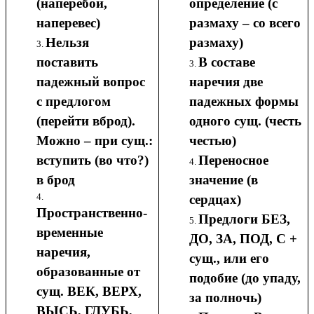
(наперебой,
определение (с
наперевес)
размаху – со всего
Нельзя
размаху)
поставить
В составе
падежный вопрос
наречия две
с предлогом
падежных формы
(перейти вброд).
одного сущ. (честь
Можно – при сущ.:
честью)
вступить (во что?)
Переносное
в брод
значение (в
сердцах)
Пространственно-
Предлоги БЕЗ,
временные
ДО, ЗА, ПОД, С +
наречия,
сущ., или его
образованные от
подобие (до упаду,
сущ. ВЕК, ВЕРХ,
за полночь)
ВЫСЬ, ГЛУБЬ,