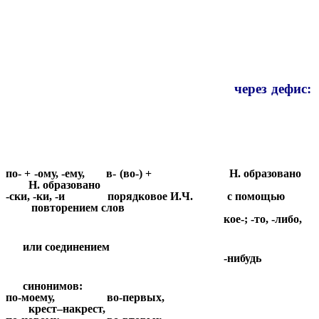
через дефис:
по- + -ому, -ему, в- (во-) + Н. образовано
Н. образовано
-ски, -ки, -и порядковое И.Ч. с помощью
повторением слов
кое-; -то, -либо,
или соединением
-нибудь
синонимов:
по-моему, во-первых,
крест–накрест,