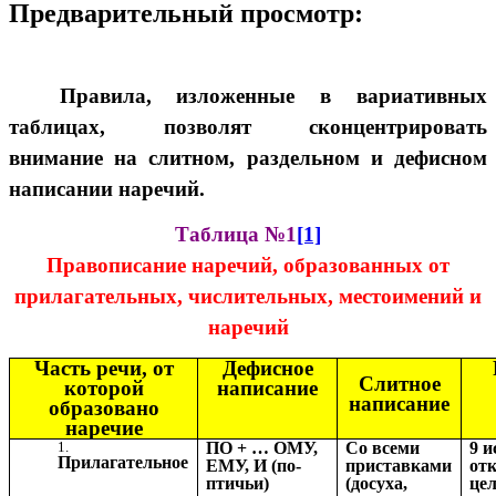
Предварительный просмотр:
Правила, изложенные в вариативных
таблицах, позволят сконцентрировать
внимание на слитном, раздельном и дефисном
написании наречий.
Таблица №1
[1]
Правописание наречий, образованных от
прилагательных, числительных, местоимений и
наречий
Часть речи, от
Дефисное
Слитное
которой
написание
написание
образовано
наречие
ПО + … ОМУ,
Со всеми
9 и
Прилагательное
ЕМУ, И (по-
приставками
от
птичьи)
(досуха,
цел