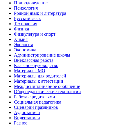
Природоведение
Психология
Родной язык и литература
Русский язык
Технология
Физика
Физкультура и спорт
Химия
Экология
Экономика
Администрирование школы
Внеклассная работа
Классное руководство
Материалы МО
Материалы для родителей
Материалы к аттестации
Междисциплинарное обобщение
Общепедагогические технологии
Работа с родителями
Социальная педагогика
Сценарии праздников
Аудиозаписи
Видеозаписи
Разное