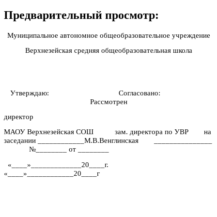
Предварительный просмотр:
Муниципальное автономное общеобразовательное учреждение
Верхнезейская средняя общеобразовательная школа
Утверждаю: Согласовано:
Рассмотрен
директор
МАОУ Верхнезейская СОШ зам. директора по УВР на
заседании ____________М.В.Венглинская _______________
№________ от ________
«____»_____________20____г.
«____»____________20____г