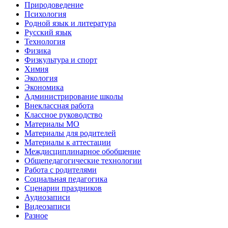
Природоведение
Психология
Родной язык и литература
Русский язык
Технология
Физика
Физкультура и спорт
Химия
Экология
Экономика
Администрирование школы
Внеклассная работа
Классное руководство
Материалы МО
Материалы для родителей
Материалы к аттестации
Междисциплинарное обобщение
Общепедагогические технологии
Работа с родителями
Социальная педагогика
Сценарии праздников
Аудиозаписи
Видеозаписи
Разное