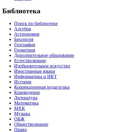
Библиотека
Поиск по библиотеке
Алгебра
Астрономия
Биология
География
Геометрия
Дополнительное образование
Естествознание
Изобразительное искусство
Иностранные языки
Информатика и ИКТ
История
Коррекционная педагогика
Краеведение
Литература
Математика
МХК
Музыка
ОБЖ
Обществознание
Право