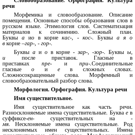
Словообразование. Орфография. Культура
речи
Морфемика и словообразование. Описание
помещения. Основные способы образования слов в
русском языке. Этимология слов. Систематизация
материалов к сочинению. Сложный план.
Буквы
а
и
о
в корне
кас-, - кос-.
Буквы
а я о
в
корне
–гар-, - гор-.
Буквы
а
и
о
в корне
- зар-, -зор-.
Буквы
ы,
и
после приставок. Гласные в
приставках
пре-
и
при-.
Соединительные
гласные
о
и
е
в сложных словах.
Сложносокращенные слова. Морфемный и
словообразовательный разбор слова.
Морфология. Орфография. Культура речи
Имя существительное.
Имя существительное как часть речи.
Разносклоняемые имена существительные. Буква
е
в
суффиксе
-ен-
существительных на
-
мя.
Несклоняемые имена существительные. Род
несклоняемых имен существительных. Имена