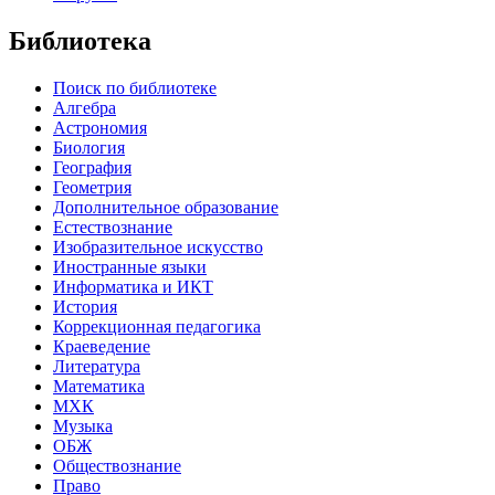
Библиотека
Поиск по библиотеке
Алгебра
Астрономия
Биология
География
Геометрия
Дополнительное образование
Естествознание
Изобразительное искусство
Иностранные языки
Информатика и ИКТ
История
Коррекционная педагогика
Краеведение
Литература
Математика
МХК
Музыка
ОБЖ
Обществознание
Право