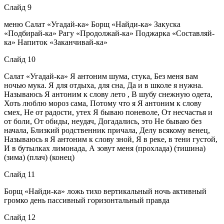
Слайд 9
меню Салат «Угадай-ка» Борщ «Найди-ка» Закуска
«Подбирай-ка» Рагу «Продолжай-ка» Поджарка «Составляй-
ка» Напиток «Заканчивай-ка»
Слайд 10
Салат «Угадай-ка» Я антоним шума, стука, Без меня вам
ночью мука. Я для отдыха, для сна, Да и в школе я нужна.
Называюсь Я антоним к слову лето , В шубу снежную одета,
Хоть люблю мороз сама, Потому что я Я антоним к слову
смех, Не от радости, утех Я бываю поневоле, От несчастья и
от боли, От обиды, неудач, Догадались, это Не бываю без
начала, Близкий родственник причала, Делу всякому венец,
Называюсь я Я антоним к слову зной, Я в реке, в тени густой,
И в бутылках лимонада, А зовут меня (прохлада) (тишина)
(зима) (плач) (конец)
Слайд 11
Борщ «Найди-ка» ложь тихо вертикальный ночь активный
громко день пассивный горизонтальный правда
Слайд 12