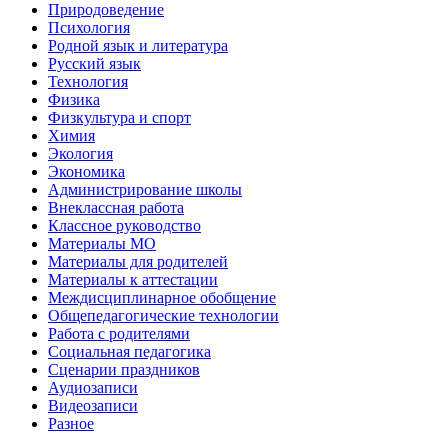
Природоведение
Психология
Родной язык и литература
Русский язык
Технология
Физика
Физкультура и спорт
Химия
Экология
Экономика
Администрирование школы
Внеклассная работа
Классное руководство
Материалы МО
Материалы для родителей
Материалы к аттестации
Междисциплинарное обобщение
Общепедагогические технологии
Работа с родителями
Социальная педагогика
Сценарии праздников
Аудиозаписи
Видеозаписи
Разное