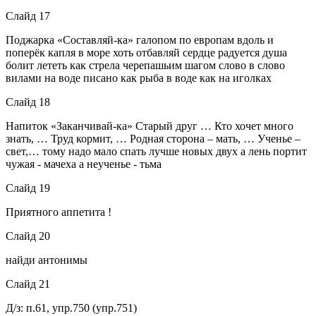
Слайд 17
Поджарка «Составляй-ка» галопом по европам вдоль и
поперёк капля в море хоть отбавляй сердце радуется душа
болит лететь как стрела черепашьим шагом слово в слово
вилами на воде писано как рыба в воде как на иголках
Слайд 18
Напиток «Заканчивай-ка» Старый друг … Кто хочет много
знать, … Труд кормит, … Родная сторона – мать, … Ученье –
свет,… тому надо мало спать лучше новых двух а лень портит
чужая - мачеха а неученье - тьма
Слайд 19
Приятного аппетита !
Слайд 20
найди антонимы
Слайд 21
Д/з: п.61, упр.750 (упр.751)