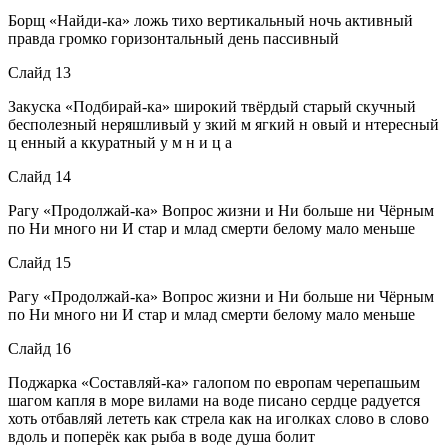
Борщ «Найди-ка» ложь тихо вертикальный ночь активный
правда громко горизонтальный день пассивный
Слайд 13
Закуска «Подбирай-ка» широкий твёрдый старый скучный
бесполезный неряшливый у зкий м ягкий н овый и нтересный
ц енный а ккуратный у м н и ц а
Слайд 14
Рагу «Продолжай-ка» Вопрос жизни и Ни больше ни Чёрным
по Ни много ни И стар и млад смерти белому мало меньше
Слайд 15
Рагу «Продолжай-ка» Вопрос жизни и Ни больше ни Чёрным
по Ни много ни И стар и млад смерти белому мало меньше
Слайд 16
Поджарка «Составляй-ка» галопом по европам черепашьим
шагом капля в море вилами на воде писано сердце радуется
хоть отбавляй лететь как стрела как на иголках слово в слово
вдоль и поперёк как рыба в воде душа болит