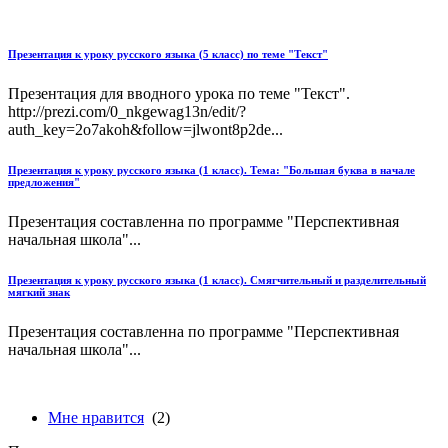
Презентация к уроку русского языка (5 класс) по теме "Текст"
Презентация для вводного урока по теме "Текст".
http://prezi.com/0_nkgewag13n/edit/?
auth_key=2o7akoh&follow=jlwont8p2de...
Презентация к уроку русского языка (1 класс). Тема: "Большая буква в начале
предложения"
Презентация составленна по программе "Перспективная
начальная школа"...
Презентация к уроку русского языка (1 класс). Смягчительный и разделительный
мягкий знак
Презентация составленна по программе "Перспективная
начальная школа"...
Мне нравится
(2)