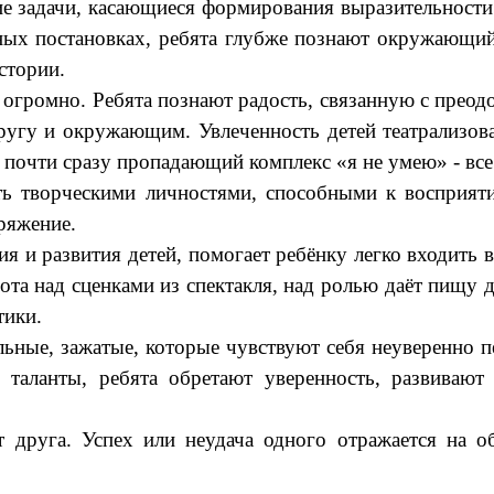
ие задачи, касающиеся формирования выразительности
анных постановках, ребята глубже познают окружающи
стории.
 огромно. Ребята познают радость, связанную с преод
угу и окружающим. Увлеченность детей театрализова
 почти сразу пропадающий комплекс «я не умею» - все 
ыть творческими личностями, способными к восприят
ряжение.
 и развития детей, помогает ребёнку легко входить в
бота над сценками из спектакля, над ролью даёт пищ
тики.
льные, зажатые, которые чувствуют себя неуверенно п
 таланты, ребята обретают уверенность, развиваю
т друга. Успех или неудача одного отражается на об