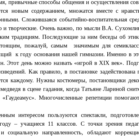
мя, привычные способы общения и осуществления совм
ются новым содержанием, множатся вместе с нравс
онными. Сложившаяся событийно-воспитательная сре
но и творческие. Очень важно, по мысли В.А. Сухомл
им традициям. Последующие за ним беседы об этике 
тоящим, пожалуй, самым значимым для семикласс
ящий к году основания нашей гимназии. Именно в эт
. Этот день можно назвать «игрой в XIX век». Подг
едений. Как правило, в постановке задействована п
ётся каждому. Нужны костюмеры, постановщики декор
едведя в сцене гадания, когда Татьяне Лариной снит
 «Гаудеамус».
Многочисленные репетиции помогают
нным интересом пользуются спектакли, подготовл
году – учащиеся 11 классов. С точки зрения педаг
 социальную направленность, обладают коррекци