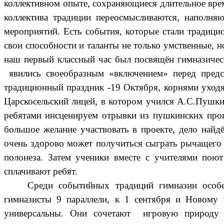
коллективном опыте, сохраняющиеся длительное вре
коллектива традиции переосмысливаются, наполня
мероприятий. Есть события, которые стали традици
свои способности и таланты не только умственные, 
наш первый классный час был посвящён гимназическ
явились своеобразным «включением» перед предс
традиционный праздник -19 Октября, корнями уход
Царскосельский лицей, в котором учился А.С.Пушкин
ребятами инсценируем отрывки из пушкинских произв
большое желание участвовать в проекте, дело найд
очень здорово может получиться сыграть рычащего м
полонеза. Затем ученики вместе с учителями поют
сплачивают ребят.
Среди событийных традиций гимназии особе
гимназисты 9 параллели, к 1 сентября и Новому 
универсальны. Они сочетают игровую природу и