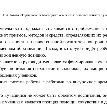
Г. А. Зотова «Формирование благоприятного психологического климата в уч
еятельности однажды сталкивается с проблемами в
же от приёмов, методов и средств, определяющих их р
ли о важности и первостепенной воспитательной роли
еменном образовании. Школа, в которую придёт ребён
шую жизненную позицию.
 классного руководителя является формирование учени
ребует понимания психологии школьников, их эмоцио
ношениях учеников.
ная система работы с ребятами во внеурочное врем
.
то «учащийся не может быть объектом воспитания, он
к ученикам является позиция помощи, сочувствия и д