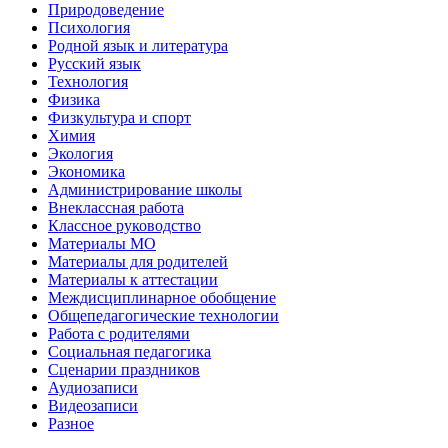
Природоведение
Психология
Родной язык и литература
Русский язык
Технология
Физика
Физкультура и спорт
Химия
Экология
Экономика
Администрирование школы
Внеклассная работа
Классное руководство
Материалы МО
Материалы для родителей
Материалы к аттестации
Междисциплинарное обобщение
Общепедагогические технологии
Работа с родителями
Социальная педагогика
Сценарии праздников
Аудиозаписи
Видеозаписи
Разное