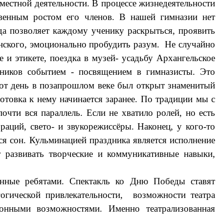
естной деятельности. В процессе жизнедеятельности
твенным ростом его членов. В нашей гимназии нет
да позволяет каждому ученику раскрыться, проявить
инского, эмоционально пробудить разум. Не случайно
и этикете, поездка в музей- усадьбу Архангельское
ников событием - посвящением в гимназисты. Это
от день в позапрошлом веке был открыт знаменитый
отовка к нему начинается заранее. По традиции мы с
очти вся параллель. Если не хватило ролей, но есть
аций, свето- и звукорежиссёры. Наконец, у кого-то
ся сон. Кульминацией праздника является исполнение
 развивать творческие и коммуникативные навыки,
енные ребятами. Спектакль ко Дню Победы ставят
огической привлекательности, возможности театра
онными возможностями. Именно театрализованная