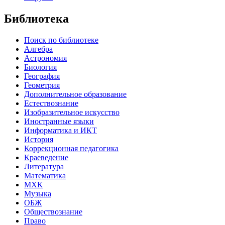
Библиотека
Поиск по библиотеке
Алгебра
Астрономия
Биология
География
Геометрия
Дополнительное образование
Естествознание
Изобразительное искусство
Иностранные языки
Информатика и ИКТ
История
Коррекционная педагогика
Краеведение
Литература
Математика
МХК
Музыка
ОБЖ
Обществознание
Право