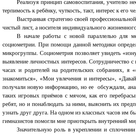
Реализуя принцип самовоспитания, учителю необ
терпимость к ребёнку, чуткость, такт, интерес к его 
Выстраивая стратегию своей профессиональной 
чистый лист, а носителя индивидуального жизненног
В начале работы с новой параллелью для м
социометрии. При помощи данной методики определя
микрогруппы. Социометрия позволяет увидеть «изну
выявление личностных интересов. Сотрудничество с
часах и родителей на родительских собраниях, я 
знакомиться», «Мои увлечения и интересы», «Дава
получали новую информацию, но ее обсуждали, анал
таких игровых приёмов с мячом, как его перебрасы
ребят, но и понаблюдать за ними, выяснить их пред
узнать друг друга. На одном из классных часов им 
гимназистов помогли мне приоткрыть внутренний ми
Значительную роль в укреплении и сплочении 