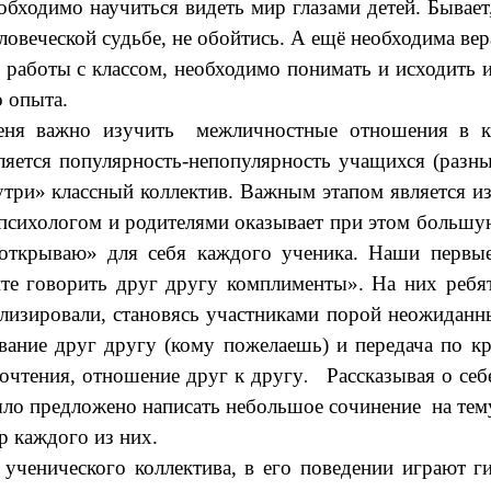
ходимо научиться видеть мир глазами детей. Бывает, 
человеческой судьбе, не обойтись. А ещё необходима ве
работы с классом, необходимо понимать и исходить из
о опыта.
еня важно изучить межличностные отношения в кла
ется популярность-непопулярность учащихся (разный
три» классный коллектив. Важным этапом является и
 психологом и родителями оказывает при этом большу
«открываю» для себя каждого ученика.
Наши первые
йте говорить друг другу комплименты».
На них ребят
изировали, становясь участниками порой неожиданны
вание друг другу (кому пожелаешь) и передача по к
почтения, отношение друг к другу
Рассказывая о себе
.
было предложено написать небольшое сочинение на те
р каждого из них.
ученического коллектива, в его поведении играют г