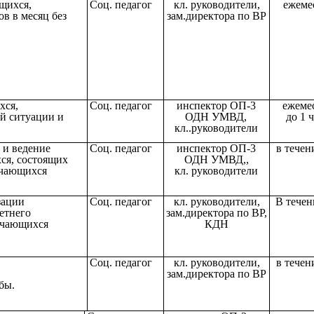
щихся,
Соц. педагог
кл. руководители,
ежеме
в в месяц без
зам.директора по ВР
хся,
Соц. педагог
инспектор ОП-3
ежеме
й ситуации и
ОДН УМВД,
до 1 
кл..руководители
 и ведение
Соц. педагог
инспектор ОП-3
в течен
ся, состоящих
ОДН УМВД,,
учающихся
кл. руководители
зации
Соц. педагог
кл. руководители,
В течен
летнего
зам.директора по ВР,
учающихся
КДН
Соц. педагог
кл. руководители,
в течен
зам.директора по ВР
бы.