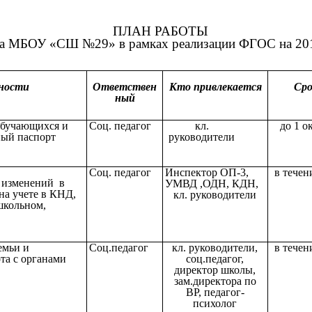
________2
ПЛАН РАБОТЫ
га МБОУ «СШ №29» в рамках реализации ФГОС на 20
ности
Ответствен
Кто привлекается
Ср
ный
обучающихся и
Соц. педагог
кл.
до 1 о
ый паспорт
руководители
Соц. педагог
Инспектор ОП-3,
в течен
 изменений в
УМВД ,ОДН, КДН,
на учете в КНД,
кл. руководители
кольном,
емьи и
Соц.педагог
кл. руководители,
в течен
та с органами
соц.педагог,
директор школы,
зам.директора по
ВР, педагог-
психолог