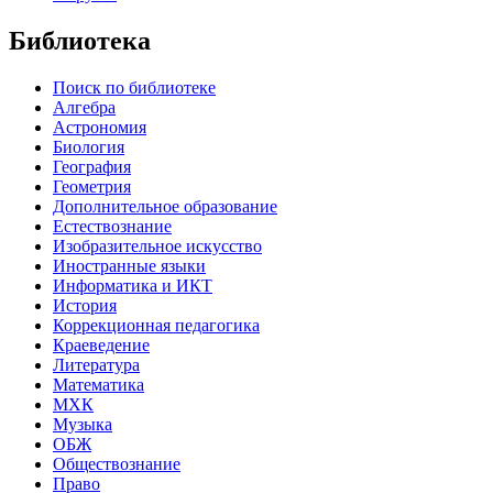
Библиотека
Поиск по библиотеке
Алгебра
Астрономия
Биология
География
Геометрия
Дополнительное образование
Естествознание
Изобразительное искусство
Иностранные языки
Информатика и ИКТ
История
Коррекционная педагогика
Краеведение
Литература
Математика
МХК
Музыка
ОБЖ
Обществознание
Право