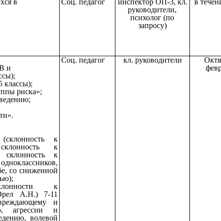
хся в
Соц. педагог
инспектор ОП-3, кл.
в течен
руководители,
психолог (по
запросу)
Соц. педагог
кл. руководители
Октя
В и
февр
ссы);
5 классы);
уппы риска»;
оведению;
ти».
 (склонность к
склонность к
, склонность к
 одноклассников,
бе, со сниженной
ью);
клонности к
рел А.Н.) 7-11
овреждающему и
ю, агрессии и
едению, волевой