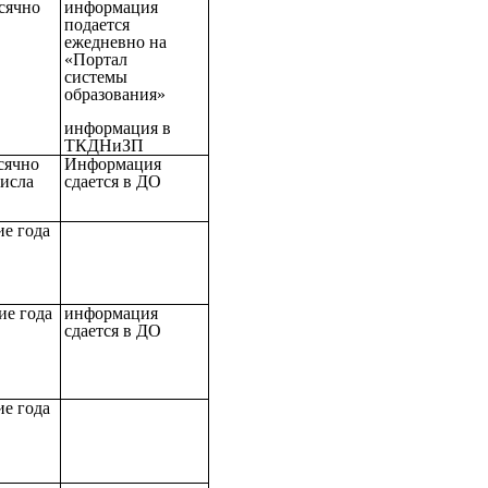
сячно
информация
подается
ежедневно на
«Портал
системы
образования»
информация в
ТКДНиЗП
сячно
Информация
числа
сдается в ДО
ие года
ие года
информация
сдается в ДО
ие года