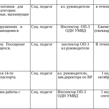
 питания для
Соц. педагог
кл. руководители
в течен
категории
тные, малоимущие
арушениях и
Соц. педагог
Инспектор ОП-3
Ежеме
учающимися
ОДН УМВД
(ежеквар
учу. Посещение
Соц. педагог
инспектор ОП-3
В течен
щихся,
кл.руководители
ся 14-ти
Соц. педагог
кл. руководители,
1 не
 паспорта.
зам.директора по ВР
октябр
ана работы с
Соц. педагог
Инспектор ОП-3
1 не
ОДН УМВД
сент