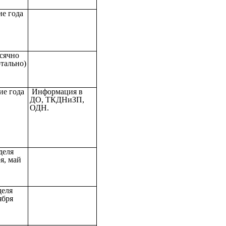
ие года
сячно
тально)
ие года
Информация в
ДО, ТКДНиЗП,
ОДН.
деля
я, май
деля
ября