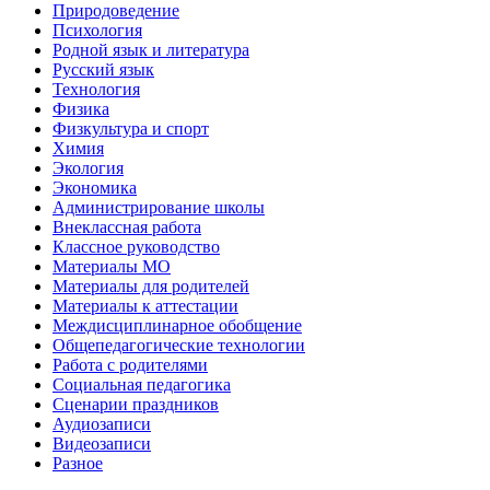
Природоведение
Психология
Родной язык и литература
Русский язык
Технология
Физика
Физкультура и спорт
Химия
Экология
Экономика
Администрирование школы
Внеклассная работа
Классное руководство
Материалы МО
Материалы для родителей
Материалы к аттестации
Междисциплинарное обобщение
Общепедагогические технологии
Работа с родителями
Социальная педагогика
Сценарии праздников
Аудиозаписи
Видеозаписи
Разное