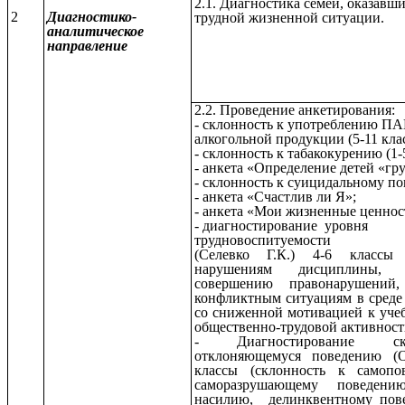
2.1. Диагностика семей, оказавши
2
Диагностико-
трудной жизненной ситуации.
аналитическое
направление
2.2. Проведение анкетирования:
- склонность к употреблению ПА
алкогольной продукции (5-11 кла
- склонность к табакокурению (1-
- анкета «Определение детей «гр
- склонность к суицидальному п
- анкета «Счастлив ли Я»;
- анкета «Мои жизненные ценнос
- диагностирование уровня
трудновоспитуемости
(Селевко Г.К.) 4-6 классы
нарушениям дисциплины, 
совершению правонарушений
конфликтным ситуациям в среде
со сниженной мотивацией к уче
общественно-трудовой активност
- Диагностирование с
отклоняющемуся поведению (О
классы (склонность к самоп
саморазрушающему поведени
насилию, делинквентному пов