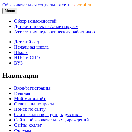
Образовательная социальная сеть
ns
portal.ru
Меню
Обзор возможностей
Детский проект «Алые паруса»
Аттестация педагогических работников
Детский сад
Начальная школа
Школа
НПО и СПО
ВУЗ
Навигация
Вход/регистрация
Главная
Мой мини-сайт
Ответы на вопросы
Поиск по сайту
Сайты классов, групп, кружков...
Сайты образовательных учреждений
Сайты коллег
Форумы