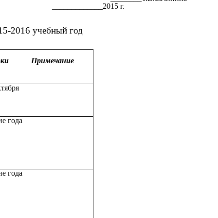
015 г.
15-2016 учебный год
оки
Примечание
ктября
ие года
ие года