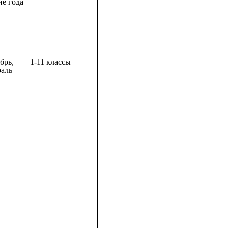
ие года
брь,
1-11 классы
аль