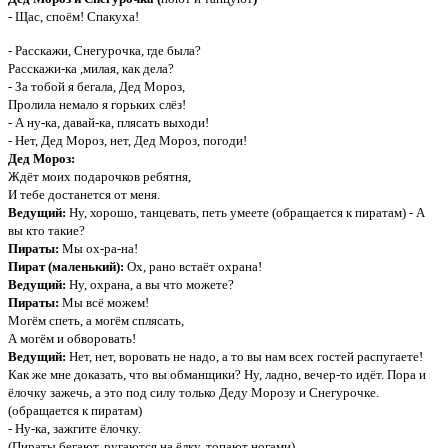
- Щас, споём! Спакуха!
- Расскажи, Снегурочка, где была?
Расскажи-ка ,милая, как дела?
- За тобой я бегала, Дед Мороз,
Пролила немало я горьких слёз!
- А ну-ка, давай-ка, плясать выходи!
- Нет, Дед Мороз, нет, Дед Мороз, погоди!
Дед Мороз:
Ждёт моих подарочков ребятня,
И тебе достанется от меня.
Ведущий:
Ну, хорошо, танцевать, петь умеете (обращается к пиратам) - А
вы кто такие?
Пираты:
Мы ох-ра-на!
Пират (маленький):
Ох, рано встаёт охрана!
Ведущий:
Ну, охрана, а вы что можете?
Пираты:
Мы всё можем!
Могём спеть, а могём сплясать,
А могём и обворовать!
Ведущий:
Нет, нет, воровать не надо, а то вы нам всех гостей распугаете!
Как же мне доказать, что вы обманщики? Ну, ладно, вечер-то идёт. Пора и
ёлочку зажечь, а это под силу только Деду Морозу и Снегурочке.
(обращается к пиратам)
- Ну-ка, зажгите ёлочку.
(Пираты бегают, ругаются на ёлку, топают ногами)