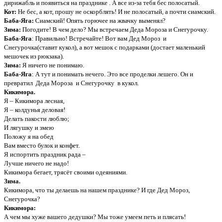
дирижабль и появиться на празднике . А все из-за тебя бес полосатый.
Кот:
Не бес, а кот, прошу не оскорблять! И не полосатый, а почти сиамский.
Баба-Яга:
Сиамский! Опять горючее на жвачку выменял?
Зима:
Погодите! В чем дело? Мы встречаем Деда Мороза и Снегурочку.
Баба-Яга
: Правильно! Встречайте! Вот вам Дед Мороз и
Снегурочка(ставит кукол), а вот мешок с подарками (достает маленький
мешочек из рюкзака).
Зима:
Я ничего не понимаю.
Баба-Яга
: А тут и понимать нечего. Это все проделки лешего. Он и
превратил Деда Мороза и Снегурочку в кукол.
Кикимора.
Я – Кикимора лесная,
Я – колдунья деловая!
Делать пакости люблю;
И лягушку и змею
Положу я на обед
Вам вместо булок и конфет.
Я испортить праздник рада –
Лучше ничего не надо!
Кикимора бегает, трясёт своими одеяниями.
Зима.
Кикимора, что ты делаешь на нашем празднике? И где Дед Мороз,
Снегурочка?
Кикимора:
А чем мы хуже вашего дедушки? Мы тоже умеем петь и плясать!