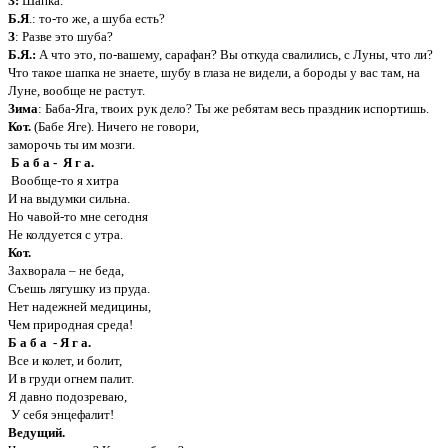
З:
Шапка.
Б.Я
.: то-то же, а шуба есть?
З
: Разве это шуба?
Б.Я.:
А что это, по-вашему, сарафан? Вы откуда свалились, с Луны, что ли?
Что такое шапка не знаете, шубу в глаза не видели, а бороды у вас там, на
Луне, вообще не растут.
Зима
: Баба-Яга, твоих рук дело? Ты же ребятам весь праздник испортишь.
Кот.
(Бабе Яге). Ничего не говори,
заморочь ты им мозги.
Б а б а - Я г а.
Вообще-то я хитра
И на выдумки сильна.
Но чавой-то мне сегодня
Не колдуется с утра.
Кот.
Захворала – не беда,
Съешь лягушку из пруда.
Нет надежней медицины,
Чем природная среда!
Б а б а - Я г а.
Все и колет, и болит,
И в груди огнем палит.
Я давно подозреваю,
У себя энцефалит!
Ведущий.