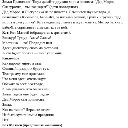
Зима:
Правильно! Тогда давайте дружно хором позовем: "Дед Мороз,
Снегурочка, мы вас ждем!" (дети повторяют)
Дед Мороз и Снегурочка не появляется. Слышится звук мотора ,и
появляются Кикимора, Баба-Яга, за плечами мешок, в руках игрушки "дед
мороз и снегурочка". Кот следом мурлычет и жует жвачку. Мотор глохнет,
Баба-Яга спрыгивает с метлы, кот за ней.
Кот
. Кот Матвей (обращается к зрителям}.
Бонжур! Тужур! Алям! Салям!
Местечко — во! Подходит нам.
Здесь дискотеку свою мы устроим.
А кто будет против — вмиг успокоим.
Кикимора.
Как народу много в зале,
Славный праздник будет тут.
Телеграмму мне прислали,
Что меня здесь очень ждут.
Обскакала всех в эстраде,
К вам рвалась, что было сил,-
Знала: здесь мне будут рады-
Дед Мороз сам пригласил.
Зима.
Кто вы такие? Держите ответ.
Не быть хулиганам на празднике,
Нет!
Кот Матвей
(представляя компанию).