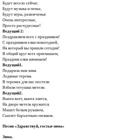
Будет весело сейчас.
Будут музыка и пенье,
Будут игры, развлеченья
Очень интересные,
Просто расчудесные!
Ведущий 2:
Поздравляем всех с праздником!
С праздником елки новогодней,
На который вы пришли сегодня!
В общий круг всех приглашаем,
Праздник елки начинаем!
Ведущий1.
Подарила нам зима
Ледяные терема.
В теремах для нас постели
Взбили тетушки метели.
Ведущий2.
Вьюга воет, вьюга злится,
На дворе метель кружится.
Машет белым рукавом,
Сыплет бархатным снежком.
Песня «Здравствуй, гостья-зима»
Зима.