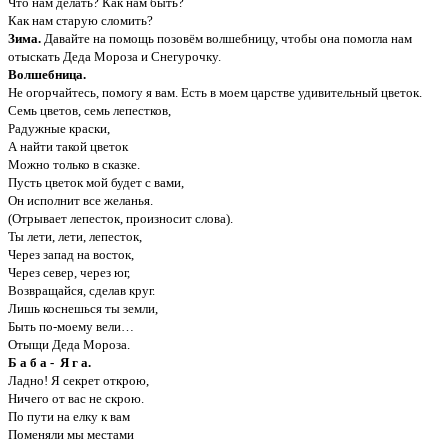
Что нам делать? Как нам быть?
Как нам старую сломить?
Зима.
Давайте на помощь позовём волшебницу, чтобы она помогла нам
отыскать Деда Мороза и Снегурочку.
Волшебница.
Не огорчайтесь, помогу я вам. Есть в моем царстве удивительный цветок.
Семь цветов, семь лепестков,
Радужные краски,
А найти такой цветок
Можно только в сказке.
Пусть цветок мой будет с вами,
Он исполнит все желанья.
(Отрывает лепесток, произносит слова).
Ты лети, лети, лепесток,
Через запад на восток,
Через север, через юг,
Возвращайся, сделав круг.
Лишь коснешься ты земли,
Быть по-моему вели…
Отыщи Деда Мороза.
Б а б а - Я г а.
Ладно! Я секрет открою,
Ничего от вас не скрою.
По пути на елку к вам
Поменяли мы местами