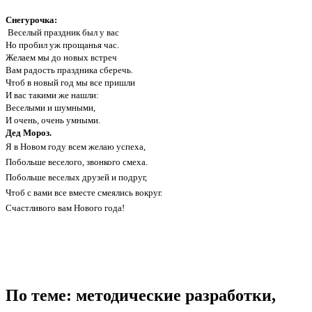
Снегурочка:
Веселый праздник был у вас
Но пробил уж прощанья час.
Желаем мы до новых встреч
Вам радость праздника сберечь.
Чтоб в новый год мы все пришли
И вас такими же нашли:
Веселыми и шумными,
И очень, очень умными.
Дед Мороз.
Я в Новом году всем желаю успеха,
Побольше веселого, звонкого смеха.
Побольше веселых друзей и подруг,
Чтоб с вами все вместе смеялись вокруг.
Счастливого вам Нового года!
По теме: методические разработки,