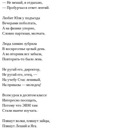
— Не мешай, я отдыхаю,
— Пробурчал в ответ лентяй.
Любит Юля у подъезда
Вечерами поболтать,
А на физике упорно,
Словно партизан, молчать.
Люда химию зубрила
В воскресенье целый день.
А во вторник все забыла,
Повторить-то было лень.
Не ругай его, директор,
Не ругай его, отец, —
На учебу Стас ленивый,
На приказы — молодец!
Всем урок в десятом классе
Интересно посещать,
Потому что ЭВМ там
Стали нынче изучать.
Пляшут волки, пляшут зайцы,
Пляшут Леший и Яга.