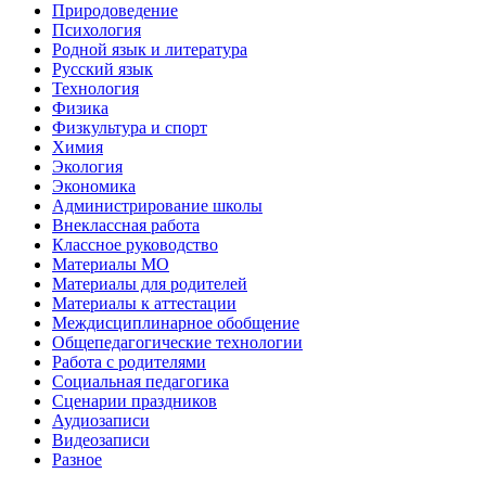
Природоведение
Психология
Родной язык и литература
Русский язык
Технология
Физика
Физкультура и спорт
Химия
Экология
Экономика
Администрирование школы
Внеклассная работа
Классное руководство
Материалы МО
Материалы для родителей
Материалы к аттестации
Междисциплинарное обобщение
Общепедагогические технологии
Работа с родителями
Социальная педагогика
Сценарии праздников
Аудиозаписи
Видеозаписи
Разное