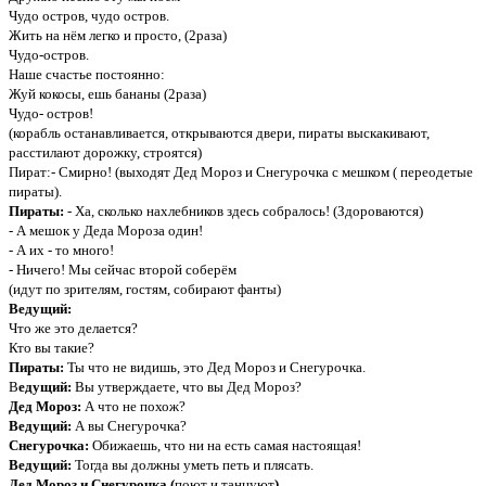
Чудо остров, чудо остров.
Жить на нём легко и просто, (2раза)
Чудо-остров.
Наше счастье постоянно:
Жуй кокосы, ешь бананы (2раза)
Чудо- остров!
(корабль останавливается, открываются двери, пираты выскакивают,
расстилают дорожку, строятся)
Пират:- Смирно! (выходят Дед Мороз и Снегурочка с мешком ( переодетые
пираты).
Пираты:
- Ха, сколько нахлебников здесь собралось! (Здороваются)
- А мешок у Деда Мороза один!
- А их - то много!
- Ничего! Мы сейчас второй соберём
(идут по зрителям, гостям, собирают фанты)
Ведущий:
Что же это делается?
Кто вы такие?
Пираты:
Ты что не видишь, это Дед Мороз и Снегурочка.
В
едущий:
Вы утверждаете, что вы Дед Мороз?
Дед Мороз:
А что не похож?
Ведущий:
А вы Снегурочка?
Снегурочка:
Обижаешь, что ни на есть самая настоящая!
Ведущий:
Тогда вы должны уметь петь и плясать.
Дед Мороз и Снегурочка (
поют и танцуют
)