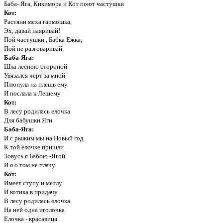
Баба- Яга, Кикимора и Кот поют частушки
Кот:
Растяни меха гармошка,
Эх, давай наяривай!
Пой частушки , Бабка Ежка,
Пой не разговаривай.
Баба-Яга:
Шла лесною стороной
Увязался черт за мной
Плюнула на плешь ему
И послала к Лешему
Кот:
В лесу родилась елочка
Для бабушки Яги
Баба-Яга:
И с рыжим мы на Новый год
К той елочке пришли
Зовусь я Бабою -Ягой
И я о том не плачу
Кот:
Имеет ступу и метлу
И котика в придачу
В лесу родилась елочка
На ней одна иголочка
Елочка - красавица