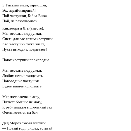
5. Растяни меха, гармошка,
Эх, играй-наяривай!
Пой частушки, Бабка-Ёжка,
Пой, не разговаривай!
Кикимора и Яга (вместе).
Мы, веселые подружки,
Спеть для вас хотим частушки.
Кто частушки тоже знает,
Пусть выходит, подпевает!
Поют частушки поочередно.
Мы, веселые подружки,
Любим петь и танцевать.
Новогодние частушки
Будем нынче исполнять.
Мерзнет елочка в лесу,
Плачет: больше не могу,
К ребятишкам в школьный зал
Очень хочется на бал.
Дед Мороз сказал лентяю:
— Новый год пришел, вставай!