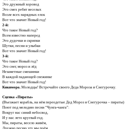
Это дружный хоровод
Это смех ребят веселых
Возле всех нарядных елок
Вот что значит Новый год!
2-й:
Что такое Новый год?
Всем известно наперед
Это дудочки и скрипки
Шутки, песни и улыбки
Вот что значит Новый год!
3-й:
Что такое Новый год?
Это снег, мороз и лёд
Незаметные смешинки
В каждой падающей снежинке
Вот что значит Новый год!
Кикимора.
Молодцы! Встречайте своего Деда Мороза и Снегурочку.
Сценка «Пираты»
(Въезжает корабль, на нём переодетые Дед Мороз и Снегурочка – пираты)
Поют под мелодию песни “Чунга-чанга”:
Вокруг нас синий небосвод,
И у нас лето круглый год.
Мы, пираты, весело живём,
Дружно песню эту мы поём