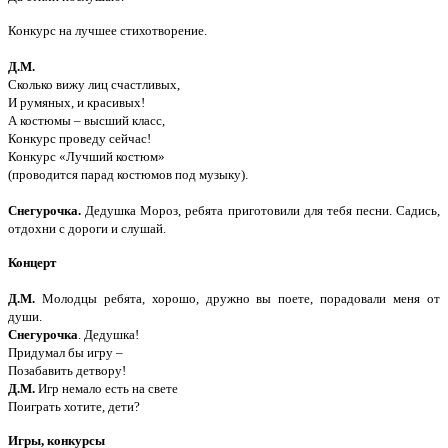
Конкурс на лучшее стихотворение.
Д.М.
Сколько вижу лиц счастливых,
И румяных, и красивых!
А костюмы – высший класс,
Конкурс проведу сейчас!
Конкурс «Лучший костюм»
(проводится парад костюмов под музыку).
Снегурочка.
Дедушка Мороз, ребята приготовили для тебя песни. Садись,
отдохни с дороги и слушай.
Концерт
Д.М.
Молодцы ребята, хорошо, дружно вы поете, порадовали меня от
души.
Снегурочка
. Дедушка!
Придумал бы игру –
Позабавить детвору!
Д.М.
Игр немало есть на свете
Поиграть хотите, дети?
Игры, конкурсы