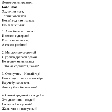
Детям очень нравится
Баба-Яга:
Эх, топни нога,
Топни новенькая.
Новый год нам позвала
Ель зелененькая.
1. А мы были во хмелю
И летали с дверью!
И хотя не пили мы,
А стекло разбили!
2. Мы лесною стороной
С уроков драпали домой,
Но звонок меня нагнал
–Что же сделал ты, нахал?
3. Оглянулись – Новый год!
Нам концерт вести – вот чёрт!
На учёбу наплевать,
Лишь у ёлки бы плясать!
4. Самый вредный из людей –
Это двоечник – злодей!
Он лентяй искусный!
Жаль, что он невкусный!