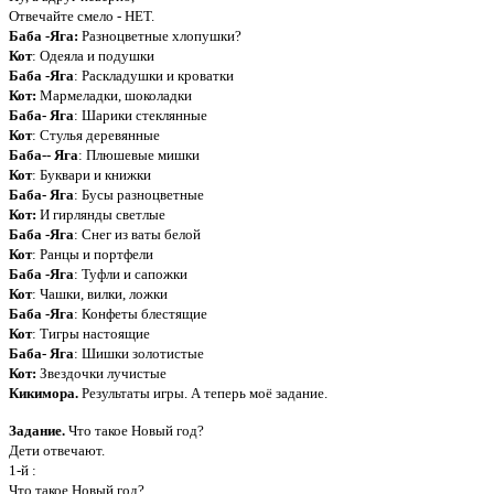
Отвечайте смело - НЕТ.
Баба -Яга:
Разноцветные хлопушки?
Кот
: Одеяла и подушки
Баба -Яга
: Раскладушки и кроватки
Кот:
Мармеладки, шоколадки
Баба- Яга
: Шарики стеклянные
Кот
: Стулья деревянные
Баба-- Яга
: Плюшевые мишки
Кот
: Буквари и книжки
Баба- Яга
: Бусы разноцветные
Кот:
И гирлянды светлые
Баба -Яга
: Снег из ваты белой
Кот
: Ранцы и портфели
Баба -Яга
: Туфли и сапожки
Кот
: Чашки, вилки, ложки
Баба -Яга
: Конфеты блестящие
Кот
: Тигры настоящие
Баба- Яга
: Шишки золотистые
Кот:
Звездочки лучистые
Кикимора.
Результаты игры. А теперь моё задание.
Задание.
Что такое Новый год?
Дети отвечают.
1-й :
Что такое Новый год?