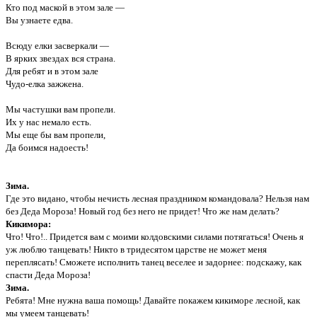
Кто под маской в этом зале —
Вы узнаете едва.
Всюду елки засверкали —
В ярких звездах вся страна.
Для ребят и в этом зале
Чудо-елка зажжена.
Мы частушки вам пропели.
Их у нас немало есть.
Мы еще бы вам пропели,
Да боимся надоесть!
Зима.
Где это видано, чтобы нечисть лесная праздником командовала? Нельзя нам
без Деда Мороза! Новый год без него не придет! Что же нам делать?
Кикимора:
Что! Что!.. Придется вам с моими колдовскими силами потягаться! Очень я
уж люблю танцевать! Никто в тридесятом царстве не может меня
переплясать! Сможете исполнить танец веселее и задорнее: подскажу, как
спасти Деда Мороза!
Зима.
Ребята! Мне нужна ваша помощь! Давайте покажем кикиморе лесной, как
мы умеем танцевать!