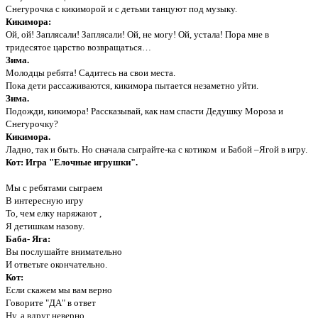
Снегурочка с кикиморой и с детьми танцуют под музыку.
Кикимора:
Ой, ой! Заплясали! Заплясали! Ой, не могу! Ой, устала! Пора мне в
тридесятое царство возвращаться…
Зима.
Молодцы ребята! Садитесь на свои места.
Пока дети рассаживаются, кикимора пытается незаметно уйти.
Зима.
Подожди, кикимора! Рассказывай, как нам спасти Дедушку Мороза и
Снегурочку?
Кикимора.
Ладно, так и быть. Но сначала сыграйте-ка с котиком и Бабой –Ягой в игру.
Кот: Игра "Елочные игрушки".
Мы с ребятами сыграем
В интересную игру
То, чем елку наряжают ,
Я детишкам назову.
Баба- Яга:
Вы послушайте внимательно
И ответьте окончательно.
Кот:
Если скажем мы вам верно
Говорите "ДА" в ответ
Ну, а вдруг неверно,