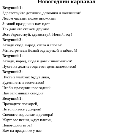
Новогодний карнавал
Ведущий 1:
Здравствуйте детишки, девчонки и мальчишки!
Лесом частым, полем вьюжным
Зимний праздник к нам идет
Так давайте скажем дружно
Все:
Здравствуй, здравствуй, Новый год !
Ведущий 2:
Заходи сюда, народ, слева и справа!
Мы встречаем Новый год шуткой и забавой!
Ведущий 1:
Заходи, народ, сюда и давай знакомиться!
Пусть на долгие года этот день запомнится!
Ведущий 2:
Пусть в улыбках будут лица,
Будем петь и веселиться!
Чтобы праздник новогодний
Нам запомнился сегодня!
Ведущий 1:
Проходите поскорей,
Не толпитесь у дверей!
Спешите, взрослые и детвора!
Ждут вас песни, ждут пляски,
Новогодняя игра!
Вам на празднике у нас