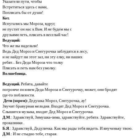
Указатели пути, чтобы
Встретиться здесь с вами,
Поплясать бы от души!
Кот.
Испугались мы Мороза, вдруг,
не пустит он нас к Вам. И не будем мы с
друзьями петь, плясать в веселый час!
Ведущий:
Что же вы наделали!
Ведь Дед Мороз и Снегурочка заблудятся в лесу,
и не найдут ни этот зал, ни эту елку, ни наших
ребят... Без Деда Мороза что толку
Плясать и петь нам без умолку.
Волшебница.
Ведущий.
Ребята, давайте
погромче позовем Деда Мороза и Снегурочку, может, они бродят
где-то поблизости.
Дети (хором):
Дедушка Мороз, Снегурочка, ау!
Звучит бравурная мелодия. Входят Дед Мороз и Снегурочка.
Слышится музыка, входят Дед Мороз и Снегурочка.
Д.М
.: Здравствуй, Зимушка-зима, здравствуйте, ребята. Здравствуйте,
проказники .
Б.Я
.: Здравствуй, Дедуличка. Как мы рады тебя видеть. И внученьку твою.
Д.М
.: И не стыдно тебе, старая.