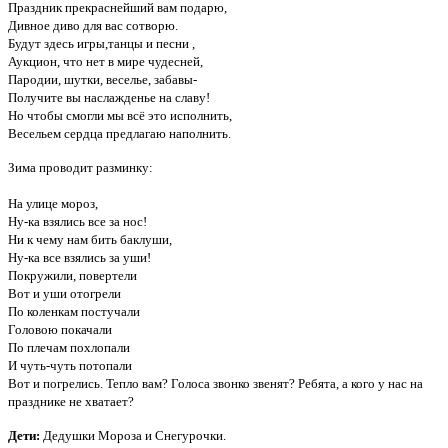
Праздник прекраснейший вам подарю,
Дивное диво для вас сотворю.
Будут здесь игры,танцы и песни ,
Аукцион, что нет в мире чудесней,
Пародии, шутки, веселье, забавы-
Получите вы наслажденье на славу!
Но чтобы смогли мы всё это исполнить,
Весельем сердца предлагаю наполнить.
Зима проводит разминку:
На улице мороз,
Ну-ка взялись все за нос!
Ни к чему нам бить баклуши,
Ну-ка все взялись за уши!
Покружили, повертели
Вот и уши отогрели
По коленкам постучали
Головою покачали
По плечам похлопали
И чуть-чуть потопали
Вот и погрелись. Тепло вам? Голоса звонко звенят? Ребята, а кого у нас на
празднике не хватает?
Дети:
Дедушки Мороза и Снегурочки.