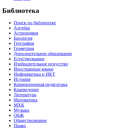
Библиотека
Поиск по библиотеке
Алгебра
Астрономия
Биология
География
Геометрия
Дополнительное образование
Естествознание
Изобразительное искусство
Иностранные языки
Информатика и ИКТ
История
Коррекционная педагогика
Краеведение
Литература
Математика
МХК
Музыка
ОБЖ
Обществознание
Право