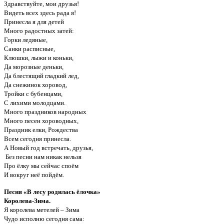
Здравствуйте, мои друзья!
Видеть всех здесь рада я!
Принесла я для детей
Много радостных затей:
Горки ледяные,
Санки расписные,
Клюшки, лыжи и коньки,
Да морозные деньки,
Да блестящий гладкий лед,
Да снежинок хоровод,
Тройки с бубенцами,
С лихими молодцами.
Много праздников народных
Много песен хороводных,
Праздник елки, Рождества
Всем сегодня принесла.
А Новый год встречать, друзья,
Без песни нам никак нельзя
Про ёлку мы сейчас споём
И вокруг неё пойдём.
Песня «В лесу родилась ёлочка»
Королева-Зима.
Я королева метелей – Зима
Чудо исполню сегодня сама: