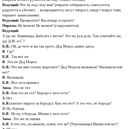
Ведущий:
Что не под силу вам? (пираты собираются, советуются,
радуются и убегают… возвращаются, несут хворост, кладут вокруг ёлки,
чиркают зажигалками)
Ведущий:
Прекратите! Вы пожар устроите!
Пираты:
Не можем! Не можем! (сокрушаются)
Ведущий:
А где же Кикимора, Баба-яга с котом? Это их рук дело. Так отвечайте же,
где Д.М. и С.?
Б.Я.:
Ой, да чего ж вы так орете, Дед Мороз давно здесь.
В
: Где?
Б.Я
.: Так вот он.
В
: Это не Дед Мороз.
Б.Я.:
Что вы мне голову морочите? Дед Мороза вызывали? Вызывали или
нет?
В
: Вызывали.
Б.Я
.: Вот он и пришел.
Зима
: Это не тот.
Б.Я.:
Как это не тот? Борода у него есть?
З:
Нет
Б.Я
.(хватает пирата за бороду): Как это нет? А это что, не борода?
З:
Ну, борода.
Б.Я
.: Не ну, а борода. Шапка у него есть?
Зима
: Это же не шапка.
Б.Я
: А что это, по-вашему, шлем, что ли? (Угрожающе) Шапка или нет?