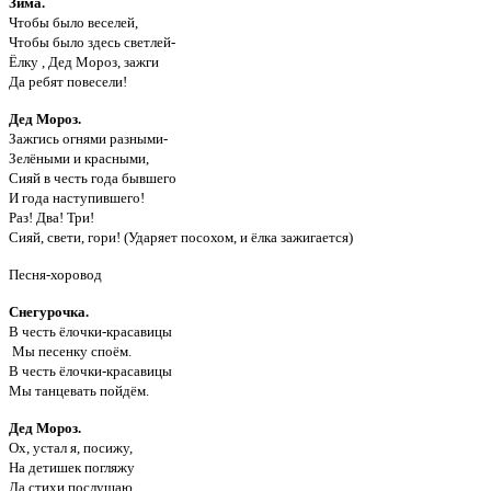
Зима.
Чтобы было веселей,
Чтобы было здесь светлей-
Ёлку , Дед Мороз, зажги
Да ребят повесели!
Дед Мороз.
Зажгись огнями разными-
Зелёными и красными,
Сияй в честь года бывшего
И года наступившего!
Раз! Два! Три!
Сияй, свети, гори! (Ударяет посохом, и ёлка зажигается)
Песня-хоровод
Снегурочка.
В честь ёлочки-красавицы
Мы песенку споём.
В честь ёлочки-красавицы
Мы танцевать пойдём.
Дед Мороз.
Ох, устал я, посижу,
На детишек погляжу
Да стихи послушаю.