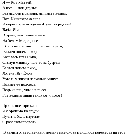
Я — Кот Матвей,
А вот — мои друзья.
Без нас сей праздник начинать нельзя.
Вот Кикимора лесная
И первая красавица — Ягулечка родная!
Баба-Яга
:
В дремучем тёмном лесе
На белом Мерседесе,
В зелёной шляпе с розовым пером,
Балдея понемножку,
Каталась тётя Ёжка,
Стянув машину чью-то за бугром
Балдея понемножку,
Хотела тётя Ёжка
Урвать у жизни несколько минут.
Поймёт её пол-леса,
Ведь жизнь, увы, не пьеса,
Где ведьмы лишь танцуют и поют!
При шляпе, при машине
И с брошью на груди.
Пусть юбка в паутине-
С разрезом впереди!
В самый ответственный момент мне снова пришлось пересесть на этот