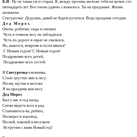
Б.Я
.: Ну не такая уж и старая. Я, между прочим, моложе тебя на целых сто
пятнадцать лет. Все очень удачно сложилось. Ты на празднике. Жизнь
налажена.
Снегурочка: Дедушка, давай не будем ругаться. Ведь праздник сегодня.
Д е д М о р о з.
Очень, ребятки, сюда я спешил.
Чуть в темном лесу не заблудился.
Чуть по дороге в овраг не свалился,
Но, кажется, вовремя в гости явился!
С Новым годом! С Новым годом!
Поздравляю всех детей,
Поздравляю всех гостей.
Я
Снегурочка-
снежинка,
Стало грустно мне в лесу.
Песни, шутки и веселье
Я на праздник вам несу.
Дед Мороз
.
Был у вас я год назад.
Снова видеть всех я рад.
Становитесь-ка, ребята,
Поскорее в хоровод,
Песней, пляской и весельем
Встретим с вами Новый год!