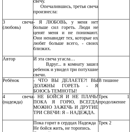
свечу.
Опечалившись, третья свеча
произнесла:
3 свеча
- Я ЛЮБОВЬ, у меня нет
(любовь)
больше сил гореть. Люди не
ценят меня и не понимают.
Они ненавидят тех, которые их
любят больше всего, - своих
близких.
Автор
И эта свеча угасла…
Вдруг... в комнату зашел
ребенок и увидел три потухшие
свечи.
Ребёнок
- ЧТО ВЫ ДЕЛАЕТЕ?! ВЫ
В тишине
ДОЛЖНЫ ГОРЕТЬ - Я
БОЮСЬ ТЕМНОТЫ!
4 свеча
- НЕ БОЙСЯ И НЕ ПЛАЧЬ!
Трек 1
(надежда)
ПОКА Я ГОРЮ, ВСЕГДА
продолжение
МОЖНО ЗАЖЕЧЬ И ДРУГИЕ
ТРИ СВЕЧИ: Я – НАДЕЖДА.
Пока горит в сердцах Надежда
Трек 2
Не бойся жить, не торопись.