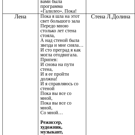
вами была
программа
«Галилео». Пока!
Лена
Стена Л.Долина
Пока я шла на этот
свет большого зала
Передо мною
столько лет стена
стояла,
А над стеной была
звезда и мне сияла…
И сто преград я как
могла отодвигала.
Припев:
И снова на пути
стена,
И я ее пройти
должна!
И я справляюсь со
стеной
Пока вы все со
мной,
Пока вы все со
мной,
Со мной…
Режиссер,
художник,
музыкант,