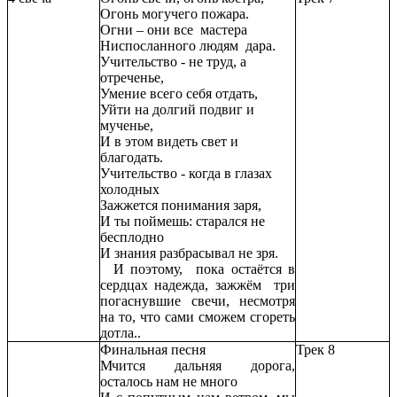
Огонь могучего пожара.
Огни – они все мастера
Ниспосланного людям дара.
Учительство - не труд, а
отреченье,
Умение всего себя отдать,
Уйти на долгий подвиг и
мученье,
И в этом видеть свет и
благодать.
Учительство - когда в глазах
холодных
Зажжется понимания заря,
И ты поймешь: старался не
бесплодно
И знания разбрасывал не зря.
И поэтому, пока остаётся в
сердцах надежда, зажжём три
погаснувшие свечи, несмотря
на то, что сами сможем сгореть
дотла..
Финальная песня
Трек 8
Мчится дальняя дорога,
осталось нам не много