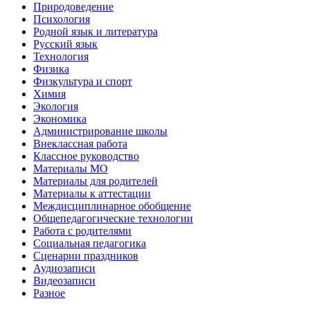
Природоведение
Психология
Родной язык и литература
Русский язык
Технология
Физика
Физкультура и спорт
Химия
Экология
Экономика
Администрирование школы
Внеклассная работа
Классное руководство
Материалы МО
Материалы для родителей
Материалы к аттестации
Междисциплинарное обобщение
Общепедагогические технологии
Работа с родителями
Социальная педагогика
Сценарии праздников
Аудиозаписи
Видеозаписи
Разное