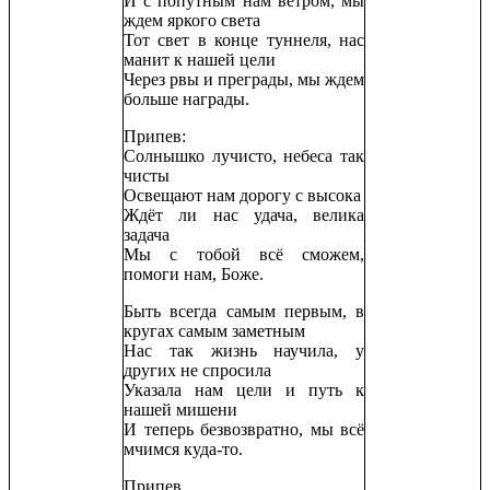
И с попутным нам ветром, мы
ждем яркого света
Тот свет в конце туннеля, нас
манит к нашей цели
Через рвы и преграды, мы ждем
больше награды.
Припев:
Солнышко лучисто, небеса так
чисты
Освещают нам дорогу с высока
Ждёт ли нас удача, велика
задача
Мы с тобой всё сможем,
помоги нам, Боже.
Быть всегда самым первым, в
кругах самым заметным
Нас так жизнь научила, у
других не спросила
Указала нам цели и путь к
нашей мишени
И теперь безвозвратно, мы всё
мчимся куда-то.
Припев.