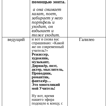
помощью зонта.
а она снимает
халат, поет,
забирает у него
портфель и
уходит, он
вздыхает и
тоже уходит.
ведущий
Галилео
и вот я снова вас
спрашиваю: «Какой
же он современный
учитель?»
Режиссер,
художник,
музыкант,
Дирижёр, поэт,
актер, мыслитель,
Проводник,
романтик,
фантазёр…
Это многоликий
мой Учитель!
Ну вот, время
нашего эфира
подошло к концу, с