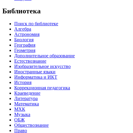
Библиотека
Поиск по библиотеке
Алгебра
Астрономия
Биология
География
Геометрия
Дополнительное образование
Естествознание
Изобразительное искусство
Иностранные языки
Информатика и ИКТ
История
Коррекционная педагогика
Краеведение
Литература
Математика
МХК
Музыка
ОБЖ
Обществознание
Право