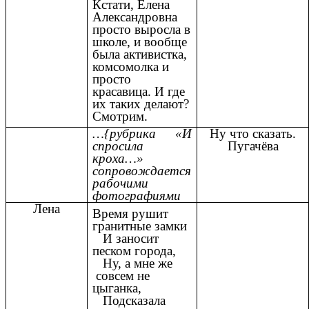
Кстати, Елена
Александровна
просто выросла в
школе, и вообще
была активистка,
комсомолка и
просто
красавица. И где
их таких делают?
Смотрим.
…{рубрика «И
Ну что сказать.
спросила
Пугачёва
кроха…»
сопровождается
рабочими
фотографиями
Лена
Время рушит
гранитные замки
И заносит
песком города,
Ну, а мне же
совсем не
цыганка,
Подсказала