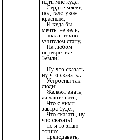
идти мне куда.
Сердце млеет,
под галстуком
красным,
И куда бы
мечты не вели,
знала точно
учителем стану,
На любом
перекрестке
Земли!
Ну что сказать,
ну что сказать...
Устроены так
люди:
Желают знать,
желают знать,
Что с ними
завтра будет;
Что сказать, ну
что сказать!
но я то знаю
точно:
преподавать,