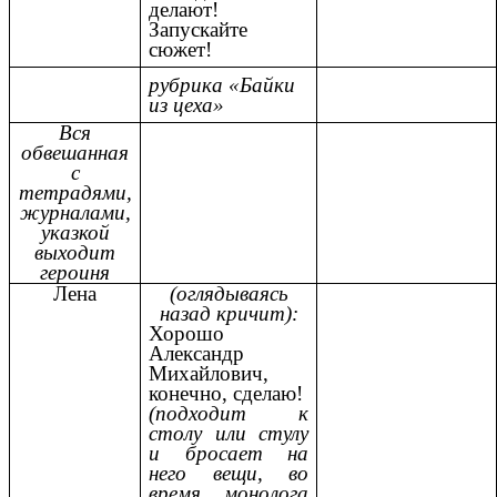
делают!
Запускайте
сюжет!
рубрика «Байки
из цеха»
Вся
обвешанная
с
тетрадями,
журналами,
указкой
выходит
героиня
Лена
(оглядываясь
назад кричит):
Хорошо
Александр
Михайлович,
конечно, сделаю!
(подходит к
столу или стулу
и бросает на
него вещи, во
время монолога