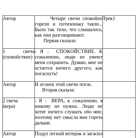
Автор
Четыре свечи спокойно
Трек1
горели и потихоньку таяли...
Было так тихо, что слышалось,
как они разговаривают.
Первая сказала:
1 свеча
- Я - СПОКОЙСТВИЕ. К
(спокойствие)
сожалению, люди не умеют
меня сохранить. Думаю, мне не
остается ничего другого, как
погаснуть!
Автор
И огонек этой свечи погас.
Вторая сказала:
2 свеча
- Я - ВЕРА, к сожалению, я
(вера)
никому не нужна. Люди не
хотят ничего слушать обо мне,
поэтому нет смысла мне гореть
дальше.
Автор
Подул легкий ветерок и загасил