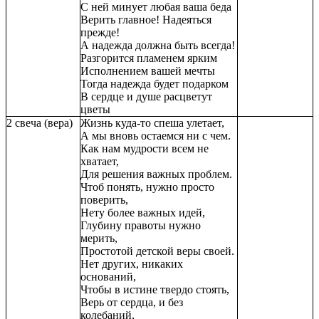
С ней минует любая ваша беда
Верить главное! Надеяться
прежде!
А надежда должна быть всегда!
Разгорится пламенем ярким
Исполнением вашей мечты
Тогда надежда будет подарком
В сердце и душе расцветут
цветы
2 свеча (вера)
Жизнь куда-то спеша улетает,
А мы вновь остаемся ни с чем.
Как нам мудрости всем не
хватает,
Для решения важных проблем.
Чтоб понять, нужно просто
поверить,
Нету более важных идей,
Глубину правоты нужно
мерить,
Простотой детской веры своей.
Нет других, никаких
оснований,
Чтобы в истине твердо стоять,
Верь от сердца, и без
колебаний,