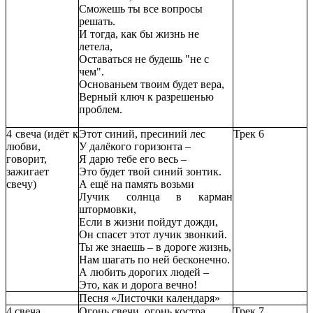
Сможешь ты все вопросы
решать.
И тогда, как бы жизнь не
летела,
Оставаться не будешь "не с
чем".
Основаньем твоим будет вера,
Верный ключ к разрешенью
проблем.
4 свеча (идёт к
Этот синий, пресиний лес
Трек 6
любви,
У далёкого горизонта –
говорит,
Я дарю тебе его весь –
зажигает
Это будет твой синий зонтик.
свечу)
А ещё на память возьми
Лучик солнца в карман
штормовки,
Если в жизни пойдут дожди,
Он спасет этот лучик звонкий.
Ты же знаешь – в дороге жизнь,
Нам шагать по ней бесконечно.
А любить дорогих людей –
Это, как и дорога вечно!
Песня «Листочки календаря»
4 свеча
Огонь свечи, огонь костра,
Трек 7