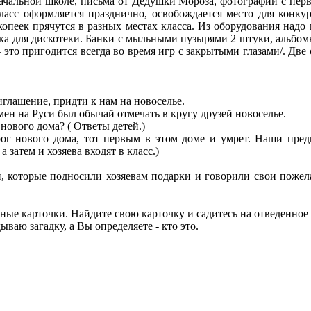
ачальной школе, письма от Дедушки Мороза, фотографии с первог
ласс оформляется празднично, освобождается место для конкур
опеек прячутся в разных местах класса. Из оборудования надо 
ыка для дискотеки. Банки с мыльными пузырями 2 штуки, альбомн
- это пригодится всегда во время игр с закрытыми глазами/. Д
глашение, придти к нам на новоселье.
мен на Руси был обычай отмечать в кругу друзей новоселье.
нового дома? ( Ответы детей.)
орог нового дома, тот первым в этом доме и умрет. Наши пр
затем и хозяева входят в класс.)
и, которые подносили хозяевам подарки и говорили свои пожел
ные карточки. Найдите свою карточку и садитесь на отведенное
ваю загадку, а Вы определяете - кто это.