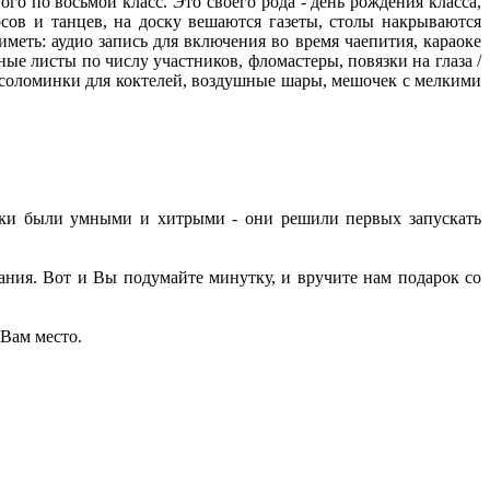
о по восьмой класс. Это своего рода - день рождения класса,
сов и танцев, на доску вешаются газеты, столы накрываются
иметь: аудио запись для включения во время чаепития, караоке
ые листы по числу участников, фломастеры, повязки на глаза /
ве соломинки для коктелей, воздушные шары, мешочек с мелкими
едки были умными и хитрыми - они решили первых запускать
ания. Вот и Вы подумайте минутку, и вручите нам подарок со
 Вам место.