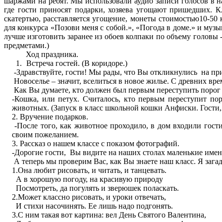
шаржами на ребят. Мы использовали аудио записи голосов в н
где гости приносят подарки, хозяева угощают пришедших. К
скатертью, расставляется угощение, монеты стоимостью10-50 к
для конкурса «Позови меня с собой.», «Погода в доме.» и муз
лучше изготовить заранее из обоев колпаки по объему головы 
предметами.)
Ход праздника.
Встреча гостей. (В коридоре.)
-Здравствуйте, гости! Мы рады, что Вы откликнулись на при
Новоселье – значит, вселиться в новое жилье. С древних вре
Как Вы думаете, кто должен был первым переступить порог 
-Кошка, или петух. Считалось, кто первым переступит п
животных. (Запуск в класс школьной кошки Анфиски. Гости, а 
2. Вручение подарков.
-После того, как животное проходило, в дом входили гост
своим пожеланием.
3. Рассказ о нашем классе с показом фотографий.
-Дорогие гости, Вы видите на наших столах маленькие имен
А теперь мы проверим Вас, как Вы знаете наш класс. Я загады
1.Она любит рисовать, и читать, и танцевать.
А в хорошую погоду, на красивую природу
Посмотреть, да погулять и зверюшек поласкать.
2.Может классно рисовать, и уроки отвечать,
И стихи насочинять. Ее лишь надо подгонять.
3.С ним такая вот картина: вел День Святого Валентина,