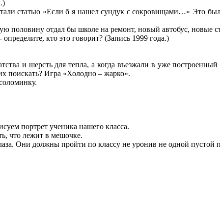
.)
али статью «Если б я нашел сундук с сокровищами…» Это была
рую половину отдал бы школе на ремонт, новый автобус, новые с
 определите, кто это говорит? (Запись 1999 года.)
гатства и шерсть для тепла, а когда въезжали в уже построенны
 их поискать? Игра «Холодно – жарко».
 соломинку.
исуем портрет ученика нашего класса.
ь, что лежит в мешочке.
аза. Они должны пройти по классу не уронив не одной пустой п