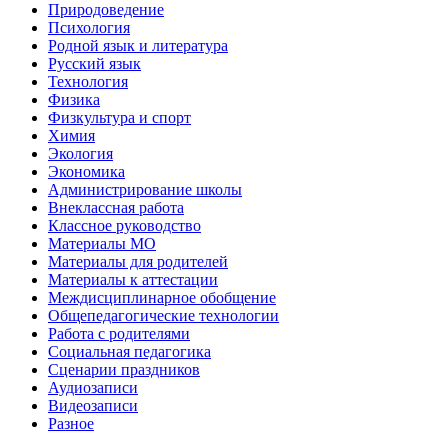
Природоведение
Психология
Родной язык и литература
Русский язык
Технология
Физика
Физкультура и спорт
Химия
Экология
Экономика
Администрирование школы
Внеклассная работа
Классное руководство
Материалы МО
Материалы для родителей
Материалы к аттестации
Междисциплинарное обобщение
Общепедагогические технологии
Работа с родителями
Социальная педагогика
Сценарии праздников
Аудиозаписи
Видеозаписи
Разное