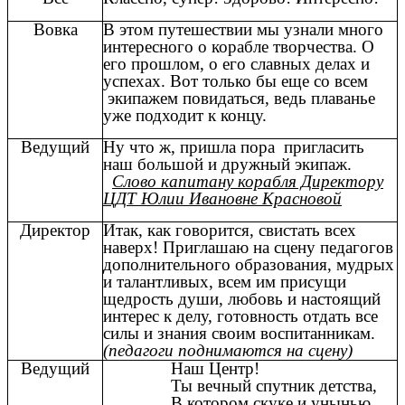
Вовка
В этом путешествии мы узнали много
интересного о корабле творчества. О
его прошлом, о его славных делах и
успехах. Вот только бы еще со всем
экипажем повидаться, ведь плаванье
уже подходит к концу.
Ведущий
Ну что ж, пришла пора пригласить
наш большой и дружный экипаж.
Слово капитану корабля Директору
ЦДТ Юлии Ивановне Красновой
Директор
Итак, как говорится, свистать всех
наверх! Приглашаю на сцену педагогов
дополнительного образования, мудрых
и талантливых, всем им присущи
щедрость души, любовь и настоящий
интерес к делу, готовность отдать все
силы и знания своим воспитанникам.
(педагоги поднимаются на сцену)
Ведущий
Наш Центр!
Ты вечный спутник детства,
В котором скуке и унынью