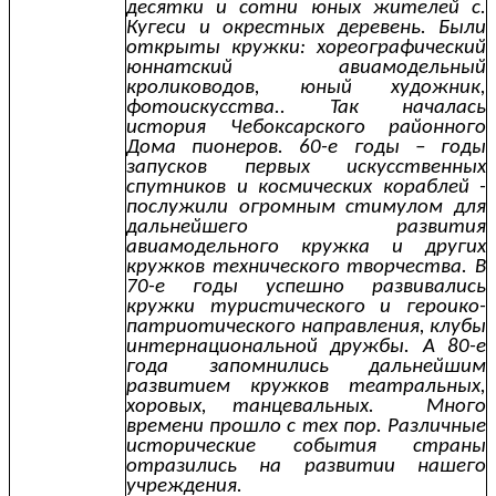
десятки и сотни юных жителей с.
Кугеси и окрестных деревень. Были
открыты кружки: хореографический
юннатский авиамодельный
кролиководов, юный художник,
фотоискусства.. Так началась
история Чебоксарского районного
Дома пионеров. 60-е годы – годы
запусков первых искусственных
спутников и космических кораблей -
послужили огромным стимулом для
дальнейшего развития
авиамодельного кружка и других
кружков технического творчества. В
70-е годы успешно развивались
кружки туристического и героико-
патриотического направления, клубы
интернациональной дружбы. А 80-е
года запомнились дальнейшим
развитием кружков театральных,
хоровых, танцевальных. Много
времени прошло с тех пор. Различные
исторические события страны
отразились на развитии нашего
учреждения.