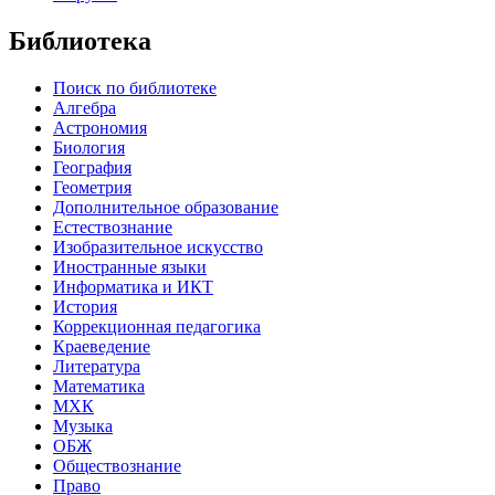
Библиотека
Поиск по библиотеке
Алгебра
Астрономия
Биология
География
Геометрия
Дополнительное образование
Естествознание
Изобразительное искусство
Иностранные языки
Информатика и ИКТ
История
Коррекционная педагогика
Краеведение
Литература
Математика
МХК
Музыка
ОБЖ
Обществознание
Право