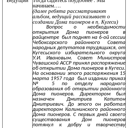
Ведущий
Тогда садитесь поудобнее . Мы
начинаем….
(далее ребята рассматривают
альбом, ведущий рассказывает о
создании Дома пионеров в п. Кугеси)
Вопрос о необходимости
открытия Дома пионеров в
райцентре был поднят на 6-ой сессии
Чебоксарского районного Совета
народных депутатов трудящихся, от
Кугесьского избирательного округа
У.И. Ивановым. Совет Министров
Чувашской АССР принял распоряжение
об открытии Дома пионеров в Кугеси.
На основании этого распоряжения 15
марта 1957 года был издании приказ
№ 5 по отделу народного
образования об открытии районного
Дома пионеров. Директором был
назначен Дмитриев Капитон
Дмитриевич. До этого он работал
директором Калининского районного
Дома пионеров. С первых дней своего
существования Дом пионеров
потянул к добру и творчеству