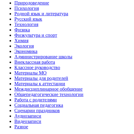
Природоведение
Психология
Родной язык и литература
Русский язык
Технология
Физика
Физкультура и спорт
Химия
Экология
Экономика
Администрирование школы
Внеклассная работа
Классное руководство
Материалы МО
Материалы для родителей
Материалы к аттестации
Междисциплинарное обобщение
Общепедагогические технологии
Работа с родителями
Социальная педагогика
Сценарии праздников
Аудиозаписи
Видеозаписи
Разное