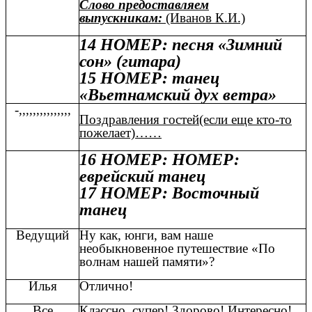
Слово предоставляем
выпускникам:
(Иванов К.И.)
14 НОМЕР: песня «Зимний
сон» (гитара)
15 НОМЕР: танец
«Вьетнамский дух ветра»
-,,,,,,,,,,,,,,,
Поздравления гостей(если еще кто-то
пожелает)……
16 НОМЕР: НОМЕР:
еврейский танец
17 НОМЕР: Восточный
танец
Ведущий
Ну как, юнги, вам наше
необыкновенное путешествие «По
волнам нашей памяти»?
Илья
Отлично!
Все
Классно, супер! Здорово! Интересно!