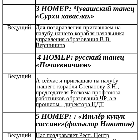
3 НОМЕР: Чувашский танец
«Сурхи хаваслах»
Ведущий
Для поздравления приглашаем на
палубу нашего корабля начальника
управления образования В.В.
Вершинина
4 НОМЕР: русский танец
«Почаевничаем»
Ведущий
А сейчас я приглашаю на палубу
нашего корабля Степанову З.Н.,
председателя Рескома профсоюза
работников образования ЧР, а в
прошлом , директора ЦДТ
5 НОМЕР:
: «Итлĕр кукук
сассине»(фольклор Никитин)
Ведущий
Нас поздравляет Респ. Центр