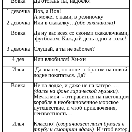
Вовка
Да отстань ты, надоело!
1 девочка
Вов, а Вов!
А может с нами, в резиночку
2 девочка
Или в скакалку…
(обе захихикали)
Вовка
Да ну вас всех со своими скакалочками,
футболом. Каждый день одно и тоже!
3 девочка
Слушай, а ты не заболел?
4 дев
Или влюбился! Хи-хи
Илья
Да знаю я, он хочет с братом на новой
лодке покататься. Да?
Вовка
Не на лодке, и даже не на катере. …
(далее на фоне лирической музыки).
Мечта моя - отправиться на настоящем
корабле в необыкновенное морское
путешествие, и чтоб приключения,
неизвестность…
Илья
Классно!
(сворачивает лист бумаги в
трубу и смотрит вдаль)
И чтоб ветер,