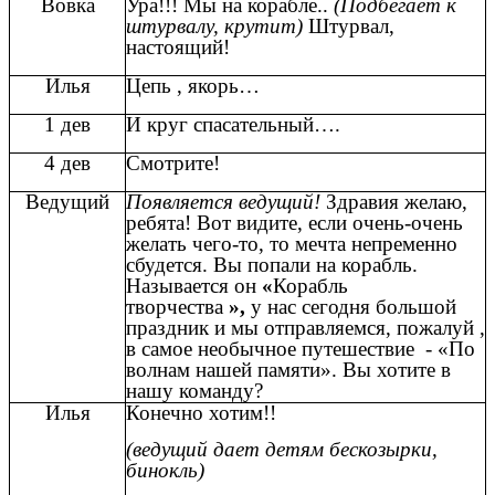
Вовка
Ура!!! Мы на корабле..
(Подбегает к
штурвалу, крутит)
Штурвал,
настоящий!
Илья
Цепь , якорь…
1 дев
И круг спасательный….
4 дев
Смотрите!
Ведущий
Появляется ведущий!
Здравия желаю,
ребята! Вот видите, если очень-очень
желать чего-то, то мечта непременно
сбудется. Вы попали на корабль.
Называется он
«
Корабль
творчества
»,
у нас сегодня большой
праздник и мы отправляемся, пожалуй ,
в самое необычное путешествие - «По
волнам нашей памяти». Вы хотите в
нашу команду?
Илья
Конечно хотим!!
(ведущий дает детям бескозырки,
бинокль)