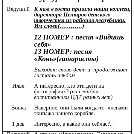
Ведущий
К нам в гости пришли наши коллеги,
директора Центров детского
творчества из районов республики.
Им слово(…………)
12 НОМЕР : песня «Видишь
себя»
13 НОМЕР: песня
«Конь»(гитаристы)
Выходят снова дети и продолжают
листать альбом
Илья
А интересно, кто эти дети на
фотографиях?
(на слайдах
воспитанники ЦДТ разных лет)
Вовка
Наверное, они были когда-то членами
экипажа нашего корабля.
1 дев
Интересно, а какие они сейчас?..