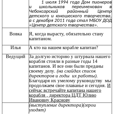
1 июля 1994 года Дом пионеров
и школьников переименован в
Чебоксарский районный Центр
детского и юношеского творчества,
а с декабря 2011 года стал МБОУ ДОД
«Центр детского творчества».
Вовка
Я, когда вырасту, обязательно стану
капитаном.
Илья
А кто на нашем корабле капитан?
Ведущий
За долгую историю у штурвала нашего
корабля стояли в разные годы 14
капитанов. И все они были преданы
своему делу
. (на слайдах список
директоров и годы их работы)
.
Благодаря их умелому руководству мы
продолжаем свое плаванье и сегодня.
И
сейчас встречайте капитана нашего
корабля , директора ЦДТ Юлию
Ивановну Краснову
(выступление директора)(герои
уходят)