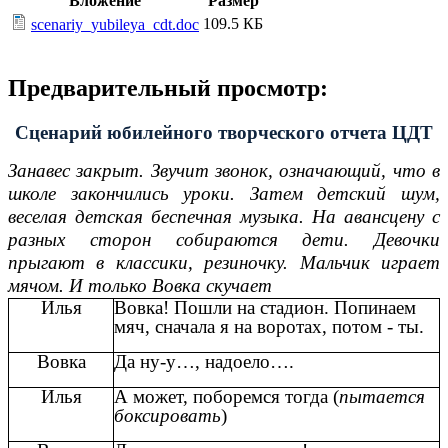
Вложение
Размер
109.5 КБ
scenariy_yubileya_cdt.doc
Предварительный просмотр:
Сценарий юбилейного творческого отчета ЦДТ
Занавес закрыт. Звучит звонок, означающий, что в
школе закончились уроки. Затем детский шум,
веселая детская беспечная музыка. На авансцену с
разных сторон собираются дети. Девочки
прыгают в классики, резиночку. Мальчик играет
мячом. И только Вовка скучает
Илья
Вовка! Пошли на стадион. Попинаем
мяч, сначала я на воротах, потом - ты.
Вовка
Да ну-у…, надоело….
Илья
А может, поборемся тогда (
пытается
боксировать
)