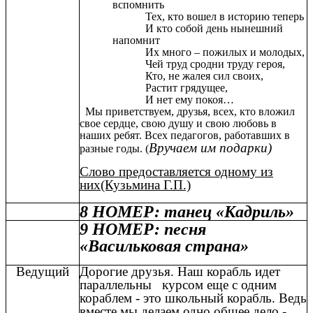
вспомнить
Тех, кто вошел в историю теперь
И кто собой день нынешний
напомнит
Их много – пожилых и молодых,
Чей труд сродни труду героя,
Кто, не жалея сил своих,
Растит грядущее,
И нет ему покоя…
Мы приветствуем, друзья, всех, кто вложил
свое сердце, свою душу и свою любовь в
наших ребят. Всех педагогов, работавших в
Вручаем им подарки)
разные годы. (
Слово предоставляется одному из
них(Кузьмина Г.П.)
8 НОМЕР: танец «Кадриль»
9 НОМЕР: песня
«Васильковая страна»
Ведущий
Дорогие друзья. Наш корабль идет
параллельны курсом еще с одним
кораблем - это школьный корабль. Ведь
вместе мы делаем одно общее дело -