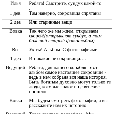
Илья
Ребята! Смотрите, сундук какой-то
.
1 дев.
Там наверно, сокровища спрятаны
2 дев
Или старинные вещи
Вовка
Так чего же мы ждем, открываем
скорей
!(открывают сундук, а там
большой старый фотоальбом)
Все
Ух ты! Альбом. С фотографиями
1 дев
И никакие не сокровища….
Ведущий
Ребята, для нашего корабля этот
альбом самое настоящее сокровище -
ведь в нем собрана вся наша история.
Быть богатым духовно могут только те
люди, которые знают и ценят свое
прошлое.
Вовка
Мы будем смотреть фотографии, а вы
расскажите нам их историю