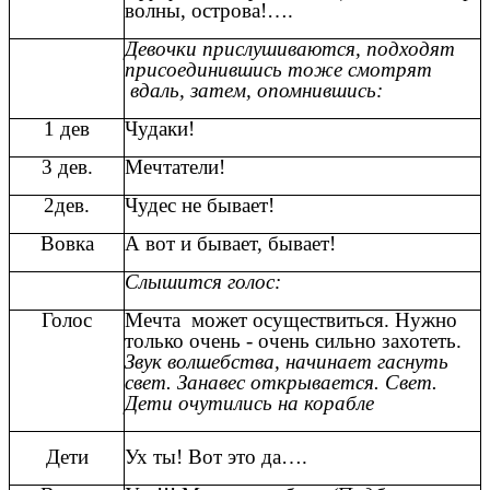
волны, острова!….
Девочки прислушиваются, подходят
присоединившись тоже смотрят
вдаль, затем, опомнившись:
1 дев
Чудаки!
3 дев.
Мечтатели!
2дев.
Чудес не бывает!
Вовка
А вот и бывает, бывает!
Слышится голос:
Голос
Мечта может осуществиться. Нужно
только очень - очень сильно захотеть.
Звук волшебства, начинает гаснуть
свет. Занавес открывается. Свет.
Дети очутились на корабле
Дети
Ух ты! Вот это да….