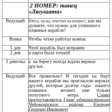
2 НОМЕР: танец
«Лягушата»
Ведущий
, как вы
Юнги, ну-ка, ответьте на вопрос!
думаете, что нужно для успешного
плаванья корабля?
Вовка
Чтобы четко работал компас
1 дев
Чтоб корабль был исправен
2 дев
и карта была точной
3 девочка
а на берегу всегда ждали верные
друзья.
Ведущий
Все правильно! И сегодня на борт
нашего корабля мы пригласили верных
друзей, которые долгие годы нашего
плаванья желают нам только
попутного ветра.
Слово
предоставляется
Главе администрации
Чебоксарского района Егорову
Георгию Ивановичу