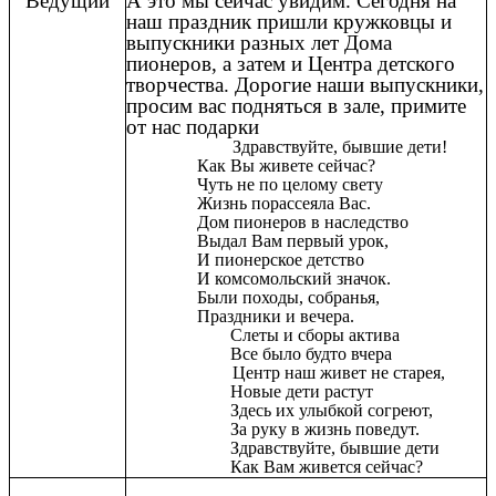
Ведущий
А это мы сейчас увидим. Сегодня на
наш праздник пришли кружковцы и
выпускники разных лет Дома
пионеров, а затем и Центра детского
творчества. Дорогие наши выпускники,
просим вас подняться в зале, примите
от нас подарки
Здравствуйте, бывшие дети!
Как Вы живете сейчас?
Чуть не по целому свету
Жизнь порассеяла Вас.
Дом пионеров в наследство
Выдал Вам первый урок,
И пионерское детство
И комсомольский значок.
Были походы, собранья,
Праздники и вечера.
Слеты и сборы актива
Все было будто вчера
Центр наш живет не старея,
Новые дети растут
Здесь их улыбкой согреют,
За руку в жизнь поведут.
Здравствуйте, бывшие дети
Как Вам живется сейчас?