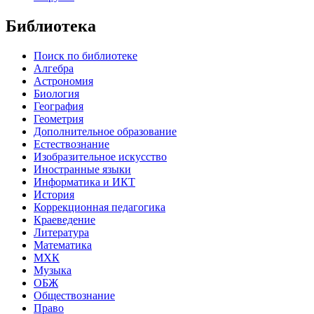
Библиотека
Поиск по библиотеке
Алгебра
Астрономия
Биология
География
Геометрия
Дополнительное образование
Естествознание
Изобразительное искусство
Иностранные языки
Информатика и ИКТ
История
Коррекционная педагогика
Краеведение
Литература
Математика
МХК
Музыка
ОБЖ
Обществознание
Право