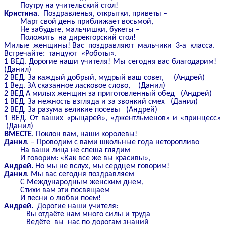
Поутру на учительский стол!
Кристина
. Поздравленья, открытки, приветы –
Март свой день приближает восьмой,
Не забудьте, мальчишки, букеты –
Положить на директорский стол!
Милые женщины! Вас поздравляют мальчики 3-а класса.
Встречайте: танцуют «Роботы».
1 ВЕД. Дорогие наши учителя! Мы сегодня вас благодарим!
(Данил)
2 ВЕД. За каждый добрый, мудрый ваш совет, (Андрей)
1 Вед. ЗА сказанное ласковое слово, (Данил)
2 ВЕД А милых женщин за приготовленный обед (Андрей)
1 ВЕД. За нежность взгляда и за звонкий смех (Данил)
2 ВЕД. За разума великие посевы (Андрей)
1 ВЕД. От ваших «рыцарей», «джентльменов» и «принцесс»
(Данил)
ВМЕСТЕ
. Поклон вам, наши королевы!
Данил
. – Проводим с вами школьные года неторопливо
На ваши лица не спеша глядим
И говорим: «Как все же вы красивы»,
Андрей.
Но мы не вслух, мы сердцем говорим!
Данил
. Мы вас сегодня поздравляем
С Международным женским днем,
Стихи вам эти посвящаем
И песни о любви поем!
Андрей.
Дорогие наши учителя:
Вы отдаёте нам много силы и труда
Ведёте вы нас по дорогам знаний