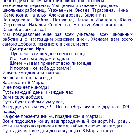
необходим школе: работниц школьной столовой,
технический персонал. Мы ценим и уважаем труд всех
школьных работниц. Уважаемые Оксана Тарасовна, Нина
Семёновна, Наталья Александровна, Валентина
Геннадьевна, Любовь Петровна, Наталья Ивановна, Юлия
Сергеевна, Наталья Сергеевна, Наталья Александровна.
Спасибо вам за все!
Мы поздравляем еще раз всех учителей, всех школьных
работниц с настоящим женским днем. Желаем вам всего
самого доброго, приятного и счастливого.
Дмитриева Ира
.
Пусть же вам щедрее светит солнце!
И от всех, кто рядом и вдали,
Шлем мы вам привет от всех питомцев
И поклон – от неба до земли!
И пусть сегодня или завтра,
Бесповоротно, навсегда
Вас посетит 8 Марта
И не покинет никогда!
Пусть каждый день и каждый час
Вам новое добудет,
Пусть будет добрым ум у вас,
А сердце умным будет! Песня «Неразлучные друзья» (
2-б
класс
)
На фоне презентации «С праздником 8 Марта!»:
Вот и подошёл к концу наш праздничный концерт. Мы рады,
если вы хорошо провели время, забыв о своих невзгодах.
Пусть для вас все дни до следующего 8 Марта станут