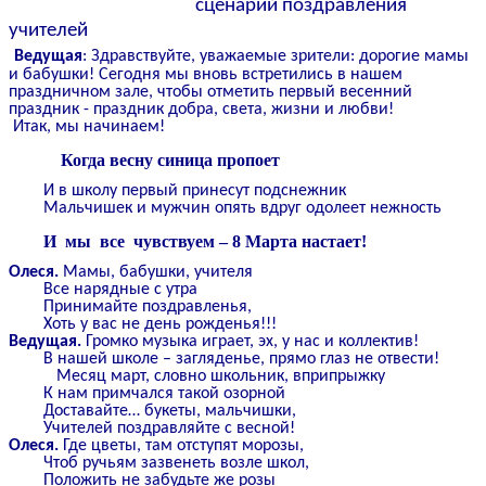
сценарий поздравления
учителей
Ведущая
: Здравствуйте, уважаемые зрители: дорогие мамы
и бабушки! Сегодня мы вновь встретились в нашем
праздничном зале, чтобы отметить первый весенний
праздник - праздник добра, света, жизни и любви!
Итак, мы начинаем!
Когда весну синица пропоет
И в школу первый принесут подснежник
Мальчишек и мужчин опять вдруг одолеет нежность
И мы все чувствуем – 8 Марта настает!
Олеся.
Мамы, бабушки, учителя
Все нарядные с утра
Принимайте поздравленья,
Хоть у вас не день рожденья!!!
Ведущая.
Громко музыка играет, эх, у нас и коллектив!
В нашей школе – загляденье, прямо глаз не отвести!
Месяц март, словно школьник, вприпрыжку
К нам примчался такой озорной
Доставайте… букеты, мальчишки,
Учителей поздравляйте с весной!
Олеся.
Где цветы, там отступят морозы,
Чтоб ручьям зазвенеть возле школ,
Положить не забудьте же розы