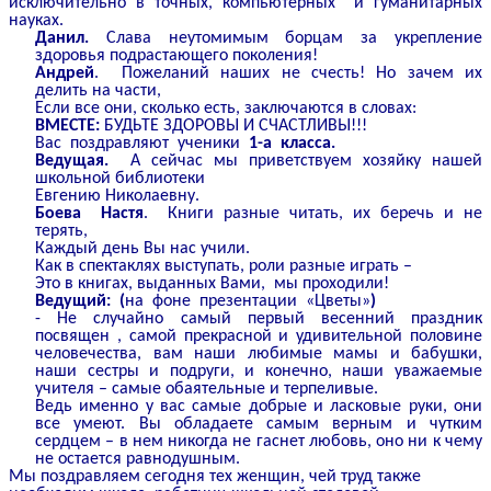
исключительно в точных, компьютерных и гуманитарных
науках.
Данил.
Слава неутомимым борцам за укрепление
здоровья подрастающего поколения!
Андрей
. Пожеланий наших не счесть! Но зачем их
делить на части,
Если все они, сколько есть, заключаются в словах:
ВМЕСТЕ:
БУДЬТЕ ЗДОРОВЫ И СЧАСТЛИВЫ!!!
Вас поздравляют ученики
1-а класса.
Ведущая.
А сейчас мы приветствуем хозяйку нашей
школьной библиотеки
Евгению Николаевну.
Боева Настя
. Книги разные читать, их беречь и не
терять,
Каждый день Вы нас учили.
Как в спектаклях выступать, роли разные играть –
Это в книгах, выданных Вами, мы проходили!
Ведущий: (
на фоне презентации «Цветы»
)
- Не случайно самый первый весенний праздник
посвящен , самой прекрасной и удивительной половине
человечества, вам наши любимые мамы и бабушки,
наши сестры и подруги, и конечно, наши уважаемые
учителя – самые обаятельные и терпеливые.
Ведь именно у вас самые добрые и ласковые руки, они
все умеют. Вы обладаете самым верным и чутким
сердцем – в нем никогда не гаснет любовь, оно ни к чему
не остается равнодушным.
Мы поздравляем сегодня тех женщин, чей труд также