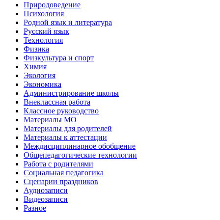
Природоведение
Психология
Родной язык и литература
Русский язык
Технология
Физика
Физкультура и спорт
Химия
Экология
Экономика
Администрирование школы
Внеклассная работа
Классное руководство
Материалы МО
Материалы для родителей
Материалы к аттестации
Междисциплинарное обобщение
Общепедагогические технологии
Работа с родителями
Социальная педагогика
Сценарии праздников
Аудиозаписи
Видеозаписи
Разное