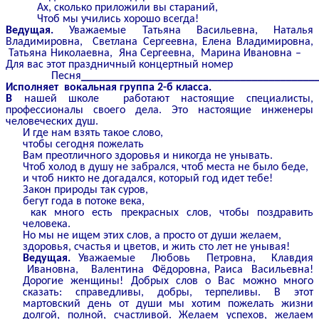
Ах, сколько приложили вы стараний,
Чтоб мы учились хорошо всегда!
Ведущая.
Уважаемые Татьяна Васильевна, Наталья
Владимировна, Светлана Сергеевна, Елена Владимировна,
Татьяна Николаевна, Яна Сергеевна, Марина Ивановна –
Для вас этот праздничный концертный номер
Песня
_________________________________________
Исполняет вокальная группа 2-б класса.
В
нашей школе работают настоящие специалисты,
профессионалы своего дела. Это настоящие инженеры
человеческих душ.
И где нам взять такое слово,
чтобы сегодня пожелать
Вам преотличного здоровья и никогда не унывать.
Чтоб холод в душу не забрался, чтоб места не было беде,
и чтоб никто не догадался, который год идет тебе!
Закон природы так суров,
бегут года в потоке века,
как много есть прекрасных слов, чтобы поздравить
человека.
Но мы не ищем этих слов, а просто от души желаем,
здоровья, счастья и цветов, и жить сто лет не унывая!
Ведущая.
Уважаемые Любовь Петровна, Клавдия
Ивановна, Валентина Фёдоровна, Раиса Васильевна!
Дорогие женщины! Добрых слов о Вас можно много
сказать: справедливы, добры, терпеливы. В этот
мартовский день от души мы хотим пожелать жизни
долгой, полной, счастливой. Желаем успехов, желаем