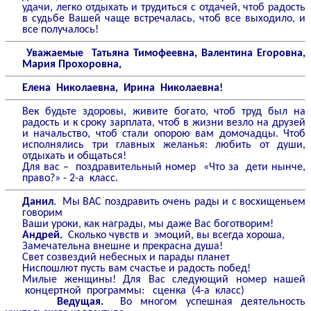
удачи, легко отдыхать и трудиться с отдачей, чтоб радость
в судьбе Вашей чаще встречалась, чтоб все выходило, и
все получалось!
Уважаемые Татьяна Тимофеевна, Валентина Егоровна,
Мария Прохоровна,
Елена Николаевна, Ирина Николаевна!
Век будьте здоровы, живите богато, чтоб труд был на
радость и к сроку зарплата, чтоб в жизни везло на друзей
и начальство, чтоб стали опорою вам домочадцы. Чтоб
исполнялись три главных желанья: любить от души,
отдыхать и общаться!
Для вас – поздравительный номер «Что за дети нынче,
право?» - 2-а класс.
Данил
. Мы ВАС поздравить очень рады и с восхищеньем
говорим
Ваши уроки, как награды, мы даже Вас боготворим!
Андрей.
Сколько чувств и эмоций, вы всегда хороша,
Замечательна внешне и прекрасна душа!
Свет созвездий небесных и парады планет
Ниспошлют пусть вам счастье и радость побед!
Милые женщины! Для Вас следующий номер нашей
концертной программы: сценка (4-а класс)
Ведущая.
Во многом успешная деятельность