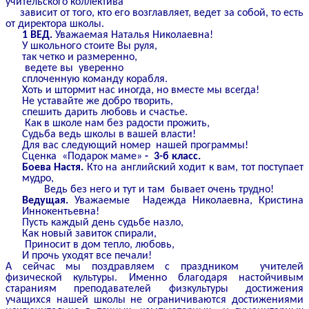
учительского коллектива
зависит от того, кто его возглавляет, ведет за собой, то есть
от директора школы.
1 ВЕД.
Уважаемая Наталья Николаевна!
У школьного стоите Вы руля,
так четко и размеренно,
ведете вы уверенно
сплоченную команду корабля.
Хоть и штормит нас иногда, но вместе мы всегда!
Не уставайте же добро творить,
спешить дарить любовь и счастье.
Как в школе нам без радости прожить,
Судьба ведь школы в вашей власти!
Для вас следующий номер нашей программы!
Сценка «Подарок маме»
- 3-б класс.
Боева Настя.
Кто на английский ходит к вам, тот поступает
мудро,
Ведь без него и тут и там бывает очень трудно!
Ведущая.
Уважаемые Надежда Николаевна, Кристина
Иннокентьевна!
Пусть каждый день судьбе назло,
Как новый завиток спирали,
Приносит в дом тепло, любовь,
И прочь уходят все печали!
А сейчас мы поздравляем с праздником учителей
физической культуры. Именно благодаря настойчивым
стараниям преподавателей физкультуры достижения
учащихся нашей школы не ограничиваются достижениями