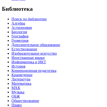
Библиотека
Поиск по библиотеке
Алгебра
Астрономия
Биология
География
Геометрия
Дополнительное образование
Естествознание
Изобразительное искусство
Иностранные языки
Информатика и ИКТ
История
Коррекционная педагогика
Краеведение
Литература
Математика
МХК
Музыка
ОБЖ
Обществознание
Право