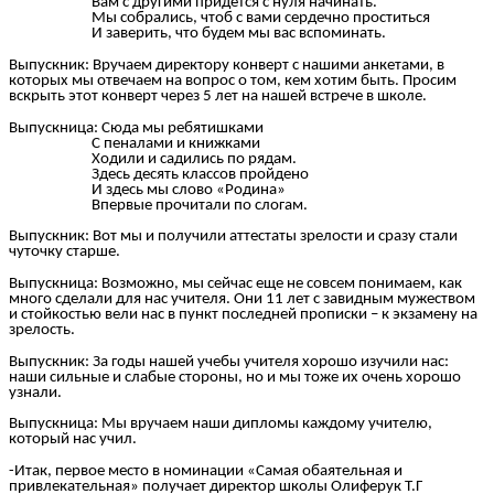
Вам с другими придется с нуля начинать.
Мы собрались, чтоб с вами сердечно проститься
И заверить, что будем мы вас вспоминать.
Выпускник: Вручаем директору конверт с нашими анкетами, в
которых мы отвечаем на вопрос о том, кем хотим быть. Просим
вскрыть этот конверт через 5 лет на нашей встрече в школе.
Выпускница: Сюда мы ребятишками
С пеналами и книжками
Ходили и садились по рядам.
Здесь десять классов пройдено
И здесь мы слово «Родина»
Впервые прочитали по слогам.
Выпускник: Вот мы и получили аттестаты зрелости и сразу стали
чуточку старше.
Выпускница: Возможно, мы сейчас еще не совсем понимаем, как
много сделали для нас учителя. Они 11 лет с завидным мужеством
и стойкостью вели нас в пункт последней прописки – к экзамену на
зрелость.
Выпускник: За годы нашей учебы учителя хорошо изучили нас:
наши сильные и слабые стороны, но и мы тоже их очень хорошо
узнали.
Выпускница: Мы вручаем наши дипломы каждому учителю,
который нас учил.
-Итак, первое место в номинации «Самая обаятельная и
привлекательная» получает директор школы Олиферук Т.Г