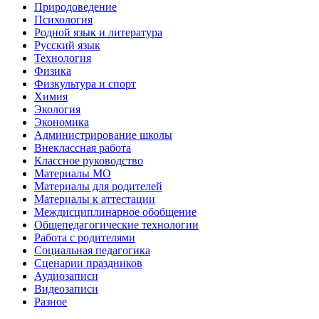
Природоведение
Психология
Родной язык и литература
Русский язык
Технология
Физика
Физкультура и спорт
Химия
Экология
Экономика
Администрирование школы
Внеклассная работа
Классное руководство
Материалы МО
Материалы для родителей
Материалы к аттестации
Междисциплинарное обобщение
Общепедагогические технологии
Работа с родителями
Социальная педагогика
Сценарии праздников
Аудиозаписи
Видеозаписи
Разное