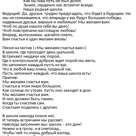
Как бы наш путь не был долог.
Знаем, сердечно нас встретит всегда
Наша родная школа.
Ведущий: Да, друзья, трудно предугадать, что будет в будущем. Но
мы не сомневаемся, что впереди у вас будут большие победы,
надежные друзья, верные и любимые! Мы желаем вам:
Чтоб по душе нашли себе вы дело!
Чтоб повстречали настоящую любовь!
Вперед, выпускники, шагайте смело,
Вам счастья и удач желаем вновь!
Песня на мотив («Мы желаем счастья вам»)
В школе, где проходит день шальной,
Встречают неудачи нас порой,
Где о контрольной добрую ждет порой мы весть.
Но запомнит каждый пусть из вас,
Что в любой ваш очень трудный час,
Пусть запомнит каждый, что ваша школа есть!
Припев:
Мы желаем счастья вам,
Счастья в этом мире большом,
Как солнце по утрам, пусть оно заходит в дом.
Мы желаем счастья вам,
И оно должно быть таким,
Когда ты счастлив сам,
Счастьем поделись с другим.
В школе никогда покоя нет,
И теперь встречаем мы рассвет,
Навсегда запомним мы: школа – это дом!
Нужно и в грозу, и в снегопад ,
Чтобы чей-то очень добрый взгляд,