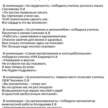
-В номинации «За сердечность» победила учитель русского языка
Смолякова Л.И
«По-русски правильно писать
Вы терпеливо учили нас.
Чтоб грамотными сделать нас,
Все сердце в это вы вложили»
-В номинации «За оптимизм и жизнелюбие» победила учитель
биологии и химии Симонян А.В
«Работать с реактивами и ядохимикатами
Опасное занятие для жизни и здоровья.
Вам только оптимизм здесь не поможет.
Пит больше надо молоко коровье»
-В номинации «Самая неповторимая и сногсшибательная»
победила учитель МХК Бидзюра Н.А
«Манерами и вкусом
Не уставали нас вы поражать
И вам теперь во всем
Мы будем подражать»
-В номинации «За романтичность» первое место получает учитель
ОБЖ Тихонюк О.В
«Вы романтичны – спору нет.
Вы на уроках нас не раз смущали
Возвышенностью ваших мыслей и идей
И красотой несбыточных мечтаний»
-В номинации «За организованность» победила организатор
внеклассной работы Болдырева Е.В
«Мероприятие организовать не просто.