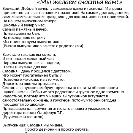
«Мы желаем счастья вам!»
Ведущий: Добрый вечер, уважаемые дамы и господа! Мы рады
приветствовать вас на нашем празднике! На самом долгожданном,
самом замечательном празднике для школьников всех поколений.
На нашем выпускном вечере!
Школьный вечер у нас,
Самый памятный вечер,
Приглашаем на бал,
На последнюю встречу.
Мы приветствуем выпускников.
(Выход выпускников вместе с родителями)
Все стало так, как вы хотели,
И вот настал желанный час:
Наряды выпускные вы надели,
Цветы и музыка для вас.
Сегодня – день прощался с детством.
Что может трогательней быть!?
Позвольте же сюда, на это место,
Директора школы пригласить.
Сегодня выпускникам будут вручены аттестаты об окончании
нашей школы. Событие это радостное и грустное одновременно.
Радостное, потому что 9 наших выпускников вступают в
самостоятельную жизнь, а грустное, потому что они сегодня
прощаются со школой.
Приглашаем для вручения аттестатов нашего уважаемого
директора школы Олиферук Т.Г .
(Вручение аттестатов)
Выпускница: Сегодня мы уйдем,
Просто девчонки и просто ребята.