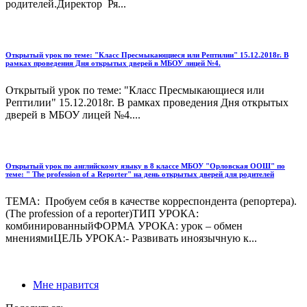
родителей.Директор Ря...
Открытый урок по теме: "Класс Пресмыкающиеся или Рептилии" 15.12.2018г. В
рамках проведения Дня открытых дверей в МБОУ лицей №4.
Открытый урок по теме: "Класс Пресмыкающиеся или
Рептилии" 15.12.2018г. В рамках проведения Дня открытых
дверей в МБОУ лицей №4....
Открытый урок по английскому языку в 8 классе МБОУ "Орловская ООШ" по
теме: " The profession of a Reporter" на день открытых дверей для родителей
ТЕМА: Пробуем себя в качестве корреспондента (репортера).
(The profession of a reporter)ТИП УРОКА:
комбинированныйФОРМА УРОКА: урок – обмен
мнениямиЦЕЛЬ УРОКА:- Развивать иноязычную к...
Мне нравится