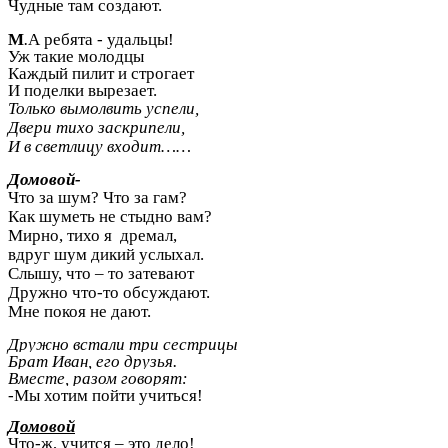
Чудные там создают.
М
.
А ребята - удальцы!
Уж такие молодцы
Каждый пилит и строгает
И поделки вырезает.
Только вымолвить успели,
Двери тихо заскрипели,
И в светлицу входит……
Домовой-
Что за шум? Что за гам?
Как шуметь не стыдно вам?
Мирно, тихо я дремал,
вдруг шум дикий услыхал.
Слышу, что – то затевают
Дружно что-то обсуждают.
Мне покоя не дают.
Дружно встали три сестрицы
Брат Иван, его друзья.
Вместе, разом говорят:
-Мы хотим пойти учиться!
Домовой
Что-ж, учится – это дело!