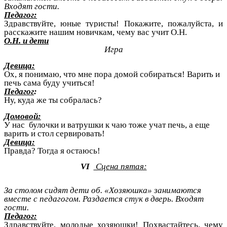
Входят гости.
Педагог:
Здравствуйте, юные туристы! Покажите, пожалуйста, и
расскажите нашим новичкам, чему вас учит О.Н.
О.Н. и дети
Игра
Девица:
Ох, я понимаю, что мне пора домой собираться! Варить и
печь сама буду учиться!
Педагог
:
Ну, куда же ты собралась?
Домовой:
У нас булочки и ватрушки к чаю тоже учат печь, а еще
варить и стол сервировать!
Девица:
Правда? Тогда я остаюсь!
VI
Сцена пятая:
За столом сидят дети об. «Хозяюшка» занимаются
вместе с педагогом. Раздается стук в дверь. Входят
гости.
Педагог:
Здравствуйте, молодые хозяюшки! Похвастайтесь, чему