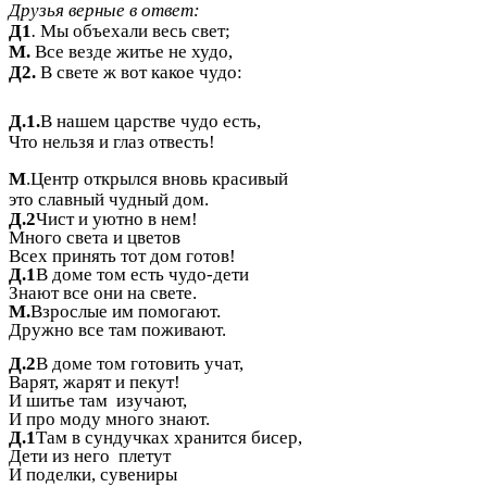
Друзья верные в ответ:
Д1
.
Мы объехали весь свет;
М.
Все везде житье не худо,
Д2.
В свете ж вот какое чудо:
Д.1.
В нашем царстве чудо есть,
Что нельзя и глаз отвесть!
М
.Центр открылся вновь красивый
это славный чудный дом.
Д.2
Чист и уютно в нем!
Много света и цветов
Всех принять тот дом готов!
Д.1
В доме том есть чудо-дети
Знают все они на свете.
М.
Взрослые им помогают.
Дружно все там поживают.
Д.2
В доме том готовить учат,
Варят, жарят и пекут!
И шитье там изучают,
И про моду много знают.
Д.1
Там в сундучках хранится бисер,
Дети из него плетут
И поделки, сувениры