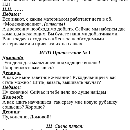
Н.Н.
Н.Н
. ……
Педагог
:
Все знают, с каким материалом работают дети в об.
«Моделирование».
(ответы)
А древесину необходимо добыть. Сейчас мы наберем две
команды желающих. Вы будете нашими добытчиками.
Ваша задача сходить в «Лес» за необходимыми
материалами и привезти их на санках.
ИГРА Приложение № 1
Домовой:
Это дело для мальчишек подходящее вполне!
Понравилось вам здесь?
Девица:
А как же моё заветное желание? Рукодельницей у вас
стать можно? Шить, вязать, вышивать научат?
Педагог
:
Ну конечно! Сейчас и тебе дело по душе найдем!
Домовой:
А как шить научишься, так сразу мне новую рубашку
сошьешь? Хорошо?
Девица:
Ну, конечно, Домовой!
III
Сцена пятая: