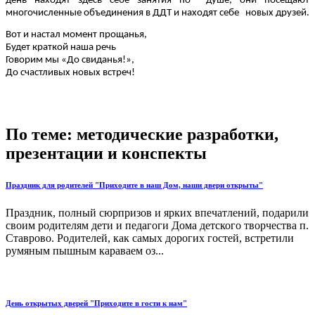
день находят здесь себе занятия по душе, они посещают
многочисленные объединения в ДДТ и находят себе новых друзей.
Вот и настал момент прощанья,
Будет краткой наша речь
Говорим мы «До свиданья!»,
До счастливых новых встреч!
По теме: методические разработки,
презентации и конспекты
Праздник для родителей "Приходите в наш Дом, наши двери открыты"
Праздник, полный сюрпризов и ярких впечатлений, подарили
своим родителям дети и педагоги Дома детского творчества п.
Ставрово. Родителей, как самых дорогих гостей, встретили
румяным пышным караваем оз...
День открытых дверей "Приходите в гости к нам"