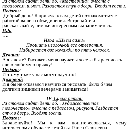
За столом сидят дети об. «Мастерица» вместе с
педагогом, шьют. Раздается стук в дверь. Входят гости.
Педагог:
Добрый день! Я привела к вам детей познакомиться с
работой вашего объединения. Встречайте и
рассказывайте, чем же интересным вы занимаетесь.
И.Б.
….
Игра «Шьем сами»
Прошить иголочкой все отверстия.
Набирается две команды по пять человек.
Девица:
А я как же? Рисовать меня научат, я хотела бы расписать
свою любимую прялку!
Педагог
:
И этому тоже у нас могут научить!
Домовой:
И я бы не отказался научиться рисовать, было б чем
долгими зимними вечерами заниматься!
IV
Сцена пятая:
За столом сидят дети об. «Художественное
творчество» вместе с педагогом, рисуют. Раздается
стук в дверь. Входят гости.
Педагог:
Здравствуйте! Мы к вам, поинтересоваться, чему
интересному обучаете детей вы, Раиса Сергеевна!