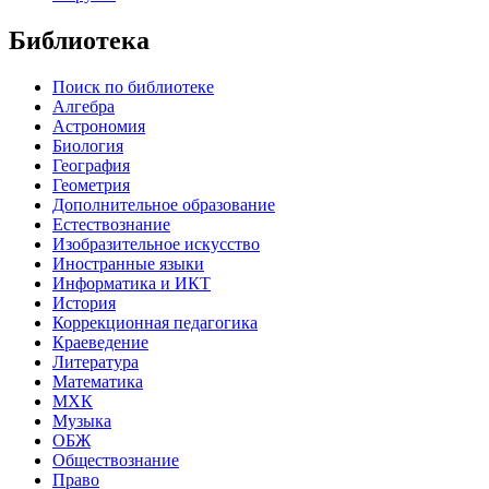
Библиотека
Поиск по библиотеке
Алгебра
Астрономия
Биология
География
Геометрия
Дополнительное образование
Естествознание
Изобразительное искусство
Иностранные языки
Информатика и ИКТ
История
Коррекционная педагогика
Краеведение
Литература
Математика
МХК
Музыка
ОБЖ
Обществознание
Право