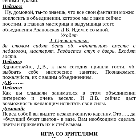
своими руками.
Педагог:
Ну, домовой, ты-то знаешь, что все свои фантазии можно
воплотить в объединении, которое мы с вами сейчас
посетим, а главная мастерица и выдумщица этого
объединения Азановская Д.В. Идемте со мной.
Уходят
I
Сцена третья:
За столом сидят дети об. «Фантазия» вместе с
педагогом, мастерят. Раздается стук в дверь. Входят
гости.
Педагог
:
Здравствуйте, Д.В., к нам сегодня пришли гости, чб.
выбрать себе интересное занятие. Познакомьте,
пожалуйста, их с вашим объединением.
Д.В
……..
Педагог
:
Как вы слышали заниматься в этом объединении
интересно и очень весело. И Д.В. сейчас даст
возможность желающим испытать свои силы.
Домовой:
Перед собой вы видите незаконченную картину. Это…., да
«будущий букет цветов» в вазе. Вам необходимо сделать
цветы и приклеить их к стебелькам.
ИГРА СО ЗРИТЕЛЯМИ