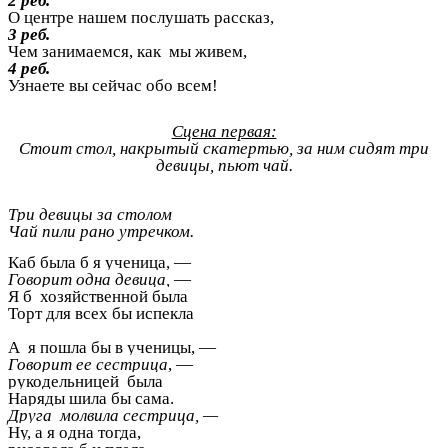
2 реб.
О центре нашем послушать рассказ,
3 реб.
Чем занимаемся, как мы живем,
4 реб.
Узнаете вы сейчас обо всем!
Сцена первая:
Стоит стол, накрытый скатертью, за ним сидят три
девицы, пьют чай.
Три девицы за столом
Чай пили рано утречком.
Каб была б я ученица, —
Говорит одна девица,
—
Я б хозяйственной была
Торт для всех бы испекла
А я пошла бы в ученицы, —
Говорит ее сестрица
, —
рукодельницей была
Наряды шила бы сама.
Друга молвила сестрица, —
Ну, а я одна тогда,