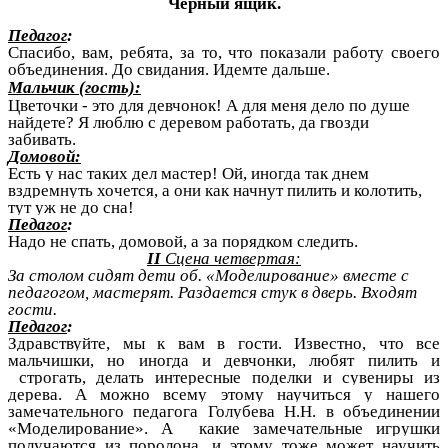
Черный ящик.
Педагог
:
Спасибо, вам, ребята, за то, что показали работу своего
объединения. До свидания. Идемте дальше.
Мальчик (гость):
Цветочки - это для девчонок! А для меня дело по душе
найдете? Я люблю с деревом работать, да гвозди
забивать.
Домовой:
Есть у нас таких дел мастер! Ой, иногда так днем
вздремнуть хочется, а они как начнут пилить и колотить,
тут уж не до сна!
Педагог
:
Надо не спать, домовой, а за порядком следить.
II
Сцена четвертая:
За столом сидят дети об. «Моделирование» вместе с
педагогом, мастерят. Раздается стук в дверь. Входят
гости.
Педагог
:
Здравствуйте, мы к вам в гости. Известно, что все
мальчишки, но иногда и девчонки, любят пилить и
строгать, делать интересные поделки и сувениры из
дерева. А можно всему этому научиться у нашего
замечательного педагога Голубева Н.Н. в объединении
«Моделирование». А какие замечательные игрушки
получаются из поролона, и этому тоже может научить