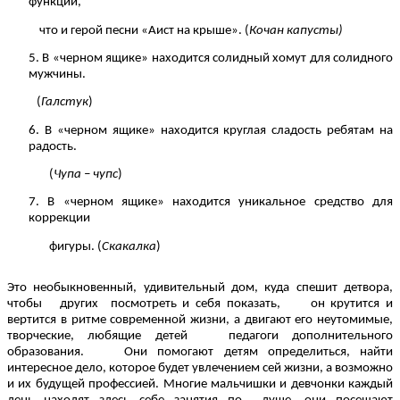
функции,
что и герой песни «Аист на крыше». (
Кочан капусты)
5. В «черном ящике» находится солидный хомут для солидного
мужчины.
(
Галстук
)
6. В «черном ящике» находится круглая сладость ребятам на
радость.
(
Чупа – чупс
)
7. В «черном ящике» находится уникальное средство для
коррекции
фигуры. (
Скакалка
)
Это необыкновенный, удивительный дом, куда спешит детвора,
чтобы других посмотреть и себя показать, он крутится и
вертится в ритме современной жизни, а двигают его неутомимые,
творческие, любящие детей педагоги дополнительного
образования. Они помогают детям определиться, найти
интересное дело, которое будет увлечением сей жизни, а возможно
и их будущей профессией. Многие мальчишки и девчонки каждый