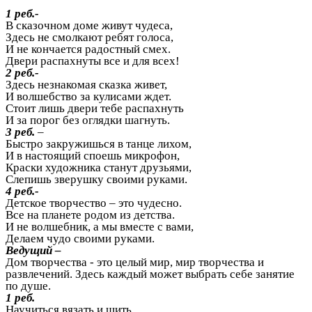
1 реб.-
В сказочном доме живут чудеса,
Здесь не смолкают ребят голоса,
И не кончается радостный смех.
Двери распахнуты все и для всех!
2 реб.-
Здесь незнакомая сказка живет,
И волшебство за кулисами ждет.
Стоит лишь двери тебе распахнуть
И за порог без оглядки шагнуть.
3 реб.
–
Быстро закружишься в танце лихом,
И в настоящий споешь микрофон,
Краски художника станут друзьями,
Слепишь зверушку своими руками.
4 реб.-
Детское творчество – это чудесно.
Все на планете родом из детства.
И не волшебник, а мы вместе с вами,
Делаем чудо своими руками.
Ведущий –
Дом творчества - это целый мир, мир творчества и
развлечений. Здесь каждый может выбрать себе занятие
по душе.
1 реб.
Научиться вязать и шить.