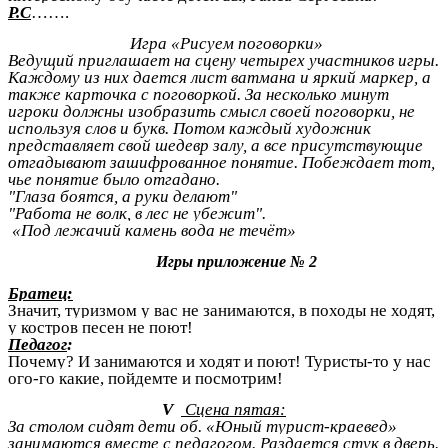
Р.С
…….
Игра «Рисуем поговорки»
Ведущий приглашает на сцену четырех участников игры.
Каждому из них дается лист ватмана и яркий маркер, а
также карточка с поговоркой. За несколько минут
игроки должны изобразить смысл своей поговорки, не
используя слов и букв. Потом каждый художник
представляет свой шедевр залу, а все присутствующие
отгадывают зашифрованное понятие. Побеждает тот,
чье понятие было отгадано.
"Глаза боятся, а руки делают"
"Работа не волк, в лес не убежит".
«Под лежачий камень вода не течёт»
Игры приложение № 2
Братец:
Значит, туризмом у вас не занимаются, в походы не ходят,
у костров песен не поют!
Педагог
:
Почему? И занимаются и ходят и поют! Туристы-то у нас
ого-го какие, пойдемте и посмотрим!
V
Сцена пятая:
За столом сидят дети об. «Юный турист-краевед»
занимаются вместе с педагогом. Раздается стук в дверь.