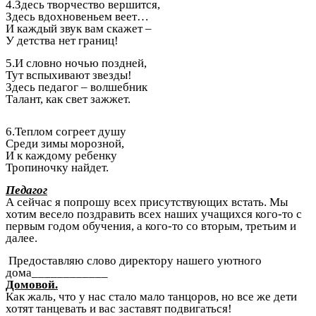
4.Здесь творчество вершится,
Здесь вдохновеньем веет…
И каждый звук вам скажет –
У детства нет границ!
5.И словно ночью поздней,
Тут вспыхивают звезды!
Здесь педагог – волшебник
Талант, как свет зажжет.
6.Теплом согреет душу
Среди зимы морозной,
И к каждому ребенку
Тропиночку найдет.
Педагог
А сейчас я попрошу всех присутствующих встать. Мы
хотим весело поздравить всех наших учащихся кого-то с
первым годом обучения, а кого-то со вторым, третьим и
далее.
Предоставляю слово директору нашего уютного
дома____________
Домовой.
Как жаль, что у нас стало мало танцоров, но все же дети
хотят танцевать и вас заставят подвигаться!