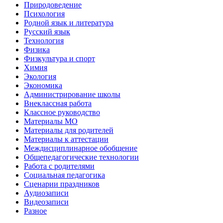
Природоведение
Психология
Родной язык и литература
Русский язык
Технология
Физика
Физкультура и спорт
Химия
Экология
Экономика
Администрирование школы
Внеклассная работа
Классное руководство
Материалы МО
Материалы для родителей
Материалы к аттестации
Междисциплинарное обобщение
Общепедагогические технологии
Работа с родителями
Социальная педагогика
Сценарии праздников
Аудиозаписи
Видеозаписи
Разное