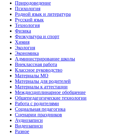
Природоведение
Психология
Родной язык и литература
Русский язык
Технология
Физика
Физкультура и спорт
Химия
Экология
Экономика
Администрирование школы
Внеклассная работа
Классное руководство
Материалы МО
Материалы для родителей
Материалы к аттестации
Междисциплинарное обобщение
Общепедагогические технологии
Работа с родителями
Социальная педагогика
Сценарии праздников
Аудиозаписи
Видеозаписи
Разное