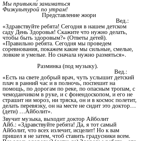
Мы привыкли заниматься
Физкультурой по утрам!
Представление жюри
Вед.:
«Здравствуйте ребята! Сегодня в нашем детском
саду День Здоровья! Скажите что нужно делать,
чтобы быть здоровым?» (Ответы детей).
«Правильно ребята. Сегодня мы проведем
соревнования, покажем какие мы сильные, смелые,
ловкие и умелые. Но сначала нужно размяться».
Разминка (под музыку).
Вед.:
«Есть на свете добрый врач, чуть услышит детский
плач в ранний час и в полночь, поспешит на
помощь, по дорогам по реке, по опасным тропам, с
чемоданчиком в руке, и с фонендоскопом, и его не
страшит ни мороз, ни тряска, он и в космос полетит,
делать перевязку, он на месте не сидит это доктор…
(дети) …Айболит».
Звучит музыка, выходит доктор Айболит
Айб.: «Здравствуйте ребята! Да, я тот самый
Айболит, что всех излечит, исцелит! Но к вам
пришел я не затем, чтоб ставить градусники всем.