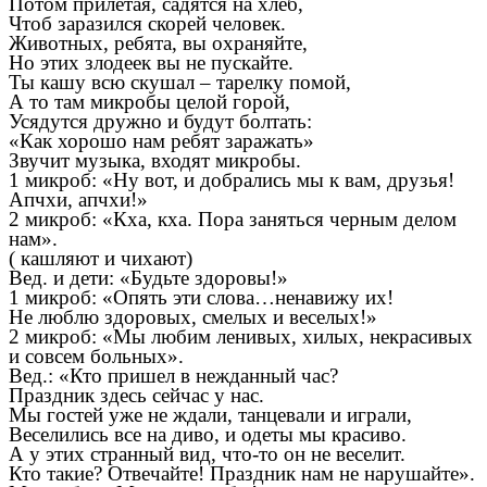
Потом прилетая, садятся на хлеб,
Чтоб заразился скорей человек.
Животных, ребята, вы охраняйте,
Но этих злодеек вы не пускайте.
Ты кашу всю скушал – тарелку помой,
А то там микробы целой горой,
Усядутся дружно и будут болтать:
«Как хорошо нам ребят заражать»
Звучит музыка, входят микробы.
1 микроб: «Ну вот, и добрались мы к вам, друзья!
Апчхи, апчхи!»
2 микроб: «Кха, кха. Пора заняться черным делом
нам».
( кашляют и чихают)
Вед. и дети: «Будьте здоровы!»
1 микроб: «Опять эти слова…ненавижу их!
Не люблю здоровых, смелых и веселых!»
2 микроб: «Мы любим ленивых, хилых, некрасивых
и совсем больных».
Вед.: «Кто пришел в нежданный час?
Праздник здесь сейчас у нас.
Мы гостей уже не ждали, танцевали и играли,
Веселились все на диво, и одеты мы красиво.
А у этих странный вид, что-то он не веселит.
Кто такие? Отвечайте! Праздник нам не нарушайте».