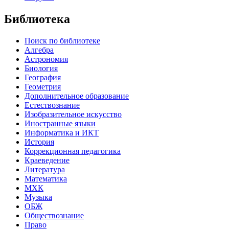
Библиотека
Поиск по библиотеке
Алгебра
Астрономия
Биология
География
Геометрия
Дополнительное образование
Естествознание
Изобразительное искусство
Иностранные языки
Информатика и ИКТ
История
Коррекционная педагогика
Краеведение
Литература
Математика
МХК
Музыка
ОБЖ
Обществознание
Право