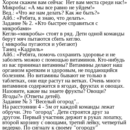
Хором скажем вам сейчас Нет вам места среди нас!»
Микробы: «А мы все равно не уйдем!»
Вед.: «Что же нам делать? Как же быть?»
Айб.: «Ребята, я знаю, что делать».
Задание № 2. «Кто быстрее справиться с
микробами»
Кегли-«микробы» стоят в ряд. Дети одной команды
берут мяч пытаются сбить кеглю.
( микробы пугаются и убегают)
Танец «Кадриль»
Айб.: «Ребята, помочь сохранить здоровье и не
заболеть можно с помощью витаминов. Кто-нибудь
из вас принимал витамины? Витамины делают наш
организм крепким и здоровым, не поддающийся
болезням. Но витамины бывают не только в
таблетках, они еще растут на ветках. Очень много
витаминов содержится в ягодах, фруктах и овощах.
Назовите, какие вы знаете фрукты? Овощи?
Ягоды?» (Ответы детей).
Задание № 3 "Веселый огород"..
На расстоянии 4 - 5м от каждой команды лежат
обручи. Это "огород". Дети строятся друг за
другом. Первый участник держит в руках лопатку,
второй корзину с овощами, третий лейку, четвертый
ведерко. По сигналу к своему "огороду"