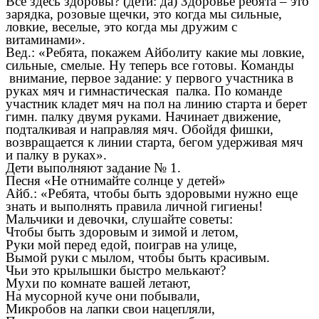
Все здесь здоровы? (дети: да) Здоровье ребята – это
зарядка, розовые щечки, это когда мы сильные,
ловкие, веселые, это когда мы дружим с
витаминами».
Вед.: «Ребята, покажем Айболиту какие мы ловкие,
сильные, смелые. Ну теперь все готовы. Команды
внимание, первое задание: у первого участника в
руках мяч и гимнастическая палка. По команде
участник кладет мяч на пол на линию старта и берет
гимн. палку двумя руками. Начинает движение,
подталкивая и направляя мяч. Обойдя фишки,
возвращается к линии старта, бегом удерживая мяч
и палку в руках».
Дети выполняют задание № 1.
Песня «Не отнимайте солнце у детей»
Айб.: «Ребята, чтобы быть здоровыми нужно еще
знать и выполнять правила личной гигиены!
Мальчики и девочки, слушайте советы:
Чтобы быть здоровым и зимой и летом,
Руки мой перед едой, поиграв на улице,
Вымой руки с мылом, чтобы быть красивым.
Чьи это крылышки быстро мелькают?
Мухи по комнате вашей летают,
На мусорной куче они побывали,
Микробов на лапки свои нацепляли,