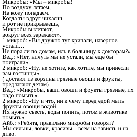
Микробы: «Мы – микробы!
По воздуху летаем,
На кожу попадаем.
Когда ты вдруг чихаешь
и рот не прикрываешь,
Микробы вылетают,
вокруг всех заражают».
1 микроб: «Вы дружно тут кричали, наверное,
устали…
Не пора ли по домам, иль в больницу к докторам?»
Вед.: «Нет, ничуть мы не устали, мы еще бы
поиграли».
2 микроб: «Ну, не хотите, как хотите, мы принесли
вам гостинцы».
( достают из корзины грязные овощи и фрукты,
предлагают детям)
Вед.: «Микробы, ваши овощи и фрукты грязные, их
надо помыть».
2 микроб: «Ну и что, ни к чему перед едой мыть
фрукты-овощи водой.
Их нужно съесть, воды попить, потом в животике
помыть».
Айб.: «Ребята, правильно микробы говорят?
Мы сильны, ловки, красивы – всем на зависть и на
диво.