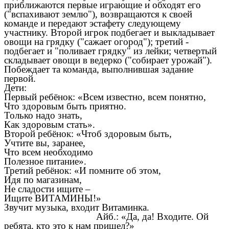
приближаются первые играющие и обходят его
("вспахивают землю"), возвращаются к своей
команде и передают эстафету следующему
участнику. Второй игрок подбегает и выкладывает
овощи на грядку ("сажает огород"); третий -
подбегает и "поливает грядку" из лейки; четвертый
складывает овощи в ведерко ("собирает урожай").
Побеждает та команда, выполнившая задание
первой.
Дети:
Первый ребёнок: «Всем известно, всем понятно,
Что здоровым быть приятно.
Только надо знать,
Как здоровым стать».
Второй ребёнок: «Чтоб здоровым быть,
Учтите вы, заранее,
Что всем необходимо
Полезное питание».
Третий ребёнок: «И помните об этом,
Идя по магазинам,
Не сладости ищите –
Ищите ВИТАМИНЫ!»
Звучит музыка, входит Витаминка.
Айб.: «Да, да! Входите. Ой
ребята, кто это к нам пришел?»