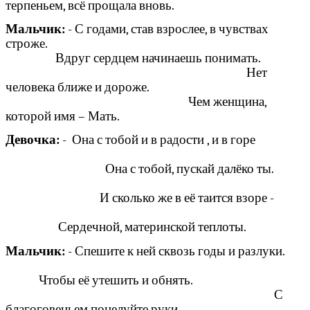
терпеньем, всё прощала вновь.
Мальчик:
- С годами, став взрослее, в чувствах
строже.
Вдруг сердцем начинаешь понимать.
Нет
человека ближе и дороже.
Чем женщина,
которой имя – Мать.
Девочка:
- Она с тобой и в радости , и в горе
Она с тобой, пускай далёко ты.
И сколько же в её таится взоре -
Сердечной, материнской теплоты.
Мальчик:
- Спешите к ней сквозь годы и разлуки.
Чтобы её утешить и обнять.
С
благоговеньем поцелуйте руки.