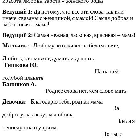
красота, любовь, забота – женского рода?
Ведущий 1:
Да потому, что все эти слова, так или
иначе, связаны с женщиной, с мамой! Самая добрая и
заботливая – мама!
Ведущий 2:
Самая нежная, ласковая, красивая – мама!
Мальчик
: - Любому, кто живёт на белом свете,
Любить, кто может, думать и дышать,
Тишкова Ю.
На нашей
голубой планете
Банников А.
Роднее слова нет, чем слово мать.
Девочка: -
Благодарю тебя, родная мама
За
доброту, за ласку, за любовь.
Была я
непослушна и упряма,
Но ты, с