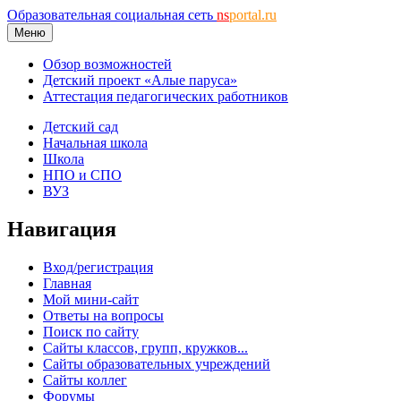
Образовательная социальная сеть
ns
portal.ru
Меню
Обзор возможностей
Детский проект «Алые паруса»
Аттестация педагогических работников
Детский сад
Начальная школа
Школа
НПО и СПО
ВУЗ
Навигация
Вход/регистрация
Главная
Мой мини-сайт
Ответы на вопросы
Поиск по сайту
Сайты классов, групп, кружков...
Сайты образовательных учреждений
Сайты коллег
Форумы