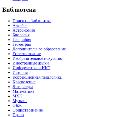
Библиотека
Поиск по библиотеке
Алгебра
Астрономия
Биология
География
Геометрия
Дополнительное образование
Естествознание
Изобразительное искусство
Иностранные языки
Информатика и ИКТ
История
Коррекционная педагогика
Краеведение
Литература
Математика
МХК
Музыка
ОБЖ
Обществознание
Право