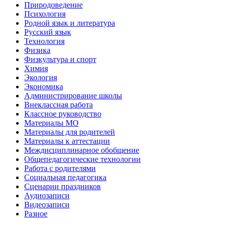
Природоведение
Психология
Родной язык и литература
Русский язык
Технология
Физика
Физкультура и спорт
Химия
Экология
Экономика
Администрирование школы
Внеклассная работа
Классное руководство
Материалы МО
Материалы для родителей
Материалы к аттестации
Междисциплинарное обобщение
Общепедагогические технологии
Работа с родителями
Социальная педагогика
Сценарии праздников
Аудиозаписи
Видеозаписи
Разное