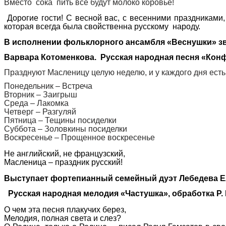
Вместо сока пить все будут молоко коровье!
Дорогие гости! С весной вас, с весенними праздниками
которая всегда была свойственна русскому народу.
В исполнении фольклорного ансамбля «Веснушки» звуч
Варвара Котоменкова. Русская народная песня «Кон
Празднуют Масленицу целую неделю, и у каждого дня есть
Понедельник – Встреча
Вторник – Заигрыш
Среда – Лакомка
Четверг – Разгуляй
Пятница – Тещины посиделки
Суббота – Золовкины посиделки
Воскресенье – Прощенное воскресенье
Не английский, не французский,
Масленица – праздник русский!
Выступает фортепианный семейный дуэт Лебедева Ели
Русская народная мелодия «Частушка», обработка Р. 
О чем эта песня плакучих берез,
Мелодия, полная света и слез?