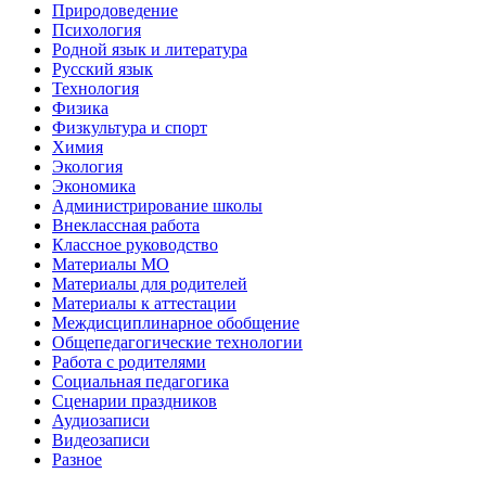
Природоведение
Психология
Родной язык и литература
Русский язык
Технология
Физика
Физкультура и спорт
Химия
Экология
Экономика
Администрирование школы
Внеклассная работа
Классное руководство
Материалы МО
Материалы для родителей
Материалы к аттестации
Междисциплинарное обобщение
Общепедагогические технологии
Работа с родителями
Социальная педагогика
Сценарии праздников
Аудиозаписи
Видеозаписи
Разное