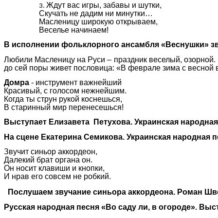
Ждут вас игры, забавы и шутки,
Скучать не дадим ни минутки…
Масленицу широкую открываем,
Веселье начинаем!
В исполнении фольклорного ансамбля «Веснушки» з
Любили Масленицу на Руси – праздник веселый, озорной.
до сей поры живет пословица: «В феврале зима с весной 
Домра
- инструмент важнейший
Красивый, с голосом нежнейшим.
Когда ты струн рукой коснешься,
В старинный мир перенесешься!
Выступает Елизавета Петухова. Украинская народная 
На сцене Екатерина Семикова. Украинская народная пес
Звучит синьор аккордеон,
Далекий брат органа он.
Он носит клавиши и кнопки,
И нрав его совсем не робкий.
Послушаем звучание синьора аккордеона. Роман Швед
Русская народная песня «Во саду ли, в огороде». Вы