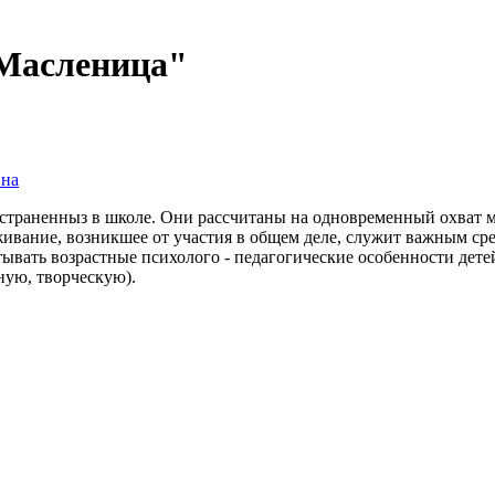
 Масленица"
вна
траненныз в школе. Они рассчитаны на одновременный охват мн
ивание, возникшее от участия в общем деле, служит важным сре
тывать возрастные психолого - педагогические особенности дет
ную, творческую).