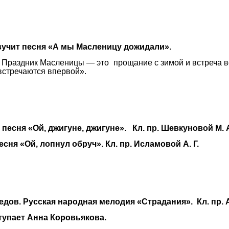
вучит песня «А мы Масленицу дожидали».
 Праздник Масленицы — это прощание с зимой и встреча в
встречаются впервой».
песня «Ой, джигуне, джигуне». Кл. пр. Шевкуновой М. 
ня «Ой, лопнул обруч». Кл. пр. Исламовой А. Г.
ов. Русская народная мелодия «Страдания». Кл. пр. А
ступает Анна Коровьякова.