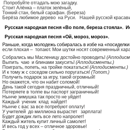
Попробуйте отгадать мою загадку.
Стоит Алёнка – платок зелёный,
Тонкий стан, белый сарафан. (Береза)
Берёза любимое дерево на Руси. Нашей русской красавице
Русская народная песня «Во поле, береза стояла». И
Русская народная песня «Ой, мороз, мороз».
Раньше, когда молодежь собиралась в избе на «посиделки»
если плохая – топают. Мои шутки носят современный хар
Собрались мы Масленицу достойно проводить!
(Аплодисм
Выпить чаю и блинами закусить!
(Аплодисменты.)
Поиграть, попеть, на тройке покататься!
(Аплодисменты.)
И к тому ж с соседом сильно поругаться!
(Топот.)
Получить подарок за игру, такой огромный!
Но окажется, что он набит соломой!
День такой сегодня праздничный, отличный!
Потеряете в толпе вы паспорт заграничный!
Нынче зимушка так просто не уйдет!
Каждый ученик клад найдет!
Нынче с вас за все потребуют оплату!
У учителей до миллиона вырастет зарплата!
Будет дождик лить все лето напролет!
Каждый житель купит личный самолет!
И весь год у всех – отличное здоровье!