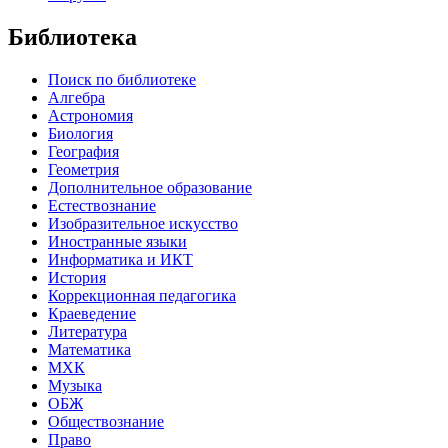
Библиотека
Поиск по библиотеке
Алгебра
Астрономия
Биология
География
Геометрия
Дополнительное образование
Естествознание
Изобразительное искусство
Иностранные языки
Информатика и ИКТ
История
Коррекционная педагогика
Краеведение
Литература
Математика
МХК
Музыка
ОБЖ
Обществознание
Право