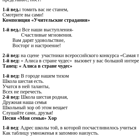
1-й вед.:
томить вас не станем,
Смотрите вы сами!
Композиция «Учительские страдания»
1-й вед.:
Все наши выступления-
Счастливые мгновения.
Вам дарят удовольствие,
Восторг и настроение!
2-й вед:
на сцене участники всероссийского конкурса «Самая 
1-й вед:
« Алиса в стране чудес» вызовет у вас большой интере
Танец: « Алиса в стране чудес»
1-й вед:
В городе нашем тихом
Школа шестая есть.
Учатся в ней таланты,
Всех не перечесть.
2-й вед:
Школа шестая родная,
Дружная наша семья
Школьный хор об этом вещает
Слушайте сами, друзья!
Песня «Моя семья» Хор
1-й вед
: Адрес школы той, в которой посчастливилось учиться
Как таблицу умноженья я запомню наизусть.