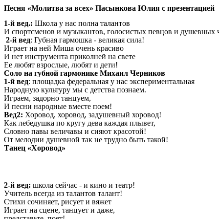
Песня «Молитва за всех» Пасынкова Юлия с презентацией
1-й вед.:
Школа у нас полна талантов
И спортсменов и музыкантов, голосистых певцов и душевных 
2-й вед
: Губная гармошка - великая сила!
Играет на ней Миша очень красиво
И нет инструмента приколней на свете
Ее любят взрослые, любят и дети!
Соло на губной гармонике Михаил Черников
1-й вед
: площадка федеральная у нас экспериментальная
Народную культуру мы с детства познаем.
Играем, задорно танцуем,
И песни народные вместе поем!
Вед2:
Хоровод, хоровод, задушевный хоровод!
Как лебедушка по кругу дева каждая плывет,
Словно павы величавы и сияют красотой!
От мелодии душевной так не трудно быть такой!
Танец «Хоровод»
2-й вед:
школа сейчас - и кино и театр!
Учитель всегда из талантов талант!
Стихи сочиняет, рисует и вяжет
Играет на сцене, танцует и даже,
представьте, поет!