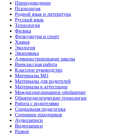
Природоведение
Психология
Родной язык и литература
Русский язык
Технология
Физика
Физкультура и спорт
Химия
Экология
Экономика
Администрирование школы
Внеклассная работа
Классное руководство
Материалы МО
Материалы для родителей
Материалы к аттестации
Междисциплинарное обобщение
Общепедагогические технологии
Работа с родителями
Социальная педагогика
Сценарии праздников
Аудиозаписи
Видеозаписи
Разное