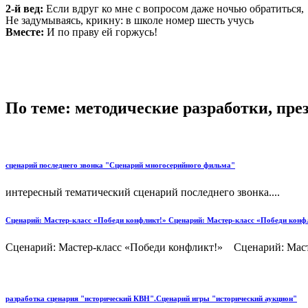
2-й вед:
Если вдруг ко мне с вопросом даже ночью обратиться,
Не задумываясь, крикну: в школе номер шесть учусь
Вместе:
И по праву ей горжусь!
По теме: методические разработки, пр
сценарий последнего звонка "Сценарий многосерийного фильма"
интересный тематический сценарий последнего звонка....
Сценарий: Мастер-класс «Победи конфликт!» Сценарий: Мастер-класс «Победи конф
Сценарий: Мастер-класс «Победи конфликт!» Сценарий: Масте
разработка сценария "исторический КВН".Сценарий игры "исторический аукцион"