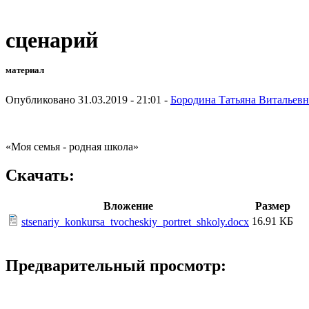
сценарий
материал
Опубликовано 31.03.2019 - 21:01 -
Бородина Татьяна Витальевн
«Моя семья - родная школа»
Скачать:
Вложение
Размер
16.91 КБ
stsenariy_konkursa_tvocheskiy_portret_shkoly.docx
Предварительный просмотр: