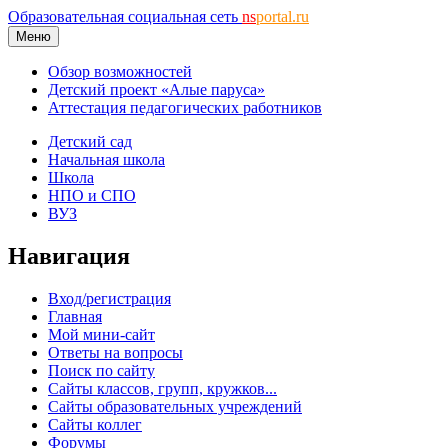
Образовательная социальная сеть
ns
portal.ru
Меню
Обзор возможностей
Детский проект «Алые паруса»
Аттестация педагогических работников
Детский сад
Начальная школа
Школа
НПО и СПО
ВУЗ
Навигация
Вход/регистрация
Главная
Мой мини-сайт
Ответы на вопросы
Поиск по сайту
Сайты классов, групп, кружков...
Сайты образовательных учреждений
Сайты коллег
Форумы