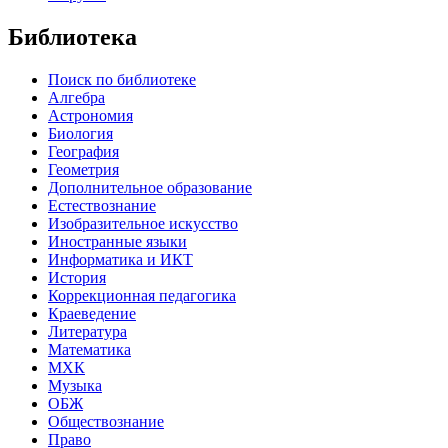
Библиотека
Поиск по библиотеке
Алгебра
Астрономия
Биология
География
Геометрия
Дополнительное образование
Естествознание
Изобразительное искусство
Иностранные языки
Информатика и ИКТ
История
Коррекционная педагогика
Краеведение
Литература
Математика
МХК
Музыка
ОБЖ
Обществознание
Право