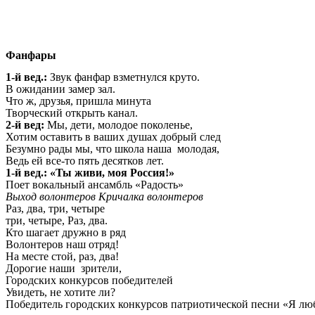
Фанфары
1-й вед.:
Звук фанфар взметнулся круто.
В ожидании замер зал.
Что ж, друзья, пришла минута
Творческий открыть канал.
2-й вед:
Мы, дети, молодое поколенье,
Хотим оставить в ваших душах добрый след
Безумно рады мы, что школа наша молодая,
Ведь ей все-то пять десятков лет.
1-й вед.: «Ты живи, моя Россия!»
Поет вокальный ансамбль «Радость»
Выход волонтеров Кричалка волонтеров
Раз, два, три, четыре
три, четыре, Раз, два.
Кто шагает дружно в ряд
Волонтеров наш отряд!
На месте стой, раз, два!
Дорогие наши зрители,
Городских конкурсов победителей
Увидеть, не хотите ли?
Победитель городских конкурсов патриотической песни «Я лю