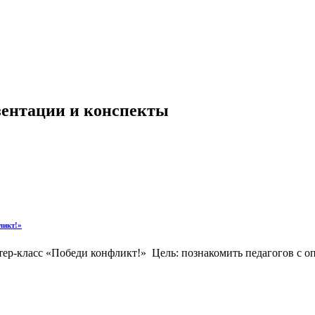
езентации и конспекты
ликт!»
р-класс «Победи конфликт!» Цель: познакомить педагогов с оп