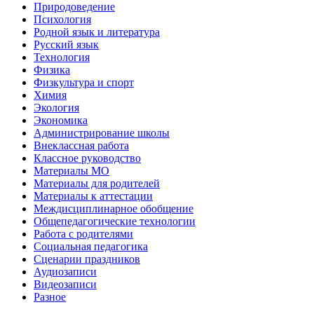
Природоведение
Психология
Родной язык и литература
Русский язык
Технология
Физика
Физкультура и спорт
Химия
Экология
Экономика
Администрирование школы
Внеклассная работа
Классное руководство
Материалы МО
Материалы для родителей
Материалы к аттестации
Междисциплинарное обобщение
Общепедагогические технологии
Работа с родителями
Социальная педагогика
Сценарии праздников
Аудиозаписи
Видеозаписи
Разное