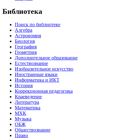
Библиотека
Поиск по библиотеке
Алгебра
Астрономия
Биология
География
Геометрия
Дополнительное образование
Естествознание
Изобразительное искусство
Иностранные языки
Информатика и ИКТ
История
Коррекционная педагогика
Краеведение
Литература
Математика
МХК
Музыка
ОБЖ
Обществознание
Право